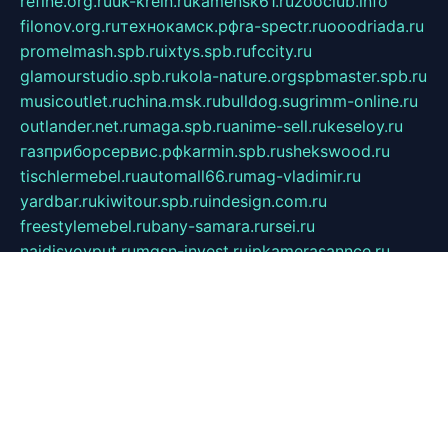
refine.org.ru
uk-krein.ru
kamensk61.ru
zooclub.info
filonov.org.ru
технокамск.рф
ra-spectr.ru
ooodriada.ru
promelmash.spb.ru
ixtys.spb.ru
fccity.ru
glamourstudio.spb.ru
kola-nature.org
spbmaster.spb.ru
musicoutlet.ru
china.msk.ru
bulldog.su
grimm-online.ru
outlander.net.ru
maga.spb.ru
anime-sell.ru
keseloy.ru
газприборсервис.рф
karmin.spb.ru
shekswood.ru
tischlermebel.ru
automall66.ru
mag-vladimir.ru
yardbar.ru
kiwitour.spb.ru
indesign.com.ru
freestylemebel.ru
bany-samara.ru
rsei.ru
naidisvoyput.ru
mgsn-invest.ru
ipkamerasannce.ru
alicante-house.ru
ibelka74.ru
cozyhouse.info
vlkargalev-studio.ru
700mb.ru
figura-ufa.ru
alina-live.ru
belarusiannews.ru
womenknow.ru
dos-vniimk.ru
sega.net.ru
dv.net.ru
phenomenonsofhistory.com
telesputnik.net.ru
wall.pp.ru
pylesosroidmi.ru
gtc-clan.ru
cligs.ru
bibikazap.ru
popova.org.ru
netwhistler.spb.ru
bellvil.ru
bonzon.ru
iss-vladik.ru