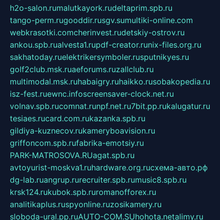
h2o-salon.ru
malutkayork.ru
deltaprim.spb.ru
tango-perm.ru
gooddir.ru
sgv.su
multiki-online.com
webkrasotki.com
cherinvest.ru
detskiy-ostrov.ru
ankou.spb.ru
alvesta1.ru
pdf-creator.ru
nix-files.org.ru
sakhatoday.ru
elektrikersymboler.ru
sputnikyes.ru
golf2club.msk.ru
aeforums.ru
zallclub.ru
multimodal.msk.ru
habaigry.ru
haikko.ru
sobakopedia.ru
isz-fest.ru
ewnc.info
screensaver-clock.net.ru
volnav.spb.ru
comnat.ru
npf.net.ru
7bit.pp.ru
kalugatur.ru
tesiaes.ru
card.com.ru
kazanka.spb.ru
gildiya-kuznecov.ru
kameryboavision.ru
griffoncom.spb.ru
fabrika-emotsiy.ru
PARK-MATROSOVA.RU
agat.spb.ru
avtoyurist-moskva1.ru
hardware.org.ru
схема-авто.рф
dg-lab.ru
angrup.ru
recruiter.spb.ru
music8.spb.ru
krsk124.ru
kubok.spb.ru
romanofforex.ru
analitikaplus.ru
spyonline.ru
zosikamery.ru
sloboda-ural.pp.ru
AUTO-COM.SU
hohota.net
alimy.ru