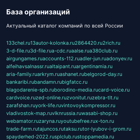
База организаций
Актуальный каталог компаний по всей России
133chel.ru
13autor-kolonka.ru
2864420.ru
2rich.ru
3-d-file.ru
3d-file.ru
a-cdc.ru
aalse.ru
a380club.ru
airgungames.ru
accounts-112.ru
adler-jun.ru
adonyev.ru
alfeihavsalnassr.ru
altaipant.ru
argentinamia.ru
aria-family.ru
arkrym.ru
ashanet.ru
belgorod-day.ru
bankaribi.ru
bandamn.ru
bigfatcc.ru
blagodarenie-spb.ru
borodino-media.ru
card-voice.ru
cardvoice.ru
zed-online.ru
zvonitut.ru
zebra-tlt.ru
zarafshan.ru
york-life.ru
vintovoykompressor.ru
vladivostok-map.ru
vlknrussia.ru
wasabi-shop.ru
webamator.ru
zaryna.ru
youtubefree.ru
x-ton.ru
trade-farm.ru
tajuncos.ru
taksu.ru
tor-lyubov-i-grom.ru
spayderhed-2022.ru
splclub.ru
stoppamedia.ru