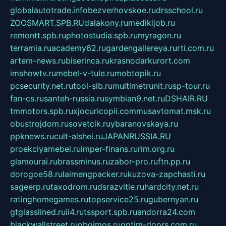
globalautotrade.info
bezverhovskoe.ru
drsschool.ru
ZOOSMART.SPB.RU
dalakony.ru
medikijob.ru
remontt.spb.ru
photostudia.spb.ru
myragon.ru
terramia.ru
academy62.ru
gardengallereya.ru
rti.com.ru
artem-news.ru
biserinca.ru
krasnodarkurort.com
imshowtv.ru
mebel-v-tule.ru
mobtopik.ru
pcsecurity.net.ru
tool-sib.ru
multimetrunit.ru
sp-tour.ru
fan-cs.ru
santeh-russia.ru
symbian9.net.ru
DSHAIR.RU
tmmotors.spb.ru
xjocuricopii.com
musavtomat.msk.ru
obustrojdom.ru
sovetcik.ru
ybaranovskaya.ru
ppknews.ru
cult-alshei.ru
JAPANRUSSIA.RU
proekciyamebel.ru
imper-finans.ru
rim.org.ru
glamourai.ru
brassminus.ru
zabor-pro.ru
ftn.pp.ru
dorogoe58.ru
laimengpacker.ru
kuzova-zapchasti.ru
sageerp.ru
taxodrom.ru
dsrazvitie.ru
hardcity.net.ru
ratinghomegames.ru
topservice25.ru
gubernyan.ru
gtglasslined.ru
ii4.ru
tssport.spb.ru
andorra24.com
blackwallstreet.ru
oboimos.ru
optim-doors.com.ru