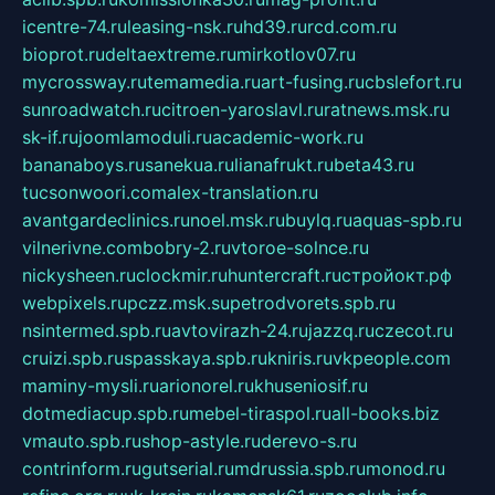
icentre-74.ru
leasing-nsk.ru
hd39.ru
rcd.com.ru
bioprot.ru
deltaextreme.ru
mirkotlov07.ru
mycrossway.ru
temamedia.ru
art-fusing.ru
cbslefort.ru
sunroadwatch.ru
citroen-yaroslavl.ru
ratnews.msk.ru
sk-if.ru
joomlamoduli.ru
academic-work.ru
bananaboys.ru
sanekua.ru
lianafrukt.ru
beta43.ru
tucsonwoori.com
alex-translation.ru
avantgardeclinics.ru
noel.msk.ru
buylq.ru
aquas-spb.ru
vilnerivne.com
bobry-2.ru
vtoroe-solnce.ru
nickysheen.ru
clockmir.ru
huntercraft.ru
стройокт.рф
webpixels.ru
pczz.msk.su
petrodvorets.spb.ru
nsintermed.spb.ru
avtovirazh-24.ru
jazzq.ru
czecot.ru
cruizi.spb.ru
spasskaya.spb.ru
kniris.ru
vkpeople.com
maminy-mysli.ru
arionorel.ru
khuseniosif.ru
dotmediacup.spb.ru
mebel-tiraspol.ru
all-books.biz
vmauto.spb.ru
shop-astyle.ru
derevo-s.ru
contrinform.ru
gutserial.ru
mdrussia.spb.ru
monod.ru