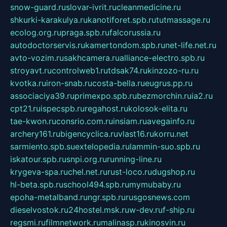
snow-guard.ru
slovar-ivrit.ru
cleanmedicine.ru
shkurki-karakulya.ru
kanotiforet.spb.ru
tutmassage.ru
ecolog.org.ru
praga.spb.ru
falcorussia.ru
autodoctorservis.ru
kamertondom.spb.ru
net-life.net.ru
avto-vozim.ru
sakhcamera.ru
alliance-electro.spb.ru
stroyavt.ru
controlweb1.ru
tdsak74.ru
kinzozo-ru.ru
kvotka.ru
iron-snab.ru
costa-bella.ru
eugrus.pp.ru
associaciya39.ru
primexpo.spb.ru
bezmorchin.ru
ia2.ru
cpt21.ru
ispecspb.ru
regahost.ru
kolosok-elita.ru
tae-kwon.ru
consrio.com.ru
insiam.ru
avegainfo.ru
archery161.ru
bigencyclica.ru
vlast16.ru
korru.net
sarmiento.spb.su
extelopedia.ru
lammin-suo.spb.ru
iskatour.spb.ru
snpi.org.ru
running-line.ru
krygeva-spa.ru
chel.net.ru
rust-loco.ru
dugshop.ru
hl-beta.spb.ru
school494.spb.ru
mymubaby.ru
epoha-metalband.ru
ngr.spb.ru
rusgosnews.com
dieselvostok.ru
24hostel.msk.ru
w-dev.ru
f-ship.ru
regsmi.ru
filmnetwork.ru
malinasp.ru
kinosvin.ru