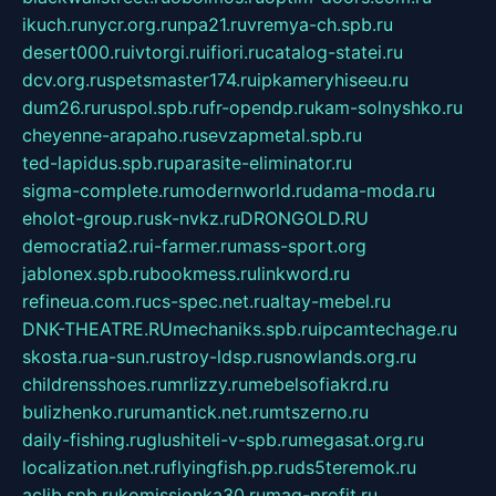
ikuch.ru
nycr.org.ru
npa21.ru
vremya-ch.spb.ru
desert000.ru
ivtorgi.ru
ifiori.ru
catalog-statei.ru
dcv.org.ru
spetsmaster174.ru
ipkameryhiseeu.ru
dum26.ru
ruspol.spb.ru
fr-opendp.ru
kam-solnyshko.ru
cheyenne-arapaho.ru
sevzapmetal.spb.ru
ted-lapidus.spb.ru
parasite-eliminator.ru
sigma-complete.ru
modernworld.ru
dama-moda.ru
eholot-group.ru
sk-nvkz.ru
DRONGOLD.RU
democratia2.ru
i-farmer.ru
mass-sport.org
jablonex.spb.ru
bookmess.ru
linkword.ru
refineua.com.ru
cs-spec.net.ru
altay-mebel.ru
DNK-THEATRE.RU
mechaniks.spb.ru
ipcamtechage.ru
skosta.ru
a-sun.ru
stroy-ldsp.ru
snowlands.org.ru
childrensshoes.ru
mrlizzy.ru
mebelsofiakrd.ru
bulizhenko.ru
rumantick.net.ru
mtszerno.ru
daily-fishing.ru
glushiteli-v-spb.ru
megasat.org.ru
localization.net.ru
flyingfish.pp.ru
ds5teremok.ru
aclib.spb.ru
komissionka30.ru
mag-profit.ru