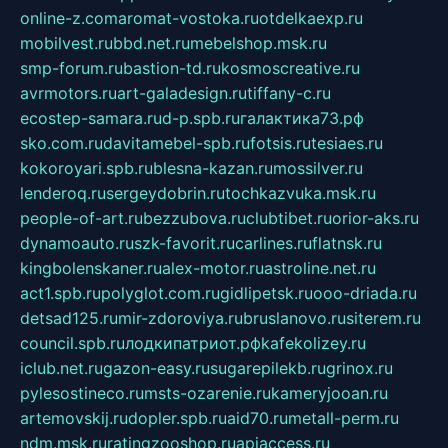
online-z.com
aromat-vostoka.ru
otdelkaexp.ru
mobilvest.ru
bbd.net.ru
mebelshop.msk.ru
smp-forum.ru
bastion-td.ru
kosmoscreative.ru
avrmotors.ru
art-galadesign.ru
tiffany-c.ru
ecostep-samara.ru
d-p.spb.ru
галактика73.рф
sko.com.ru
davitamebel-spb.ru
fotsis.ru
tesiaes.ru
kokoroyari.spb.ru
blesna-kazan.ru
mossilver.ru
lenderoq.ru
sergeydobrin.ru
tochkazvuka.msk.ru
people-of-art.ru
bezzubova.ru
clubtibet.ru
orior-aks.ru
dynamoauto.ru
szk-favorit.ru
carlines.ru
flatnsk.ru
kingbolenskaner.ru
alex-motor.ru
astroline.net.ru
act1.spb.ru
polyglot.com.ru
gidlipetsk.ru
ooo-driada.ru
detsad125.ru
mir-zdoroviya.ru
bruslanovo.ru
siterem.ru
council.spb.ru
лодкипатриот.рф
kafekolizey.ru
iclub.net.ru
gazon-easy.ru
sugarepilekb.ru
grinox.ru
pylesostineco.ru
msts-ozarenie.ru
kameryjooan.ru
artemovskij.ru
dopler.spb.ru
aid70.ru
metall-perm.ru
ndm.msk.ru
ratingzooshop.ru
apiaccess.ru