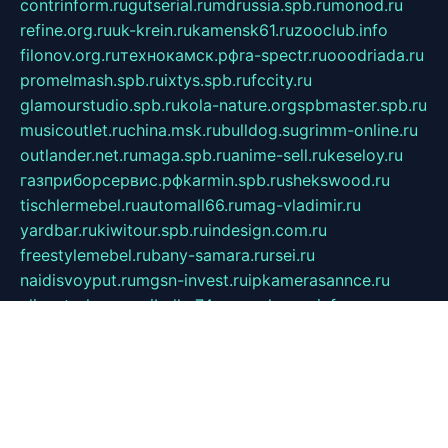
contrinform.ru
gutserial.ru
mdrussia.spb.ru
monod.ru
refine.org.ru
uk-krein.ru
kamensk61.ru
zooclub.info
filonov.org.ru
технокамск.рф
ra-spectr.ru
ooodriada.ru
promelmash.spb.ru
ixtys.spb.ru
fccity.ru
glamourstudio.spb.ru
kola-nature.org
spbmaster.spb.ru
musicoutlet.ru
china.msk.ru
bulldog.su
grimm-online.ru
outlander.net.ru
maga.spb.ru
anime-sell.ru
keseloy.ru
газприборсервис.рф
karmin.spb.ru
shekswood.ru
tischlermebel.ru
automall66.ru
mag-vladimir.ru
yardbar.ru
kiwitour.spb.ru
indesign.com.ru
freestylemebel.ru
bany-samara.ru
rsei.ru
naidisvoyput.ru
mgsn-invest.ru
ipkamerasannce.ru
alicante-house.ru
ibelka74.ru
cozyhouse.info
vlkargalev-studio.ru
700mb.ru
figura-ufa.ru
alina-live.ru
belarusiannews.ru
womenknow.ru
dos-vniimk.ru
sega.net.ru
dv.net.ru
phenomenonsofhistory.com
telesputnik.net.ru
wall.pp.ru
pylesosroidmi.ru
gtc-clan.ru
cligs.ru
bibikazap.ru
popova.org.ru