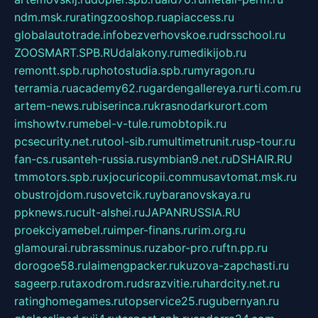
ndm.msk.ru
ratingzooshop.ru
apiaccess.ru
globalautotrade.info
bezverhovskoe.ru
drsschool.ru
ZOOSMART.SPB.RU
dalakony.ru
medikijob.ru
remontt.spb.ru
photostudia.spb.ru
myragon.ru
terramia.ru
academy62.ru
gardengallereya.ru
rti.com.ru
artem-news.ru
biserinca.ru
krasnodarkurort.com
imshowtv.ru
mebel-v-tule.ru
mobtopik.ru
pcsecurity.net.ru
tool-sib.ru
multimetrunit.ru
sp-tour.ru
fan-cs.ru
santeh-russia.ru
symbian9.net.ru
DSHAIR.RU
tmmotors.spb.ru
xjocuricopii.com
musavtomat.msk.ru
obustrojdom.ru
sovetcik.ru
ybaranovskaya.ru
ppknews.ru
cult-alshei.ru
JAPANRUSSIA.RU
proekciyamebel.ru
imper-finans.ru
rim.org.ru
glamourai.ru
brassminus.ru
zabor-pro.ru
ftn.pp.ru
dorogoe58.ru
laimengpacker.ru
kuzova-zapchasti.ru
sageerp.ru
taxodrom.ru
dsrazvitie.ru
hardcity.net.ru
ratinghomegames.ru
topservice25.ru
gubernyan.ru