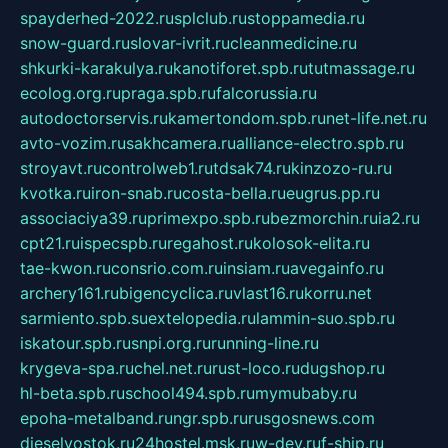
spayderhed-2022.ru
splclub.ru
stoppamedia.ru
snow-guard.ru
slovar-ivrit.ru
cleanmedicine.ru
shkurki-karakulya.ru
kanotiforet.spb.ru
tutmassage.ru
ecolog.org.ru
praga.spb.ru
falcorussia.ru
autodoctorservis.ru
kamertondom.spb.ru
net-life.net.ru
avto-vozim.ru
sakhcamera.ru
alliance-electro.spb.ru
stroyavt.ru
controlweb1.ru
tdsak74.ru
kinzozo-ru.ru
kvotka.ru
iron-snab.ru
costa-bella.ru
eugrus.pp.ru
associaciya39.ru
primexpo.spb.ru
bezmorchin.ru
ia2.ru
cpt21.ru
ispecspb.ru
regahost.ru
kolosok-elita.ru
tae-kwon.ru
consrio.com.ru
insiam.ru
avegainfo.ru
archery161.ru
bigencyclica.ru
vlast16.ru
korru.net
sarmiento.spb.su
extelopedia.ru
lammin-suo.spb.ru
iskatour.spb.ru
snpi.org.ru
running-line.ru
krygeva-spa.ru
chel.net.ru
rust-loco.ru
dugshop.ru
hl-beta.spb.ru
school494.spb.ru
mymubaby.ru
epoha-metalband.ru
ngr.spb.ru
rusgosnews.com
dieselvostok.ru
24hostel.msk.ru
w-dev.ru
f-ship.ru