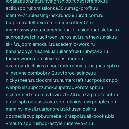
localization.net.ru
flyingfish.pp.ru
ds5teremok.ru
aclib.spb.ru
komissionka30.ru
mag-profit.ru
icentre-74.ru
leasing-nsk.ru
hd39.ru
rcd.com.ru
bioprot.ru
deltaextreme.ru
mirkotlov07.ru
mycrossway.ru
temamedia.ru
art-fusing.ru
cbslefort.ru
sunroadwatch.ru
citroen-yaroslavl.ru
ratnews.msk.ru
sk-if.ru
joomlamoduli.ru
academic-work.ru
bananaboys.ru
sanekua.ru
lianafrukt.ru
beta43.ru
tucsonwoori.com
alex-translation.ru
avantgardeclinics.ru
noel.msk.ru
buylq.ru
aquas-spb.ru
vilnerivne.com
bobry-2.ru
vtoroe-solnce.ru
nickysheen.ru
clockmir.ru
huntercraft.ru
стройокт.рф
webpixels.ru
pczz.msk.su
petrodvorets.spb.ru
nsintermed.spb.ru
avtovirazh-24.ru
jazzq.ru
czecot.ru
cruizi.spb.ru
spasskaya.spb.ru
kniris.ru
vkpeople.com
maminy-mysli.ru
arionorel.ru
khuseniosif.ru
dotmediacup.spb.ru
mebel-tiraspol.ru
all-books.biz
vmauto.spb.ru
shop-astyle.ru
derevo-s.ru