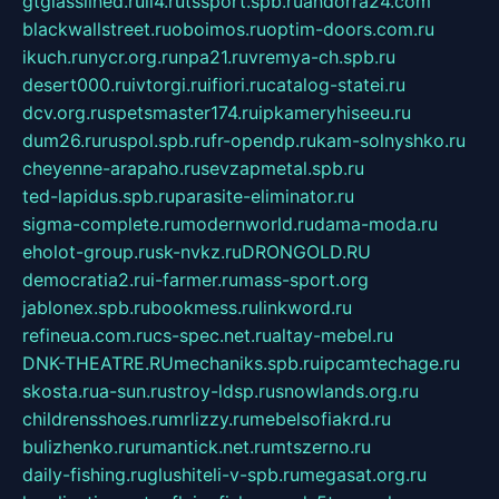
gtglasslined.ru
ii4.ru
tssport.spb.ru
andorra24.com
blackwallstreet.ru
oboimos.ru
optim-doors.com.ru
ikuch.ru
nycr.org.ru
npa21.ru
vremya-ch.spb.ru
desert000.ru
ivtorgi.ru
ifiori.ru
catalog-statei.ru
dcv.org.ru
spetsmaster174.ru
ipkameryhiseeu.ru
dum26.ru
ruspol.spb.ru
fr-opendp.ru
kam-solnyshko.ru
cheyenne-arapaho.ru
sevzapmetal.spb.ru
ted-lapidus.spb.ru
parasite-eliminator.ru
sigma-complete.ru
modernworld.ru
dama-moda.ru
eholot-group.ru
sk-nvkz.ru
DRONGOLD.RU
democratia2.ru
i-farmer.ru
mass-sport.org
jablonex.spb.ru
bookmess.ru
linkword.ru
refineua.com.ru
cs-spec.net.ru
altay-mebel.ru
DNK-THEATRE.RU
mechaniks.spb.ru
ipcamtechage.ru
skosta.ru
a-sun.ru
stroy-ldsp.ru
snowlands.org.ru
childrensshoes.ru
mrlizzy.ru
mebelsofiakrd.ru
bulizhenko.ru
rumantick.net.ru
mtszerno.ru
daily-fishing.ru
glushiteli-v-spb.ru
megasat.org.ru