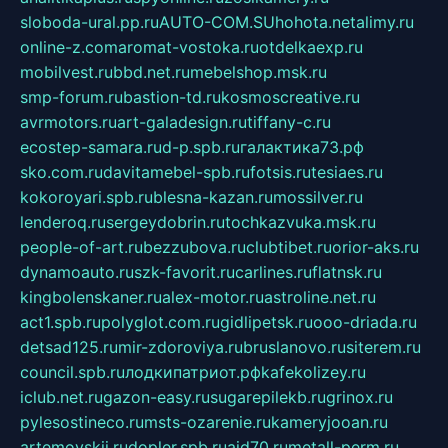
sloboda-ural.pp.ru
AUTO-COM.SU
hohota.net
alimy.ru
online-z.com
aromat-vostoka.ru
otdelkaexp.ru
mobilvest.ru
bbd.net.ru
mebelshop.msk.ru
smp-forum.ru
bastion-td.ru
kosmoscreative.ru
avrmotors.ru
art-galadesign.ru
tiffany-c.ru
ecostep-samara.ru
d-p.spb.ru
галактика73.рф
sko.com.ru
davitamebel-spb.ru
fotsis.ru
tesiaes.ru
kokoroyari.spb.ru
blesna-kazan.ru
mossilver.ru
lenderoq.ru
sergeydobrin.ru
tochkazvuka.msk.ru
people-of-art.ru
bezzubova.ru
clubtibet.ru
orior-aks.ru
dynamoauto.ru
szk-favorit.ru
carlines.ru
flatnsk.ru
kingbolenskaner.ru
alex-motor.ru
astroline.net.ru
act1.spb.ru
polyglot.com.ru
gidlipetsk.ru
ooo-driada.ru
detsad125.ru
mir-zdoroviya.ru
bruslanovo.ru
siterem.ru
council.spb.ru
лодкипатриот.рф
kafekolizey.ru
iclub.net.ru
gazon-easy.ru
sugarepilekb.ru
grinox.ru
pylesostineco.ru
msts-ozarenie.ru
kameryjooan.ru
artemovskij.ru
dopler.spb.ru
aid70.ru
metall-perm.ru