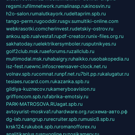
regsmi.ru
filmnetwork.ru
malinasp.ru
kinosvin.ru
h2o-salon.ru
malutkayork.ru
deltaprim.spb.ru
tango-perm.ru
gooddir.ru
sgv.su
multiki-online.com
webkrasotki.com
cherinvest.ru
detskiy-ostrov.ru
ankou.spb.ru
alvesta1.ru
pdf-creator.ru
nix-files.org.ru
sakhatoday.ru
elektrikersymboler.ru
sputnikyes.ru
golf2club.msk.ru
aeforums.ru
zallclub.ru
multimodal.msk.ru
habaigry.ru
haikko.ru
sobakopedia.ru
isz-fest.ru
ewnc.info
screensaver-clock.net.ru
volnav.spb.ru
comnat.ru
npf.net.ru
7bit.pp.ru
kalugatur.ru
tesiaes.ru
card.com.ru
kazanka.spb.ru
gildiya-kuznecov.ru
kameryboavision.ru
griffoncom.spb.ru
fabrika-emotsiy.ru
PARK-MATROSOVA.RU
agat.spb.ru
avtoyurist-moskva1.ru
hardware.org.ru
схема-авто.рф
dg-lab.ru
angrup.ru
recruiter.spb.ru
music8.spb.ru
krsk124.ru
kubok.spb.ru
romanofforex.ru
analitikaplus.ru
spyonline.ru
zosikamery.ru