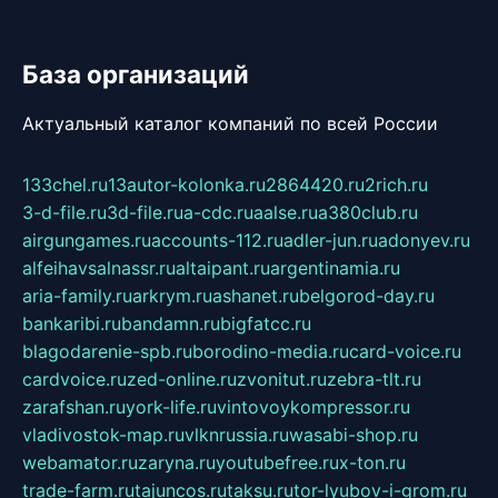
База организаций
Актуальный каталог компаний по всей России
133chel.ru
13autor-kolonka.ru
2864420.ru
2rich.ru
3-d-file.ru
3d-file.ru
a-cdc.ru
aalse.ru
a380club.ru
airgungames.ru
accounts-112.ru
adler-jun.ru
adonyev.ru
alfeihavsalnassr.ru
altaipant.ru
argentinamia.ru
aria-family.ru
arkrym.ru
ashanet.ru
belgorod-day.ru
bankaribi.ru
bandamn.ru
bigfatcc.ru
blagodarenie-spb.ru
borodino-media.ru
card-voice.ru
cardvoice.ru
zed-online.ru
zvonitut.ru
zebra-tlt.ru
zarafshan.ru
york-life.ru
vintovoykompressor.ru
vladivostok-map.ru
vlknrussia.ru
wasabi-shop.ru
webamator.ru
zaryna.ru
youtubefree.ru
x-ton.ru
trade-farm.ru
tajuncos.ru
taksu.ru
tor-lyubov-i-grom.ru