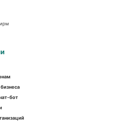
фирм
ми
онам
 бизнеса
чат-бот
и
ганизаций