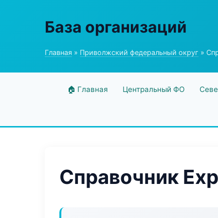
База организаций
Главная
»
Приволжский федеральный округ
» Спр
🏠 Главная
Центральный ФО
Севе
Справочник Expr