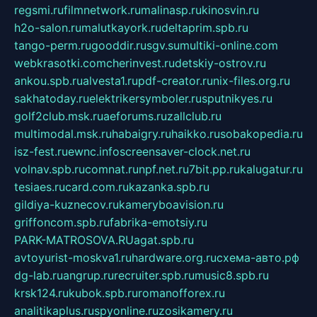
regsmi.ru
filmnetwork.ru
malinasp.ru
kinosvin.ru
h2o-salon.ru
malutkayork.ru
deltaprim.spb.ru
tango-perm.ru
gooddir.ru
sgv.su
multiki-online.com
webkrasotki.com
cherinvest.ru
detskiy-ostrov.ru
ankou.spb.ru
alvesta1.ru
pdf-creator.ru
nix-files.org.ru
sakhatoday.ru
elektrikersymboler.ru
sputnikyes.ru
golf2club.msk.ru
aeforums.ru
zallclub.ru
multimodal.msk.ru
habaigry.ru
haikko.ru
sobakopedia.ru
isz-fest.ru
ewnc.info
screensaver-clock.net.ru
volnav.spb.ru
comnat.ru
npf.net.ru
7bit.pp.ru
kalugatur.ru
tesiaes.ru
card.com.ru
kazanka.spb.ru
gildiya-kuznecov.ru
kameryboavision.ru
griffoncom.spb.ru
fabrika-emotsiy.ru
PARK-MATROSOVA.RU
agat.spb.ru
avtoyurist-moskva1.ru
hardware.org.ru
схема-авто.рф
dg-lab.ru
angrup.ru
recruiter.spb.ru
music8.spb.ru
krsk124.ru
kubok.spb.ru
romanofforex.ru
analitikaplus.ru
spyonline.ru
zosikamery.ru