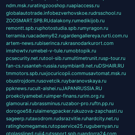
ndm.msk.ru
ratingzooshop.ru
apiaccess.ru
globalautotrade.info
bezverhovskoe.ru
drsschool.ru
ZOOSMART.SPB.RU
dalakony.ru
medikijob.ru
remontt.spb.ru
photostudia.spb.ru
myragon.ru
terramia.ru
academy62.ru
gardengallereya.ru
rti.com.ru
artem-news.ru
biserinca.ru
krasnodarkurort.com
imshowtv.ru
mebel-v-tule.ru
mobtopik.ru
pcsecurity.net.ru
tool-sib.ru
multimetrunit.ru
sp-tour.ru
fan-cs.ru
santeh-russia.ru
symbian9.net.ru
DSHAIR.RU
tmmotors.spb.ru
xjocuricopii.com
musavtomat.msk.ru
obustrojdom.ru
sovetcik.ru
ybaranovskaya.ru
ppknews.ru
cult-alshei.ru
JAPANRUSSIA.RU
proekciyamebel.ru
imper-finans.ru
rim.org.ru
glamourai.ru
brassminus.ru
zabor-pro.ru
ftn.pp.ru
dorogoe58.ru
laimengpacker.ru
kuzova-zapchasti.ru
sageerp.ru
taxodrom.ru
dsrazvitie.ru
hardcity.net.ru
ratinghomegames.ru
topservice25.ru
gubernyan.ru
gtglasslined.ru
ii4.ru
tssport.spb.ru
andorra24.com