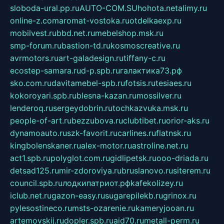
sloboda-ural.pp.ru
AUTO-COM.SU
hohota.net
alimy.ru
online-z.com
aromat-vostoka.ru
otdelkaexp.ru
mobilvest.ru
bbd.net.ru
mebelshop.msk.ru
smp-forum.ru
bastion-td.ru
kosmoscreative.ru
avrmotors.ru
art-galadesign.ru
tiffany-c.ru
ecostep-samara.ru
d-p.spb.ru
галактика73.рф
sko.com.ru
davitamebel-spb.ru
fotsis.ru
tesiaes.ru
kokoroyari.spb.ru
blesna-kazan.ru
mossilver.ru
lenderoq.ru
sergeydobrin.ru
tochkazvuka.msk.ru
people-of-art.ru
bezzubova.ru
clubtibet.ru
orior-aks.ru
dynamoauto.ru
szk-favorit.ru
carlines.ru
flatnsk.ru
kingbolenskaner.ru
alex-motor.ru
astroline.net.ru
act1.spb.ru
polyglot.com.ru
gidlipetsk.ru
ooo-driada.ru
detsad125.ru
mir-zdoroviya.ru
bruslanovo.ru
siterem.ru
council.spb.ru
лодкипатриот.рф
kafekolizey.ru
iclub.net.ru
gazon-easy.ru
sugarepilekb.ru
grinox.ru
pylesostineco.ru
msts-ozarenie.ru
kameryjooan.ru
artemovskij.ru
dopler.spb.ru
aid70.ru
metall-perm.ru