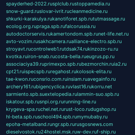
spayderhed-2022.ru
splclub.ru
stoppamedia.ru
snow-guard.ru
slovar-ivrit.ru
cleanmedicine.ru
shkurki-karakulya.ru
kanotiforet.spb.ru
tutmassage.ru
ecolog.org.ru
praga.spb.ru
falcorussia.ru
autodoctorservis.ru
kamertondom.spb.ru
net-life.net.ru
avto-vozim.ru
sakhcamera.ru
alliance-electro.spb.ru
stroyavt.ru
controlweb1.ru
tdsak74.ru
kinzozo-ru.ru
kvotka.ru
iron-snab.ru
costa-bella.ru
eugrus.pp.ru
associaciya39.ru
primexpo.spb.ru
bezmorchin.ru
ia2.ru
cpt21.ru
ispecspb.ru
regahost.ru
kolosok-elita.ru
tae-kwon.ru
consrio.com.ru
insiam.ru
avegainfo.ru
archery161.ru
bigencyclica.ru
vlast16.ru
korru.net
sarmiento.spb.su
extelopedia.ru
lammin-suo.spb.ru
iskatour.spb.ru
snpi.org.ru
running-line.ru
krygeva-spa.ru
chel.net.ru
rust-loco.ru
dugshop.ru
hl-beta.spb.ru
school494.spb.ru
mymubaby.ru
epoha-metalband.ru
ngr.spb.ru
rusgosnews.com
dieselvostok.ru
24hostel.msk.ru
w-dev.ru
f-ship.ru