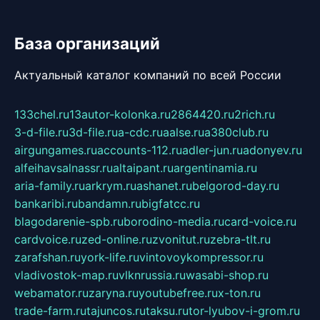
База организаций
Актуальный каталог компаний по всей России
133chel.ru
13autor-kolonka.ru
2864420.ru
2rich.ru
3-d-file.ru
3d-file.ru
a-cdc.ru
aalse.ru
a380club.ru
airgungames.ru
accounts-112.ru
adler-jun.ru
adonyev.ru
alfeihavsalnassr.ru
altaipant.ru
argentinamia.ru
aria-family.ru
arkrym.ru
ashanet.ru
belgorod-day.ru
bankaribi.ru
bandamn.ru
bigfatcc.ru
blagodarenie-spb.ru
borodino-media.ru
card-voice.ru
cardvoice.ru
zed-online.ru
zvonitut.ru
zebra-tlt.ru
zarafshan.ru
york-life.ru
vintovoykompressor.ru
vladivostok-map.ru
vlknrussia.ru
wasabi-shop.ru
webamator.ru
zaryna.ru
youtubefree.ru
x-ton.ru
trade-farm.ru
tajuncos.ru
taksu.ru
tor-lyubov-i-grom.ru