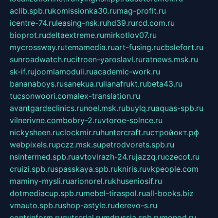
aclib.spb.ru
komissionka30.ru
mag-profit.ru
icentre-74.ru
leasing-nsk.ru
hd39.ru
rcd.com.ru
bioprot.ru
deltaextreme.ru
mirkotlov07.ru
mycrossway.ru
temamedia.ru
art-fusing.ru
cbslefort.ru
sunroadwatch.ru
citroen-yaroslavl.ru
ratnews.msk.ru
sk-if.ru
joomlamoduli.ru
academic-work.ru
bananaboys.ru
sanekua.ru
lianafrukt.ru
beta43.ru
tucsonwoori.com
alex-translation.ru
avantgardeclinics.ru
noel.msk.ru
buylq.ru
aquas-spb.ru
vilnerivne.com
bobry-2.ru
vtoroe-solnce.ru
nickysheen.ru
clockmir.ru
huntercraft.ru
стройокт.рф
webpixels.ru
pczz.msk.su
petrodvorets.spb.ru
nsintermed.spb.ru
avtovirazh-24.ru
jazzq.ru
czecot.ru
cruizi.spb.ru
spasskaya.spb.ru
kniris.ru
vkpeople.com
maminy-mysli.ru
arionorel.ru
khuseniosif.ru
dotmediacup.spb.ru
mebel-tiraspol.ru
all-books.biz
vmauto.spb.ru
shop-astyle.ru
derevo-s.ru
contrinform.ru
gutserial.ru
mdrussia.spb.ru
monod.ru