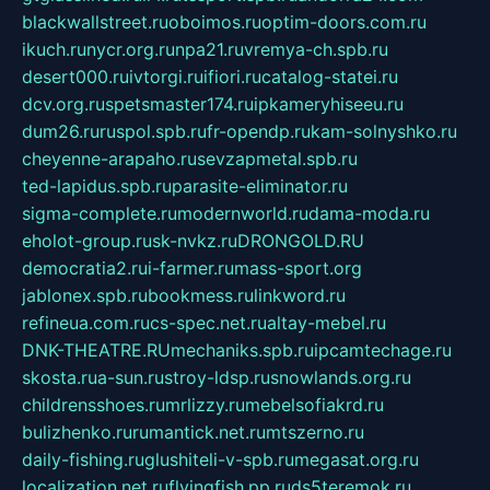
blackwallstreet.ru
oboimos.ru
optim-doors.com.ru
ikuch.ru
nycr.org.ru
npa21.ru
vremya-ch.spb.ru
desert000.ru
ivtorgi.ru
ifiori.ru
catalog-statei.ru
dcv.org.ru
spetsmaster174.ru
ipkameryhiseeu.ru
dum26.ru
ruspol.spb.ru
fr-opendp.ru
kam-solnyshko.ru
cheyenne-arapaho.ru
sevzapmetal.spb.ru
ted-lapidus.spb.ru
parasite-eliminator.ru
sigma-complete.ru
modernworld.ru
dama-moda.ru
eholot-group.ru
sk-nvkz.ru
DRONGOLD.RU
democratia2.ru
i-farmer.ru
mass-sport.org
jablonex.spb.ru
bookmess.ru
linkword.ru
refineua.com.ru
cs-spec.net.ru
altay-mebel.ru
DNK-THEATRE.RU
mechaniks.spb.ru
ipcamtechage.ru
skosta.ru
a-sun.ru
stroy-ldsp.ru
snowlands.org.ru
childrensshoes.ru
mrlizzy.ru
mebelsofiakrd.ru
bulizhenko.ru
rumantick.net.ru
mtszerno.ru
daily-fishing.ru
glushiteli-v-spb.ru
megasat.org.ru
localization.net.ru
flyingfish.pp.ru
ds5teremok.ru