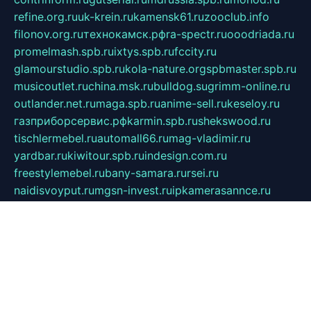
refine.org.ru
uk-krein.ru
kamensk61.ru
zooclub.info
filonov.org.ru
технокамск.рф
ra-spectr.ru
ooodriada.ru
promelmash.spb.ru
ixtys.spb.ru
fccity.ru
glamourstudio.spb.ru
kola-nature.org
spbmaster.spb.ru
musicoutlet.ru
china.msk.ru
bulldog.su
grimm-online.ru
outlander.net.ru
maga.spb.ru
anime-sell.ru
keseloy.ru
газприборсервис.рф
karmin.spb.ru
shekswood.ru
tischlermebel.ru
automall66.ru
mag-vladimir.ru
yardbar.ru
kiwitour.spb.ru
indesign.com.ru
freestylemebel.ru
bany-samara.ru
rsei.ru
naidisvoyput.ru
mgsn-invest.ru
ipkamerasannce.ru
alicante-house.ru
ibelka74.ru
cozyhouse.info
vlkargalev-studio.ru
700mb.ru
figura-ufa.ru
alina-live.ru
belarusiannews.ru
womenknow.ru
dos-vniimk.ru
sega.net.ru
dv.net.ru
phenomenonsofhistory.com
telesputnik.net.ru
wall.pp.ru
pylesosroidmi.ru
gtc-clan.ru
cligs.ru
bibikazap.ru
popova.org.ru