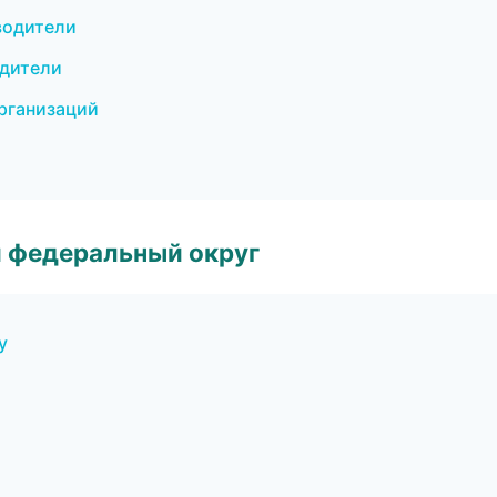
еводители
одители
рганизаций
 федеральный округ
у