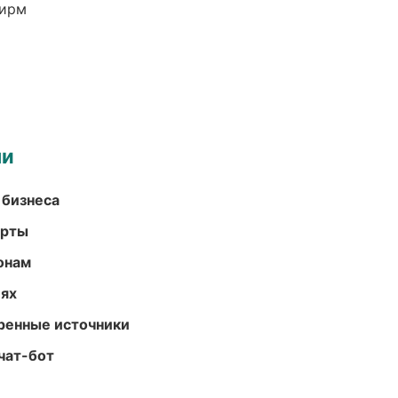
фирм
ми
 бизнеса
арты
онам
иях
еренные источники
чат-бот