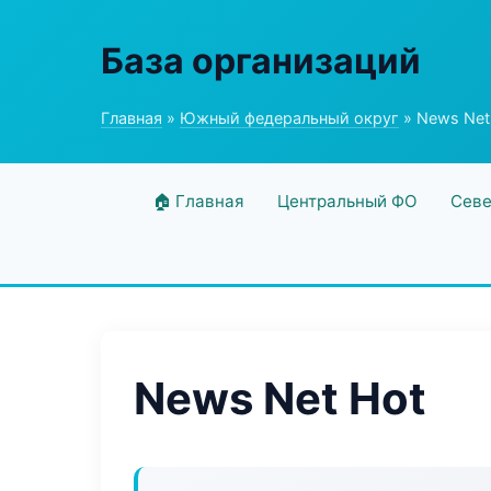
База организаций
Главная
»
Южный федеральный округ
» News Net
🏠 Главная
Центральный ФО
Севе
News Net Hot