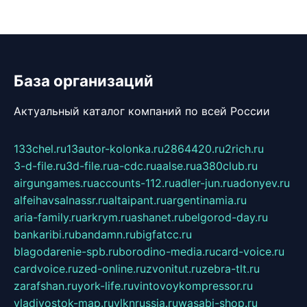
База организаций
Актуальный каталог компаний по всей России
133chel.ru
13autor-kolonka.ru
2864420.ru
2rich.ru
3-d-file.ru
3d-file.ru
a-cdc.ru
aalse.ru
a380club.ru
airgungames.ru
accounts-112.ru
adler-jun.ru
adonyev.ru
alfeihavsalnassr.ru
altaipant.ru
argentinamia.ru
aria-family.ru
arkrym.ru
ashanet.ru
belgorod-day.ru
bankaribi.ru
bandamn.ru
bigfatcc.ru
blagodarenie-spb.ru
borodino-media.ru
card-voice.ru
cardvoice.ru
zed-online.ru
zvonitut.ru
zebra-tlt.ru
zarafshan.ru
york-life.ru
vintovoykompressor.ru
vladivostok-map.ru
vlknrussia.ru
wasabi-shop.ru