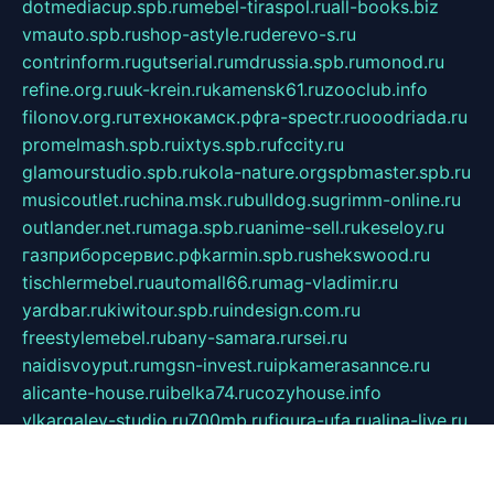
dotmediacup.spb.ru
mebel-tiraspol.ru
all-books.biz
vmauto.spb.ru
shop-astyle.ru
derevo-s.ru
contrinform.ru
gutserial.ru
mdrussia.spb.ru
monod.ru
refine.org.ru
uk-krein.ru
kamensk61.ru
zooclub.info
filonov.org.ru
технокамск.рф
ra-spectr.ru
ooodriada.ru
promelmash.spb.ru
ixtys.spb.ru
fccity.ru
glamourstudio.spb.ru
kola-nature.org
spbmaster.spb.ru
musicoutlet.ru
china.msk.ru
bulldog.su
grimm-online.ru
outlander.net.ru
maga.spb.ru
anime-sell.ru
keseloy.ru
газприборсервис.рф
karmin.spb.ru
shekswood.ru
tischlermebel.ru
automall66.ru
mag-vladimir.ru
yardbar.ru
kiwitour.spb.ru
indesign.com.ru
freestylemebel.ru
bany-samara.ru
rsei.ru
naidisvoyput.ru
mgsn-invest.ru
ipkamerasannce.ru
alicante-house.ru
ibelka74.ru
cozyhouse.info
vlkargalev-studio.ru
700mb.ru
figura-ufa.ru
alina-live.ru
belarusiannews.ru
womenknow.ru
dos-vniimk.ru
sega.net.ru
dv.net.ru
phenomenonsofhistory.com