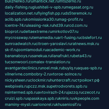
bulizhenko.ru
rumantick.net.ru
mtszerno.ru
daily-fishing.ru
glushiteli-v-spb.ru
megasat.org.ru
localization.net.ru
flyingfish.pp.ru
ds5teremok.ru
aclib.spb.ru
komissionka30.ru
mag-profit.ru
icentre-74.ru
leasing-nsk.ru
hd39.ru
rcd.com.ru
bioprot.ru
deltaextreme.ru
mirkotlov07.ru
mycrossway.ru
temamedia.ru
art-fusing.ru
cbslefort.ru
sunroadwatch.ru
citroen-yaroslavl.ru
ratnews.msk.ru
sk-if.ru
joomlamoduli.ru
academic-work.ru
bananaboys.ru
sanekua.ru
lianafrukt.ru
beta43.ru
tucsonwoori.com
alex-translation.ru
avantgardeclinics.ru
noel.msk.ru
buylq.ru
aquas-spb.ru
vilnerivne.com
bobry-2.ru
vtoroe-solnce.ru
nickysheen.ru
clockmir.ru
huntercraft.ru
стройокт.рф
webpixels.ru
pczz.msk.su
petrodvorets.spb.ru
nsintermed.spb.ru
avtovirazh-24.ru
jazzq.ru
czecot.ru
cruizi.spb.ru
spasskaya.spb.ru
kniris.ru
vkpeople.com
maminy-mysli.ru
arionorel.ru
khuseniosif.ru