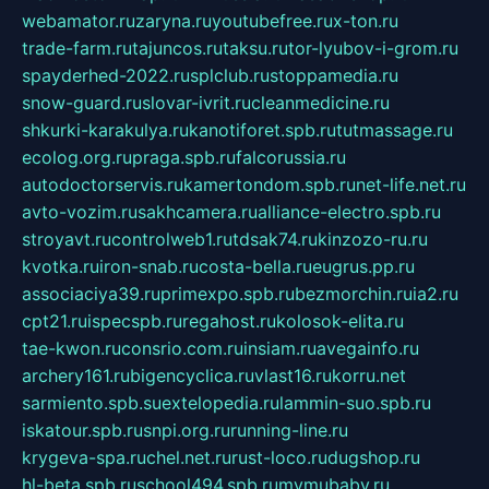
webamator.ru
zaryna.ru
youtubefree.ru
x-ton.ru
trade-farm.ru
tajuncos.ru
taksu.ru
tor-lyubov-i-grom.ru
spayderhed-2022.ru
splclub.ru
stoppamedia.ru
snow-guard.ru
slovar-ivrit.ru
cleanmedicine.ru
shkurki-karakulya.ru
kanotiforet.spb.ru
tutmassage.ru
ecolog.org.ru
praga.spb.ru
falcorussia.ru
autodoctorservis.ru
kamertondom.spb.ru
net-life.net.ru
avto-vozim.ru
sakhcamera.ru
alliance-electro.spb.ru
stroyavt.ru
controlweb1.ru
tdsak74.ru
kinzozo-ru.ru
kvotka.ru
iron-snab.ru
costa-bella.ru
eugrus.pp.ru
associaciya39.ru
primexpo.spb.ru
bezmorchin.ru
ia2.ru
cpt21.ru
ispecspb.ru
regahost.ru
kolosok-elita.ru
tae-kwon.ru
consrio.com.ru
insiam.ru
avegainfo.ru
archery161.ru
bigencyclica.ru
vlast16.ru
korru.net
sarmiento.spb.su
extelopedia.ru
lammin-suo.spb.ru
iskatour.spb.ru
snpi.org.ru
running-line.ru
krygeva-spa.ru
chel.net.ru
rust-loco.ru
dugshop.ru
hl-beta.spb.ru
school494.spb.ru
mymubaby.ru