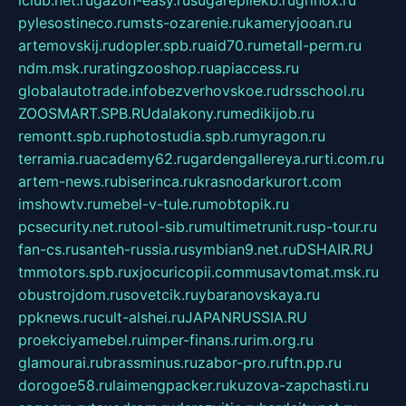
pylesostineco.ru
msts-ozarenie.ru
kameryjooan.ru
artemovskij.ru
dopler.spb.ru
aid70.ru
metall-perm.ru
ndm.msk.ru
ratingzooshop.ru
apiaccess.ru
globalautotrade.info
bezverhovskoe.ru
drsschool.ru
ZOOSMART.SPB.RU
dalakony.ru
medikijob.ru
remontt.spb.ru
photostudia.spb.ru
myragon.ru
terramia.ru
academy62.ru
gardengallereya.ru
rti.com.ru
artem-news.ru
biserinca.ru
krasnodarkurort.com
imshowtv.ru
mebel-v-tule.ru
mobtopik.ru
pcsecurity.net.ru
tool-sib.ru
multimetrunit.ru
sp-tour.ru
fan-cs.ru
santeh-russia.ru
symbian9.net.ru
DSHAIR.RU
tmmotors.spb.ru
xjocuricopii.com
musavtomat.msk.ru
obustrojdom.ru
sovetcik.ru
ybaranovskaya.ru
ppknews.ru
cult-alshei.ru
JAPANRUSSIA.RU
proekciyamebel.ru
imper-finans.ru
rim.org.ru
glamourai.ru
brassminus.ru
zabor-pro.ru
ftn.pp.ru
dorogoe58.ru
laimengpacker.ru
kuzova-zapchasti.ru