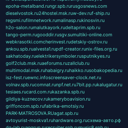
epoha-metalband.ru
ngr.spb.ru
rusgosnews.com
dieselvostok.ru
24hostel.msk.ru
w-dev.ru
f-ship.ru
regsmi.ru
filmnetwork.ru
malinasp.ru
kinosvin.ru
h2o-salon.ru
malutkayork.ru
deltaprim.spb.ru
tango-perm.ru
gooddir.ru
sgv.su
multiki-online.com
webkrasotki.com
cherinvest.ru
detskiy-ostrov.ru
ankou.spb.ru
alvesta1.ru
pdf-creator.ru
nix-files.org.ru
sakhatoday.ru
elektrikersymboler.ru
sputnikyes.ru
golf2club.msk.ru
aeforums.ru
zallclub.ru
multimodal.msk.ru
habaigry.ru
haikko.ru
sobakopedia.ru
isz-fest.ru
ewnc.info
screensaver-clock.net.ru
volnav.spb.ru
comnat.ru
npf.net.ru
7bit.pp.ru
kalugatur.ru
tesiaes.ru
card.com.ru
kazanka.spb.ru
gildiya-kuznecov.ru
kameryboavision.ru
griffoncom.spb.ru
fabrika-emotsiy.ru
PARK-MATROSOVA.RU
agat.spb.ru
avtoyurist-moskva1.ru
hardware.org.ru
схема-авто.рф
dg-lab.ru
angrup.ru
recruiter.spb.ru
music8.spb.ru