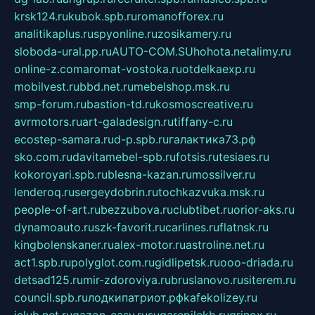
krsk124.ru
kubok.spb.ru
romanofforex.ru
analitikaplus.ru
spyonline.ru
zosikamery.ru
sloboda-ural.pp.ru
AUTO-COM.SU
hohota.net
alimy.ru
online-z.com
aromat-vostoka.ru
otdelkaexp.ru
mobilvest.ru
bbd.net.ru
mebelshop.msk.ru
smp-forum.ru
bastion-td.ru
kosmoscreative.ru
avrmotors.ru
art-galadesign.ru
tiffany-c.ru
ecostep-samara.ru
d-p.spb.ru
галактика73.рф
sko.com.ru
davitamebel-spb.ru
fotsis.ru
tesiaes.ru
kokoroyari.spb.ru
blesna-kazan.ru
mossilver.ru
lenderoq.ru
sergeydobrin.ru
tochkazvuka.msk.ru
people-of-art.ru
bezzubova.ru
clubtibet.ru
orior-aks.ru
dynamoauto.ru
szk-favorit.ru
carlines.ru
flatnsk.ru
kingbolenskaner.ru
alex-motor.ru
astroline.net.ru
act1.spb.ru
polyglot.com.ru
gidlipetsk.ru
ooo-driada.ru
detsad125.ru
mir-zdoroviya.ru
bruslanovo.ru
siterem.ru
council.spb.ru
лодкипатриот.рф
kafekolizey.ru
iclub.net.ru
gazon-easy.ru
sugarepilekb.ru
grinox.ru