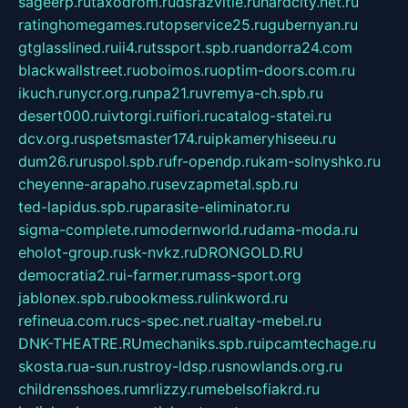
sageerp.ru
taxodrom.ru
dsrazvitie.ru
hardcity.net.ru
ratinghomegames.ru
topservice25.ru
gubernyan.ru
gtglasslined.ru
ii4.ru
tssport.spb.ru
andorra24.com
blackwallstreet.ru
oboimos.ru
optim-doors.com.ru
ikuch.ru
nycr.org.ru
npa21.ru
vremya-ch.spb.ru
desert000.ru
ivtorgi.ru
ifiori.ru
catalog-statei.ru
dcv.org.ru
spetsmaster174.ru
ipkameryhiseeu.ru
dum26.ru
ruspol.spb.ru
fr-opendp.ru
kam-solnyshko.ru
cheyenne-arapaho.ru
sevzapmetal.spb.ru
ted-lapidus.spb.ru
parasite-eliminator.ru
sigma-complete.ru
modernworld.ru
dama-moda.ru
eholot-group.ru
sk-nvkz.ru
DRONGOLD.RU
democratia2.ru
i-farmer.ru
mass-sport.org
jablonex.spb.ru
bookmess.ru
linkword.ru
refineua.com.ru
cs-spec.net.ru
altay-mebel.ru
DNK-THEATRE.RU
mechaniks.spb.ru
ipcamtechage.ru
skosta.ru
a-sun.ru
stroy-ldsp.ru
snowlands.org.ru
childrensshoes.ru
mrlizzy.ru
mebelsofiakrd.ru