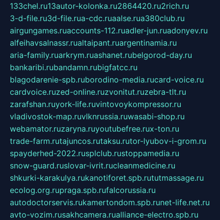
133chel.ru
13autor-kolonka.ru
2864420.ru
2rich.ru
3-d-file.ru
3d-file.ru
a-cdc.ru
aalse.ru
a380club.ru
airgungames.ru
accounts-112.ru
adler-jun.ru
adonyev.ru
alfeihavsalnassr.ru
altaipant.ru
argentinamia.ru
aria-family.ru
arkrym.ru
ashanet.ru
belgorod-day.ru
bankaribi.ru
bandamn.ru
bigfatcc.ru
blagodarenie-spb.ru
borodino-media.ru
card-voice.ru
cardvoice.ru
zed-online.ru
zvonitut.ru
zebra-tlt.ru
zarafshan.ru
york-life.ru
vintovoykompressor.ru
vladivostok-map.ru
vlknrussia.ru
wasabi-shop.ru
webamator.ru
zaryna.ru
youtubefree.ru
x-ton.ru
trade-farm.ru
tajuncos.ru
taksu.ru
tor-lyubov-i-grom.ru
spayderhed-2022.ru
splclub.ru
stoppamedia.ru
snow-guard.ru
slovar-ivrit.ru
cleanmedicine.ru
shkurki-karakulya.ru
kanotiforet.spb.ru
tutmassage.ru
ecolog.org.ru
praga.spb.ru
falcorussia.ru
autodoctorservis.ru
kamertondom.spb.ru
net-life.net.ru
avto-vozim.ru
sakhcamera.ru
alliance-electro.spb.ru