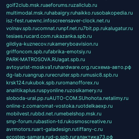
golf2club.msk.ru
aeforums.ru
zallclub.ru
multimodal.msk.ru
habaigry.ru
haikko.ru
sobakopedia.ru
isz-fest.ru
ewnc.info
screensaver-clock.net.ru
volnav.spb.ru
comnat.ru
npf.net.ru
7bit.pp.ru
kalugatur.ru
tesiaes.ru
card.com.ru
kazanka.spb.ru
gildiya-kuznecov.ru
kameryboavision.ru
griffoncom.spb.ru
fabrika-emotsiy.ru
PARK-MATROSOVA.RU
agat.spb.ru
avtoyurist-moskva1.ru
hardware.org.ru
схема-авто.рф
dg-lab.ru
angrup.ru
recruiter.spb.ru
music8.spb.ru
krsk124.ru
kubok.spb.ru
romanofforex.ru
analitikaplus.ru
spyonline.ru
zosikamery.ru
sloboda-ural.pp.ru
AUTO-COM.SU
hohota.net
alimy.ru
online-z.com
aromat-vostoka.ru
otdelkaexp.ru
mobilvest.ru
bbd.net.ru
mebelshop.msk.ru
smp-forum.ru
bastion-td.ru
kosmoscreative.ru
avrmotors.ru
art-galadesign.ru
tiffany-c.ru
ecostep-samara.ru
d-p.spb.ru
галактика73.рф