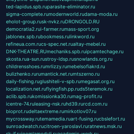
ted-lapidus.spb.ru
parasite-eliminator.ru
sigma-complete.ru
modernworld.ru
dama-moda.ru
eholot-group.ru
sk-nvkz.ru
DRONGOLD.RU
democratia2.ru
i-farmer.ru
mass-sport.org
jablonex.spb.ru
bookmess.ru
linkword.ru
refineua.com.ru
cs-spec.net.ru
altay-mebel.ru
DNK-THEATRE.RU
mechaniks.spb.ru
ipcamtechage.ru
skosta.ru
a-sun.ru
stroy-ldsp.ru
snowlands.org.ru
childrensshoes.ru
mrlizzy.ru
mebelsofiakrd.ru
bulizhenko.ru
rumantick.net.ru
mtszerno.ru
daily-fishing.ru
glushiteli-v-spb.ru
megasat.org.ru
localization.net.ru
flyingfish.pp.ru
ds5teremok.ru
aclib.spb.ru
komissionka30.ru
mag-profit.ru
icentre-74.ru
leasing-nsk.ru
hd39.ru
rcd.com.ru
bioprot.ru
deltaextreme.ru
mirkotlov07.ru
mycrossway.ru
temamedia.ru
art-fusing.ru
cbslefort.ru
sunroadwatch.ru
citroen-yaroslavl.ru
ratnews.msk.ru
sk-if.ru
joomlamoduli.ru
academic-work.ru