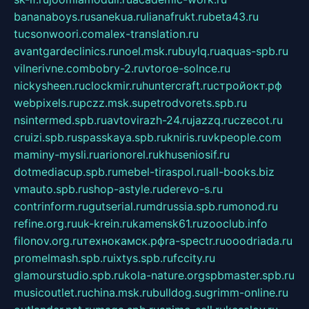
bananaboys.ru
sanekua.ru
lianafrukt.ru
beta43.ru
tucsonwoori.com
alex-translation.ru
avantgardeclinics.ru
noel.msk.ru
buylq.ru
aquas-spb.ru
vilnerivne.com
bobry-2.ru
vtoroe-solnce.ru
nickysheen.ru
clockmir.ru
huntercraft.ru
стройокт.рф
webpixels.ru
pczz.msk.su
petrodvorets.spb.ru
nsintermed.spb.ru
avtovirazh-24.ru
jazzq.ru
czecot.ru
cruizi.spb.ru
spasskaya.spb.ru
kniris.ru
vkpeople.com
maminy-mysli.ru
arionorel.ru
khuseniosif.ru
dotmediacup.spb.ru
mebel-tiraspol.ru
all-books.biz
vmauto.spb.ru
shop-astyle.ru
derevo-s.ru
contrinform.ru
gutserial.ru
mdrussia.spb.ru
monod.ru
refine.org.ru
uk-krein.ru
kamensk61.ru
zooclub.info
filonov.org.ru
технокамск.рф
ra-spectr.ru
ooodriada.ru
promelmash.spb.ru
ixtys.spb.ru
fccity.ru
glamourstudio.spb.ru
kola-nature.org
spbmaster.spb.ru
musicoutlet.ru
china.msk.ru
bulldog.su
grimm-online.ru