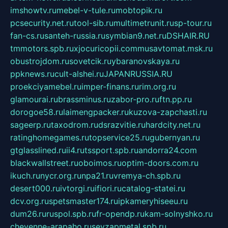
imshowtv.ru
mebel-v-tule.ru
mobtopik.ru
pcsecurity.net.ru
tool-sib.ru
multimetrunit.ru
sp-tour.ru
fan-cs.ru
santeh-russia.ru
symbian9.net.ru
DSHAIR.RU
tmmotors.spb.ru
xjocuricopii.com
musavtomat.msk.ru
obustrojdom.ru
sovetcik.ru
ybaranovskaya.ru
ppknews.ru
cult-alshei.ru
JAPANRUSSIA.RU
proekciyamebel.ru
imper-finans.ru
rim.org.ru
glamourai.ru
brassminus.ru
zabor-pro.ru
ftn.pp.ru
dorogoe58.ru
laimengpacker.ru
kuzova-zapchasti.ru
sageerp.ru
taxodrom.ru
dsrazvitie.ru
hardcity.net.ru
ratinghomegames.ru
topservice25.ru
gubernyan.ru
gtglasslined.ru
ii4.ru
tssport.spb.ru
andorra24.com
blackwallstreet.ru
oboimos.ru
optim-doors.com.ru
ikuch.ru
nycr.org.ru
npa21.ru
vremya-ch.spb.ru
desert000.ru
ivtorgi.ru
ifiori.ru
catalog-statei.ru
dcv.org.ru
spetsmaster174.ru
ipkameryhiseeu.ru
dum26.ru
ruspol.spb.ru
fr-opendp.ru
kam-solnyshko.ru
cheyenne-arapaho.ru
sevzapmetal.spb.ru