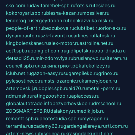
sko.com.ru
davitamebel-spb.ru
fotsis.ru
tesiaes.ru
kokoroyari.spb.ru
blesna-kazan.ru
mossilver.ru
lenderoq.ru
sergeydobrin.ru
tochkazvuka.msk.ru
people-of-art.ru
bezzubova.ru
clubtibet.ru
orior-aks.ru
dynamoauto.ru
szk-favorit.ru
carlines.ru
flatnsk.ru
kingbolenskaner.ru
alex-motor.ru
astroline.net.ru
act1.spb.ru
polyglot.com.ru
gidlipetsk.ru
ooo-driada.ru
detsad125.ru
mir-zdoroviya.ru
bruslanovo.ru
siterem.ru
council.spb.ru
лодкипатриот.рф
kafekolizey.ru
iclub.net.ru
gazon-easy.ru
sugarepilekb.ru
grinox.ru
pylesostineco.ru
msts-ozarenie.ru
kameryjooan.ru
artemovskij.ru
dopler.spb.ru
aid70.ru
metall-perm.ru
ndm.msk.ru
ratingzooshop.ru
apiaccess.ru
globalautotrade.info
bezverhovskoe.ru
drsschool.ru
ZOOSMART.SPB.RU
dalakony.ru
medikijob.ru
remontt.spb.ru
photostudia.spb.ru
myragon.ru
terramia.ru
academy62.ru
gardengallereya.ru
rti.com.ru
artem-news.ru
biserinca.ru
krasnodarkurort.com