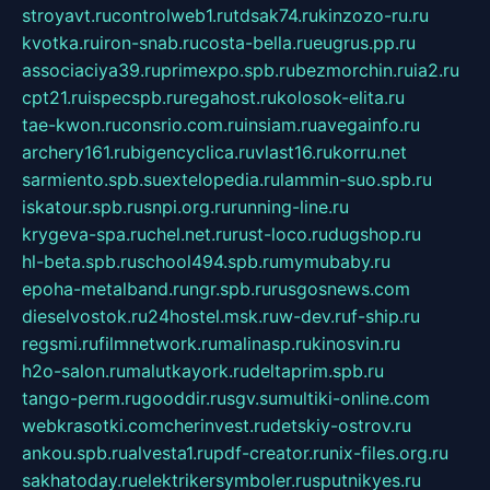
stroyavt.ru
controlweb1.ru
tdsak74.ru
kinzozo-ru.ru
kvotka.ru
iron-snab.ru
costa-bella.ru
eugrus.pp.ru
associaciya39.ru
primexpo.spb.ru
bezmorchin.ru
ia2.ru
cpt21.ru
ispecspb.ru
regahost.ru
kolosok-elita.ru
tae-kwon.ru
consrio.com.ru
insiam.ru
avegainfo.ru
archery161.ru
bigencyclica.ru
vlast16.ru
korru.net
sarmiento.spb.su
extelopedia.ru
lammin-suo.spb.ru
iskatour.spb.ru
snpi.org.ru
running-line.ru
krygeva-spa.ru
chel.net.ru
rust-loco.ru
dugshop.ru
hl-beta.spb.ru
school494.spb.ru
mymubaby.ru
epoha-metalband.ru
ngr.spb.ru
rusgosnews.com
dieselvostok.ru
24hostel.msk.ru
w-dev.ru
f-ship.ru
regsmi.ru
filmnetwork.ru
malinasp.ru
kinosvin.ru
h2o-salon.ru
malutkayork.ru
deltaprim.spb.ru
tango-perm.ru
gooddir.ru
sgv.su
multiki-online.com
webkrasotki.com
cherinvest.ru
detskiy-ostrov.ru
ankou.spb.ru
alvesta1.ru
pdf-creator.ru
nix-files.org.ru
sakhatoday.ru
elektrikersymboler.ru
sputnikyes.ru