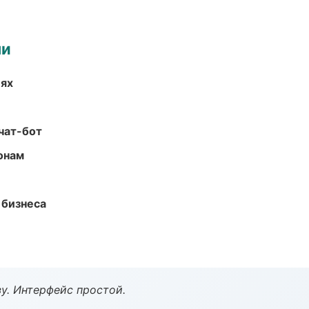
ми
иях
чат-бот
онам
 бизнеса
у. Интерфейс простой.