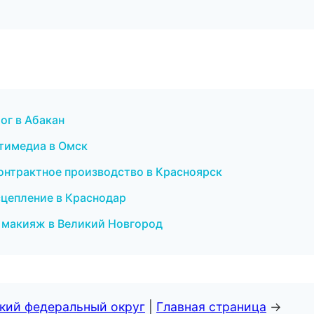
лог в Абакан
ьтимедиа в Омск
онтрактное производство в Красноярск
 сцепление в Краснодар
й макияж в Великий Новгород
ский федеральный округ
|
Главная страница
→