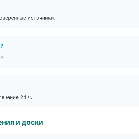
роверенные источники.
е?
е.
течение 24 ч.
ния и доски