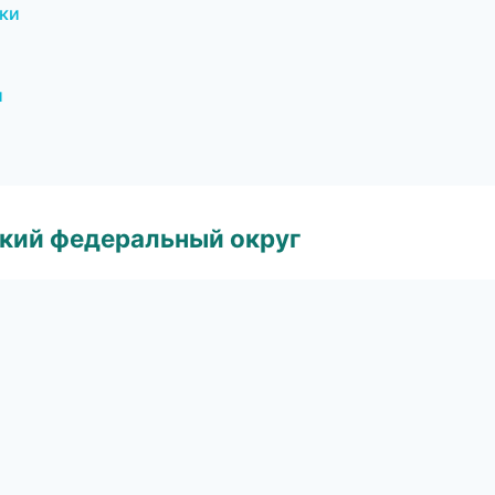
ски
и
ский федеральный округ