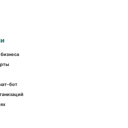
ми
 бизнеса
арты
чат-бот
ганизаций
иях