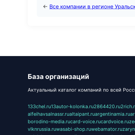
←
Все компании в регионе Уральс
База организаций
Актуальный каталог компаний по всей Рос
133chel.ru
13autor-kolonka.ru
2864420.ru
2rich.
alfeihavsalnassr.ru
altaipant.ru
argentinamia.ru
ar
borodino-media.ru
card-voice.ru
cardvoice.ru
ze
vlknrussia.ru
wasabi-shop.ru
webamator.ru
zaryn