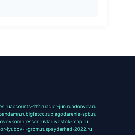
s.ru
accounts-112.ru
adler-jun.ru
adonyev.ru
bandamn.ru
bigfatcc.ru
blagodarenie-spb.ru
tovoykompressor.ru
vladivostok-map.ru
tor-lyubov-i-grom.ru
spayderhed-2022.ru