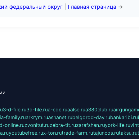
кий федеральный округ
|
Главная страница
→
сии
ru
3-d-file.ru
3d-file.ru
a-cdc.ru
aalse.ru
a380club.ru
airgungame
ia-family.ru
arkrym.ru
ashanet.ru
belgorod-day.ru
bankaribi.ru
d-online.ru
zvonitut.ru
zebra-tlt.ru
zarafshan.ru
york-life.ru
vin
a.ru
youtubefree.ru
x-ton.ru
trade-farm.ru
tajuncos.ru
taksu.ru