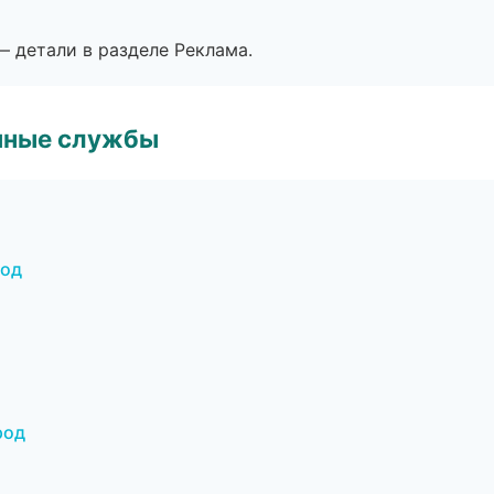
— детали в разделе Реклама.
чные службы
род
род