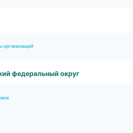
ы организаций
ский федеральный округ
овск