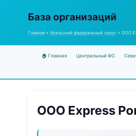
База организаций
Главная
»
Уральский федеральный округ
» ООО Ex
🏠 Главная
Центральный ФО
Севе
ООО Express Por