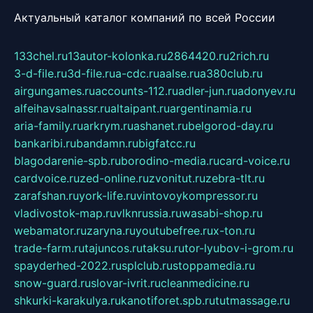
Актуальный каталог компаний по всей России
133chel.ru
13autor-kolonka.ru
2864420.ru
2rich.ru
3-d-file.ru
3d-file.ru
a-cdc.ru
aalse.ru
a380club.ru
airgungames.ru
accounts-112.ru
adler-jun.ru
adonyev.ru
alfeihavsalnassr.ru
altaipant.ru
argentinamia.ru
aria-family.ru
arkrym.ru
ashanet.ru
belgorod-day.ru
bankaribi.ru
bandamn.ru
bigfatcc.ru
blagodarenie-spb.ru
borodino-media.ru
card-voice.ru
cardvoice.ru
zed-online.ru
zvonitut.ru
zebra-tlt.ru
zarafshan.ru
york-life.ru
vintovoykompressor.ru
vladivostok-map.ru
vlknrussia.ru
wasabi-shop.ru
webamator.ru
zaryna.ru
youtubefree.ru
x-ton.ru
trade-farm.ru
tajuncos.ru
taksu.ru
tor-lyubov-i-grom.ru
spayderhed-2022.ru
splclub.ru
stoppamedia.ru
snow-guard.ru
slovar-ivrit.ru
cleanmedicine.ru
shkurki-karakulya.ru
kanotiforet.spb.ru
tutmassage.ru