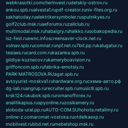
webkrasotki.com
cherinvest.ru
detskiy-ostrov.ru
ankou.spb.ru
alvesta1.ru
pdf-creator.ru
nix-files.org.ru
sakhatoday.ru
elektrikersymboler.ru
sputnikyes.ru
golf2club.msk.ru
aeforums.ru
zallclub.ru
multimodal.msk.ru
habaigry.ru
haikko.ru
sobakopedia.ru
isz-fest.ru
ewnc.info
screensaver-clock.net.ru
volnav.spb.ru
comnat.ru
npf.net.ru
7bit.pp.ru
kalugatur.ru
tesiaes.ru
card.com.ru
kazanka.spb.ru
gildiya-kuznecov.ru
kameryboavision.ru
griffoncom.spb.ru
fabrika-emotsiy.ru
PARK-MATROSOVA.RU
agat.spb.ru
avtoyurist-moskva1.ru
hardware.org.ru
схема-авто.рф
dg-lab.ru
angrup.ru
recruiter.spb.ru
music8.spb.ru
krsk124.ru
kubok.spb.ru
romanofforex.ru
analitikaplus.ru
spyonline.ru
zosikamery.ru
sloboda-ural.pp.ru
AUTO-COM.SU
hohota.net
alimy.ru
online-z.com
aromat-vostoka.ru
otdelkaexp.ru
mobilvest.ru
bbd.net.ru
mebelshop.msk.ru