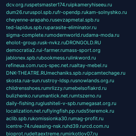
dcv.org.ru
spetsmaster174.ru
ipkameryhiseeu.ru
dum26.ru
ruspol.spb.ru
fr-opendp.ru
kam-solnyshko.ru
cheyenne-arapaho.ru
sevzapmetal.spb.ru
ted-lapidus.spb.ru
parasite-eliminator.ru
sigma-complete.ru
modernworld.ru
dama-moda.ru
eholot-group.ru
sk-nvkz.ru
DRONGOLD.RU
democratia2.ru
i-farmer.ru
mass-sport.org
jablonex.spb.ru
bookmess.ru
linkword.ru
refineua.com.ru
cs-spec.net.ru
altay-mebel.ru
DNK-THEATRE.RU
mechaniks.spb.ru
ipcamtechage.ru
skosta.ru
a-sun.ru
stroy-ldsp.ru
snowlands.org.ru
childrensshoes.ru
mrlizzy.ru
mebelsofiakrd.ru
bulizhenko.ru
rumantick.net.ru
mtszerno.ru
daily-fishing.ru
glushiteli-v-spb.ru
megasat.org.ru
localization.net.ru
flyingfish.pp.ru
ds5teremok.ru
aclib.spb.ru
komissionka30.ru
mag-profit.ru
icentre-74.ru
leasing-nsk.ru
hd39.ru
rcd.com.ru
bioprot.ru
deltaextreme.ru
mirkotlov07.ru