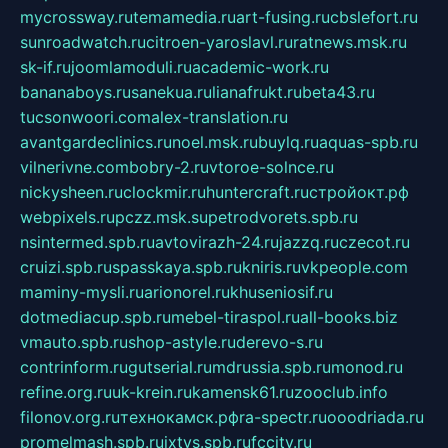
mycrossway.ru
temamedia.ru
art-fusing.ru
cbslefort.ru
sunroadwatch.ru
citroen-yaroslavl.ru
ratnews.msk.ru
sk-if.ru
joomlamoduli.ru
academic-work.ru
bananaboys.ru
sanekua.ru
lianafrukt.ru
beta43.ru
tucsonwoori.com
alex-translation.ru
avantgardeclinics.ru
noel.msk.ru
buylq.ru
aquas-spb.ru
vilnerivne.com
bobry-2.ru
vtoroe-solnce.ru
nickysheen.ru
clockmir.ru
huntercraft.ru
стройокт.рф
webpixels.ru
pczz.msk.su
petrodvorets.spb.ru
nsintermed.spb.ru
avtovirazh-24.ru
jazzq.ru
czecot.ru
cruizi.spb.ru
spasskaya.spb.ru
kniris.ru
vkpeople.com
maminy-mysli.ru
arionorel.ru
khuseniosif.ru
dotmediacup.spb.ru
mebel-tiraspol.ru
all-books.biz
vmauto.spb.ru
shop-astyle.ru
derevo-s.ru
contrinform.ru
gutserial.ru
mdrussia.spb.ru
monod.ru
refine.org.ru
uk-krein.ru
kamensk61.ru
zooclub.info
filonov.org.ru
технокамск.рф
ra-spectr.ru
ooodriada.ru
promelmash.spb.ru
ixtys.spb.ru
fccity.ru