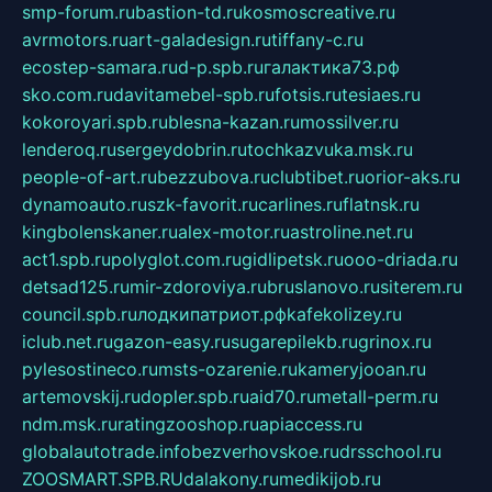
smp-forum.ru
bastion-td.ru
kosmoscreative.ru
avrmotors.ru
art-galadesign.ru
tiffany-c.ru
ecostep-samara.ru
d-p.spb.ru
галактика73.рф
sko.com.ru
davitamebel-spb.ru
fotsis.ru
tesiaes.ru
kokoroyari.spb.ru
blesna-kazan.ru
mossilver.ru
lenderoq.ru
sergeydobrin.ru
tochkazvuka.msk.ru
people-of-art.ru
bezzubova.ru
clubtibet.ru
orior-aks.ru
dynamoauto.ru
szk-favorit.ru
carlines.ru
flatnsk.ru
kingbolenskaner.ru
alex-motor.ru
astroline.net.ru
act1.spb.ru
polyglot.com.ru
gidlipetsk.ru
ooo-driada.ru
detsad125.ru
mir-zdoroviya.ru
bruslanovo.ru
siterem.ru
council.spb.ru
лодкипатриот.рф
kafekolizey.ru
iclub.net.ru
gazon-easy.ru
sugarepilekb.ru
grinox.ru
pylesostineco.ru
msts-ozarenie.ru
kameryjooan.ru
artemovskij.ru
dopler.spb.ru
aid70.ru
metall-perm.ru
ndm.msk.ru
ratingzooshop.ru
apiaccess.ru
globalautotrade.info
bezverhovskoe.ru
drsschool.ru
ZOOSMART.SPB.RU
dalakony.ru
medikijob.ru