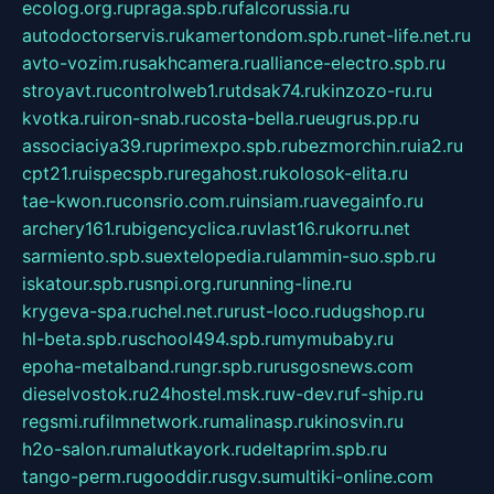
ecolog.org.ru
praga.spb.ru
falcorussia.ru
autodoctorservis.ru
kamertondom.spb.ru
net-life.net.ru
avto-vozim.ru
sakhcamera.ru
alliance-electro.spb.ru
stroyavt.ru
controlweb1.ru
tdsak74.ru
kinzozo-ru.ru
kvotka.ru
iron-snab.ru
costa-bella.ru
eugrus.pp.ru
associaciya39.ru
primexpo.spb.ru
bezmorchin.ru
ia2.ru
cpt21.ru
ispecspb.ru
regahost.ru
kolosok-elita.ru
tae-kwon.ru
consrio.com.ru
insiam.ru
avegainfo.ru
archery161.ru
bigencyclica.ru
vlast16.ru
korru.net
sarmiento.spb.su
extelopedia.ru
lammin-suo.spb.ru
iskatour.spb.ru
snpi.org.ru
running-line.ru
krygeva-spa.ru
chel.net.ru
rust-loco.ru
dugshop.ru
hl-beta.spb.ru
school494.spb.ru
mymubaby.ru
epoha-metalband.ru
ngr.spb.ru
rusgosnews.com
dieselvostok.ru
24hostel.msk.ru
w-dev.ru
f-ship.ru
regsmi.ru
filmnetwork.ru
malinasp.ru
kinosvin.ru
h2o-salon.ru
malutkayork.ru
deltaprim.spb.ru
tango-perm.ru
gooddir.ru
sgv.su
multiki-online.com