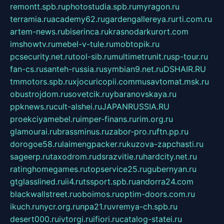
remontt.spb.ru
photostudia.spb.ru
myragon.ru
terramia.ru
academy62.ru
gardengallereya.ru
rti.com.ru
artem-news.ru
biserinca.ru
krasnodarkurort.com
imshowtv.ru
mebel-v-tule.ru
mobtopik.ru
pcsecurity.net.ru
tool-sib.ru
multimetrunit.ru
sp-tour.ru
fan-cs.ru
santeh-russia.ru
symbian9.net.ru
DSHAIR.RU
tmmotors.spb.ru
xjocuricopii.com
musavtomat.msk.ru
obustrojdom.ru
sovetcik.ru
ybaranovskaya.ru
ppknews.ru
cult-alshei.ru
JAPANRUSSIA.RU
proekciyamebel.ru
imper-finans.ru
rim.org.ru
glamourai.ru
brassminus.ru
zabor-pro.ru
ftn.pp.ru
dorogoe58.ru
laimengpacker.ru
kuzova-zapchasti.ru
sageerp.ru
taxodrom.ru
dsrazvitie.ru
hardcity.net.ru
ratinghomegames.ru
topservice25.ru
gubernyan.ru
gtglasslined.ru
ii4.ru
tssport.spb.ru
andorra24.com
blackwallstreet.ru
oboimos.ru
optim-doors.com.ru
ikuch.ru
nycr.org.ru
npa21.ru
vremya-ch.spb.ru
desert000.ru
ivtorgi.ru
ifiori.ru
catalog-statei.ru