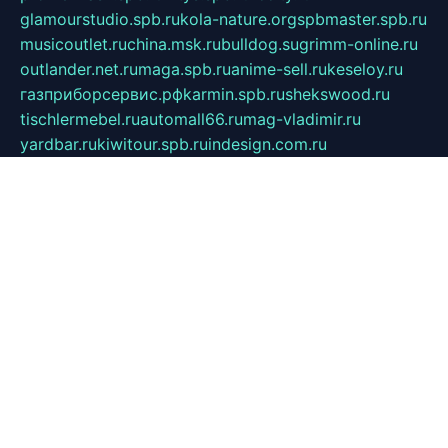
glamourstudio.spb.ru
kola-nature.org
spbmaster.spb.ru
musicoutlet.ru
china.msk.ru
bulldog.su
grimm-online.ru
outlander.net.ru
maga.spb.ru
anime-sell.ru
keseloy.ru
газприборсервис.рф
karmin.spb.ru
shekswood.ru
tischlermebel.ru
automall66.ru
mag-vladimir.ru
yardbar.ru
kiwitour.spb.ru
indesign.com.ru
freestylemebel.ru
bany-samara.ru
rsei.ru
naidisvoyput.ru
mgsn-invest.ru
ipkamerasannce.ru
alicante-house.ru
ibelka74.ru
cozyhouse.info
vlkargalev-studio.ru
700mb.ru
figura-ufa.ru
alina-live.ru
belarusiannews.ru
womenknow.ru
dos-vniimk.ru
sega.net.ru
dv.net.ru
phenomenonsofhistory.com
telesputnik.net.ru
wall.pp.ru
pylesosroidmi.ru
gtc-clan.ru
cligs.ru
bibikazap.ru
popova.org.ru
netwhistler.spb.ru
bellvil.ru
bonzon.ru
iss-vladik.ru
defiparis.net.ru
las-gryzas.ru
amku.ru
electednews.spb.ru
feather.org.ru
spar72.ru
tankiigri.ru
dominus.com.ru
ibtree.ru
sanykool.pp.ru
unixlib.org.ru