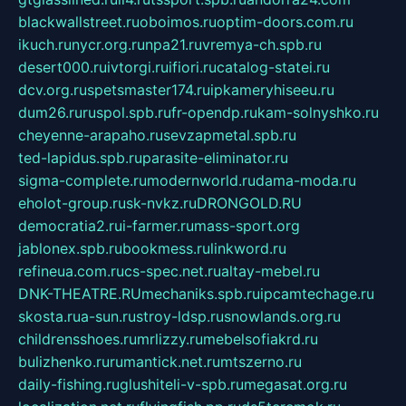
blackwallstreet.ru
oboimos.ru
optim-doors.com.ru
ikuch.ru
nycr.org.ru
npa21.ru
vremya-ch.spb.ru
desert000.ru
ivtorgi.ru
ifiori.ru
catalog-statei.ru
dcv.org.ru
spetsmaster174.ru
ipkameryhiseeu.ru
dum26.ru
ruspol.spb.ru
fr-opendp.ru
kam-solnyshko.ru
cheyenne-arapaho.ru
sevzapmetal.spb.ru
ted-lapidus.spb.ru
parasite-eliminator.ru
sigma-complete.ru
modernworld.ru
dama-moda.ru
eholot-group.ru
sk-nvkz.ru
DRONGOLD.RU
democratia2.ru
i-farmer.ru
mass-sport.org
jablonex.spb.ru
bookmess.ru
linkword.ru
refineua.com.ru
cs-spec.net.ru
altay-mebel.ru
DNK-THEATRE.RU
mechaniks.spb.ru
ipcamtechage.ru
skosta.ru
a-sun.ru
stroy-ldsp.ru
snowlands.org.ru
childrensshoes.ru
mrlizzy.ru
mebelsofiakrd.ru
bulizhenko.ru
rumantick.net.ru
mtszerno.ru
daily-fishing.ru
glushiteli-v-spb.ru
megasat.org.ru