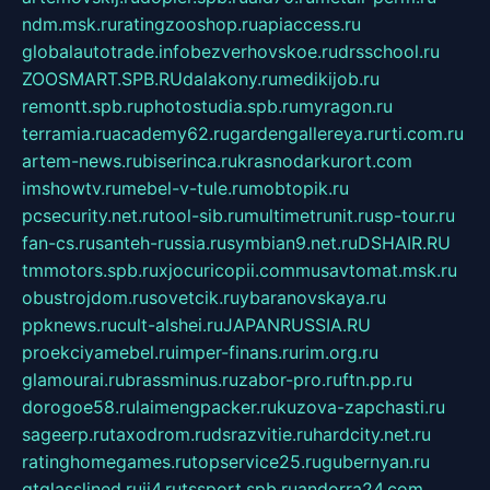
ndm.msk.ru
ratingzooshop.ru
apiaccess.ru
globalautotrade.info
bezverhovskoe.ru
drsschool.ru
ZOOSMART.SPB.RU
dalakony.ru
medikijob.ru
remontt.spb.ru
photostudia.spb.ru
myragon.ru
terramia.ru
academy62.ru
gardengallereya.ru
rti.com.ru
artem-news.ru
biserinca.ru
krasnodarkurort.com
imshowtv.ru
mebel-v-tule.ru
mobtopik.ru
pcsecurity.net.ru
tool-sib.ru
multimetrunit.ru
sp-tour.ru
fan-cs.ru
santeh-russia.ru
symbian9.net.ru
DSHAIR.RU
tmmotors.spb.ru
xjocuricopii.com
musavtomat.msk.ru
obustrojdom.ru
sovetcik.ru
ybaranovskaya.ru
ppknews.ru
cult-alshei.ru
JAPANRUSSIA.RU
proekciyamebel.ru
imper-finans.ru
rim.org.ru
glamourai.ru
brassminus.ru
zabor-pro.ru
ftn.pp.ru
dorogoe58.ru
laimengpacker.ru
kuzova-zapchasti.ru
sageerp.ru
taxodrom.ru
dsrazvitie.ru
hardcity.net.ru
ratinghomegames.ru
topservice25.ru
gubernyan.ru
gtglasslined.ru
ii4.ru
tssport.spb.ru
andorra24.com