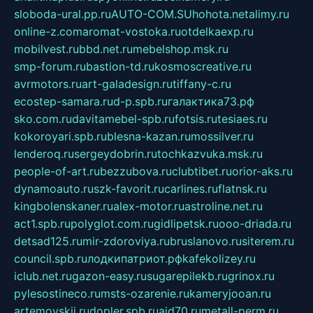
sloboda-ural.pp.ru
AUTO-COM.SU
hohota.net
alimy.ru
online-z.com
aromat-vostoka.ru
otdelkaexp.ru
mobilvest.ru
bbd.net.ru
mebelshop.msk.ru
smp-forum.ru
bastion-td.ru
kosmoscreative.ru
avrmotors.ru
art-galadesign.ru
tiffany-c.ru
ecostep-samara.ru
d-p.spb.ru
галактика73.рф
sko.com.ru
davitamebel-spb.ru
fotsis.ru
tesiaes.ru
kokoroyari.spb.ru
blesna-kazan.ru
mossilver.ru
lenderoq.ru
sergeydobrin.ru
tochkazvuka.msk.ru
people-of-art.ru
bezzubova.ru
clubtibet.ru
orior-aks.ru
dynamoauto.ru
szk-favorit.ru
carlines.ru
flatnsk.ru
kingbolenskaner.ru
alex-motor.ru
astroline.net.ru
act1.spb.ru
polyglot.com.ru
gidlipetsk.ru
ooo-driada.ru
detsad125.ru
mir-zdoroviya.ru
bruslanovo.ru
siterem.ru
council.spb.ru
лодкипатриот.рф
kafekolizey.ru
iclub.net.ru
gazon-easy.ru
sugarepilekb.ru
grinox.ru
pylesostineco.ru
msts-ozarenie.ru
kameryjooan.ru
artemovskij.ru
dopler.spb.ru
aid70.ru
metall-perm.ru