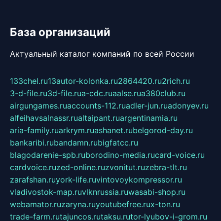
База организаций
Актуальный каталог компаний по всей России
133chel.ru
13autor-kolonka.ru
2864420.ru
2rich.ru
3-d-file.ru
3d-file.ru
a-cdc.ru
aalse.ru
a380club.ru
airgungames.ru
accounts-112.ru
adler-jun.ru
adonyev.ru
alfeihavsalnassr.ru
altaipant.ru
argentinamia.ru
aria-family.ru
arkrym.ru
ashanet.ru
belgorod-day.ru
bankaribi.ru
bandamn.ru
bigfatcc.ru
blagodarenie-spb.ru
borodino-media.ru
card-voice.ru
cardvoice.ru
zed-online.ru
zvonitut.ru
zebra-tlt.ru
zarafshan.ru
york-life.ru
vintovoykompressor.ru
vladivostok-map.ru
vlknrussia.ru
wasabi-shop.ru
webamator.ru
zaryna.ru
youtubefree.ru
x-ton.ru
trade-farm.ru
tajuncos.ru
taksu.ru
tor-lyubov-i-grom.ru