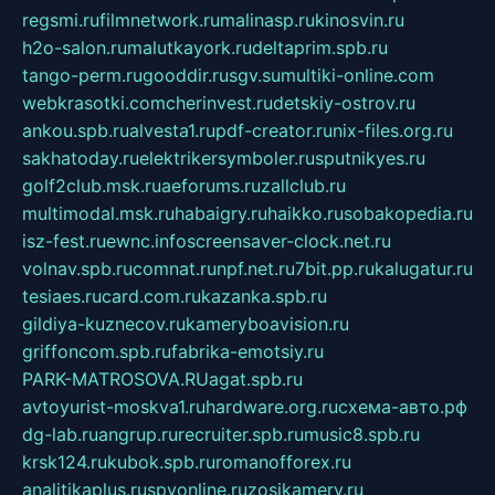
regsmi.ru
filmnetwork.ru
malinasp.ru
kinosvin.ru
h2o-salon.ru
malutkayork.ru
deltaprim.spb.ru
tango-perm.ru
gooddir.ru
sgv.su
multiki-online.com
webkrasotki.com
cherinvest.ru
detskiy-ostrov.ru
ankou.spb.ru
alvesta1.ru
pdf-creator.ru
nix-files.org.ru
sakhatoday.ru
elektrikersymboler.ru
sputnikyes.ru
golf2club.msk.ru
aeforums.ru
zallclub.ru
multimodal.msk.ru
habaigry.ru
haikko.ru
sobakopedia.ru
isz-fest.ru
ewnc.info
screensaver-clock.net.ru
volnav.spb.ru
comnat.ru
npf.net.ru
7bit.pp.ru
kalugatur.ru
tesiaes.ru
card.com.ru
kazanka.spb.ru
gildiya-kuznecov.ru
kameryboavision.ru
griffoncom.spb.ru
fabrika-emotsiy.ru
PARK-MATROSOVA.RU
agat.spb.ru
avtoyurist-moskva1.ru
hardware.org.ru
схема-авто.рф
dg-lab.ru
angrup.ru
recruiter.spb.ru
music8.spb.ru
krsk124.ru
kubok.spb.ru
romanofforex.ru
analitikaplus.ru
spyonline.ru
zosikamery.ru