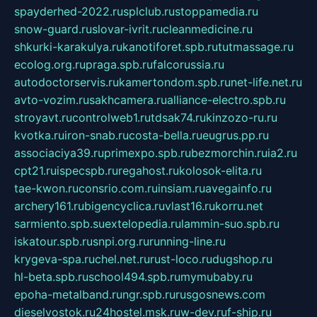
spayderhed-2022.ru
splclub.ru
stoppamedia.ru
snow-guard.ru
slovar-ivrit.ru
cleanmedicine.ru
shkurki-karakulya.ru
kanotiforet.spb.ru
tutmassage.ru
ecolog.org.ru
praga.spb.ru
falcorussia.ru
autodoctorservis.ru
kamertondom.spb.ru
net-life.net.ru
avto-vozim.ru
sakhcamera.ru
alliance-electro.spb.ru
stroyavt.ru
controlweb1.ru
tdsak74.ru
kinzozo-ru.ru
kvotka.ru
iron-snab.ru
costa-bella.ru
eugrus.pp.ru
associaciya39.ru
primexpo.spb.ru
bezmorchin.ru
ia2.ru
cpt21.ru
ispecspb.ru
regahost.ru
kolosok-elita.ru
tae-kwon.ru
consrio.com.ru
insiam.ru
avegainfo.ru
archery161.ru
bigencyclica.ru
vlast16.ru
korru.net
sarmiento.spb.su
extelopedia.ru
lammin-suo.spb.ru
iskatour.spb.ru
snpi.org.ru
running-line.ru
krygeva-spa.ru
chel.net.ru
rust-loco.ru
dugshop.ru
hl-beta.spb.ru
school494.spb.ru
mymubaby.ru
epoha-metalband.ru
ngr.spb.ru
rusgosnews.com
dieselvostok.ru
24hostel.msk.ru
w-dev.ru
f-ship.ru