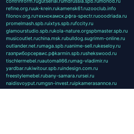
contrinform.ru
gutserial.ru
mdrussia.spb.ru
monod.ru
refine.org.ru
uk-krein.ru
kamensk61.ru
zooclub.info
filonov.org.ru
технокамск.рф
ra-spectr.ru
ooodriada.ru
promelmash.spb.ru
ixtys.spb.ru
fccity.ru
glamourstudio.spb.ru
kola-nature.org
spbmaster.spb.ru
musicoutlet.ru
china.msk.ru
bulldog.su
grimm-online.ru
outlander.net.ru
maga.spb.ru
anime-sell.ru
keseloy.ru
газприборсервис.рф
karmin.spb.ru
shekswood.ru
tischlermebel.ru
automall66.ru
mag-vladimir.ru
yardbar.ru
kiwitour.spb.ru
indesign.com.ru
freestylemebel.ru
bany-samara.ru
rsei.ru
naidisvoyput.ru
mgsn-invest.ru
ipkamerasannce.ru
alicante-house.ru
ibelka74.ru
cozyhouse.info
vlkargalev-studio.ru
700mb.ru
figura-ufa.ru
alina-live.ru
belarusiannews.ru
womenknow.ru
dos-vniimk.ru
sega.net.ru
dv.net.ru
phenomenonsofhistory.com
telesputnik.net.ru
wall.pp.ru
pylesosroidmi.ru
gtc-clan.ru
cligs.ru
bibikazap.ru
popova.org.ru