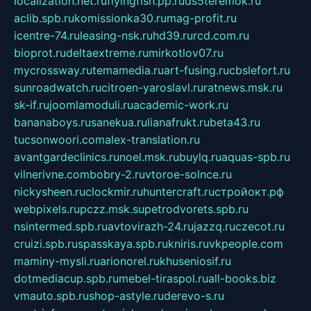
localization.net.ru
flyingfish.pp.ru
ds5teremok.ru
aclib.spb.ru
komissionka30.ru
mag-profit.ru
icentre-74.ru
leasing-nsk.ru
hd39.ru
rcd.com.ru
bioprot.ru
deltaextreme.ru
mirkotlov07.ru
mycrossway.ru
temamedia.ru
art-fusing.ru
cbslefort.ru
sunroadwatch.ru
citroen-yaroslavl.ru
ratnews.msk.ru
sk-if.ru
joomlamoduli.ru
academic-work.ru
bananaboys.ru
sanekua.ru
lianafrukt.ru
beta43.ru
tucsonwoori.com
alex-translation.ru
avantgardeclinics.ru
noel.msk.ru
buylq.ru
aquas-spb.ru
vilnerivne.com
bobry-2.ru
vtoroe-solnce.ru
nickysheen.ru
clockmir.ru
huntercraft.ru
стройокт.рф
webpixels.ru
pczz.msk.su
petrodvorets.spb.ru
nsintermed.spb.ru
avtovirazh-24.ru
jazzq.ru
czecot.ru
cruizi.spb.ru
spasskaya.spb.ru
kniris.ru
vkpeople.com
maminy-mysli.ru
arionorel.ru
khuseniosif.ru
dotmediacup.spb.ru
mebel-tiraspol.ru
all-books.biz
vmauto.spb.ru
shop-astyle.ru
derevo-s.ru