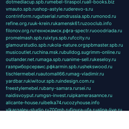
dotmediacup.spb.ru
mebel-tiraspol.ru
all-books.biz
vmauto.spb.ru
shop-astyle.ru
derevo-s.ru
contrinform.ru
gutserial.ru
mdrussia.spb.ru
monod.ru
refine.org.ru
uk-krein.ru
kamensk61.ru
zooclub.info
filonov.org.ru
технокамск.рф
ra-spectr.ru
ooodriada.ru
promelmash.spb.ru
ixtys.spb.ru
fccity.ru
glamourstudio.spb.ru
kola-nature.org
spbmaster.spb.ru
musicoutlet.ru
china.msk.ru
bulldog.su
grimm-online.ru
outlander.net.ru
maga.spb.ru
anime-sell.ru
keseloy.ru
газприборсервис.рф
karmin.spb.ru
shekswood.ru
tischlermebel.ru
automall66.ru
mag-vladimir.ru
yardbar.ru
kiwitour.spb.ru
indesign.com.ru
freestylemebel.ru
bany-samara.ru
rsei.ru
naidisvoyput.ru
mgsn-invest.ru
ipkamerasannce.ru
alicante-house.ru
ibelka74.ru
cozyhouse.info
vlkargalev-studio.ru
700mb.ru
figura-ufa.ru
alina-live.ru
belarusiannews.ru
womenknow.ru
dos-vniimk.ru
sega.net.ru
dv.net.ru
phenomenonsofhistory.com