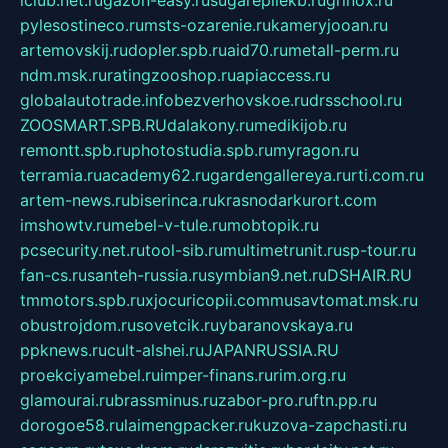
pylesostineco.ru
msts-ozarenie.ru
kameryjooan.ru
artemovskij.ru
dopler.spb.ru
aid70.ru
metall-perm.ru
ndm.msk.ru
ratingzooshop.ru
apiaccess.ru
globalautotrade.info
bezverhovskoe.ru
drsschool.ru
ZOOSMART.SPB.RU
dalakony.ru
medikijob.ru
remontt.spb.ru
photostudia.spb.ru
myragon.ru
terramia.ru
academy62.ru
gardengallereya.ru
rti.com.ru
artem-news.ru
biserinca.ru
krasnodarkurort.com
imshowtv.ru
mebel-v-tule.ru
mobtopik.ru
pcsecurity.net.ru
tool-sib.ru
multimetrunit.ru
sp-tour.ru
fan-cs.ru
santeh-russia.ru
symbian9.net.ru
DSHAIR.RU
tmmotors.spb.ru
xjocuricopii.com
musavtomat.msk.ru
obustrojdom.ru
sovetcik.ru
ybaranovskaya.ru
ppknews.ru
cult-alshei.ru
JAPANRUSSIA.RU
proekciyamebel.ru
imper-finans.ru
rim.org.ru
glamourai.ru
brassminus.ru
zabor-pro.ru
ftn.pp.ru
dorogoe58.ru
laimengpacker.ru
kuzova-zapchasti.ru