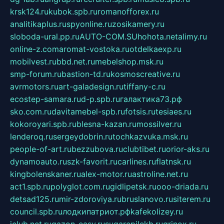
krsk124.ru
kubok.spb.ru
romanofforex.ru
analitikaplus.ru
spyonline.ru
zosikamery.ru
sloboda-ural.pp.ru
AUTO-COM.SU
hohota.net
alimy.ru
online-z.com
aromat-vostoka.ru
otdelkaexp.ru
mobilvest.ru
bbd.net.ru
mebelshop.msk.ru
smp-forum.ru
bastion-td.ru
kosmoscreative.ru
avrmotors.ru
art-galadesign.ru
tiffany-c.ru
ecostep-samara.ru
d-p.spb.ru
галактика73.рф
sko.com.ru
davitamebel-spb.ru
fotsis.ru
tesiaes.ru
kokoroyari.spb.ru
blesna-kazan.ru
mossilver.ru
lenderoq.ru
sergeydobrin.ru
tochkazvuka.msk.ru
people-of-art.ru
bezzubova.ru
clubtibet.ru
orior-aks.ru
dynamoauto.ru
szk-favorit.ru
carlines.ru
flatnsk.ru
kingbolenskaner.ru
alex-motor.ru
astroline.net.ru
act1.spb.ru
polyglot.com.ru
gidlipetsk.ru
ooo-driada.ru
detsad125.ru
mir-zdoroviya.ru
bruslanovo.ru
siterem.ru
council.spb.ru
лодкипатриот.рф
kafekolizey.ru
iclub.net.ru
gazon-easy.ru
sugarepilekb.ru
grinox.ru