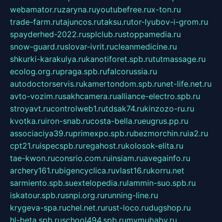
webamator.ru
zaryna.ru
youtubefree.ru
x-ton.ru
trade-farm.ru
tajuncos.ru
taksu.ru
tor-lyubov-i-grom.ru
spayderhed-2022.ru
splclub.ru
stoppamedia.ru
snow-guard.ru
slovar-ivrit.ru
cleanmedicine.ru
shkurki-karakulya.ru
kanotiforet.spb.ru
tutmassage.ru
ecolog.org.ru
praga.spb.ru
falcorussia.ru
autodoctorservis.ru
kamertondom.spb.ru
net-life.net.ru
avto-vozim.ru
sakhcamera.ru
alliance-electro.spb.ru
stroyavt.ru
controlweb1.ru
tdsak74.ru
kinzozo-ru.ru
kvotka.ru
iron-snab.ru
costa-bella.ru
eugrus.pp.ru
associaciya39.ru
primexpo.spb.ru
bezmorchin.ru
ia2.ru
cpt21.ru
ispecspb.ru
regahost.ru
kolosok-elita.ru
tae-kwon.ru
consrio.com.ru
insiam.ru
avegainfo.ru
archery161.ru
bigencyclica.ru
vlast16.ru
korru.net
sarmiento.spb.su
extelopedia.ru
lammin-suo.spb.ru
iskatour.spb.ru
snpi.org.ru
running-line.ru
krygeva-spa.ru
chel.net.ru
rust-loco.ru
dugshop.ru
hl-beta.spb.ru
school494.spb.ru
mymubaby.ru