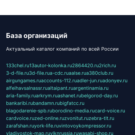
База организаций
Актуальный каталог компаний по всей России
133chel.ru
13autor-kolonka.ru
2864420.ru
2rich.ru
3-d-file.ru
3d-file.ru
a-cdc.ru
aalse.ru
a380club.ru
airgungames.ru
accounts-112.ru
adler-jun.ru
adonyev.ru
alfeihavsalnassr.ru
altaipant.ru
argentinamia.ru
aria-family.ru
arkrym.ru
ashanet.ru
belgorod-day.ru
bankaribi.ru
bandamn.ru
bigfatcc.ru
blagodarenie-spb.ru
borodino-media.ru
card-voice.ru
cardvoice.ru
zed-online.ru
zvonitut.ru
zebra-tlt.ru
zarafshan.ru
york-life.ru
vintovoykompressor.ru
vladivostok-map.ru
vlknrussia.ru
wasabi-shop.ru