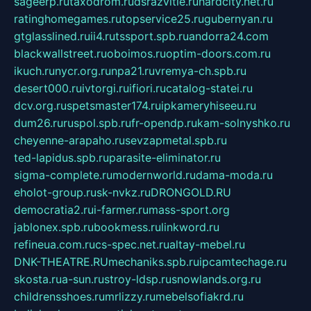
sageerp.ru
taxodrom.ru
dsrazvitie.ru
hardcity.net.ru
ratinghomegames.ru
topservice25.ru
gubernyan.ru
gtglasslined.ru
ii4.ru
tssport.spb.ru
andorra24.com
blackwallstreet.ru
oboimos.ru
optim-doors.com.ru
ikuch.ru
nycr.org.ru
npa21.ru
vremya-ch.spb.ru
desert000.ru
ivtorgi.ru
ifiori.ru
catalog-statei.ru
dcv.org.ru
spetsmaster174.ru
ipkameryhiseeu.ru
dum26.ru
ruspol.spb.ru
fr-opendp.ru
kam-solnyshko.ru
cheyenne-arapaho.ru
sevzapmetal.spb.ru
ted-lapidus.spb.ru
parasite-eliminator.ru
sigma-complete.ru
modernworld.ru
dama-moda.ru
eholot-group.ru
sk-nvkz.ru
DRONGOLD.RU
democratia2.ru
i-farmer.ru
mass-sport.org
jablonex.spb.ru
bookmess.ru
linkword.ru
refineua.com.ru
cs-spec.net.ru
altay-mebel.ru
DNK-THEATRE.RU
mechaniks.spb.ru
ipcamtechage.ru
skosta.ru
a-sun.ru
stroy-ldsp.ru
snowlands.org.ru
childrensshoes.ru
mrlizzy.ru
mebelsofiakrd.ru