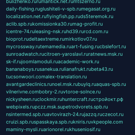
bulizhenko.ru
rumantick.net.ru
mtszerno.ru
daily-fishing.ru
glushiteli-v-spb.ru
megasat.org.ru
localization.net.ru
flyingfish.pp.ru
ds5teremok.ru
aclib.spb.ru
komissionka30.ru
mag-profit.ru
icentre-74.ru
leasing-nsk.ru
hd39.ru
rcd.com.ru
bioprot.ru
deltaextreme.ru
mirkotlov07.ru
mycrossway.ru
temamedia.ru
art-fusing.ru
cbslefort.ru
sunroadwatch.ru
citroen-yaroslavl.ru
ratnews.msk.ru
sk-if.ru
joomlamoduli.ru
academic-work.ru
bananaboys.ru
sanekua.ru
lianafrukt.ru
beta43.ru
tucsonwoori.com
alex-translation.ru
avantgardeclinics.ru
noel.msk.ru
buylq.ru
aquas-spb.ru
vilnerivne.com
bobry-2.ru
vtoroe-solnce.ru
nickysheen.ru
clockmir.ru
huntercraft.ru
стройокт.рф
webpixels.ru
pczz.msk.su
petrodvorets.spb.ru
nsintermed.spb.ru
avtovirazh-24.ru
jazzq.ru
czecot.ru
cruizi.spb.ru
spasskaya.spb.ru
kniris.ru
vkpeople.com
maminy-mysli.ru
arionorel.ru
khuseniosif.ru