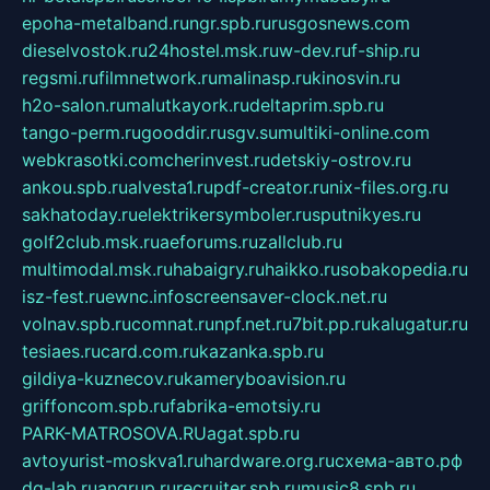
epoha-metalband.ru
ngr.spb.ru
rusgosnews.com
dieselvostok.ru
24hostel.msk.ru
w-dev.ru
f-ship.ru
regsmi.ru
filmnetwork.ru
malinasp.ru
kinosvin.ru
h2o-salon.ru
malutkayork.ru
deltaprim.spb.ru
tango-perm.ru
gooddir.ru
sgv.su
multiki-online.com
webkrasotki.com
cherinvest.ru
detskiy-ostrov.ru
ankou.spb.ru
alvesta1.ru
pdf-creator.ru
nix-files.org.ru
sakhatoday.ru
elektrikersymboler.ru
sputnikyes.ru
golf2club.msk.ru
aeforums.ru
zallclub.ru
multimodal.msk.ru
habaigry.ru
haikko.ru
sobakopedia.ru
isz-fest.ru
ewnc.info
screensaver-clock.net.ru
volnav.spb.ru
comnat.ru
npf.net.ru
7bit.pp.ru
kalugatur.ru
tesiaes.ru
card.com.ru
kazanka.spb.ru
gildiya-kuznecov.ru
kameryboavision.ru
griffoncom.spb.ru
fabrika-emotsiy.ru
PARK-MATROSOVA.RU
agat.spb.ru
avtoyurist-moskva1.ru
hardware.org.ru
схема-авто.рф
dg-lab.ru
angrup.ru
recruiter.spb.ru
music8.spb.ru