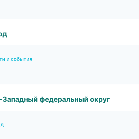
од
ти и события
о-Западный федеральный округ
од