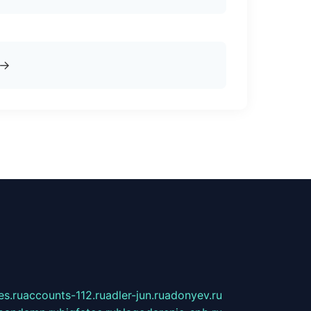
→
s.ru
accounts-112.ru
adler-jun.ru
adonyev.ru