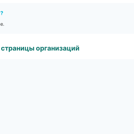
е?
е.
 страницы организаций