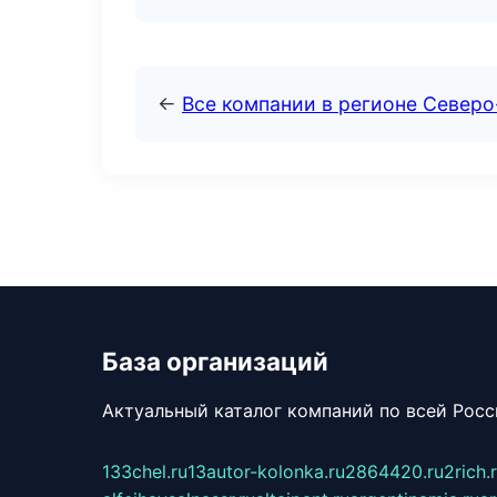
←
Все компании в регионе Север
База организаций
Актуальный каталог компаний по всей Рос
133chel.ru
13autor-kolonka.ru
2864420.ru
2rich.