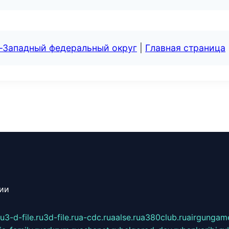
о-Западный федеральный округ
|
Главная страница
сии
ru
3-d-file.ru
3d-file.ru
a-cdc.ru
aalse.ru
a380club.ru
airgungame