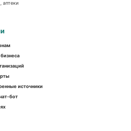
, аптеки
ми
онам
 бизнеса
ганизаций
арты
еренные источники
чат-бот
иях