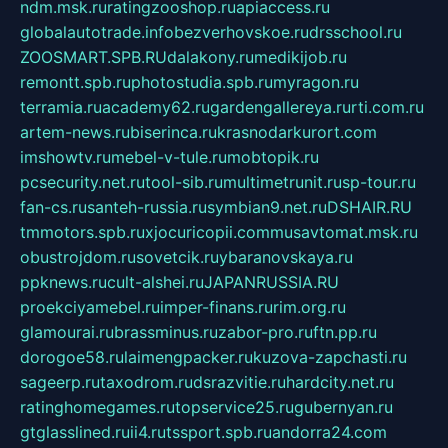
ndm.msk.ru
ratingzooshop.ru
apiaccess.ru
globalautotrade.info
bezverhovskoe.ru
drsschool.ru
ZOOSMART.SPB.RU
dalakony.ru
medikijob.ru
remontt.spb.ru
photostudia.spb.ru
myragon.ru
terramia.ru
academy62.ru
gardengallereya.ru
rti.com.ru
artem-news.ru
biserinca.ru
krasnodarkurort.com
imshowtv.ru
mebel-v-tule.ru
mobtopik.ru
pcsecurity.net.ru
tool-sib.ru
multimetrunit.ru
sp-tour.ru
fan-cs.ru
santeh-russia.ru
symbian9.net.ru
DSHAIR.RU
tmmotors.spb.ru
xjocuricopii.com
musavtomat.msk.ru
obustrojdom.ru
sovetcik.ru
ybaranovskaya.ru
ppknews.ru
cult-alshei.ru
JAPANRUSSIA.RU
proekciyamebel.ru
imper-finans.ru
rim.org.ru
glamourai.ru
brassminus.ru
zabor-pro.ru
ftn.pp.ru
dorogoe58.ru
laimengpacker.ru
kuzova-zapchasti.ru
sageerp.ru
taxodrom.ru
dsrazvitie.ru
hardcity.net.ru
ratinghomegames.ru
topservice25.ru
gubernyan.ru
gtglasslined.ru
ii4.ru
tssport.spb.ru
andorra24.com