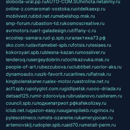
sloboda-ural.pp.ru
AUTO-COM.SU
hohota.net
alimy.ru
online-z.com
aromat-vostoka.ru
otdelkaexp.ru
mobilvest.ru
bbd.net.ru
mebelshop.msk.ru
smp-forum.ru
bastion-td.ru
kosmoscreative.ru
avrmotors.ru
art-galadesign.ru
tiffany-c.ru
ecostep-samara.ru
d-p.spb.ru
галактика73.рф
sko.com.ru
davitamebel-spb.ru
fotsis.ru
tesiaes.ru
kokoroyari.spb.ru
blesna-kazan.ru
mossilver.ru
lenderoq.ru
sergeydobrin.ru
tochkazvuka.msk.ru
people-of-art.ru
bezzubova.ru
clubtibet.ru
orior-aks.ru
dynamoauto.ru
szk-favorit.ru
carlines.ru
flatnsk.ru
kingbolenskaner.ru
alex-motor.ru
astroline.net.ru
act1.spb.ru
polyglot.com.ru
gidlipetsk.ru
ooo-driada.ru
detsad125.ru
mir-zdoroviya.ru
bruslanovo.ru
siterem.ru
council.spb.ru
лодкипатриот.рф
kafekolizey.ru
iclub.net.ru
gazon-easy.ru
sugarepilekb.ru
grinox.ru
pylesostineco.ru
msts-ozarenie.ru
kameryjooan.ru
artemovskij.ru
dopler.spb.ru
aid70.ru
metall-perm.ru