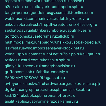
regsmi.ru
filmnetwork.ru
malinasp.ru
kinosvin.ru
h2o-salon.ru
malutkayork.ru
deltaprim.spb.ru
tango-perm.ru
gooddir.ru
sgv.su
multiki-online.com
webkrasotki.com
cherinvest.ru
detskiy-ostrov.ru
ankou.spb.ru
alvesta1.ru
pdf-creator.ru
nix-files.org.ru
sakhatoday.ru
elektrikersymboler.ru
sputnikyes.ru
golf2club.msk.ru
aeforums.ru
zallclub.ru
multimodal.msk.ru
habaigry.ru
haikko.ru
sobakopedia.ru
isz-fest.ru
ewnc.info
screensaver-clock.net.ru
volnav.spb.ru
comnat.ru
npf.net.ru
7bit.pp.ru
kalugatur.ru
tesiaes.ru
card.com.ru
kazanka.spb.ru
gildiya-kuznecov.ru
kameryboavision.ru
griffoncom.spb.ru
fabrika-emotsiy.ru
PARK-MATROSOVA.RU
agat.spb.ru
avtoyurist-moskva1.ru
hardware.org.ru
схема-авто.рф
dg-lab.ru
angrup.ru
recruiter.spb.ru
music8.spb.ru
krsk124.ru
kubok.spb.ru
romanofforex.ru
analitikaplus.ru
spyonline.ru
zosikamery.ru