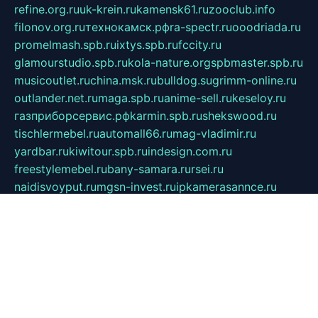
refine.org.ru
uk-krein.ru
kamensk61.ru
zooclub.info
filonov.org.ru
технокамск.рф
ra-spectr.ru
ooodriada.ru
promelmash.spb.ru
ixtys.spb.ru
fccity.ru
glamourstudio.spb.ru
kola-nature.org
spbmaster.spb.ru
musicoutlet.ru
china.msk.ru
bulldog.su
grimm-online.ru
outlander.net.ru
maga.spb.ru
anime-sell.ru
keseloy.ru
газприборсервис.рф
karmin.spb.ru
shekswood.ru
tischlermebel.ru
automall66.ru
mag-vladimir.ru
yardbar.ru
kiwitour.spb.ru
indesign.com.ru
freestylemebel.ru
bany-samara.ru
rsei.ru
naidisvoyput.ru
mgsn-invest.ru
ipkamerasannce.ru
alicante-house.ru
ibelka74.ru
cozyhouse.info
vlkargalev-studio.ru
700mb.ru
figura-ufa.ru
alina-live.ru
belarusiannews.ru
womenknow.ru
dos-vniimk.ru
sega.net.ru
dv.net.ru
phenomenonsofhistory.com
telesputnik.net.ru
wall.pp.ru
pylesosroidmi.ru
gtc-clan.ru
cligs.ru
bibikazap.ru
popova.org.ru
netwhistler.spb.ru
bellvil.ru
bonzon.ru
iss-vladik.ru