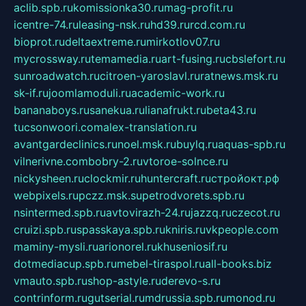
aclib.spb.ru
komissionka30.ru
mag-profit.ru
icentre-74.ru
leasing-nsk.ru
hd39.ru
rcd.com.ru
bioprot.ru
deltaextreme.ru
mirkotlov07.ru
mycrossway.ru
temamedia.ru
art-fusing.ru
cbslefort.ru
sunroadwatch.ru
citroen-yaroslavl.ru
ratnews.msk.ru
sk-if.ru
joomlamoduli.ru
academic-work.ru
bananaboys.ru
sanekua.ru
lianafrukt.ru
beta43.ru
tucsonwoori.com
alex-translation.ru
avantgardeclinics.ru
noel.msk.ru
buylq.ru
aquas-spb.ru
vilnerivne.com
bobry-2.ru
vtoroe-solnce.ru
nickysheen.ru
clockmir.ru
huntercraft.ru
стройокт.рф
webpixels.ru
pczz.msk.su
petrodvorets.spb.ru
nsintermed.spb.ru
avtovirazh-24.ru
jazzq.ru
czecot.ru
cruizi.spb.ru
spasskaya.spb.ru
kniris.ru
vkpeople.com
maminy-mysli.ru
arionorel.ru
khuseniosif.ru
dotmediacup.spb.ru
mebel-tiraspol.ru
all-books.biz
vmauto.spb.ru
shop-astyle.ru
derevo-s.ru
contrinform.ru
gutserial.ru
mdrussia.spb.ru
monod.ru