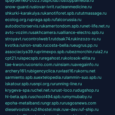
spayderhed-2022.ru
splclub.ru
stoppamedia.ru
snow-guard.ru
slovar-ivrit.ru
cleanmedicine.ru
shkurki-karakulya.ru
kanotiforet.spb.ru
tutmassage.ru
ecolog.org.ru
praga.spb.ru
falcorussia.ru
autodoctorservis.ru
kamertondom.spb.ru
net-life.net.ru
avto-vozim.ru
sakhcamera.ru
alliance-electro.spb.ru
stroyavt.ru
controlweb1.ru
tdsak74.ru
kinzozo-ru.ru
kvotka.ru
iron-snab.ru
costa-bella.ru
eugrus.pp.ru
associaciya39.ru
primexpo.spb.ru
bezmorchin.ru
ia2.ru
cpt21.ru
ispecspb.ru
regahost.ru
kolosok-elita.ru
tae-kwon.ru
consrio.com.ru
insiam.ru
avegainfo.ru
archery161.ru
bigencyclica.ru
vlast16.ru
korru.net
sarmiento.spb.su
extelopedia.ru
lammin-suo.spb.ru
iskatour.spb.ru
snpi.org.ru
running-line.ru
krygeva-spa.ru
chel.net.ru
rust-loco.ru
dugshop.ru
hl-beta.spb.ru
school494.spb.ru
mymubaby.ru
epoha-metalband.ru
ngr.spb.ru
rusgosnews.com
dieselvostok.ru
24hostel.msk.ru
w-dev.ru
f-ship.ru