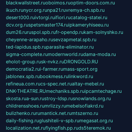
blackwallstreet.ru
oboimos.ru
optim-doors.com.ru
ikuch.ru
nycr.org.ru
npa21.ru
vremya-ch.spb.ru
desert000.ru
ivtorgi.ru
ifiori.ru
catalog-statei.ru
dcv.org.ru
spetsmaster174.ru
ipkameryhiseeu.ru
dum26.ru
ruspol.spb.ru
fr-opendp.ru
kam-solnyshko.ru
cheyenne-arapaho.ru
sevzapmetal.spb.ru
ted-lapidus.spb.ru
parasite-eliminator.ru
sigma-complete.ru
modernworld.ru
dama-moda.ru
eholot-group.ru
sk-nvkz.ru
DRONGOLD.RU
democratia2.ru
i-farmer.ru
mass-sport.org
jablonex.spb.ru
bookmess.ru
linkword.ru
refineua.com.ru
cs-spec.net.ru
altay-mebel.ru
DNK-THEATRE.RU
mechaniks.spb.ru
ipcamtechage.ru
skosta.ru
a-sun.ru
stroy-ldsp.ru
snowlands.org.ru
childrensshoes.ru
mrlizzy.ru
mebelsofiakrd.ru
bulizhenko.ru
rumantick.net.ru
mtszerno.ru
daily-fishing.ru
glushiteli-v-spb.ru
megasat.org.ru
localization.net.ru
flyingfish.pp.ru
ds5teremok.ru