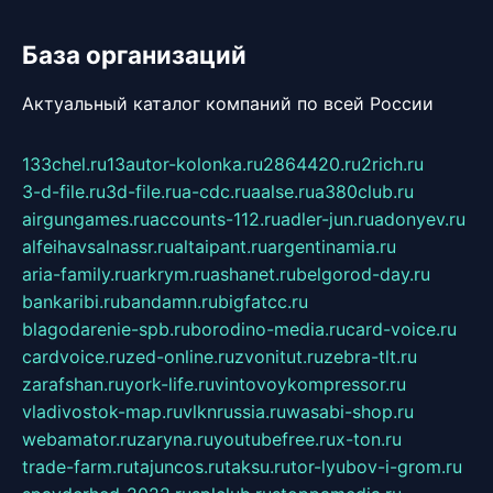
База организаций
Актуальный каталог компаний по всей России
133chel.ru
13autor-kolonka.ru
2864420.ru
2rich.ru
3-d-file.ru
3d-file.ru
a-cdc.ru
aalse.ru
a380club.ru
airgungames.ru
accounts-112.ru
adler-jun.ru
adonyev.ru
alfeihavsalnassr.ru
altaipant.ru
argentinamia.ru
aria-family.ru
arkrym.ru
ashanet.ru
belgorod-day.ru
bankaribi.ru
bandamn.ru
bigfatcc.ru
blagodarenie-spb.ru
borodino-media.ru
card-voice.ru
cardvoice.ru
zed-online.ru
zvonitut.ru
zebra-tlt.ru
zarafshan.ru
york-life.ru
vintovoykompressor.ru
vladivostok-map.ru
vlknrussia.ru
wasabi-shop.ru
webamator.ru
zaryna.ru
youtubefree.ru
x-ton.ru
trade-farm.ru
tajuncos.ru
taksu.ru
tor-lyubov-i-grom.ru