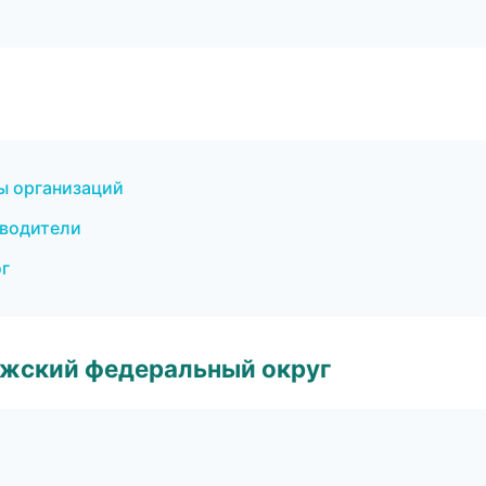
цы организаций
еводители
ог
лжский федеральный округ