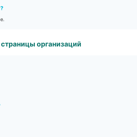
е?
е.
 страницы организаций
д