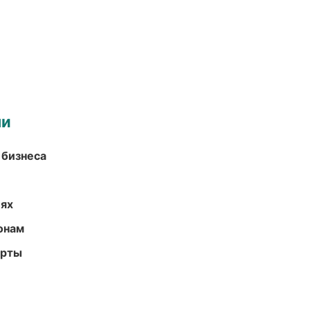
ми
 бизнеса
иях
онам
арты