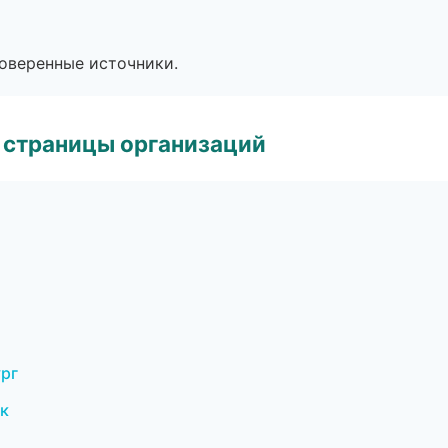
роверенные источники.
 страницы организаций
ург
к