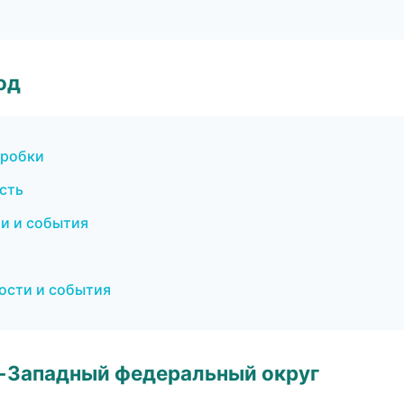
од
пробки
сть
ти и события
вости и события
о-Западный федеральный округ