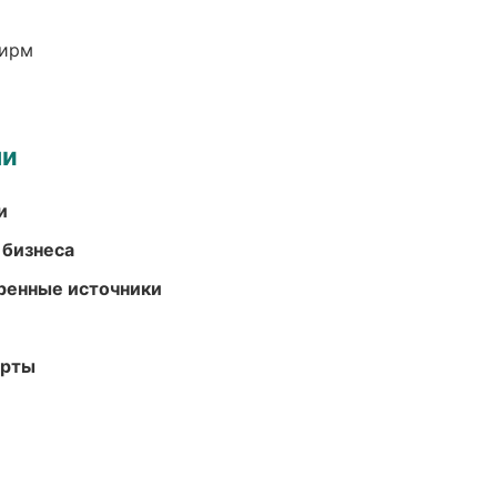
фирм
ми
и
 бизнеса
еренные источники
арты