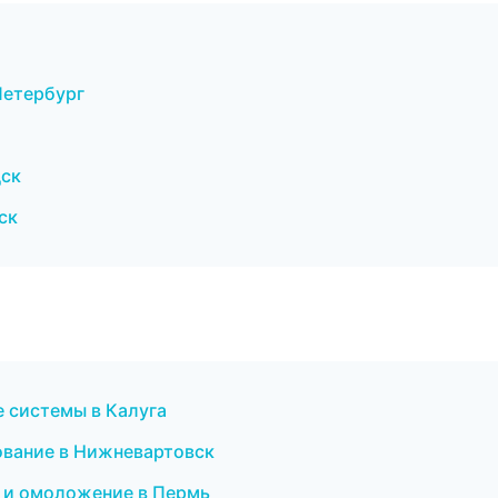
Петербург
дск
ск
 системы в Калуга
ование в Нижневартовск
я и омоложение в Пермь