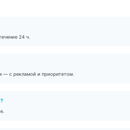
течение 24 ч.
м — с рекламой и приоритетом.
е?
е.