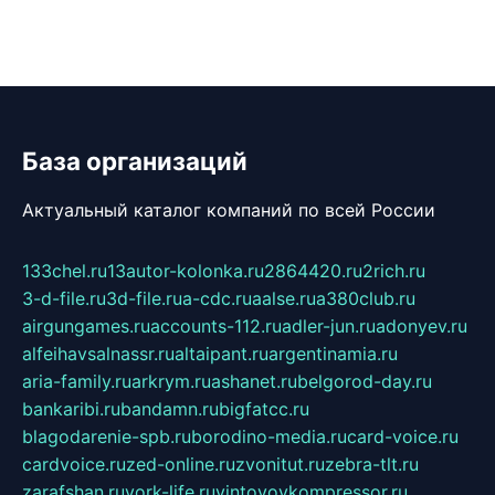
База организаций
Актуальный каталог компаний по всей России
133chel.ru
13autor-kolonka.ru
2864420.ru
2rich.ru
3-d-file.ru
3d-file.ru
a-cdc.ru
aalse.ru
a380club.ru
airgungames.ru
accounts-112.ru
adler-jun.ru
adonyev.ru
alfeihavsalnassr.ru
altaipant.ru
argentinamia.ru
aria-family.ru
arkrym.ru
ashanet.ru
belgorod-day.ru
bankaribi.ru
bandamn.ru
bigfatcc.ru
blagodarenie-spb.ru
borodino-media.ru
card-voice.ru
cardvoice.ru
zed-online.ru
zvonitut.ru
zebra-tlt.ru
zarafshan.ru
york-life.ru
vintovoykompressor.ru