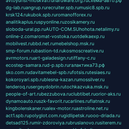
avtoyurist-moskva1.ru
hardware.org.ru
схема-авто.рф
dg-lab.ru
angrup.ru
recruiter.spb.ru
music8.spb.ru
krsk124.ru
kubok.spb.ru
romanofforex.ru
analitikaplus.ru
spyonline.ru
zosikamery.ru
sloboda-ural.pp.ru
AUTO-COM.SU
hohota.net
alimy.ru
online-z.com
aromat-vostoka.ru
otdelkaexp.ru
mobilvest.ru
bbd.net.ru
mebelshop.msk.ru
smp-forum.ru
bastion-td.ru
kosmoscreative.ru
avrmotors.ru
art-galadesign.ru
tiffany-c.ru
ecostep-samara.ru
d-p.spb.ru
галактика73.рф
sko.com.ru
davitamebel-spb.ru
fotsis.ru
tesiaes.ru
kokoroyari.spb.ru
blesna-kazan.ru
mossilver.ru
lenderoq.ru
sergeydobrin.ru
tochkazvuka.msk.ru
people-of-art.ru
bezzubova.ru
clubtibet.ru
orior-aks.ru
dynamoauto.ru
szk-favorit.ru
carlines.ru
flatnsk.ru
kingbolenskaner.ru
alex-motor.ru
astroline.net.ru
act1.spb.ru
polyglot.com.ru
gidlipetsk.ru
ooo-driada.ru
detsad125.ru
mir-zdoroviya.ru
bruslanovo.ru
siterem.ru