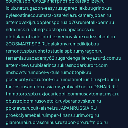
council.spb.ru
лодкипатриот.рф
kafekolizey.ru
iclub.net.ru
gazon-easy.ru
sugarepilekb.ru
grinox.ru
pylesostineco.ru
msts-ozarenie.ru
kameryjooan.ru
artemovskij.ru
dopler.spb.ru
aid70.ru
metall-perm.ru
ndm.msk.ru
ratingzooshop.ru
apiaccess.ru
globalautotrade.info
bezverhovskoe.ru
drsschool.ru
ZOOSMART.SPB.RU
dalakony.ru
medikijob.ru
remontt.spb.ru
photostudia.spb.ru
myragon.ru
terramia.ru
academy62.ru
gardengallereya.ru
rti.com.ru
artem-news.ru
biserinca.ru
krasnodarkurort.com
imshowtv.ru
mebel-v-tule.ru
mobtopik.ru
pcsecurity.net.ru
tool-sib.ru
multimetrunit.ru
sp-tour.ru
fan-cs.ru
santeh-russia.ru
symbian9.net.ru
DSHAIR.RU
tmmotors.spb.ru
xjocuricopii.com
musavtomat.msk.ru
obustrojdom.ru
sovetcik.ru
ybaranovskaya.ru
ppknews.ru
cult-alshei.ru
JAPANRUSSIA.RU
proekciyamebel.ru
imper-finans.ru
rim.org.ru
glamourai.ru
brassminus.ru
zabor-pro.ru
ftn.pp.ru