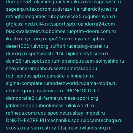
dorogoe58.ru
laimengpacker.ru
kuzova-zapchasti.ru
sageerp.ru
taxodrom.ru
dsrazvitie.ru
hardcity.net.ru
ratinghomegames.ru
topservice25.ru
gubernyan.ru
gtglasslined.ru
ii4.ru
tssport.spb.ru
andorra24.com
blackwallstreet.ru
oboimos.ru
optim-doors.com.ru
ikuch.ru
nycr.org.ru
npa21.ru
vremya-ch.spb.ru
desert000.ru
ivtorgi.ru
ifiori.ru
catalog-statei.ru
dcv.org.ru
spetsmaster174.ru
ipkameryhiseeu.ru
dum26.ru
ruspol.spb.ru
fr-opendp.ru
kam-solnyshko.ru
cheyenne-arapaho.ru
sevzapmetal.spb.ru
ted-lapidus.spb.ru
parasite-eliminator.ru
sigma-complete.ru
modernworld.ru
dama-moda.ru
eholot-group.ru
sk-nvkz.ru
DRONGOLD.RU
democratia2.ru
i-farmer.ru
mass-sport.org
jablonex.spb.ru
bookmess.ru
linkword.ru
refineua.com.ru
cs-spec.net.ru
altay-mebel.ru
DNK-THEATRE.RU
mechaniks.spb.ru
ipcamtechage.ru
skosta.ru
a-sun.ru
stroy-ldsp.ru
snowlands.org.ru