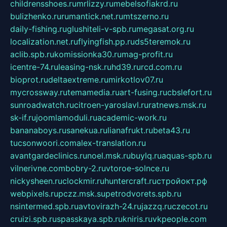
childrensshoes.ru
mrlizzy.ru
mebelsofiakrd.ru
bulizhenko.ru
rumantick.net.ru
mtszerno.ru
daily-fishing.ru
glushiteli-v-spb.ru
megasat.org.ru
localization.net.ru
flyingfish.pp.ru
ds5teremok.ru
aclib.spb.ru
komissionka30.ru
mag-profit.ru
icentre-74.ru
leasing-nsk.ru
hd39.ru
rcd.com.ru
bioprot.ru
deltaextreme.ru
mirkotlov07.ru
mycrossway.ru
temamedia.ru
art-fusing.ru
cbslefort.ru
sunroadwatch.ru
citroen-yaroslavl.ru
ratnews.msk.ru
sk-if.ru
joomlamoduli.ru
academic-work.ru
bananaboys.ru
sanekua.ru
lianafrukt.ru
beta43.ru
tucsonwoori.com
alex-translation.ru
avantgardeclinics.ru
noel.msk.ru
buylq.ru
aquas-spb.ru
vilnerivne.com
bobry-2.ru
vtoroe-solnce.ru
nickysheen.ru
clockmir.ru
huntercraft.ru
стройокт.рф
webpixels.ru
pczz.msk.su
petrodvorets.spb.ru
nsintermed.spb.ru
avtovirazh-24.ru
jazzq.ru
czecot.ru
cruizi.spb.ru
spasskaya.spb.ru
kniris.ru
vkpeople.com