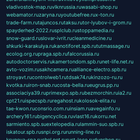
vladivostok-map.ru
vlknrussia.ru
wasabi-shop.ru
webamator.ru
zaryna.ru
youtubefree.ru
x-ton.ru
trade-farm.ru
tajuncos.ru
taksu.ru
tor-lyubov-i-grom.ru
spayderhed-2022.ru
splclub.ru
stoppamedia.ru
snow-guard.ru
slovar-ivrit.ru
cleanmedicine.ru
shkurki-karakulya.ru
kanotiforet.spb.ru
tutmassage.ru
ecolog.org.ru
praga.spb.ru
falcorussia.ru
autodoctorservis.ru
kamertondom.spb.ru
net-life.net.ru
avto-vozim.ru
sakhcamera.ru
alliance-electro.spb.ru
stroyavt.ru
controlweb1.ru
tdsak74.ru
kinzozo-ru.ru
kvotka.ru
iron-snab.ru
costa-bella.ru
eugrus.pp.ru
associaciya39.ru
primexpo.spb.ru
bezmorchin.ru
ia2.ru
cpt21.ru
ispecspb.ru
regahost.ru
kolosok-elita.ru
tae-kwon.ru
consrio.com.ru
insiam.ru
avegainfo.ru
archery161.ru
bigencyclica.ru
vlast16.ru
korru.net
sarmiento.spb.su
extelopedia.ru
lammin-suo.spb.ru
iskatour.spb.ru
snpi.org.ru
running-line.ru
krygeva-spa.ru
chel.net.ru
rust-loco.ru
dugshop.ru