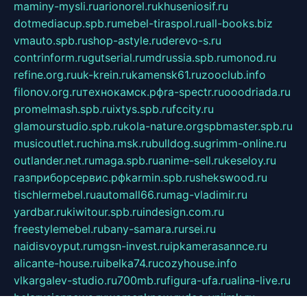
maminy-mysli.ru
arionorel.ru
khuseniosif.ru
dotmediacup.spb.ru
mebel-tiraspol.ru
all-books.biz
vmauto.spb.ru
shop-astyle.ru
derevo-s.ru
contrinform.ru
gutserial.ru
mdrussia.spb.ru
monod.ru
refine.org.ru
uk-krein.ru
kamensk61.ru
zooclub.info
filonov.org.ru
технокамск.рф
ra-spectr.ru
ooodriada.ru
promelmash.spb.ru
ixtys.spb.ru
fccity.ru
glamourstudio.spb.ru
kola-nature.org
spbmaster.spb.ru
musicoutlet.ru
china.msk.ru
bulldog.su
grimm-online.ru
outlander.net.ru
maga.spb.ru
anime-sell.ru
keseloy.ru
газприборсервис.рф
karmin.spb.ru
shekswood.ru
tischlermebel.ru
automall66.ru
mag-vladimir.ru
yardbar.ru
kiwitour.spb.ru
indesign.com.ru
freestylemebel.ru
bany-samara.ru
rsei.ru
naidisvoyput.ru
mgsn-invest.ru
ipkamerasannce.ru
alicante-house.ru
ibelka74.ru
cozyhouse.info
vlkargalev-studio.ru
700mb.ru
figura-ufa.ru
alina-live.ru
belarusiannews.ru
womenknow.ru
dos-vniimk.ru