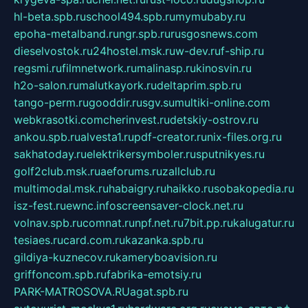
hl-beta.spb.ru
school494.spb.ru
mymubaby.ru
epoha-metalband.ru
ngr.spb.ru
rusgosnews.com
dieselvostok.ru
24hostel.msk.ru
w-dev.ru
f-ship.ru
regsmi.ru
filmnetwork.ru
malinasp.ru
kinosvin.ru
h2o-salon.ru
malutkayork.ru
deltaprim.spb.ru
tango-perm.ru
gooddir.ru
sgv.su
multiki-online.com
webkrasotki.com
cherinvest.ru
detskiy-ostrov.ru
ankou.spb.ru
alvesta1.ru
pdf-creator.ru
nix-files.org.ru
sakhatoday.ru
elektrikersymboler.ru
sputnikyes.ru
golf2club.msk.ru
aeforums.ru
zallclub.ru
multimodal.msk.ru
habaigry.ru
haikko.ru
sobakopedia.ru
isz-fest.ru
ewnc.info
screensaver-clock.net.ru
volnav.spb.ru
comnat.ru
npf.net.ru
7bit.pp.ru
kalugatur.ru
tesiaes.ru
card.com.ru
kazanka.spb.ru
gildiya-kuznecov.ru
kameryboavision.ru
griffoncom.spb.ru
fabrika-emotsiy.ru
PARK-MATROSOVA.RU
agat.spb.ru