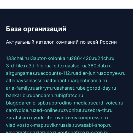
База организаций
Актуальный каталог компаний по всей России
133chel.ru
13autor-kolonka.ru
2864420.ru
2rich.ru
3-d-file.ru
3d-file.ru
a-cdc.ru
aalse.ru
a380club.ru
airgungames.ru
accounts-112.ru
adler-jun.ru
adonyev.ru
alfeihavsalnassr.ru
altaipant.ru
argentinamia.ru
aria-family.ru
arkrym.ru
ashanet.ru
belgorod-day.ru
bankaribi.ru
bandamn.ru
bigfatcc.ru
blagodarenie-spb.ru
borodino-media.ru
card-voice.ru
cardvoice.ru
zed-online.ru
zvonitut.ru
zebra-tlt.ru
zarafshan.ru
york-life.ru
vintovoykompressor.ru
vladivostok-map.ru
vlknrussia.ru
wasabi-shop.ru
webamator.ru
zaryna.ru
youtubefree.ru
x-ton.ru