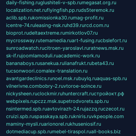
daily-fishing.ru
glushiteli-v-spb.ru
megasat.org.ru
localization.net.ru
flyingfish.pp.ru
ds5teremok.ru
aclib.spb.ru
komissionka30.ru
mag-profit.ru
icentre-74.ru
leasing-nsk.ru
hd39.ru
rcd.com.ru
bioprot.ru
deltaextreme.ru
mirkotlov07.ru
mycrossway.ru
temamedia.ru
art-fusing.ru
cbslefort.ru
sunroadwatch.ru
citroen-yaroslavl.ru
ratnews.msk.ru
sk-if.ru
joomlamoduli.ru
academic-work.ru
bananaboys.ru
sanekua.ru
lianafrukt.ru
beta43.ru
tucsonwoori.com
alex-translation.ru
avantgardeclinics.ru
noel.msk.ru
buylq.ru
aquas-spb.ru
vilnerivne.com
bobry-2.ru
vtoroe-solnce.ru
nickysheen.ru
clockmir.ru
huntercraft.ru
стройокт.рф
webpixels.ru
pczz.msk.su
petrodvorets.spb.ru
nsintermed.spb.ru
avtovirazh-24.ru
jazzq.ru
czecot.ru
cruizi.spb.ru
spasskaya.spb.ru
kniris.ru
vkpeople.com
maminy-mysli.ru
arionorel.ru
khuseniosif.ru
dotmediacup.spb.ru
mebel-tiraspol.ru
all-books.biz