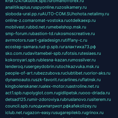
krsk124.ru
kubok.spb.ru
romanofforex.ru
analitikaplus.ru
spyonline.ru
zosikamery.ru
sloboda-ural.pp.ru
AUTO-COM.SU
hohota.net
alimy.ru
online-z.com
aromat-vostoka.ru
otdelkaexp.ru
mobilvest.ru
bbd.net.ru
mebelshop.msk.ru
smp-forum.ru
bastion-td.ru
kosmoscreative.ru
avrmotors.ru
art-galadesign.ru
tiffany-c.ru
ecostep-samara.ru
d-p.spb.ru
галактика73.рф
sko.com.ru
davitamebel-spb.ru
fotsis.ru
tesiaes.ru
kokoroyari.spb.ru
blesna-kazan.ru
mossilver.ru
lenderoq.ru
sergeydobrin.ru
tochkazvuka.msk.ru
people-of-art.ru
bezzubova.ru
clubtibet.ru
orior-aks.ru
dynamoauto.ru
szk-favorit.ru
carlines.ru
flatnsk.ru
kingbolenskaner.ru
alex-motor.ru
astroline.net.ru
act1.spb.ru
polyglot.com.ru
gidlipetsk.ru
ooo-driada.ru
detsad125.ru
mir-zdoroviya.ru
bruslanovo.ru
siterem.ru
council.spb.ru
лодкипатриот.рф
kafekolizey.ru
iclub.net.ru
gazon-easy.ru
sugarepilekb.ru
grinox.ru