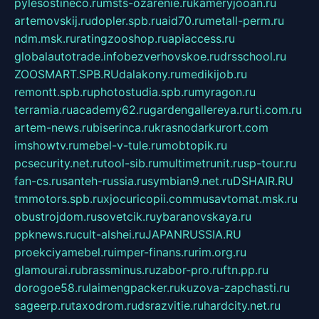
pylesostineco.ru
msts-ozarenie.ru
kameryjooan.ru
artemovskij.ru
dopler.spb.ru
aid70.ru
metall-perm.ru
ndm.msk.ru
ratingzooshop.ru
apiaccess.ru
globalautotrade.info
bezverhovskoe.ru
drsschool.ru
ZOOSMART.SPB.RU
dalakony.ru
medikijob.ru
remontt.spb.ru
photostudia.spb.ru
myragon.ru
terramia.ru
academy62.ru
gardengallereya.ru
rti.com.ru
artem-news.ru
biserinca.ru
krasnodarkurort.com
imshowtv.ru
mebel-v-tule.ru
mobtopik.ru
pcsecurity.net.ru
tool-sib.ru
multimetrunit.ru
sp-tour.ru
fan-cs.ru
santeh-russia.ru
symbian9.net.ru
DSHAIR.RU
tmmotors.spb.ru
xjocuricopii.com
musavtomat.msk.ru
obustrojdom.ru
sovetcik.ru
ybaranovskaya.ru
ppknews.ru
cult-alshei.ru
JAPANRUSSIA.RU
proekciyamebel.ru
imper-finans.ru
rim.org.ru
glamourai.ru
brassminus.ru
zabor-pro.ru
ftn.pp.ru
dorogoe58.ru
laimengpacker.ru
kuzova-zapchasti.ru
sageerp.ru
taxodrom.ru
dsrazvitie.ru
hardcity.net.ru