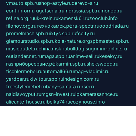
vmauto.spb.ru
shop-astyle.ru
derevo-s.ru
contrinform.ru
gutserial.ru
mdrussia.spb.ru
monod.ru
refine.org.ru
uk-krein.ru
kamensk61.ru
zooclub.info
filonov.org.ru
технокамск.рф
ra-spectr.ru
ooodriada.ru
promelmash.spb.ru
ixtys.spb.ru
fccity.ru
glamourstudio.spb.ru
kola-nature.org
spbmaster.spb.ru
musicoutlet.ru
china.msk.ru
bulldog.su
grimm-online.ru
outlander.net.ru
maga.spb.ru
anime-sell.ru
keseloy.ru
газприборсервис.рф
karmin.spb.ru
shekswood.ru
tischlermebel.ru
automall66.ru
mag-vladimir.ru
yardbar.ru
kiwitour.spb.ru
indesign.com.ru
freestylemebel.ru
bany-samara.ru
rsei.ru
naidisvoyput.ru
mgsn-invest.ru
ipkamerasannce.ru
alicante-house.ru
ibelka74.ru
cozyhouse.info
vlkargalev-studio.ru
700mb.ru
figura-ufa.ru
alina-live.ru
belarusiannews.ru
womenknow.ru
dos-vniimk.ru
sega.net.ru
dv.net.ru
phenomenonsofhistory.com
telesputnik.net.ru
wall.pp.ru
pylesosroidmi.ru