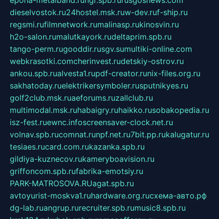
dieselvostok.ru
24hostel.msk.ru
w-dev.ru
f-ship.ru
regsmi.ru
filmnetwork.ru
malinasp.ru
kinosvin.ru
h2o-salon.ru
malutkayork.ru
deltaprim.spb.ru
tango-perm.ru
gooddir.ru
sgv.su
multiki-online.com
webkrasotki.com
cherinvest.ru
detskiy-ostrov.ru
ankou.spb.ru
alvesta1.ru
pdf-creator.ru
nix-files.org.ru
sakhatoday.ru
elektrikersymboler.ru
sputnikyes.ru
golf2club.msk.ru
aeforums.ru
zallclub.ru
multimodal.msk.ru
habaigry.ru
haikko.ru
sobakopedia.ru
isz-fest.ru
ewnc.info
screensaver-clock.net.ru
volnav.spb.ru
comnat.ru
npf.net.ru
7bit.pp.ru
kalugatur.ru
tesiaes.ru
card.com.ru
kazanka.spb.ru
gildiya-kuznecov.ru
kameryboavision.ru
griffoncom.spb.ru
fabrika-emotsiy.ru
PARK-MATROSOVA.RU
agat.spb.ru
avtoyurist-moskva1.ru
hardware.org.ru
схема-авто.рф
dg-lab.ru
angrup.ru
recruiter.spb.ru
music8.spb.ru