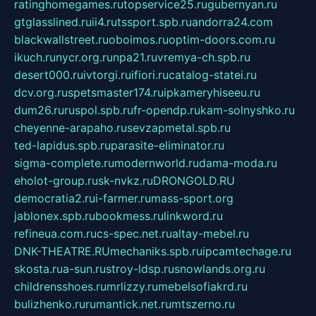
ratinghomegames.ru
topservice25.ru
gubernyan.ru
gtglasslined.ru
ii4.ru
tssport.spb.ru
andorra24.com
blackwallstreet.ru
oboimos.ru
optim-doors.com.ru
ikuch.ru
nycr.org.ru
npa21.ru
vremya-ch.spb.ru
desert000.ru
ivtorgi.ru
ifiori.ru
catalog-statei.ru
dcv.org.ru
spetsmaster174.ru
ipkameryhiseeu.ru
dum26.ru
ruspol.spb.ru
fr-opendp.ru
kam-solnyshko.ru
cheyenne-arapaho.ru
sevzapmetal.spb.ru
ted-lapidus.spb.ru
parasite-eliminator.ru
sigma-complete.ru
modernworld.ru
dama-moda.ru
eholot-group.ru
sk-nvkz.ru
DRONGOLD.RU
democratia2.ru
i-farmer.ru
mass-sport.org
jablonex.spb.ru
bookmess.ru
linkword.ru
refineua.com.ru
cs-spec.net.ru
altay-mebel.ru
DNK-THEATRE.RU
mechaniks.spb.ru
ipcamtechage.ru
skosta.ru
a-sun.ru
stroy-ldsp.ru
snowlands.org.ru
childrensshoes.ru
mrlizzy.ru
mebelsofiakrd.ru
bulizhenko.ru
rumantick.net.ru
mtszerno.ru