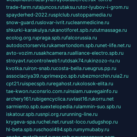
trade-farm.ru
tajuncos.ru
taksu.ru
tor-lyubov-i-grom.ru
spayderhed-2022.ru
splclub.ru
stoppamedia.ru
snow-guard.ru
slovar-ivrit.ru
cleanmedicine.ru
shkurki-karakulya.ru
kanotiforet.spb.ru
tutmassage.ru
ecolog.org.ru
praga.spb.ru
falcorussia.ru
autodoctorservis.ru
kamertondom.spb.ru
net-life.net.ru
avto-vozim.ru
sakhcamera.ru
alliance-electro.spb.ru
stroyavt.ru
controlweb1.ru
tdsak74.ru
kinzozo-ru.ru
kvotka.ru
iron-snab.ru
costa-bella.ru
eugrus.pp.ru
associaciya39.ru
primexpo.spb.ru
bezmorchin.ru
ia2.ru
cpt21.ru
ispecspb.ru
regahost.ru
kolosok-elita.ru
tae-kwon.ru
consrio.com.ru
insiam.ru
avegainfo.ru
archery161.ru
bigencyclica.ru
vlast16.ru
korru.net
sarmiento.spb.su
extelopedia.ru
lammin-suo.spb.ru
iskatour.spb.ru
snpi.org.ru
running-line.ru
krygeva-spa.ru
chel.net.ru
rust-loco.ru
dugshop.ru
hl-beta.spb.ru
school494.spb.ru
mymubaby.ru
epoha-metalband.ru
ngr.spb.ru
rusgosnews.com