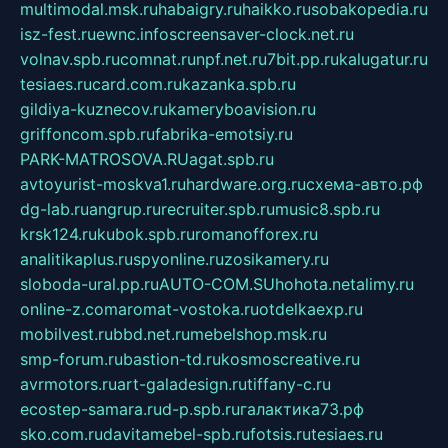
multimodal.msk.ru
habaigry.ru
haikko.ru
sobakopedia.ru
isz-fest.ru
ewnc.info
screensaver-clock.net.ru
volnav.spb.ru
comnat.ru
npf.net.ru
7bit.pp.ru
kalugatur.ru
tesiaes.ru
card.com.ru
kazanka.spb.ru
gildiya-kuznecov.ru
kameryboavision.ru
griffoncom.spb.ru
fabrika-emotsiy.ru
PARK-MATROSOVA.RU
agat.spb.ru
avtoyurist-moskva1.ru
hardware.org.ru
схема-авто.рф
dg-lab.ru
angrup.ru
recruiter.spb.ru
music8.spb.ru
krsk124.ru
kubok.spb.ru
romanofforex.ru
analitikaplus.ru
spyonline.ru
zosikamery.ru
sloboda-ural.pp.ru
AUTO-COM.SU
hohota.net
alimy.ru
online-z.com
aromat-vostoka.ru
otdelkaexp.ru
mobilvest.ru
bbd.net.ru
mebelshop.msk.ru
smp-forum.ru
bastion-td.ru
kosmoscreative.ru
avrmotors.ru
art-galadesign.ru
tiffany-c.ru
ecostep-samara.ru
d-p.spb.ru
галактика73.рф
sko.com.ru
davitamebel-spb.ru
fotsis.ru
tesiaes.ru