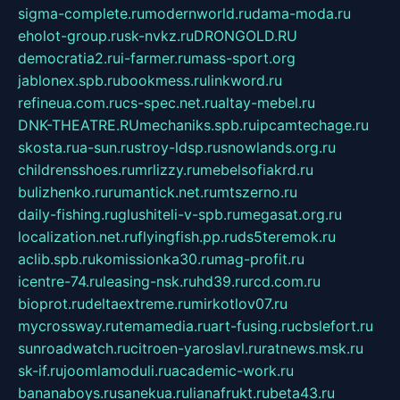
sigma-complete.ru
modernworld.ru
dama-moda.ru
eholot-group.ru
sk-nvkz.ru
DRONGOLD.RU
democratia2.ru
i-farmer.ru
mass-sport.org
jablonex.spb.ru
bookmess.ru
linkword.ru
refineua.com.ru
cs-spec.net.ru
altay-mebel.ru
DNK-THEATRE.RU
mechaniks.spb.ru
ipcamtechage.ru
skosta.ru
a-sun.ru
stroy-ldsp.ru
snowlands.org.ru
childrensshoes.ru
mrlizzy.ru
mebelsofiakrd.ru
bulizhenko.ru
rumantick.net.ru
mtszerno.ru
daily-fishing.ru
glushiteli-v-spb.ru
megasat.org.ru
localization.net.ru
flyingfish.pp.ru
ds5teremok.ru
aclib.spb.ru
komissionka30.ru
mag-profit.ru
icentre-74.ru
leasing-nsk.ru
hd39.ru
rcd.com.ru
bioprot.ru
deltaextreme.ru
mirkotlov07.ru
mycrossway.ru
temamedia.ru
art-fusing.ru
cbslefort.ru
sunroadwatch.ru
citroen-yaroslavl.ru
ratnews.msk.ru
sk-if.ru
joomlamoduli.ru
academic-work.ru
bananaboys.ru
sanekua.ru
lianafrukt.ru
beta43.ru