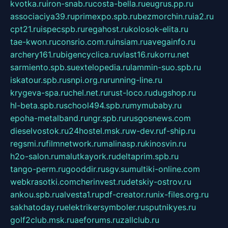
kvotka.ru
iron-snab.ru
costa-bella.ru
eugrus.pp.ru
associaciya39.ru
primexpo.spb.ru
bezmorchin.ru
ia2.ru
cpt21.ru
ispecspb.ru
regahost.ru
kolosok-elita.ru
tae-kwon.ru
consrio.com.ru
insiam.ru
avegainfo.ru
archery161.ru
bigencyclica.ru
vlast16.ru
korru.net
sarmiento.spb.su
extelopedia.ru
lammin-suo.spb.ru
iskatour.spb.ru
snpi.org.ru
running-line.ru
krygeva-spa.ru
chel.net.ru
rust-loco.ru
dugshop.ru
hl-beta.spb.ru
school494.spb.ru
mymubaby.ru
epoha-metalband.ru
ngr.spb.ru
rusgosnews.com
dieselvostok.ru
24hostel.msk.ru
w-dev.ru
f-ship.ru
regsmi.ru
filmnetwork.ru
malinasp.ru
kinosvin.ru
h2o-salon.ru
malutkayork.ru
deltaprim.spb.ru
tango-perm.ru
gooddir.ru
sgv.su
multiki-online.com
webkrasotki.com
cherinvest.ru
detskiy-ostrov.ru
ankou.spb.ru
alvesta1.ru
pdf-creator.ru
nix-files.org.ru
sakhatoday.ru
elektrikersymboler.ru
sputnikyes.ru
golf2club.msk.ru
aeforums.ru
zallclub.ru