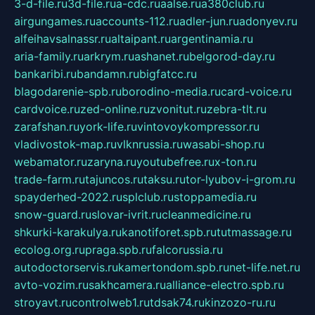
3-d-file.ru
3d-file.ru
a-cdc.ru
aalse.ru
a380club.ru
airgungames.ru
accounts-112.ru
adler-jun.ru
adonyev.ru
alfeihavsalnassr.ru
altaipant.ru
argentinamia.ru
aria-family.ru
arkrym.ru
ashanet.ru
belgorod-day.ru
bankaribi.ru
bandamn.ru
bigfatcc.ru
blagodarenie-spb.ru
borodino-media.ru
card-voice.ru
cardvoice.ru
zed-online.ru
zvonitut.ru
zebra-tlt.ru
zarafshan.ru
york-life.ru
vintovoykompressor.ru
vladivostok-map.ru
vlknrussia.ru
wasabi-shop.ru
webamator.ru
zaryna.ru
youtubefree.ru
x-ton.ru
trade-farm.ru
tajuncos.ru
taksu.ru
tor-lyubov-i-grom.ru
spayderhed-2022.ru
splclub.ru
stoppamedia.ru
snow-guard.ru
slovar-ivrit.ru
cleanmedicine.ru
shkurki-karakulya.ru
kanotiforet.spb.ru
tutmassage.ru
ecolog.org.ru
praga.spb.ru
falcorussia.ru
autodoctorservis.ru
kamertondom.spb.ru
net-life.net.ru
avto-vozim.ru
sakhcamera.ru
alliance-electro.spb.ru
stroyavt.ru
controlweb1.ru
tdsak74.ru
kinzozo-ru.ru