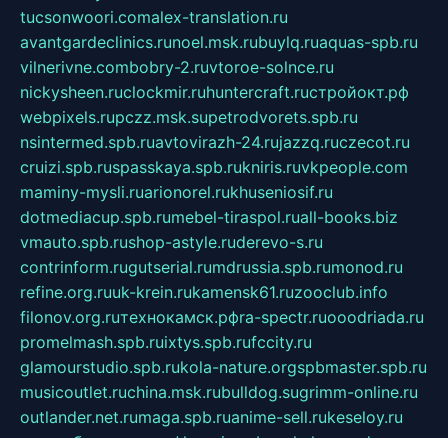
tucsonwoori.com
alex-translation.ru
avantgardeclinics.ru
noel.msk.ru
buylq.ru
aquas-spb.ru
vilnerivne.com
bobry-2.ru
vtoroe-solnce.ru
nickysheen.ru
clockmir.ru
huntercraft.ru
стройокт.рф
webpixels.ru
pczz.msk.su
petrodvorets.spb.ru
nsintermed.spb.ru
avtovirazh-24.ru
jazzq.ru
czecot.ru
cruizi.spb.ru
spasskaya.spb.ru
kniris.ru
vkpeople.com
maminy-mysli.ru
arionorel.ru
khuseniosif.ru
dotmediacup.spb.ru
mebel-tiraspol.ru
all-books.biz
vmauto.spb.ru
shop-astyle.ru
derevo-s.ru
contrinform.ru
gutserial.ru
mdrussia.spb.ru
monod.ru
refine.org.ru
uk-krein.ru
kamensk61.ru
zooclub.info
filonov.org.ru
технокамск.рф
ra-spectr.ru
ooodriada.ru
promelmash.spb.ru
ixtys.spb.ru
fccity.ru
glamourstudio.spb.ru
kola-nature.org
spbmaster.spb.ru
musicoutlet.ru
china.msk.ru
bulldog.su
grimm-online.ru
outlander.net.ru
maga.spb.ru
anime-sell.ru
keseloy.ru
газприборсервис.рф
karmin.spb.ru
shekswood.ru