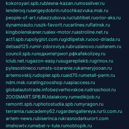
kokoroyari.spb.ru
blesna-kazan.ru
mossilver.ru
lenderoq.ru
sergeydobrin.ru
tochkazvuka.msk.ru
people-of-art.ru
bezzubova.ru
clubtibet.ru
orior-aks.ru
dynamoauto.ru
szk-favorit.ru
carlines.ru
flatnsk.ru
kingbolenskaner.ru
alex-motor.ru
astroline.net.ru
act1.spb.ru
polyglot.com.ru
gidlipetsk.ru
ooo-driada.ru
detsad125.ru
mir-zdoroviya.ru
bruslanovo.ru
siterem.ru
council.spb.ru
лодкипатриот.рф
kafekolizey.ru
iclub.net.ru
gazon-easy.ru
sugarepilekb.ru
grinox.ru
pylesostineco.ru
msts-ozarenie.ru
kameryjooan.ru
artemovskij.ru
dopler.spb.ru
aid70.ru
metall-perm.ru
ndm.msk.ru
ratingzooshop.ru
apiaccess.ru
globalautotrade.info
bezverhovskoe.ru
drsschool.ru
ZOOSMART.SPB.RU
dalakony.ru
medikijob.ru
remontt.spb.ru
photostudia.spb.ru
myragon.ru
terramia.ru
academy62.ru
gardengallereya.ru
rti.com.ru
artem-news.ru
biserinca.ru
krasnodarkurort.com
imshowtv.ru
mebel-v-tule.ru
mobtopik.ru