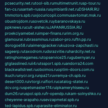
pcsecurity.net.ru
tool-sib.ru
multimetrunit.ru
sp-tour.ru
fan-cs.ru
santeh-russia.ru
symbian9.net.ru
DSHAIR.RU
tmmotors.spb.ru
xjocuricopii.com
musavtomat.msk.ru
obustrojdom.ru
sovetcik.ru
ybaranovskaya.ru
ppknews.ru
cult-alshei.ru
JAPANRUSSIA.RU
proekciyamebel.ru
imper-finans.ru
rim.org.ru
glamourai.ru
brassminus.ru
zabor-pro.ru
ftn.pp.ru
dorogoe58.ru
laimengpacker.ru
kuzova-zapchasti.ru
sageerp.ru
taxodrom.ru
dsrazvitie.ru
hardcity.net.ru
ratinghomegames.ru
topservice25.ru
gubernyan.ru
gtglasslined.ru
ii4.ru
tssport.spb.ru
andorra24.com
blackwallstreet.ru
oboimos.ru
optim-doors.com.ru
ikuch.ru
nycr.org.ru
npa21.ru
vremya-ch.spb.ru
desert000.ru
ivtorgi.ru
ifiori.ru
catalog-statei.ru
dcv.org.ru
spetsmaster174.ru
ipkameryhiseeu.ru
dum26.ru
ruspol.spb.ru
fr-opendp.ru
kam-solnyshko.ru
cheyenne-arapaho.ru
sevzapmetal.spb.ru
ted-lapidus.spb.ru
parasite-eliminator.ru