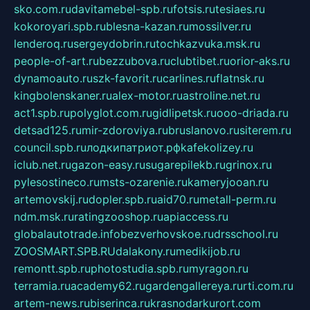
sko.com.ru
davitamebel-spb.ru
fotsis.ru
tesiaes.ru
kokoroyari.spb.ru
blesna-kazan.ru
mossilver.ru
lenderoq.ru
sergeydobrin.ru
tochkazvuka.msk.ru
people-of-art.ru
bezzubova.ru
clubtibet.ru
orior-aks.ru
dynamoauto.ru
szk-favorit.ru
carlines.ru
flatnsk.ru
kingbolenskaner.ru
alex-motor.ru
astroline.net.ru
act1.spb.ru
polyglot.com.ru
gidlipetsk.ru
ooo-driada.ru
detsad125.ru
mir-zdoroviya.ru
bruslanovo.ru
siterem.ru
council.spb.ru
лодкипатриот.рф
kafekolizey.ru
iclub.net.ru
gazon-easy.ru
sugarepilekb.ru
grinox.ru
pylesostineco.ru
msts-ozarenie.ru
kameryjooan.ru
artemovskij.ru
dopler.spb.ru
aid70.ru
metall-perm.ru
ndm.msk.ru
ratingzooshop.ru
apiaccess.ru
globalautotrade.info
bezverhovskoe.ru
drsschool.ru
ZOOSMART.SPB.RU
dalakony.ru
medikijob.ru
remontt.spb.ru
photostudia.spb.ru
myragon.ru
terramia.ru
academy62.ru
gardengallereya.ru
rti.com.ru
artem-news.ru
biserinca.ru
krasnodarkurort.com