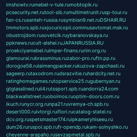
imshowtv.ru
mebel-v-tule.ru
mobtopik.ru
pcsecurity.net.ru
tool-sib.ru
multimetrunit.ru
sp-tour.ru
fan-cs.ru
santeh-russia.ru
symbian9.net.ru
DSHAIR.RU
tmmotors.spb.ru
xjocuricopii.com
musavtomat.msk.ru
obustrojdom.ru
sovetcik.ru
ybaranovskaya.ru
ppknews.ru
cult-alshei.ru
JAPANRUSSIA.RU
proekciyamebel.ru
imper-finans.ru
rim.org.ru
glamourai.ru
brassminus.ru
zabor-pro.ru
ftn.pp.ru
dorogoe58.ru
laimengpacker.ru
kuzova-zapchasti.ru
sageerp.ru
taxodrom.ru
dsrazvitie.ru
hardcity.net.ru
ratinghomegames.ru
topservice25.ru
gubernyan.ru
gtglasslined.ru
ii4.ru
tssport.spb.ru
andorra24.com
blackwallstreet.ru
oboimos.ru
optim-doors.com.ru
ikuch.ru
nycr.org.ru
npa21.ru
vremya-ch.spb.ru
desert000.ru
ivtorgi.ru
ifiori.ru
catalog-statei.ru
dcv.org.ru
spetsmaster174.ru
ipkameryhiseeu.ru
dum26.ru
ruspol.spb.ru
fr-opendp.ru
kam-solnyshko.ru
cheyenne-arapaho.ru
sevzapmetal.spb.ru