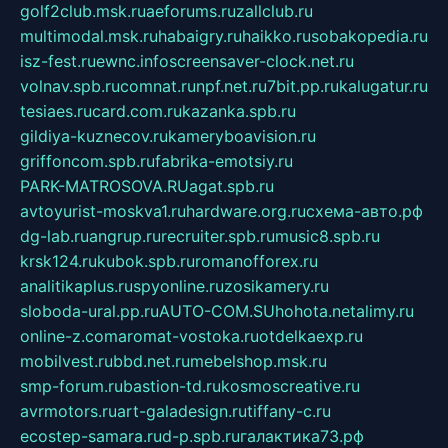
golf2club.msk.ru
aeforums.ru
zallclub.ru
multimodal.msk.ru
habaigry.ru
haikko.ru
sobakopedia.ru
isz-fest.ru
ewnc.info
screensaver-clock.net.ru
volnav.spb.ru
comnat.ru
npf.net.ru
7bit.pp.ru
kalugatur.ru
tesiaes.ru
card.com.ru
kazanka.spb.ru
gildiya-kuznecov.ru
kameryboavision.ru
griffoncom.spb.ru
fabrika-emotsiy.ru
PARK-MATROSOVA.RU
agat.spb.ru
avtoyurist-moskva1.ru
hardware.org.ru
схема-авто.рф
dg-lab.ru
angrup.ru
recruiter.spb.ru
music8.spb.ru
krsk124.ru
kubok.spb.ru
romanofforex.ru
analitikaplus.ru
spyonline.ru
zosikamery.ru
sloboda-ural.pp.ru
AUTO-COM.SU
hohota.net
alimy.ru
online-z.com
aromat-vostoka.ru
otdelkaexp.ru
mobilvest.ru
bbd.net.ru
mebelshop.msk.ru
smp-forum.ru
bastion-td.ru
kosmoscreative.ru
avrmotors.ru
art-galadesign.ru
tiffany-c.ru
ecostep-samara.ru
d-p.spb.ru
галактика73.рф