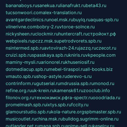
bananaboys.ru
sanekua.ru
lianafrukt.ru
beta43.ru
tucsonwoori.com
alex-translation.ru
avantgardeclinics.ru
noel.msk.ru
buylq.ru
aquas-spb.ru
vilnerivne.com
bobry-2.ru
vtoroe-solnce.ru
nickysheen.ru
clockmir.ru
huntercraft.ru
стройокт.рф
webpixels.ru
pczz.msk.su
petrodvorets.spb.ru
nsintermed.spb.ru
avtovirazh-24.ru
jazzq.ru
czecot.ru
cruizi.spb.ru
spasskaya.spb.ru
kniris.ru
vkpeople.com
maminy-mysli.ru
arionorel.ru
khuseniosif.ru
dotmediacup.spb.ru
mebel-tiraspol.ru
all-books.biz
vmauto.spb.ru
shop-astyle.ru
derevo-s.ru
contrinform.ru
gutserial.ru
mdrussia.spb.ru
monod.ru
refine.org.ru
uk-krein.ru
kamensk61.ru
zooclub.info
filonov.org.ru
технокамск.рф
ra-spectr.ru
ooodriada.ru
promelmash.spb.ru
ixtys.spb.ru
fccity.ru
glamourstudio.spb.ru
kola-nature.org
spbmaster.spb.ru
musicoutlet.ru
china.msk.ru
bulldog.su
grimm-online.ru
outlander.net.ru
maga.spb.ru
anime-sell.ru
keseloy.ru