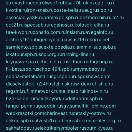
stroyavt.ru
controlweb1.ru
tdsak74.ru
kinzozo-ru.ru
kvotka.ru
iron-snab.ru
costa-bella.ru
eugrus.pp.ru
associaciya39.ru
primexpo.spb.ru
bezmorchin.ru
ia2.ru
cpt21.ru
ispecspb.ru
regahost.ru
kolosok-elita.ru
tae-kwon.ru
consrio.com.ru
insiam.ru
avegainfo.ru
archery161.ru
bigencyclica.ru
vlast16.ru
korru.net
sarmiento.spb.su
extelopedia.ru
lammin-suo.spb.ru
iskatour.spb.ru
snpi.org.ru
running-line.ru
krygeva-spa.ru
chel.net.ru
rust-loco.ru
dugshop.ru
hl-beta.spb.ru
school494.spb.ru
mymubaby.ru
epoha-metalband.ru
ngr.spb.ru
rusgosnews.com
dieselvostok.ru
24hostel.msk.ru
w-dev.ru
f-ship.ru
regsmi.ru
filmnetwork.ru
malinasp.ru
kinosvin.ru
h2o-salon.ru
malutkayork.ru
deltaprim.spb.ru
tango-perm.ru
gooddir.ru
sgv.su
multiki-online.com
webkrasotki.com
cherinvest.ru
detskiy-ostrov.ru
ankou.spb.ru
alvesta1.ru
pdf-creator.ru
nix-files.org.ru
sakhatoday.ru
elektrikersymboler.ru
sputnikyes.ru