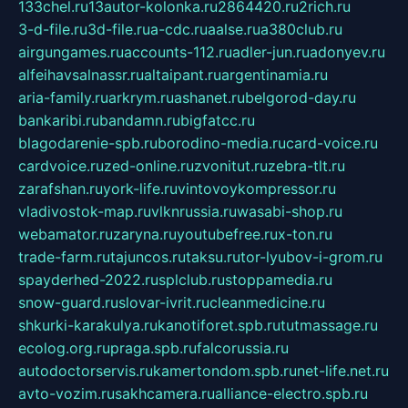
133chel.ru
13autor-kolonka.ru
2864420.ru
2rich.ru
3-d-file.ru
3d-file.ru
a-cdc.ru
aalse.ru
a380club.ru
airgungames.ru
accounts-112.ru
adler-jun.ru
adonyev.ru
alfeihavsalnassr.ru
altaipant.ru
argentinamia.ru
aria-family.ru
arkrym.ru
ashanet.ru
belgorod-day.ru
bankaribi.ru
bandamn.ru
bigfatcc.ru
blagodarenie-spb.ru
borodino-media.ru
card-voice.ru
cardvoice.ru
zed-online.ru
zvonitut.ru
zebra-tlt.ru
zarafshan.ru
york-life.ru
vintovoykompressor.ru
vladivostok-map.ru
vlknrussia.ru
wasabi-shop.ru
webamator.ru
zaryna.ru
youtubefree.ru
x-ton.ru
trade-farm.ru
tajuncos.ru
taksu.ru
tor-lyubov-i-grom.ru
spayderhed-2022.ru
splclub.ru
stoppamedia.ru
snow-guard.ru
slovar-ivrit.ru
cleanmedicine.ru
shkurki-karakulya.ru
kanotiforet.spb.ru
tutmassage.ru
ecolog.org.ru
praga.spb.ru
falcorussia.ru
autodoctorservis.ru
kamertondom.spb.ru
net-life.net.ru
avto-vozim.ru
sakhcamera.ru
alliance-electro.spb.ru