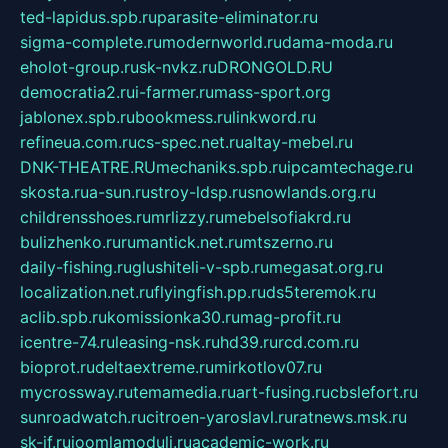
ted-lapidus.spb.ru
parasite-eliminator.ru
sigma-complete.ru
modernworld.ru
dama-moda.ru
eholot-group.ru
sk-nvkz.ru
DRONGOLD.RU
democratia2.ru
i-farmer.ru
mass-sport.org
jablonex.spb.ru
bookmess.ru
linkword.ru
refineua.com.ru
cs-spec.net.ru
altay-mebel.ru
DNK-THEATRE.RU
mechaniks.spb.ru
ipcamtechage.ru
skosta.ru
a-sun.ru
stroy-ldsp.ru
snowlands.org.ru
childrensshoes.ru
mrlizzy.ru
mebelsofiakrd.ru
bulizhenko.ru
rumantick.net.ru
mtszerno.ru
daily-fishing.ru
glushiteli-v-spb.ru
megasat.org.ru
localization.net.ru
flyingfish.pp.ru
ds5teremok.ru
aclib.spb.ru
komissionka30.ru
mag-profit.ru
icentre-74.ru
leasing-nsk.ru
hd39.ru
rcd.com.ru
bioprot.ru
deltaextreme.ru
mirkotlov07.ru
mycrossway.ru
temamedia.ru
art-fusing.ru
cbslefort.ru
sunroadwatch.ru
citroen-yaroslavl.ru
ratnews.msk.ru
sk-if.ru
joomlamoduli.ru
academic-work.ru