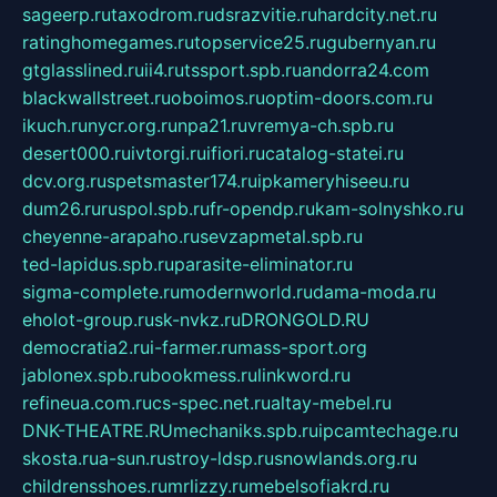
sageerp.ru
taxodrom.ru
dsrazvitie.ru
hardcity.net.ru
ratinghomegames.ru
topservice25.ru
gubernyan.ru
gtglasslined.ru
ii4.ru
tssport.spb.ru
andorra24.com
blackwallstreet.ru
oboimos.ru
optim-doors.com.ru
ikuch.ru
nycr.org.ru
npa21.ru
vremya-ch.spb.ru
desert000.ru
ivtorgi.ru
ifiori.ru
catalog-statei.ru
dcv.org.ru
spetsmaster174.ru
ipkameryhiseeu.ru
dum26.ru
ruspol.spb.ru
fr-opendp.ru
kam-solnyshko.ru
cheyenne-arapaho.ru
sevzapmetal.spb.ru
ted-lapidus.spb.ru
parasite-eliminator.ru
sigma-complete.ru
modernworld.ru
dama-moda.ru
eholot-group.ru
sk-nvkz.ru
DRONGOLD.RU
democratia2.ru
i-farmer.ru
mass-sport.org
jablonex.spb.ru
bookmess.ru
linkword.ru
refineua.com.ru
cs-spec.net.ru
altay-mebel.ru
DNK-THEATRE.RU
mechaniks.spb.ru
ipcamtechage.ru
skosta.ru
a-sun.ru
stroy-ldsp.ru
snowlands.org.ru
childrensshoes.ru
mrlizzy.ru
mebelsofiakrd.ru