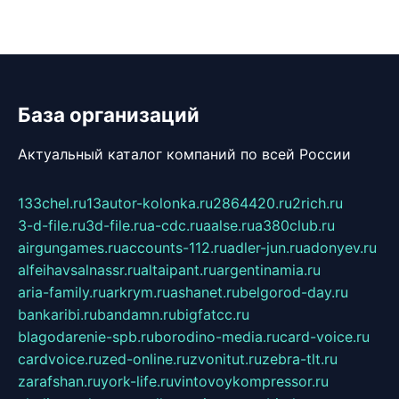
База организаций
Актуальный каталог компаний по всей России
133chel.ru
13autor-kolonka.ru
2864420.ru
2rich.ru
3-d-file.ru
3d-file.ru
a-cdc.ru
aalse.ru
a380club.ru
airgungames.ru
accounts-112.ru
adler-jun.ru
adonyev.ru
alfeihavsalnassr.ru
altaipant.ru
argentinamia.ru
aria-family.ru
arkrym.ru
ashanet.ru
belgorod-day.ru
bankaribi.ru
bandamn.ru
bigfatcc.ru
blagodarenie-spb.ru
borodino-media.ru
card-voice.ru
cardvoice.ru
zed-online.ru
zvonitut.ru
zebra-tlt.ru
zarafshan.ru
york-life.ru
vintovoykompressor.ru