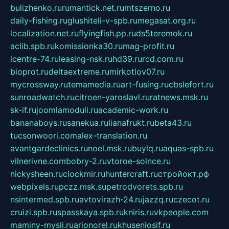
bulizhenko.ru
rumantick.net.ru
mtszerno.ru
daily-fishing.ru
glushiteli-v-spb.ru
megasat.org.ru
localization.net.ru
flyingfish.pp.ru
ds5teremok.ru
aclib.spb.ru
komissionka30.ru
mag-profit.ru
icentre-74.ru
leasing-nsk.ru
hd39.ru
rcd.com.ru
bioprot.ru
deltaextreme.ru
mirkotlov07.ru
mycrossway.ru
temamedia.ru
art-fusing.ru
cbslefort.ru
sunroadwatch.ru
citroen-yaroslavl.ru
ratnews.msk.ru
sk-if.ru
joomlamoduli.ru
academic-work.ru
bananaboys.ru
sanekua.ru
lianafrukt.ru
beta43.ru
tucsonwoori.com
alex-translation.ru
avantgardeclinics.ru
noel.msk.ru
buylq.ru
aquas-spb.ru
vilnerivne.com
bobry-2.ru
vtoroe-solnce.ru
nickysheen.ru
clockmir.ru
huntercraft.ru
стройокт.рф
webpixels.ru
pczz.msk.su
petrodvorets.spb.ru
nsintermed.spb.ru
avtovirazh-24.ru
jazzq.ru
czecot.ru
cruizi.spb.ru
spasskaya.spb.ru
kniris.ru
vkpeople.com
maminy-mysli.ru
arionorel.ru
khuseniosif.ru