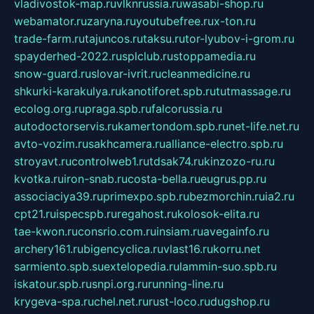
vladivostok-map.ru
vlknrussia.ru
wasabi-shop.ru
webamator.ru
zaryna.ru
youtubefree.ru
x-ton.ru
trade-farm.ru
tajuncos.ru
taksu.ru
tor-lyubov-i-grom.ru
spayderhed-2022.ru
splclub.ru
stoppamedia.ru
snow-guard.ru
slovar-ivrit.ru
cleanmedicine.ru
shkurki-karakulya.ru
kanotiforet.spb.ru
tutmassage.ru
ecolog.org.ru
praga.spb.ru
falcorussia.ru
autodoctorservis.ru
kamertondom.spb.ru
net-life.net.ru
avto-vozim.ru
sakhcamera.ru
alliance-electro.spb.ru
stroyavt.ru
controlweb1.ru
tdsak74.ru
kinzozo-ru.ru
kvotka.ru
iron-snab.ru
costa-bella.ru
eugrus.pp.ru
associaciya39.ru
primexpo.spb.ru
bezmorchin.ru
ia2.ru
cpt21.ru
ispecspb.ru
regahost.ru
kolosok-elita.ru
tae-kwon.ru
consrio.com.ru
insiam.ru
avegainfo.ru
archery161.ru
bigencyclica.ru
vlast16.ru
korru.net
sarmiento.spb.su
extelopedia.ru
lammin-suo.spb.ru
iskatour.spb.ru
snpi.org.ru
running-line.ru
krygeva-spa.ru
chel.net.ru
rust-loco.ru
dugshop.ru