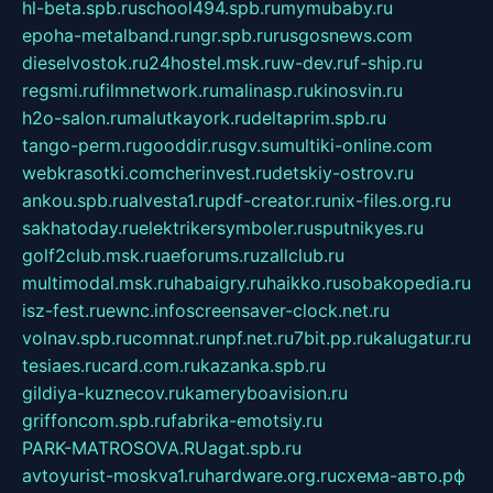
hl-beta.spb.ru
school494.spb.ru
mymubaby.ru
epoha-metalband.ru
ngr.spb.ru
rusgosnews.com
dieselvostok.ru
24hostel.msk.ru
w-dev.ru
f-ship.ru
regsmi.ru
filmnetwork.ru
malinasp.ru
kinosvin.ru
h2o-salon.ru
malutkayork.ru
deltaprim.spb.ru
tango-perm.ru
gooddir.ru
sgv.su
multiki-online.com
webkrasotki.com
cherinvest.ru
detskiy-ostrov.ru
ankou.spb.ru
alvesta1.ru
pdf-creator.ru
nix-files.org.ru
sakhatoday.ru
elektrikersymboler.ru
sputnikyes.ru
golf2club.msk.ru
aeforums.ru
zallclub.ru
multimodal.msk.ru
habaigry.ru
haikko.ru
sobakopedia.ru
isz-fest.ru
ewnc.info
screensaver-clock.net.ru
volnav.spb.ru
comnat.ru
npf.net.ru
7bit.pp.ru
kalugatur.ru
tesiaes.ru
card.com.ru
kazanka.spb.ru
gildiya-kuznecov.ru
kameryboavision.ru
griffoncom.spb.ru
fabrika-emotsiy.ru
PARK-MATROSOVA.RU
agat.spb.ru
avtoyurist-moskva1.ru
hardware.org.ru
схема-авто.рф