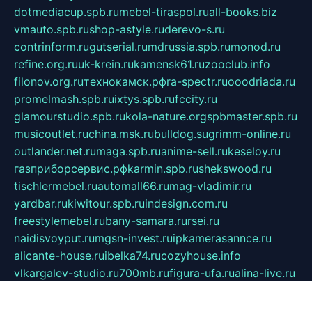
dotmediacup.spb.ru
mebel-tiraspol.ru
all-books.biz
vmauto.spb.ru
shop-astyle.ru
derevo-s.ru
contrinform.ru
gutserial.ru
mdrussia.spb.ru
monod.ru
refine.org.ru
uk-krein.ru
kamensk61.ru
zooclub.info
filonov.org.ru
технокамск.рф
ra-spectr.ru
ooodriada.ru
promelmash.spb.ru
ixtys.spb.ru
fccity.ru
glamourstudio.spb.ru
kola-nature.org
spbmaster.spb.ru
musicoutlet.ru
china.msk.ru
bulldog.su
grimm-online.ru
outlander.net.ru
maga.spb.ru
anime-sell.ru
keseloy.ru
газприборсервис.рф
karmin.spb.ru
shekswood.ru
tischlermebel.ru
automall66.ru
mag-vladimir.ru
yardbar.ru
kiwitour.spb.ru
indesign.com.ru
freestylemebel.ru
bany-samara.ru
rsei.ru
naidisvoyput.ru
mgsn-invest.ru
ipkamerasannce.ru
alicante-house.ru
ibelka74.ru
cozyhouse.info
vlkargalev-studio.ru
700mb.ru
figura-ufa.ru
alina-live.ru
belarusiannews.ru
womenknow.ru
dos-vniimk.ru
sega.net.ru
dv.net.ru
phenomenonsofhistory.com