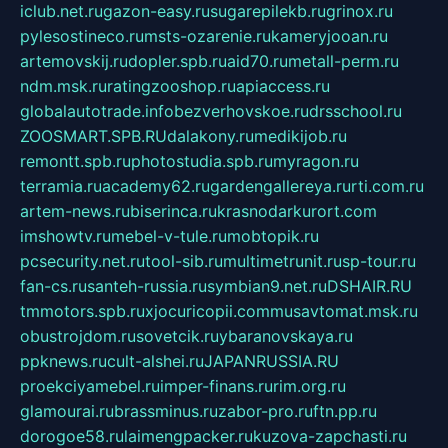
iclub.net.ru
gazon-easy.ru
sugarepilekb.ru
grinox.ru
pylesostineco.ru
msts-ozarenie.ru
kameryjooan.ru
artemovskij.ru
dopler.spb.ru
aid70.ru
metall-perm.ru
ndm.msk.ru
ratingzooshop.ru
apiaccess.ru
globalautotrade.info
bezverhovskoe.ru
drsschool.ru
ZOOSMART.SPB.RU
dalakony.ru
medikijob.ru
remontt.spb.ru
photostudia.spb.ru
myragon.ru
terramia.ru
academy62.ru
gardengallereya.ru
rti.com.ru
artem-news.ru
biserinca.ru
krasnodarkurort.com
imshowtv.ru
mebel-v-tule.ru
mobtopik.ru
pcsecurity.net.ru
tool-sib.ru
multimetrunit.ru
sp-tour.ru
fan-cs.ru
santeh-russia.ru
symbian9.net.ru
DSHAIR.RU
tmmotors.spb.ru
xjocuricopii.com
musavtomat.msk.ru
obustrojdom.ru
sovetcik.ru
ybaranovskaya.ru
ppknews.ru
cult-alshei.ru
JAPANRUSSIA.RU
proekciyamebel.ru
imper-finans.ru
rim.org.ru
glamourai.ru
brassminus.ru
zabor-pro.ru
ftn.pp.ru
dorogoe58.ru
laimengpacker.ru
kuzova-zapchasti.ru