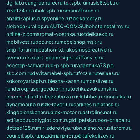
dg-lab.ru
angrup.ru
recruiter.spb.ru
music8.spb.ru
krsk124.ru
kubok.spb.ru
romanofforex.ru
analitikaplus.ru
spyonline.ru
zosikamery.ru
sloboda-ural.pp.ru
AUTO-COM.SU
hohota.net
alimy.ru
online-z.com
aromat-vostoka.ru
otdelkaexp.ru
mobilvest.ru
bbd.net.ru
mebelshop.msk.ru
smp-forum.ru
bastion-td.ru
kosmoscreative.ru
avrmotors.ru
art-galadesign.ru
tiffany-c.ru
ecostep-samara.ru
d-p.spb.ru
галактика73.рф
sko.com.ru
davitamebel-spb.ru
fotsis.ru
tesiaes.ru
kokoroyari.spb.ru
blesna-kazan.ru
mossilver.ru
lenderoq.ru
sergeydobrin.ru
tochkazvuka.msk.ru
people-of-art.ru
bezzubova.ru
clubtibet.ru
orior-aks.ru
dynamoauto.ru
szk-favorit.ru
carlines.ru
flatnsk.ru
kingbolenskaner.ru
alex-motor.ru
astroline.net.ru
act1.spb.ru
polyglot.com.ru
gidlipetsk.ru
ooo-driada.ru
detsad125.ru
mir-zdoroviya.ru
bruslanovo.ru
siterem.ru
council.spb.ru
лодкипатриот.рф
kafekolizey.ru