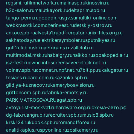
regsmi.ru
filmnetwork.ru
malinasp.ru
kinosvin.ru
h2o-salon.ru
malutkayork.ru
deltaprim.spb.ru
tango-perm.ru
gooddir.ru
sgv.su
multiki-online.com
webkrasotki.com
cherinvest.ru
detskiy-ostrov.ru
ankou.spb.ru
alvesta1.ru
pdf-creator.ru
nix-files.org.ru
sakhatoday.ru
elektrikersymboler.ru
sputnikyes.ru
golf2club.msk.ru
aeforums.ru
zallclub.ru
multimodal.msk.ru
habaigry.ru
haikko.ru
sobakopedia.ru
isz-fest.ru
ewnc.info
screensaver-clock.net.ru
volnav.spb.ru
comnat.ru
npf.net.ru
7bit.pp.ru
kalugatur.ru
tesiaes.ru
card.com.ru
kazanka.spb.ru
gildiya-kuznecov.ru
kameryboavision.ru
griffoncom.spb.ru
fabrika-emotsiy.ru
PARK-MATROSOVA.RU
agat.spb.ru
avtoyurist-moskva1.ru
hardware.org.ru
схема-авто.рф
dg-lab.ru
angrup.ru
recruiter.spb.ru
music8.spb.ru
krsk124.ru
kubok.spb.ru
romanofforex.ru
analitikaplus.ru
spyonline.ru
zosikamery.ru