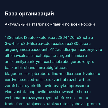
База организаций
Актуальный каталог компаний по всей России
133chel.ru
13autor-kolonka.ru
2864420.ru
2rich.ru
3-d-file.ru
3d-file.ru
a-cdc.ru
aalse.ru
a380club.ru
airgungames.ru
accounts-112.ru
adler-jun.ru
adonyev.ru
alfeihavsalnassr.ru
altaipant.ru
argentinamia.ru
aria-family.ru
arkrym.ru
ashanet.ru
belgorod-day.ru
bankaribi.ru
bandamn.ru
bigfatcc.ru
blagodarenie-spb.ru
borodino-media.ru
card-voice.ru
cardvoice.ru
zed-online.ru
zvonitut.ru
zebra-tlt.ru
zarafshan.ru
york-life.ru
vintovoykompressor.ru
vladivostok-map.ru
vlknrussia.ru
wasabi-shop.ru
webamator.ru
zaryna.ru
youtubefree.ru
x-ton.ru
trade-farm.ru
tajuncos.ru
taksu.ru
tor-lyubov-i-grom.ru