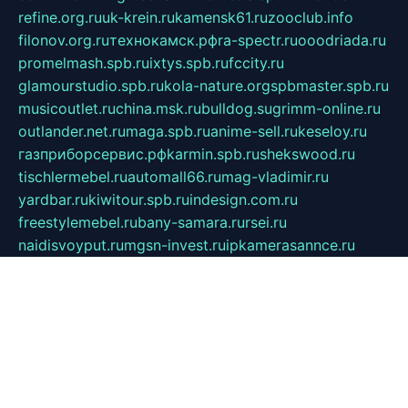
refine.org.ru
uk-krein.ru
kamensk61.ru
zooclub.info
filonov.org.ru
технокамск.рф
ra-spectr.ru
ooodriada.ru
promelmash.spb.ru
ixtys.spb.ru
fccity.ru
glamourstudio.spb.ru
kola-nature.org
spbmaster.spb.ru
musicoutlet.ru
china.msk.ru
bulldog.su
grimm-online.ru
outlander.net.ru
maga.spb.ru
anime-sell.ru
keseloy.ru
газприборсервис.рф
karmin.spb.ru
shekswood.ru
tischlermebel.ru
automall66.ru
mag-vladimir.ru
yardbar.ru
kiwitour.spb.ru
indesign.com.ru
freestylemebel.ru
bany-samara.ru
rsei.ru
naidisvoyput.ru
mgsn-invest.ru
ipkamerasannce.ru
alicante-house.ru
ibelka74.ru
cozyhouse.info
vlkargalev-studio.ru
700mb.ru
figura-ufa.ru
alina-live.ru
belarusiannews.ru
womenknow.ru
dos-vniimk.ru
sega.net.ru
dv.net.ru
phenomenonsofhistory.com
telesputnik.net.ru
wall.pp.ru
pylesosroidmi.ru
gtc-clan.ru
cligs.ru
bibikazap.ru
popova.org.ru
netwhistler.spb.ru
bellvil.ru
bonzon.ru
iss-vladik.ru