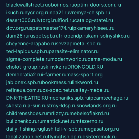
blackwallstreet.ru
oboimos.ru
optim-doors.com.ru
ikuch.ru
nycr.org.ru
npa21.ru
vremya-ch.spb.ru
desert000.ru
ivtorgi.ru
ifiori.ru
catalog-statei.ru
dcv.org.ru
spetsmaster174.ru
ipkameryhiseeu.ru
dum26.ru
ruspol.spb.ru
fr-opendp.ru
kam-solnyshko.ru
cheyenne-arapaho.ru
sevzapmetal.spb.ru
ted-lapidus.spb.ru
parasite-eliminator.ru
sigma-complete.ru
modernworld.ru
dama-moda.ru
eholot-group.ru
sk-nvkz.ru
DRONGOLD.RU
democratia2.ru
i-farmer.ru
mass-sport.org
jablonex.spb.ru
bookmess.ru
linkword.ru
refineua.com.ru
cs-spec.net.ru
altay-mebel.ru
DNK-THEATRE.RU
mechaniks.spb.ru
ipcamtechage.ru
skosta.ru
a-sun.ru
stroy-ldsp.ru
snowlands.org.ru
childrensshoes.ru
mrlizzy.ru
mebelsofiakrd.ru
bulizhenko.ru
rumantick.net.ru
mtszerno.ru
daily-fishing.ru
glushiteli-v-spb.ru
megasat.org.ru
localization.net.ru
flyingfish.pp.ru
ds5teremok.ru