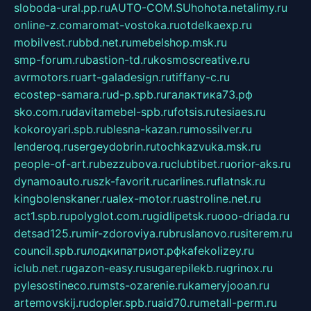
sloboda-ural.pp.ru
AUTO-COM.SU
hohota.net
alimy.ru
online-z.com
aromat-vostoka.ru
otdelkaexp.ru
mobilvest.ru
bbd.net.ru
mebelshop.msk.ru
smp-forum.ru
bastion-td.ru
kosmoscreative.ru
avrmotors.ru
art-galadesign.ru
tiffany-c.ru
ecostep-samara.ru
d-p.spb.ru
галактика73.рф
sko.com.ru
davitamebel-spb.ru
fotsis.ru
tesiaes.ru
kokoroyari.spb.ru
blesna-kazan.ru
mossilver.ru
lenderoq.ru
sergeydobrin.ru
tochkazvuka.msk.ru
people-of-art.ru
bezzubova.ru
clubtibet.ru
orior-aks.ru
dynamoauto.ru
szk-favorit.ru
carlines.ru
flatnsk.ru
kingbolenskaner.ru
alex-motor.ru
astroline.net.ru
act1.spb.ru
polyglot.com.ru
gidlipetsk.ru
ooo-driada.ru
detsad125.ru
mir-zdoroviya.ru
bruslanovo.ru
siterem.ru
council.spb.ru
лодкипатриот.рф
kafekolizey.ru
iclub.net.ru
gazon-easy.ru
sugarepilekb.ru
grinox.ru
pylesostineco.ru
msts-ozarenie.ru
kameryjooan.ru
artemovskij.ru
dopler.spb.ru
aid70.ru
metall-perm.ru