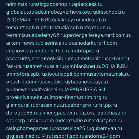
ndm.msk.ru
ratingzooshop.ru
apiaccess.ru
globalautotrade.info
bezverhovskoe.ru
drsschool.ru
ZOOSMART.SPB.RU
dalakony.ru
medikijob.ru
remontt.spb.ru
photostudia.spb.ru
myragon.ru
terramia.ru
academy62.ru
gardengallereya.ru
rti.com.ru
artem-news.ru
biserinca.ru
krasnodarkurort.com
imshowtv.ru
mebel-v-tule.ru
mobtopik.ru
pcsecurity.net.ru
tool-sib.ru
multimetrunit.ru
sp-tour.ru
fan-cs.ru
santeh-russia.ru
symbian9.net.ru
DSHAIR.RU
tmmotors.spb.ru
xjocuricopii.com
musavtomat.msk.ru
obustrojdom.ru
sovetcik.ru
ybaranovskaya.ru
ppknews.ru
cult-alshei.ru
JAPANRUSSIA.RU
proekciyamebel.ru
imper-finans.ru
rim.org.ru
glamourai.ru
brassminus.ru
zabor-pro.ru
ftn.pp.ru
dorogoe58.ru
laimengpacker.ru
kuzova-zapchasti.ru
sageerp.ru
taxodrom.ru
dsrazvitie.ru
hardcity.net.ru
ratinghomegames.ru
topservice25.ru
gubernyan.ru
gtglasslined.ru
ii4.ru
tssport.spb.ru
andorra24.com