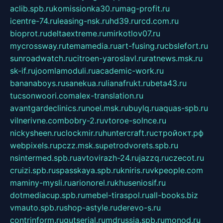
aclib.spb.ru
komissionka30.ru
mag-profit.ru
icentre-74.ru
leasing-nsk.ru
hd39.ru
rcd.com.ru
bioprot.ru
deltaextreme.ru
mirkotlov07.ru
mycrossway.ru
temamedia.ru
art-fusing.ru
cbslefort.ru
sunroadwatch.ru
citroen-yaroslavl.ru
ratnews.msk.ru
sk-if.ru
joomlamoduli.ru
academic-work.ru
bananaboys.ru
sanekua.ru
lianafrukt.ru
beta43.ru
tucsonwoori.com
alex-translation.ru
avantgardeclinics.ru
noel.msk.ru
buylq.ru
aquas-spb.ru
vilnerivne.com
bobry-2.ru
vtoroe-solnce.ru
nickysheen.ru
clockmir.ru
huntercraft.ru
стройокт.рф
webpixels.ru
pczz.msk.su
petrodvorets.spb.ru
nsintermed.spb.ru
avtovirazh-24.ru
jazzq.ru
czecot.ru
cruizi.spb.ru
spasskaya.spb.ru
kniris.ru
vkpeople.com
maminy-mysli.ru
arionorel.ru
khuseniosif.ru
dotmediacup.spb.ru
mebel-tiraspol.ru
all-books.biz
vmauto.spb.ru
shop-astyle.ru
derevo-s.ru
contrinform.ru
gutserial.ru
mdrussia.spb.ru
monod.ru