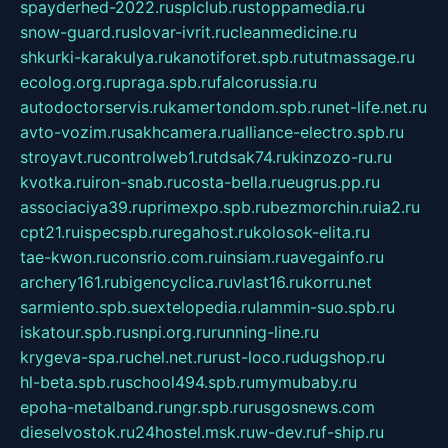
spayderhed-2022.ru
splclub.ru
stoppamedia.ru
snow-guard.ru
slovar-ivrit.ru
cleanmedicine.ru
shkurki-karakulya.ru
kanotiforet.spb.ru
tutmassage.ru
ecolog.org.ru
praga.spb.ru
falcorussia.ru
autodoctorservis.ru
kamertondom.spb.ru
net-life.net.ru
avto-vozim.ru
sakhcamera.ru
alliance-electro.spb.ru
stroyavt.ru
controlweb1.ru
tdsak74.ru
kinzozo-ru.ru
kvotka.ru
iron-snab.ru
costa-bella.ru
eugrus.pp.ru
associaciya39.ru
primexpo.spb.ru
bezmorchin.ru
ia2.ru
cpt21.ru
ispecspb.ru
regahost.ru
kolosok-elita.ru
tae-kwon.ru
consrio.com.ru
insiam.ru
avegainfo.ru
archery161.ru
bigencyclica.ru
vlast16.ru
korru.net
sarmiento.spb.su
extelopedia.ru
lammin-suo.spb.ru
iskatour.spb.ru
snpi.org.ru
running-line.ru
krygeva-spa.ru
chel.net.ru
rust-loco.ru
dugshop.ru
hl-beta.spb.ru
school494.spb.ru
mymubaby.ru
epoha-metalband.ru
ngr.spb.ru
rusgosnews.com
dieselvostok.ru
24hostel.msk.ru
w-dev.ru
f-ship.ru