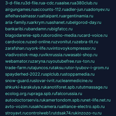
3-d-file.ru
3d-file.ru
a-cdc.ru
aalse.ru
a380club.ru
airgungames.ru
accounts-112.ru
adler-jun.ru
adonyev.ru
alfeihavsalnassr.ru
altaipant.ru
argentinamia.ru
aria-family.ru
arkrym.ru
ashanet.ru
belgorod-day.ru
bankaribi.ru
bandamn.ru
bigfatcc.ru
blagodarenie-spb.ru
borodino-media.ru
card-voice.ru
cardvoice.ru
zed-online.ru
zvonitut.ru
zebra-tlt.ru
zarafshan.ru
york-life.ru
vintovoykompressor.ru
vladivostok-map.ru
vlknrussia.ru
wasabi-shop.ru
webamator.ru
zaryna.ru
youtubefree.ru
x-ton.ru
trade-farm.ru
tajuncos.ru
taksu.ru
tor-lyubov-i-grom.ru
spayderhed-2022.ru
splclub.ru
stoppamedia.ru
snow-guard.ru
slovar-ivrit.ru
cleanmedicine.ru
shkurki-karakulya.ru
kanotiforet.spb.ru
tutmassage.ru
ecolog.org.ru
praga.spb.ru
falcorussia.ru
autodoctorservis.ru
kamertondom.spb.ru
net-life.net.ru
avto-vozim.ru
sakhcamera.ru
alliance-electro.spb.ru
stroyavt.ru
controlweb1.ru
tdsak74.ru
kinzozo-ru.ru