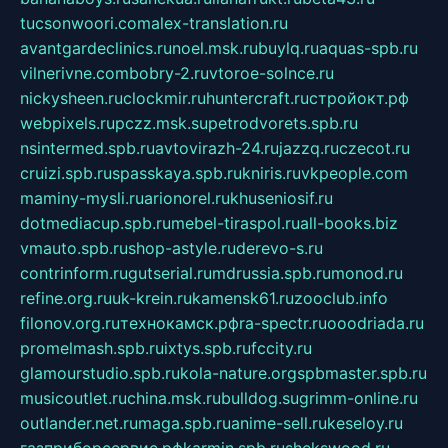
tucsonwoori.com
alex-translation.ru
avantgardeclinics.ru
noel.msk.ru
buylq.ru
aquas-spb.ru
vilnerivne.com
bobry-2.ru
vtoroe-solnce.ru
nickysheen.ru
clockmir.ru
huntercraft.ru
стройокт.рф
webpixels.ru
pczz.msk.su
petrodvorets.spb.ru
nsintermed.spb.ru
avtovirazh-24.ru
jazzq.ru
czecot.ru
cruizi.spb.ru
spasskaya.spb.ru
kniris.ru
vkpeople.com
maminy-mysli.ru
arionorel.ru
khuseniosif.ru
dotmediacup.spb.ru
mebel-tiraspol.ru
all-books.biz
vmauto.spb.ru
shop-astyle.ru
derevo-s.ru
contrinform.ru
gutserial.ru
mdrussia.spb.ru
monod.ru
refine.org.ru
uk-krein.ru
kamensk61.ru
zooclub.info
filonov.org.ru
технокамск.рф
ra-spectr.ru
ooodriada.ru
promelmash.spb.ru
ixtys.spb.ru
fccity.ru
glamourstudio.spb.ru
kola-nature.org
spbmaster.spb.ru
musicoutlet.ru
china.msk.ru
bulldog.su
grimm-online.ru
outlander.net.ru
maga.spb.ru
anime-sell.ru
keseloy.ru