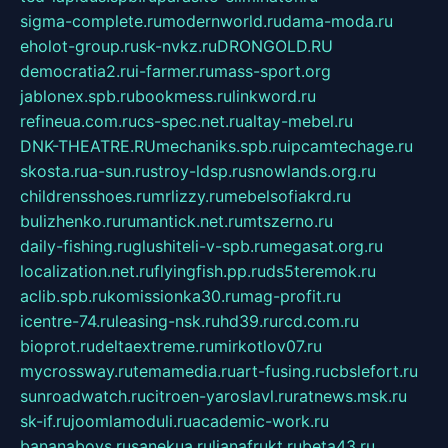
sigma-complete.ru
modernworld.ru
dama-moda.ru
eholot-group.ru
sk-nvkz.ru
DRONGOLD.RU
democratia2.ru
i-farmer.ru
mass-sport.org
jablonex.spb.ru
bookmess.ru
linkword.ru
refineua.com.ru
cs-spec.net.ru
altay-mebel.ru
DNK-THEATRE.RU
mechaniks.spb.ru
ipcamtechage.ru
skosta.ru
a-sun.ru
stroy-ldsp.ru
snowlands.org.ru
childrensshoes.ru
mrlizzy.ru
mebelsofiakrd.ru
bulizhenko.ru
rumantick.net.ru
mtszerno.ru
daily-fishing.ru
glushiteli-v-spb.ru
megasat.org.ru
localization.net.ru
flyingfish.pp.ru
ds5teremok.ru
aclib.spb.ru
komissionka30.ru
mag-profit.ru
icentre-74.ru
leasing-nsk.ru
hd39.ru
rcd.com.ru
bioprot.ru
deltaextreme.ru
mirkotlov07.ru
mycrossway.ru
temamedia.ru
art-fusing.ru
cbslefort.ru
sunroadwatch.ru
citroen-yaroslavl.ru
ratnews.msk.ru
sk-if.ru
joomlamoduli.ru
academic-work.ru
bananaboys.ru
sanekua.ru
lianafrukt.ru
beta43.ru