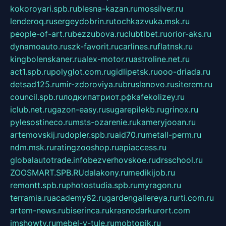
kokoroyari.spb.ru
blesna-kazan.ru
mossilver.ru
lenderoq.ru
sergeydobrin.ru
tochkazvuka.msk.ru
people-of-art.ru
bezzubova.ru
clubtibet.ru
orior-aks.ru
dynamoauto.ru
szk-favorit.ru
carlines.ru
flatnsk.ru
kingbolenskaner.ru
alex-motor.ru
astroline.net.ru
act1.spb.ru
polyglot.com.ru
gidlipetsk.ru
ooo-driada.ru
detsad125.ru
mir-zdoroviya.ru
bruslanovo.ru
siterem.ru
council.spb.ru
лодкипатриот.рф
kafekolizey.ru
iclub.net.ru
gazon-easy.ru
sugarepilekb.ru
grinox.ru
pylesostineco.ru
msts-ozarenie.ru
kameryjooan.ru
artemovskij.ru
dopler.spb.ru
aid70.ru
metall-perm.ru
ndm.msk.ru
ratingzooshop.ru
apiaccess.ru
globalautotrade.info
bezverhovskoe.ru
drsschool.ru
ZOOSMART.SPB.RU
dalakony.ru
medikijob.ru
remontt.spb.ru
photostudia.spb.ru
myragon.ru
terramia.ru
academy62.ru
gardengallereya.ru
rti.com.ru
artem-news.ru
biserinca.ru
krasnodarkurort.com
imshowtv.ru
mebel-v-tule.ru
mobtopik.ru