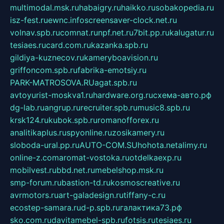
multimodal.msk.ru
habaigry.ru
haikko.ru
sobakopedia.ru
isz-fest.ru
ewnc.info
screensaver-clock.net.ru
volnav.spb.ru
comnat.ru
npf.net.ru
7bit.pp.ru
kalugatur.ru
tesiaes.ru
card.com.ru
kazanka.spb.ru
gildiya-kuznecov.ru
kameryboavision.ru
griffoncom.spb.ru
fabrika-emotsiy.ru
PARK-MATROSOVA.RU
agat.spb.ru
avtoyurist-moskva1.ru
hardware.org.ru
схема-авто.рф
dg-lab.ru
angrup.ru
recruiter.spb.ru
music8.spb.ru
krsk124.ru
kubok.spb.ru
romanofforex.ru
analitikaplus.ru
spyonline.ru
zosikamery.ru
sloboda-ural.pp.ru
AUTO-COM.SU
hohota.net
alimy.ru
online-z.com
aromat-vostoka.ru
otdelkaexp.ru
mobilvest.ru
bbd.net.ru
mebelshop.msk.ru
smp-forum.ru
bastion-td.ru
kosmoscreative.ru
avrmotors.ru
art-galadesign.ru
tiffany-c.ru
ecostep-samara.ru
d-p.spb.ru
галактика73.рф
sko.com.ru
davitamebel-spb.ru
fotsis.ru
tesiaes.ru