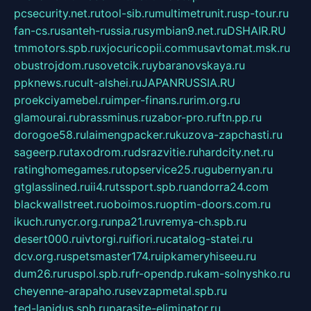
pcsecurity.net.ru
tool-sib.ru
multimetrunit.ru
sp-tour.ru
fan-cs.ru
santeh-russia.ru
symbian9.net.ru
DSHAIR.RU
tmmotors.spb.ru
xjocuricopii.com
musavtomat.msk.ru
obustrojdom.ru
sovetcik.ru
ybaranovskaya.ru
ppknews.ru
cult-alshei.ru
JAPANRUSSIA.RU
proekciyamebel.ru
imper-finans.ru
rim.org.ru
glamourai.ru
brassminus.ru
zabor-pro.ru
ftn.pp.ru
dorogoe58.ru
laimengpacker.ru
kuzova-zapchasti.ru
sageerp.ru
taxodrom.ru
dsrazvitie.ru
hardcity.net.ru
ratinghomegames.ru
topservice25.ru
gubernyan.ru
gtglasslined.ru
ii4.ru
tssport.spb.ru
andorra24.com
blackwallstreet.ru
oboimos.ru
optim-doors.com.ru
ikuch.ru
nycr.org.ru
npa21.ru
vremya-ch.spb.ru
desert000.ru
ivtorgi.ru
ifiori.ru
catalog-statei.ru
dcv.org.ru
spetsmaster174.ru
ipkameryhiseeu.ru
dum26.ru
ruspol.spb.ru
fr-opendp.ru
kam-solnyshko.ru
cheyenne-arapaho.ru
sevzapmetal.spb.ru
ted-lapidus.spb.ru
parasite-eliminator.ru