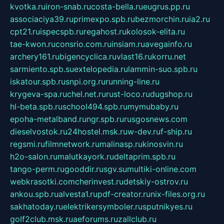
kvotka.ru
iron-snab.ru
costa-bella.ru
eugrus.pp.ru
associaciya39.ru
primexpo.spb.ru
bezmorchin.ru
ia2.ru
cpt21.ru
ispecspb.ru
regahost.ru
kolosok-elita.ru
tae-kwon.ru
consrio.com.ru
insiam.ru
avegainfo.ru
archery161.ru
bigencyclica.ru
vlast16.ru
korru.net
sarmiento.spb.su
extelopedia.ru
lammin-suo.spb.ru
iskatour.spb.ru
snpi.org.ru
running-line.ru
krygeva-spa.ru
chel.net.ru
rust-loco.ru
dugshop.ru
hl-beta.spb.ru
school494.spb.ru
mymubaby.ru
epoha-metalband.ru
ngr.spb.ru
rusgosnews.com
dieselvostok.ru
24hostel.msk.ru
w-dev.ru
f-ship.ru
regsmi.ru
filmnetwork.ru
malinasp.ru
kinosvin.ru
h2o-salon.ru
malutkayork.ru
deltaprim.spb.ru
tango-perm.ru
gooddir.ru
sgv.su
multiki-online.com
webkrasotki.com
cherinvest.ru
detskiy-ostrov.ru
ankou.spb.ru
alvesta1.ru
pdf-creator.ru
nix-files.org.ru
sakhatoday.ru
elektrikersymboler.ru
sputnikyes.ru
golf2club.msk.ru
aeforums.ru
zallclub.ru