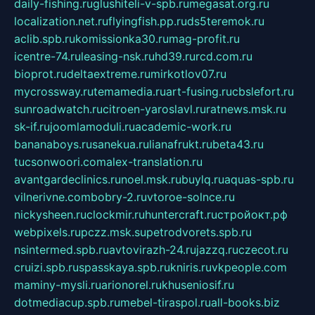
daily-fishing.ru
glushiteli-v-spb.ru
megasat.org.ru
localization.net.ru
flyingfish.pp.ru
ds5teremok.ru
aclib.spb.ru
komissionka30.ru
mag-profit.ru
icentre-74.ru
leasing-nsk.ru
hd39.ru
rcd.com.ru
bioprot.ru
deltaextreme.ru
mirkotlov07.ru
mycrossway.ru
temamedia.ru
art-fusing.ru
cbslefort.ru
sunroadwatch.ru
citroen-yaroslavl.ru
ratnews.msk.ru
sk-if.ru
joomlamoduli.ru
academic-work.ru
bananaboys.ru
sanekua.ru
lianafrukt.ru
beta43.ru
tucsonwoori.com
alex-translation.ru
avantgardeclinics.ru
noel.msk.ru
buylq.ru
aquas-spb.ru
vilnerivne.com
bobry-2.ru
vtoroe-solnce.ru
nickysheen.ru
clockmir.ru
huntercraft.ru
стройокт.рф
webpixels.ru
pczz.msk.su
petrodvorets.spb.ru
nsintermed.spb.ru
avtovirazh-24.ru
jazzq.ru
czecot.ru
cruizi.spb.ru
spasskaya.spb.ru
kniris.ru
vkpeople.com
maminy-mysli.ru
arionorel.ru
khuseniosif.ru
dotmediacup.spb.ru
mebel-tiraspol.ru
all-books.biz