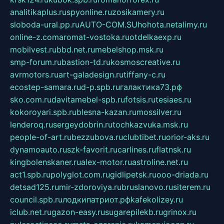
analitikaplus.ru
spyonline.ru
zosikamery.ru
sloboda-ural.pp.ru
AUTO-COM.SU
hohota.net
alimy.ru
online-z.com
aromat-vostoka.ru
otdelkaexp.ru
mobilvest.ru
bbd.net.ru
mebelshop.msk.ru
smp-forum.ru
bastion-td.ru
kosmoscreative.ru
avrmotors.ru
art-galadesign.ru
tiffany-c.ru
ecostep-samara.ru
d-p.spb.ru
галактика73.рф
sko.com.ru
davitamebel-spb.ru
fotsis.ru
tesiaes.ru
kokoroyari.spb.ru
blesna-kazan.ru
mossilver.ru
lenderoq.ru
sergeydobrin.ru
tochkazvuka.msk.ru
people-of-art.ru
bezzubova.ru
clubtibet.ru
orior-aks.ru
dynamoauto.ru
szk-favorit.ru
carlines.ru
flatnsk.ru
kingbolenskaner.ru
alex-motor.ru
astroline.net.ru
act1.spb.ru
polyglot.com.ru
gidlipetsk.ru
ooo-driada.ru
detsad125.ru
mir-zdoroviya.ru
bruslanovo.ru
siterem.ru
council.spb.ru
лодкипатриот.рф
kafekolizey.ru
iclub.net.ru
gazon-easy.ru
sugarepilekb.ru
grinox.ru