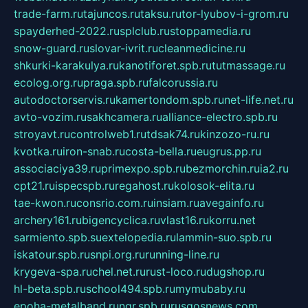
trade-farm.ru
tajuncos.ru
taksu.ru
tor-lyubov-i-grom.ru
spayderhed-2022.ru
splclub.ru
stoppamedia.ru
snow-guard.ru
slovar-ivrit.ru
cleanmedicine.ru
shkurki-karakulya.ru
kanotiforet.spb.ru
tutmassage.ru
ecolog.org.ru
praga.spb.ru
falcorussia.ru
autodoctorservis.ru
kamertondom.spb.ru
net-life.net.ru
avto-vozim.ru
sakhcamera.ru
alliance-electro.spb.ru
stroyavt.ru
controlweb1.ru
tdsak74.ru
kinzozo-ru.ru
kvotka.ru
iron-snab.ru
costa-bella.ru
eugrus.pp.ru
associaciya39.ru
primexpo.spb.ru
bezmorchin.ru
ia2.ru
cpt21.ru
ispecspb.ru
regahost.ru
kolosok-elita.ru
tae-kwon.ru
consrio.com.ru
insiam.ru
avegainfo.ru
archery161.ru
bigencyclica.ru
vlast16.ru
korru.net
sarmiento.spb.su
extelopedia.ru
lammin-suo.spb.ru
iskatour.spb.ru
snpi.org.ru
running-line.ru
krygeva-spa.ru
chel.net.ru
rust-loco.ru
dugshop.ru
hl-beta.spb.ru
school494.spb.ru
mymubaby.ru
epoha-metalband.ru
ngr.spb.ru
rusgosnews.com