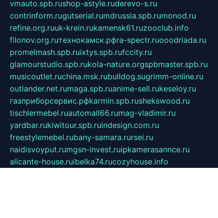
vmauto.spb.ru
shop-astyle.ru
derevo-s.ru
contrinform.ru
gutserial.ru
mdrussia.spb.ru
monod.ru
refine.org.ru
uk-krein.ru
kamensk61.ru
zooclub.info
filonov.org.ru
технокамск.рф
ra-spectr.ru
ooodriada.ru
promelmash.spb.ru
ixtys.spb.ru
fccity.ru
glamourstudio.spb.ru
kola-nature.org
spbmaster.spb.ru
musicoutlet.ru
china.msk.ru
bulldog.su
grimm-online.ru
outlander.net.ru
maga.spb.ru
anime-sell.ru
keseloy.ru
газприборсервис.рф
karmin.spb.ru
shekswood.ru
tischlermebel.ru
automall66.ru
mag-vladimir.ru
yardbar.ru
kiwitour.spb.ru
indesign.com.ru
freestylemebel.ru
bany-samara.ru
rsei.ru
naidisvoyput.ru
mgsn-invest.ru
ipkamerasannce.ru
alicante-house.ru
ibelka74.ru
cozyhouse.info
vlkargalev-studio.ru
700mb.ru
figura-ufa.ru
alina-live.ru
belarusiannews.ru
womenknow.ru
dos-vniimk.ru
sega.net.ru
dv.net.ru
phenomenonsofhistory.com
telesputnik.net.ru
wall.pp.ru
pylesosroidmi.ru