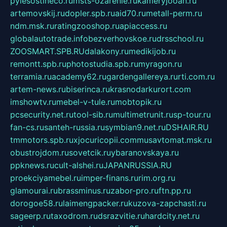
pylesostineco.ru
msts-ozarenie.ru
kameryjooan.ru
artemovskij.ru
dopler.spb.ru
aid70.ru
metall-perm.ru
ndm.msk.ru
ratingzooshop.ru
apiaccess.ru
globalautotrade.info
bezverhovskoe.ru
drsschool.ru
ZOOSMART.SPB.RU
dalakony.ru
medikijob.ru
remontt.spb.ru
photostudia.spb.ru
myragon.ru
terramia.ru
academy62.ru
gardengallereya.ru
rti.com.ru
artem-news.ru
biserinca.ru
krasnodarkurort.com
imshowtv.ru
mebel-v-tule.ru
mobtopik.ru
pcsecurity.net.ru
tool-sib.ru
multimetrunit.ru
sp-tour.ru
fan-cs.ru
santeh-russia.ru
symbian9.net.ru
DSHAIR.RU
tmmotors.spb.ru
xjocuricopii.com
musavtomat.msk.ru
obustrojdom.ru
sovetcik.ru
ybaranovskaya.ru
ppknews.ru
cult-alshei.ru
JAPANRUSSIA.RU
proekciyamebel.ru
imper-finans.ru
rim.org.ru
glamourai.ru
brassminus.ru
zabor-pro.ru
ftn.pp.ru
dorogoe58.ru
laimengpacker.ru
kuzova-zapchasti.ru
sageerp.ru
taxodrom.ru
dsrazvitie.ru
hardcity.net.ru