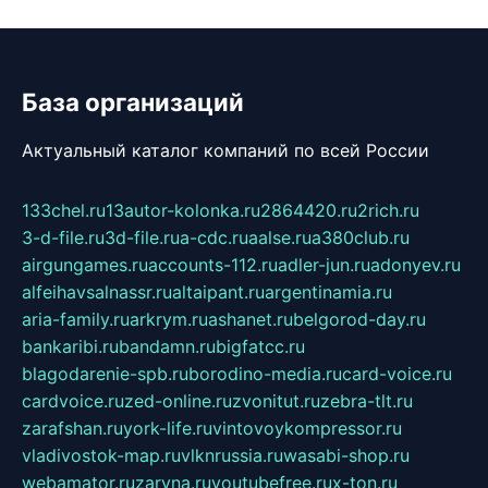
База организаций
Актуальный каталог компаний по всей России
133chel.ru
13autor-kolonka.ru
2864420.ru
2rich.ru
3-d-file.ru
3d-file.ru
a-cdc.ru
aalse.ru
a380club.ru
airgungames.ru
accounts-112.ru
adler-jun.ru
adonyev.ru
alfeihavsalnassr.ru
altaipant.ru
argentinamia.ru
aria-family.ru
arkrym.ru
ashanet.ru
belgorod-day.ru
bankaribi.ru
bandamn.ru
bigfatcc.ru
blagodarenie-spb.ru
borodino-media.ru
card-voice.ru
cardvoice.ru
zed-online.ru
zvonitut.ru
zebra-tlt.ru
zarafshan.ru
york-life.ru
vintovoykompressor.ru
vladivostok-map.ru
vlknrussia.ru
wasabi-shop.ru
webamator.ru
zaryna.ru
youtubefree.ru
x-ton.ru