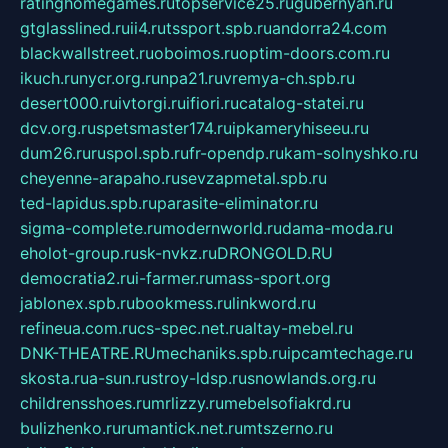
ratinghomegames.ru
topservice25.ru
gubernyan.ru
gtglasslined.ru
ii4.ru
tssport.spb.ru
andorra24.com
blackwallstreet.ru
oboimos.ru
optim-doors.com.ru
ikuch.ru
nycr.org.ru
npa21.ru
vremya-ch.spb.ru
desert000.ru
ivtorgi.ru
ifiori.ru
catalog-statei.ru
dcv.org.ru
spetsmaster174.ru
ipkameryhiseeu.ru
dum26.ru
ruspol.spb.ru
fr-opendp.ru
kam-solnyshko.ru
cheyenne-arapaho.ru
sevzapmetal.spb.ru
ted-lapidus.spb.ru
parasite-eliminator.ru
sigma-complete.ru
modernworld.ru
dama-moda.ru
eholot-group.ru
sk-nvkz.ru
DRONGOLD.RU
democratia2.ru
i-farmer.ru
mass-sport.org
jablonex.spb.ru
bookmess.ru
linkword.ru
refineua.com.ru
cs-spec.net.ru
altay-mebel.ru
DNK-THEATRE.RU
mechaniks.spb.ru
ipcamtechage.ru
skosta.ru
a-sun.ru
stroy-ldsp.ru
snowlands.org.ru
childrensshoes.ru
mrlizzy.ru
mebelsofiakrd.ru
bulizhenko.ru
rumantick.net.ru
mtszerno.ru