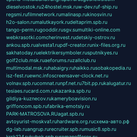
dieselvostok.ru
24hostel.msk.ru
w-dev.ru
f-ship.ru
regsmi.ru
filmnetwork.ru
malinasp.ru
kinosvin.ru
h2o-salon.ru
malutkayork.ru
deltaprim.spb.ru
tango-perm.ru
gooddir.ru
sgv.su
multiki-online.com
webkrasotki.com
cherinvest.ru
detskiy-ostrov.ru
ankou.spb.ru
alvesta1.ru
pdf-creator.ru
nix-files.org.ru
sakhatoday.ru
elektrikersymboler.ru
sputnikyes.ru
golf2club.msk.ru
aeforums.ru
zallclub.ru
multimodal.msk.ru
habaigry.ru
haikko.ru
sobakopedia.ru
isz-fest.ru
ewnc.info
screensaver-clock.net.ru
volnav.spb.ru
comnat.ru
npf.net.ru
7bit.pp.ru
kalugatur.ru
tesiaes.ru
card.com.ru
kazanka.spb.ru
gildiya-kuznecov.ru
kameryboavision.ru
griffoncom.spb.ru
fabrika-emotsiy.ru
PARK-MATROSOVA.RU
agat.spb.ru
avtoyurist-moskva1.ru
hardware.org.ru
схема-авто.рф
dg-lab.ru
angrup.ru
recruiter.spb.ru
music8.spb.ru
krsk124.ru
kubok.spb.ru
romanofforex.ru