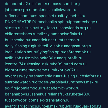
democratia2.ru
i-farmer.ru
mass-sport.org
jablonex.spb.ru
bookmess.ru
linkword.ru
refineua.com.ru
cs-spec.net.ru
altay-mebel.ru
DNK-THEATRE.RU
mechaniks.spb.ru
ipcamtechage.ru
skosta.ru
a-sun.ru
stroy-ldsp.ru
snowlands.org.ru
childrensshoes.ru
mrlizzy.ru
mebelsofiakrd.ru
bulizhenko.ru
rumantick.net.ru
mtszerno.ru
daily-fishing.ru
glushiteli-v-spb.ru
megasat.org.ru
localization.net.ru
flyingfish.pp.ru
ds5teremok.ru
aclib.spb.ru
komissionka30.ru
mag-profit.ru
icentre-74.ru
leasing-nsk.ru
hd39.ru
rcd.com.ru
bioprot.ru
deltaextreme.ru
mirkotlov07.ru
mycrossway.ru
temamedia.ru
art-fusing.ru
cbslefort.ru
sunroadwatch.ru
citroen-yaroslavl.ru
ratnews.msk.ru
sk-if.ru
joomlamoduli.ru
academic-work.ru
bananaboys.ru
sanekua.ru
lianafrukt.ru
beta43.ru
tucsonwoori.com
alex-translation.ru
avantgardeclinics.ru
noel.msk.ru
buylq.ru
aquas-spb.ru