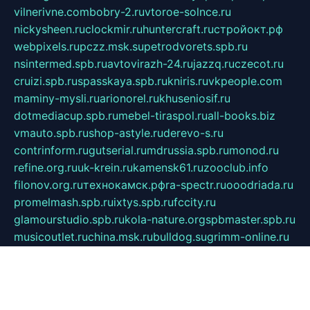
vilnerivne.com
bobry-2.ru
vtoroe-solnce.ru
nickysheen.ru
clockmir.ru
huntercraft.ru
стройокт.рф
webpixels.ru
pczz.msk.su
petrodvorets.spb.ru
nsintermed.spb.ru
avtovirazh-24.ru
jazzq.ru
czecot.ru
cruizi.spb.ru
spasskaya.spb.ru
kniris.ru
vkpeople.com
maminy-mysli.ru
arionorel.ru
khuseniosif.ru
dotmediacup.spb.ru
mebel-tiraspol.ru
all-books.biz
vmauto.spb.ru
shop-astyle.ru
derevo-s.ru
contrinform.ru
gutserial.ru
mdrussia.spb.ru
monod.ru
refine.org.ru
uk-krein.ru
kamensk61.ru
zooclub.info
filonov.org.ru
технокамск.рф
ra-spectr.ru
ooodriada.ru
promelmash.spb.ru
ixtys.spb.ru
fccity.ru
glamourstudio.spb.ru
kola-nature.org
spbmaster.spb.ru
musicoutlet.ru
china.msk.ru
bulldog.su
grimm-online.ru
outlander.net.ru
maga.spb.ru
anime-sell.ru
keseloy.ru
газприборсервис.рф
karmin.spb.ru
shekswood.ru
tischlermebel.ru
automall66.ru
mag-vladimir.ru
yardbar.ru
kiwitour.spb.ru
indesign.com.ru