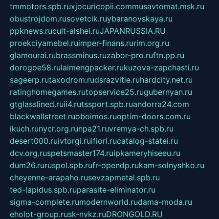
tmmotors.spb.ru
xjocuricopii.com
musavtomat.msk.ru
obustrojdom.ru
sovetcik.ru
ybaranovskaya.ru
ppknews.ru
cult-alshei.ru
JAPANRUSSIA.RU
proekciyamebel.ru
imper-finans.ru
rim.org.ru
glamourai.ru
brassminus.ru
zabor-pro.ru
ftn.pp.ru
dorogoe58.ru
laimengpacker.ru
kuzova-zapchasti.ru
sageerp.ru
taxodrom.ru
dsrazvitie.ru
hardcity.net.ru
ratinghomegames.ru
topservice25.ru
gubernyan.ru
gtglasslined.ru
ii4.ru
tssport.spb.ru
andorra24.com
blackwallstreet.ru
oboimos.ru
optim-doors.com.ru
ikuch.ru
nycr.org.ru
npa21.ru
vremya-ch.spb.ru
desert000.ru
ivtorgi.ru
ifiori.ru
catalog-statei.ru
dcv.org.ru
spetsmaster174.ru
ipkameryhiseeu.ru
dum26.ru
ruspol.spb.ru
fr-opendp.ru
kam-solnyshko.ru
cheyenne-arapaho.ru
sevzapmetal.spb.ru
ted-lapidus.spb.ru
parasite-eliminator.ru
sigma-complete.ru
modernworld.ru
dama-moda.ru
eholot-group.ru
sk-nvkz.ru
DRONGOLD.RU