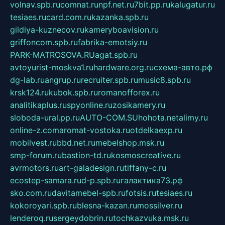
volnav.spb.ru
comnat.ru
npf.net.ru
7bit.pp.ru
kalugatur.ru
tesiaes.ru
card.com.ru
kazanka.spb.ru
gildiya-kuznecov.ru
kameryboavision.ru
griffoncom.spb.ru
fabrika-emotsiy.ru
PARK-MATROSOVA.RU
agat.spb.ru
avtoyurist-moskva1.ru
hardware.org.ru
схема-авто.рф
dg-lab.ru
angrup.ru
recruiter.spb.ru
music8.spb.ru
krsk124.ru
kubok.spb.ru
romanofforex.ru
analitikaplus.ru
spyonline.ru
zosikamery.ru
sloboda-ural.pp.ru
AUTO-COM.SU
hohota.net
alimy.ru
online-z.com
aromat-vostoka.ru
otdelkaexp.ru
mobilvest.ru
bbd.net.ru
mebelshop.msk.ru
smp-forum.ru
bastion-td.ru
kosmoscreative.ru
avrmotors.ru
art-galadesign.ru
tiffany-c.ru
ecostep-samara.ru
d-p.spb.ru
галактика73.рф
sko.com.ru
davitamebel-spb.ru
fotsis.ru
tesiaes.ru
kokoroyari.spb.ru
blesna-kazan.ru
mossilver.ru
lenderoq.ru
sergeydobrin.ru
tochkazvuka.msk.ru