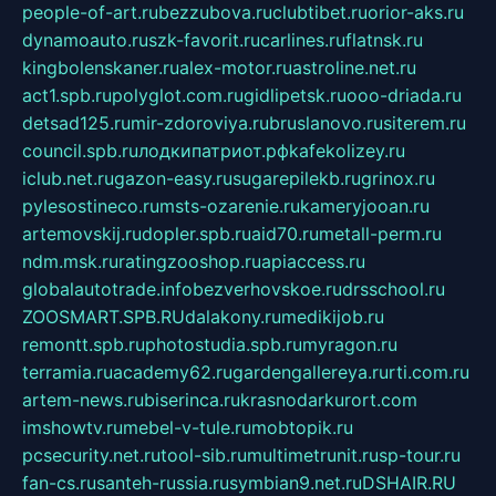
people-of-art.ru
bezzubova.ru
clubtibet.ru
orior-aks.ru
dynamoauto.ru
szk-favorit.ru
carlines.ru
flatnsk.ru
kingbolenskaner.ru
alex-motor.ru
astroline.net.ru
act1.spb.ru
polyglot.com.ru
gidlipetsk.ru
ooo-driada.ru
detsad125.ru
mir-zdoroviya.ru
bruslanovo.ru
siterem.ru
council.spb.ru
лодкипатриот.рф
kafekolizey.ru
iclub.net.ru
gazon-easy.ru
sugarepilekb.ru
grinox.ru
pylesostineco.ru
msts-ozarenie.ru
kameryjooan.ru
artemovskij.ru
dopler.spb.ru
aid70.ru
metall-perm.ru
ndm.msk.ru
ratingzooshop.ru
apiaccess.ru
globalautotrade.info
bezverhovskoe.ru
drsschool.ru
ZOOSMART.SPB.RU
dalakony.ru
medikijob.ru
remontt.spb.ru
photostudia.spb.ru
myragon.ru
terramia.ru
academy62.ru
gardengallereya.ru
rti.com.ru
artem-news.ru
biserinca.ru
krasnodarkurort.com
imshowtv.ru
mebel-v-tule.ru
mobtopik.ru
pcsecurity.net.ru
tool-sib.ru
multimetrunit.ru
sp-tour.ru
fan-cs.ru
santeh-russia.ru
symbian9.net.ru
DSHAIR.RU