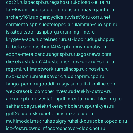
cpt21.ru
ispecspb.ru
regahost.ru
kolosok-elita.ru
tae-kwon.ru
consrio.com.ru
insiam.ru
avegainfo.ru
archery161.ru
bigencyclica.ru
vlast16.ru
korru.net
sarmiento.spb.su
extelopedia.ru
lammin-suo.spb.ru
iskatour.spb.ru
snpi.org.ru
running-line.ru
krygeva-spa.ru
chel.net.ru
rust-loco.ru
dugshop.ru
hl-beta.spb.ru
school494.spb.ru
mymubaby.ru
epoha-metalband.ru
ngr.spb.ru
rusgosnews.com
dieselvostok.ru
24hostel.msk.ru
w-dev.ru
f-ship.ru
regsmi.ru
filmnetwork.ru
malinasp.ru
kinosvin.ru
h2o-salon.ru
malutkayork.ru
deltaprim.spb.ru
tango-perm.ru
gooddir.ru
sgv.su
multiki-online.com
webkrasotki.com
cherinvest.ru
detskiy-ostrov.ru
ankou.spb.ru
alvesta1.ru
pdf-creator.ru
nix-files.org.ru
sakhatoday.ru
elektrikersymboler.ru
sputnikyes.ru
golf2club.msk.ru
aeforums.ru
zallclub.ru
multimodal.msk.ru
habaigry.ru
haikko.ru
sobakopedia.ru
isz-fest.ru
ewnc.info
screensaver-clock.net.ru