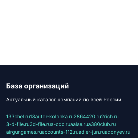
База организаций
Актуальный каталог компаний по всей России
133chel.ru
13autor-kolonka.ru
2864420.ru
2rich.ru
3-d-file.ru
3d-file.ru
a-cdc.ru
aalse.ru
a380club.ru
airgungames.ru
accounts-112.ru
adler-jun.ru
adonyev.ru