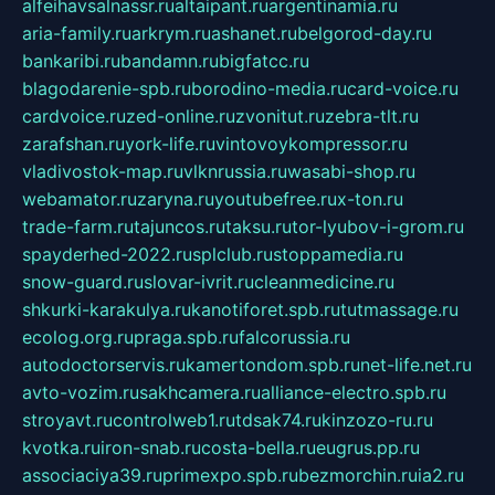
alfeihavsalnassr.ru
altaipant.ru
argentinamia.ru
aria-family.ru
arkrym.ru
ashanet.ru
belgorod-day.ru
bankaribi.ru
bandamn.ru
bigfatcc.ru
blagodarenie-spb.ru
borodino-media.ru
card-voice.ru
cardvoice.ru
zed-online.ru
zvonitut.ru
zebra-tlt.ru
zarafshan.ru
york-life.ru
vintovoykompressor.ru
vladivostok-map.ru
vlknrussia.ru
wasabi-shop.ru
webamator.ru
zaryna.ru
youtubefree.ru
x-ton.ru
trade-farm.ru
tajuncos.ru
taksu.ru
tor-lyubov-i-grom.ru
spayderhed-2022.ru
splclub.ru
stoppamedia.ru
snow-guard.ru
slovar-ivrit.ru
cleanmedicine.ru
shkurki-karakulya.ru
kanotiforet.spb.ru
tutmassage.ru
ecolog.org.ru
praga.spb.ru
falcorussia.ru
autodoctorservis.ru
kamertondom.spb.ru
net-life.net.ru
avto-vozim.ru
sakhcamera.ru
alliance-electro.spb.ru
stroyavt.ru
controlweb1.ru
tdsak74.ru
kinzozo-ru.ru
kvotka.ru
iron-snab.ru
costa-bella.ru
eugrus.pp.ru
associaciya39.ru
primexpo.spb.ru
bezmorchin.ru
ia2.ru