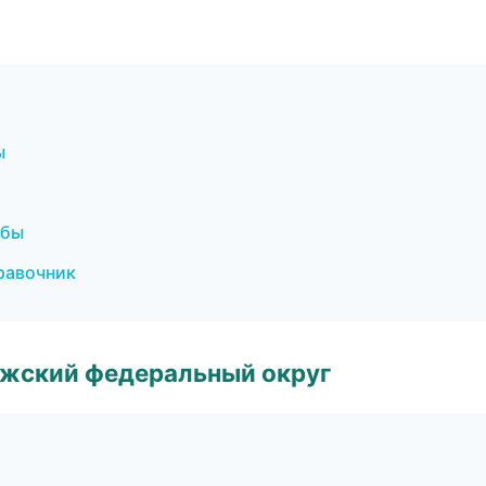
ы
жбы
правочник
лжский федеральный округ