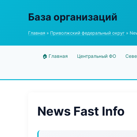
База организаций
Главная
»
Приволжский федеральный округ
» New
🏠 Главная
Центральный ФО
Севе
News Fast Info