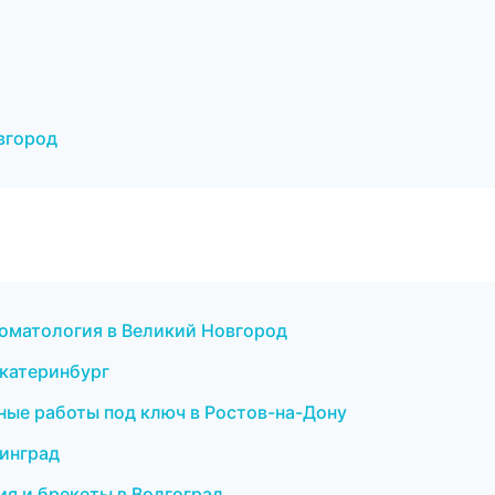
вгород
стоматология в Великий Новгород
 Екатеринбург
ые работы под ключ в Ростов-на-Дону
нинград
ия и брекеты в Волгоград