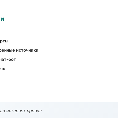
ми
арты
еренные источники
чат-бот
иях
да интернет пропал.