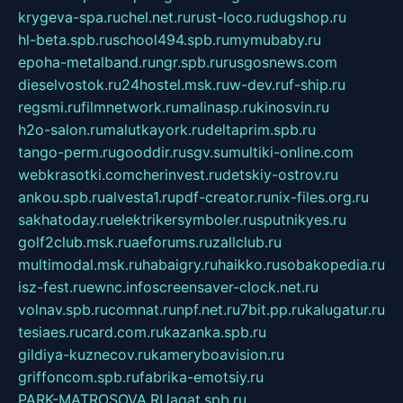
krygeva-spa.ru
chel.net.ru
rust-loco.ru
dugshop.ru
hl-beta.spb.ru
school494.spb.ru
mymubaby.ru
epoha-metalband.ru
ngr.spb.ru
rusgosnews.com
dieselvostok.ru
24hostel.msk.ru
w-dev.ru
f-ship.ru
regsmi.ru
filmnetwork.ru
malinasp.ru
kinosvin.ru
h2o-salon.ru
malutkayork.ru
deltaprim.spb.ru
tango-perm.ru
gooddir.ru
sgv.su
multiki-online.com
webkrasotki.com
cherinvest.ru
detskiy-ostrov.ru
ankou.spb.ru
alvesta1.ru
pdf-creator.ru
nix-files.org.ru
sakhatoday.ru
elektrikersymboler.ru
sputnikyes.ru
golf2club.msk.ru
aeforums.ru
zallclub.ru
multimodal.msk.ru
habaigry.ru
haikko.ru
sobakopedia.ru
isz-fest.ru
ewnc.info
screensaver-clock.net.ru
volnav.spb.ru
comnat.ru
npf.net.ru
7bit.pp.ru
kalugatur.ru
tesiaes.ru
card.com.ru
kazanka.spb.ru
gildiya-kuznecov.ru
kameryboavision.ru
griffoncom.spb.ru
fabrika-emotsiy.ru
PARK-MATROSOVA.RU
agat.spb.ru