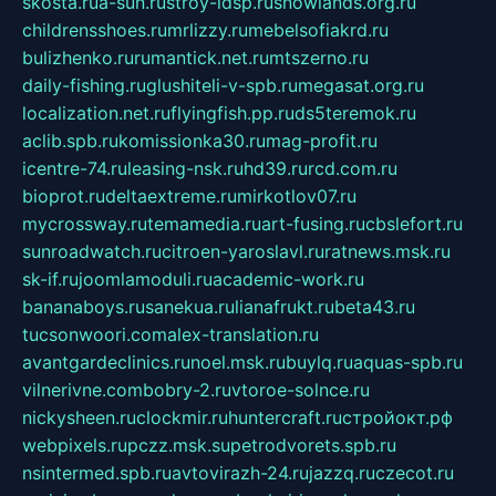
skosta.ru
a-sun.ru
stroy-ldsp.ru
snowlands.org.ru
childrensshoes.ru
mrlizzy.ru
mebelsofiakrd.ru
bulizhenko.ru
rumantick.net.ru
mtszerno.ru
daily-fishing.ru
glushiteli-v-spb.ru
megasat.org.ru
localization.net.ru
flyingfish.pp.ru
ds5teremok.ru
aclib.spb.ru
komissionka30.ru
mag-profit.ru
icentre-74.ru
leasing-nsk.ru
hd39.ru
rcd.com.ru
bioprot.ru
deltaextreme.ru
mirkotlov07.ru
mycrossway.ru
temamedia.ru
art-fusing.ru
cbslefort.ru
sunroadwatch.ru
citroen-yaroslavl.ru
ratnews.msk.ru
sk-if.ru
joomlamoduli.ru
academic-work.ru
bananaboys.ru
sanekua.ru
lianafrukt.ru
beta43.ru
tucsonwoori.com
alex-translation.ru
avantgardeclinics.ru
noel.msk.ru
buylq.ru
aquas-spb.ru
vilnerivne.com
bobry-2.ru
vtoroe-solnce.ru
nickysheen.ru
clockmir.ru
huntercraft.ru
стройокт.рф
webpixels.ru
pczz.msk.su
petrodvorets.spb.ru
nsintermed.spb.ru
avtovirazh-24.ru
jazzq.ru
czecot.ru