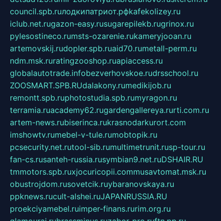
council.spb.ru
лодкипатриот.рф
kafekolizey.ru
iclub.net.ru
gazon-easy.ru
sugarepilekb.ru
grinox.ru
pylesostineco.ru
msts-ozarenie.ru
kameryjooan.ru
artemovskij.ru
dopler.spb.ru
aid70.ru
metall-perm.ru
ndm.msk.ru
ratingzooshop.ru
apiaccess.ru
globalautotrade.info
bezverhovskoe.ru
drsschool.ru
ZOOSMART.SPB.RU
dalakony.ru
medikijob.ru
remontt.spb.ru
photostudia.spb.ru
myragon.ru
terramia.ru
academy62.ru
gardengallereya.ru
rti.com.ru
artem-news.ru
biserinca.ru
krasnodarkurort.com
imshowtv.ru
mebel-v-tule.ru
mobtopik.ru
pcsecurity.net.ru
tool-sib.ru
multimetrunit.ru
sp-tour.ru
fan-cs.ru
santeh-russia.ru
symbian9.net.ru
DSHAIR.RU
tmmotors.spb.ru
xjocuricopii.com
musavtomat.msk.ru
obustrojdom.ru
sovetcik.ru
ybaranovskaya.ru
ppknews.ru
cult-alshei.ru
JAPANRUSSIA.RU
proekciyamebel.ru
imper-finans.ru
rim.org.ru