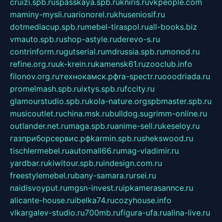
cruizi.spb.ru
spasskaya.spb.ru
kniris.ru
vkpeople.com
maminy-mysli.ru
arionorel.ru
khuseniosif.ru
dotmediacup.spb.ru
mebel-tiraspol.ru
all-books.biz
vmauto.spb.ru
shop-astyle.ru
derevo-s.ru
contrinform.ru
gutserial.ru
mdrussia.spb.ru
monod.ru
refine.org.ru
uk-krein.ru
kamensk61.ru
zooclub.info
filonov.org.ru
технокамск.рф
ra-spectr.ru
ooodriada.ru
promelmash.spb.ru
ixtys.spb.ru
fccity.ru
glamourstudio.spb.ru
kola-nature.org
spbmaster.spb.ru
musicoutlet.ru
china.msk.ru
bulldog.su
grimm-online.ru
outlander.net.ru
maga.spb.ru
anime-sell.ru
keseloy.ru
газприборсервис.рф
karmin.spb.ru
shekswood.ru
tischlermebel.ru
automall66.ru
mag-vladimir.ru
yardbar.ru
kiwitour.spb.ru
indesign.com.ru
freestylemebel.ru
bany-samara.ru
rsei.ru
naidisvoyput.ru
mgsn-invest.ru
ipkamerasannce.ru
alicante-house.ru
ibelka74.ru
cozyhouse.info
vlkargalev-studio.ru
700mb.ru
figura-ufa.ru
alina-live.ru