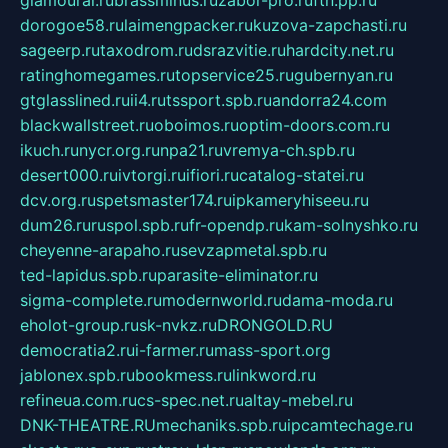
glamourai.ru
brassminus.ru
zabor-pro.ru
ftn.pp.ru
dorogoe58.ru
laimengpacker.ru
kuzova-zapchasti.ru
sageerp.ru
taxodrom.ru
dsrazvitie.ru
hardcity.net.ru
ratinghomegames.ru
topservice25.ru
gubernyan.ru
gtglasslined.ru
ii4.ru
tssport.spb.ru
andorra24.com
blackwallstreet.ru
oboimos.ru
optim-doors.com.ru
ikuch.ru
nycr.org.ru
npa21.ru
vremya-ch.spb.ru
desert000.ru
ivtorgi.ru
ifiori.ru
catalog-statei.ru
dcv.org.ru
spetsmaster174.ru
ipkameryhiseeu.ru
dum26.ru
ruspol.spb.ru
fr-opendp.ru
kam-solnyshko.ru
cheyenne-arapaho.ru
sevzapmetal.spb.ru
ted-lapidus.spb.ru
parasite-eliminator.ru
sigma-complete.ru
modernworld.ru
dama-moda.ru
eholot-group.ru
sk-nvkz.ru
DRONGOLD.RU
democratia2.ru
i-farmer.ru
mass-sport.org
jablonex.spb.ru
bookmess.ru
linkword.ru
refineua.com.ru
cs-spec.net.ru
altay-mebel.ru
DNK-THEATRE.RU
mechaniks.spb.ru
ipcamtechage.ru