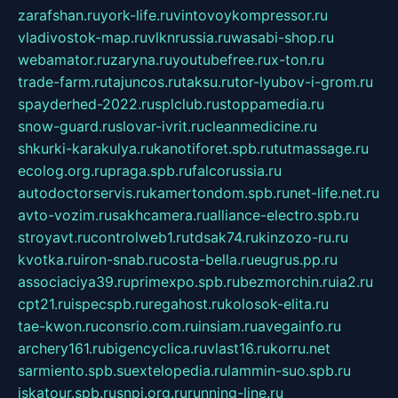
zarafshan.ru
york-life.ru
vintovoykompressor.ru
vladivostok-map.ru
vlknrussia.ru
wasabi-shop.ru
webamator.ru
zaryna.ru
youtubefree.ru
x-ton.ru
trade-farm.ru
tajuncos.ru
taksu.ru
tor-lyubov-i-grom.ru
spayderhed-2022.ru
splclub.ru
stoppamedia.ru
snow-guard.ru
slovar-ivrit.ru
cleanmedicine.ru
shkurki-karakulya.ru
kanotiforet.spb.ru
tutmassage.ru
ecolog.org.ru
praga.spb.ru
falcorussia.ru
autodoctorservis.ru
kamertondom.spb.ru
net-life.net.ru
avto-vozim.ru
sakhcamera.ru
alliance-electro.spb.ru
stroyavt.ru
controlweb1.ru
tdsak74.ru
kinzozo-ru.ru
kvotka.ru
iron-snab.ru
costa-bella.ru
eugrus.pp.ru
associaciya39.ru
primexpo.spb.ru
bezmorchin.ru
ia2.ru
cpt21.ru
ispecspb.ru
regahost.ru
kolosok-elita.ru
tae-kwon.ru
consrio.com.ru
insiam.ru
avegainfo.ru
archery161.ru
bigencyclica.ru
vlast16.ru
korru.net
sarmiento.spb.su
extelopedia.ru
lammin-suo.spb.ru
iskatour.spb.ru
snpi.org.ru
running-line.ru