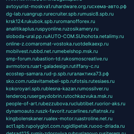
avtoyurist-moskva1.ru
hardware.org.ru
схема-авто.рф
dg-lab.ru
angrup.ru
recruiter.spb.ru
music8.spb.ru
krsk124.ru
kubok.spb.ru
romanofforex.ru
analitikaplus.ru
spyonline.ru
zosikamery.ru
sloboda-ural.pp.ru
AUTO-COM.SU
hohota.net
alimy.ru
online-z.com
aromat-vostoka.ru
otdelkaexp.ru
mobilvest.ru
bbd.net.ru
mebelshop.msk.ru
smp-forum.ru
bastion-td.ru
kosmoscreative.ru
avrmotors.ru
art-galadesign.ru
tiffany-c.ru
ecostep-samara.ru
d-p.spb.ru
галактика73.рф
sko.com.ru
davitamebel-spb.ru
fotsis.ru
tesiaes.ru
kokoroyari.spb.ru
blesna-kazan.ru
mossilver.ru
lenderoq.ru
sergeydobrin.ru
tochkazvuka.msk.ru
people-of-art.ru
bezzubova.ru
clubtibet.ru
orior-aks.ru
dynamoauto.ru
szk-favorit.ru
carlines.ru
flatnsk.ru
kingbolenskaner.ru
alex-motor.ru
astroline.net.ru
act1.spb.ru
polyglot.com.ru
gidlipetsk.ru
ooo-driada.ru
detsad125.ru
mir-zdoroviya.ru
bruslanovo.ru
siterem.ru