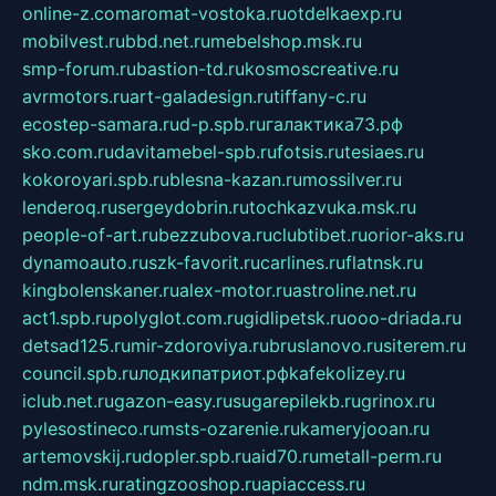
online-z.com
aromat-vostoka.ru
otdelkaexp.ru
mobilvest.ru
bbd.net.ru
mebelshop.msk.ru
smp-forum.ru
bastion-td.ru
kosmoscreative.ru
avrmotors.ru
art-galadesign.ru
tiffany-c.ru
ecostep-samara.ru
d-p.spb.ru
галактика73.рф
sko.com.ru
davitamebel-spb.ru
fotsis.ru
tesiaes.ru
kokoroyari.spb.ru
blesna-kazan.ru
mossilver.ru
lenderoq.ru
sergeydobrin.ru
tochkazvuka.msk.ru
people-of-art.ru
bezzubova.ru
clubtibet.ru
orior-aks.ru
dynamoauto.ru
szk-favorit.ru
carlines.ru
flatnsk.ru
kingbolenskaner.ru
alex-motor.ru
astroline.net.ru
act1.spb.ru
polyglot.com.ru
gidlipetsk.ru
ooo-driada.ru
detsad125.ru
mir-zdoroviya.ru
bruslanovo.ru
siterem.ru
council.spb.ru
лодкипатриот.рф
kafekolizey.ru
iclub.net.ru
gazon-easy.ru
sugarepilekb.ru
grinox.ru
pylesostineco.ru
msts-ozarenie.ru
kameryjooan.ru
artemovskij.ru
dopler.spb.ru
aid70.ru
metall-perm.ru
ndm.msk.ru
ratingzooshop.ru
apiaccess.ru