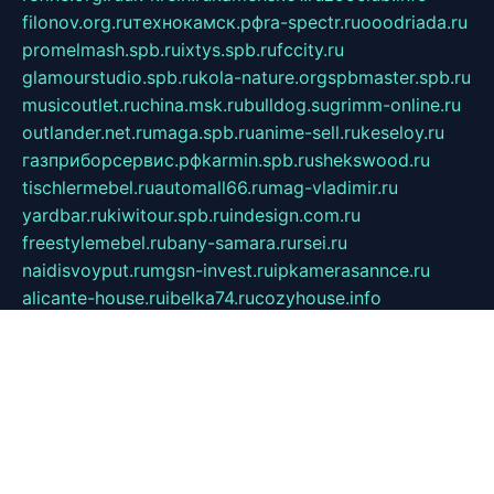
filonov.org.ru
технокамск.рф
ra-spectr.ru
ooodriada.ru
promelmash.spb.ru
ixtys.spb.ru
fccity.ru
glamourstudio.spb.ru
kola-nature.org
spbmaster.spb.ru
musicoutlet.ru
china.msk.ru
bulldog.su
grimm-online.ru
outlander.net.ru
maga.spb.ru
anime-sell.ru
keseloy.ru
газприборсервис.рф
karmin.spb.ru
shekswood.ru
tischlermebel.ru
automall66.ru
mag-vladimir.ru
yardbar.ru
kiwitour.spb.ru
indesign.com.ru
freestylemebel.ru
bany-samara.ru
rsei.ru
naidisvoyput.ru
mgsn-invest.ru
ipkamerasannce.ru
alicante-house.ru
ibelka74.ru
cozyhouse.info
vlkargalev-studio.ru
700mb.ru
figura-ufa.ru
alina-live.ru
belarusiannews.ru
womenknow.ru
dos-vniimk.ru
sega.net.ru
dv.net.ru
phenomenonsofhistory.com
telesputnik.net.ru
wall.pp.ru
pylesosroidmi.ru
gtc-clan.ru
cligs.ru
bibikazap.ru
popova.org.ru
netwhistler.spb.ru
bellvil.ru
bonzon.ru
iss-vladik.ru
defiparis.net.ru
las-gryzas.ru
amku.ru