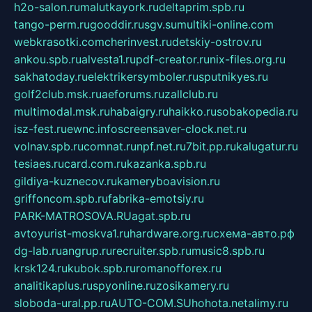
h2o-salon.ru
malutkayork.ru
deltaprim.spb.ru
tango-perm.ru
gooddir.ru
sgv.su
multiki-online.com
webkrasotki.com
cherinvest.ru
detskiy-ostrov.ru
ankou.spb.ru
alvesta1.ru
pdf-creator.ru
nix-files.org.ru
sakhatoday.ru
elektrikersymboler.ru
sputnikyes.ru
golf2club.msk.ru
aeforums.ru
zallclub.ru
multimodal.msk.ru
habaigry.ru
haikko.ru
sobakopedia.ru
isz-fest.ru
ewnc.info
screensaver-clock.net.ru
volnav.spb.ru
comnat.ru
npf.net.ru
7bit.pp.ru
kalugatur.ru
tesiaes.ru
card.com.ru
kazanka.spb.ru
gildiya-kuznecov.ru
kameryboavision.ru
griffoncom.spb.ru
fabrika-emotsiy.ru
PARK-MATROSOVA.RU
agat.spb.ru
avtoyurist-moskva1.ru
hardware.org.ru
схема-авто.рф
dg-lab.ru
angrup.ru
recruiter.spb.ru
music8.spb.ru
krsk124.ru
kubok.spb.ru
romanofforex.ru
analitikaplus.ru
spyonline.ru
zosikamery.ru
sloboda-ural.pp.ru
AUTO-COM.SU
hohota.net
alimy.ru