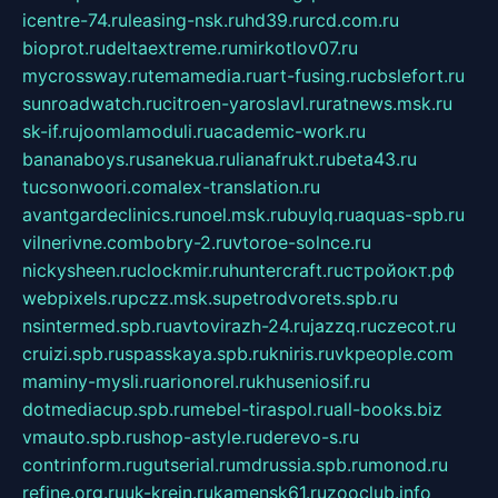
icentre-74.ru
leasing-nsk.ru
hd39.ru
rcd.com.ru
bioprot.ru
deltaextreme.ru
mirkotlov07.ru
mycrossway.ru
temamedia.ru
art-fusing.ru
cbslefort.ru
sunroadwatch.ru
citroen-yaroslavl.ru
ratnews.msk.ru
sk-if.ru
joomlamoduli.ru
academic-work.ru
bananaboys.ru
sanekua.ru
lianafrukt.ru
beta43.ru
tucsonwoori.com
alex-translation.ru
avantgardeclinics.ru
noel.msk.ru
buylq.ru
aquas-spb.ru
vilnerivne.com
bobry-2.ru
vtoroe-solnce.ru
nickysheen.ru
clockmir.ru
huntercraft.ru
стройокт.рф
webpixels.ru
pczz.msk.su
petrodvorets.spb.ru
nsintermed.spb.ru
avtovirazh-24.ru
jazzq.ru
czecot.ru
cruizi.spb.ru
spasskaya.spb.ru
kniris.ru
vkpeople.com
maminy-mysli.ru
arionorel.ru
khuseniosif.ru
dotmediacup.spb.ru
mebel-tiraspol.ru
all-books.biz
vmauto.spb.ru
shop-astyle.ru
derevo-s.ru
contrinform.ru
gutserial.ru
mdrussia.spb.ru
monod.ru
refine.org.ru
uk-krein.ru
kamensk61.ru
zooclub.info