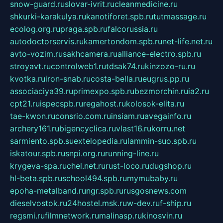
snow-guard.ru
slovar-ivrit.ru
cleanmedicine.ru
shkurki-karakulya.ru
kanotiforet.spb.ru
tutmassage.ru
ecolog.org.ru
praga.spb.ru
falcorussia.ru
autodoctorservis.ru
kamertondom.spb.ru
net-life.net.ru
avto-vozim.ru
sakhcamera.ru
alliance-electro.spb.ru
stroyavt.ru
controlweb1.ru
tdsak74.ru
kinzozo-ru.ru
kvotka.ru
iron-snab.ru
costa-bella.ru
eugrus.pp.ru
associaciya39.ru
primexpo.spb.ru
bezmorchin.ru
ia2.ru
cpt21.ru
ispecspb.ru
regahost.ru
kolosok-elita.ru
tae-kwon.ru
consrio.com.ru
insiam.ru
avegainfo.ru
archery161.ru
bigencyclica.ru
vlast16.ru
korru.net
sarmiento.spb.su
extelopedia.ru
lammin-suo.spb.ru
iskatour.spb.ru
snpi.org.ru
running-line.ru
krygeva-spa.ru
chel.net.ru
rust-loco.ru
dugshop.ru
hl-beta.spb.ru
school494.spb.ru
mymubaby.ru
epoha-metalband.ru
ngr.spb.ru
rusgosnews.com
dieselvostok.ru
24hostel.msk.ru
w-dev.ru
f-ship.ru
regsmi.ru
filmnetwork.ru
malinasp.ru
kinosvin.ru