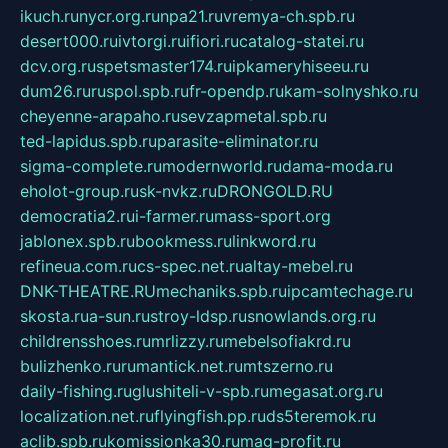
ikuch.ru
nycr.org.ru
npa21.ru
vremya-ch.spb.ru
desert000.ru
ivtorgi.ru
ifiori.ru
catalog-statei.ru
dcv.org.ru
spetsmaster174.ru
ipkameryhiseeu.ru
dum26.ru
ruspol.spb.ru
fr-opendp.ru
kam-solnyshko.ru
cheyenne-arapaho.ru
sevzapmetal.spb.ru
ted-lapidus.spb.ru
parasite-eliminator.ru
sigma-complete.ru
modernworld.ru
dama-moda.ru
eholot-group.ru
sk-nvkz.ru
DRONGOLD.RU
democratia2.ru
i-farmer.ru
mass-sport.org
jablonex.spb.ru
bookmess.ru
linkword.ru
refineua.com.ru
cs-spec.net.ru
altay-mebel.ru
DNK-THEATRE.RU
mechaniks.spb.ru
ipcamtechage.ru
skosta.ru
a-sun.ru
stroy-ldsp.ru
snowlands.org.ru
childrensshoes.ru
mrlizzy.ru
mebelsofiakrd.ru
bulizhenko.ru
rumantick.net.ru
mtszerno.ru
daily-fishing.ru
glushiteli-v-spb.ru
megasat.org.ru
localization.net.ru
flyingfish.pp.ru
ds5teremok.ru
aclib.spb.ru
komissionka30.ru
mag-profit.ru