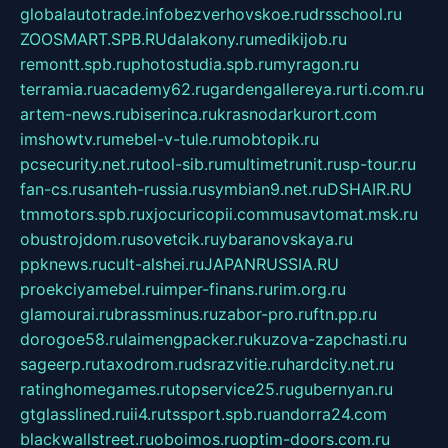
globalautotrade.info
bezverhovskoe.ru
drsschool.ru
ZOOSMART.SPB.RU
dalakony.ru
medikijob.ru
remontt.spb.ru
photostudia.spb.ru
myragon.ru
terramia.ru
academy62.ru
gardengallereya.ru
rti.com.ru
artem-news.ru
biserinca.ru
krasnodarkurort.com
imshowtv.ru
mebel-v-tule.ru
mobtopik.ru
pcsecurity.net.ru
tool-sib.ru
multimetrunit.ru
sp-tour.ru
fan-cs.ru
santeh-russia.ru
symbian9.net.ru
DSHAIR.RU
tmmotors.spb.ru
xjocuricopii.com
musavtomat.msk.ru
obustrojdom.ru
sovetcik.ru
ybaranovskaya.ru
ppknews.ru
cult-alshei.ru
JAPANRUSSIA.RU
proekciyamebel.ru
imper-finans.ru
rim.org.ru
glamourai.ru
brassminus.ru
zabor-pro.ru
ftn.pp.ru
dorogoe58.ru
laimengpacker.ru
kuzova-zapchasti.ru
sageerp.ru
taxodrom.ru
dsrazvitie.ru
hardcity.net.ru
ratinghomegames.ru
topservice25.ru
gubernyan.ru
gtglasslined.ru
ii4.ru
tssport.spb.ru
andorra24.com
blackwallstreet.ru
oboimos.ru
optim-doors.com.ru