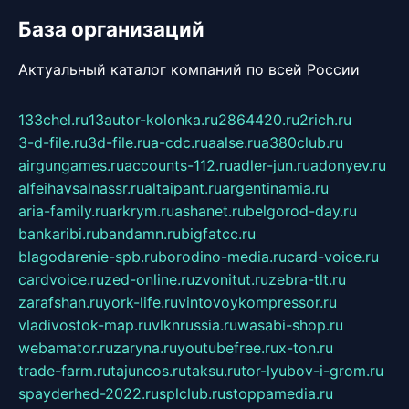
База организаций
Актуальный каталог компаний по всей России
133chel.ru
13autor-kolonka.ru
2864420.ru
2rich.ru
3-d-file.ru
3d-file.ru
a-cdc.ru
aalse.ru
a380club.ru
airgungames.ru
accounts-112.ru
adler-jun.ru
adonyev.ru
alfeihavsalnassr.ru
altaipant.ru
argentinamia.ru
aria-family.ru
arkrym.ru
ashanet.ru
belgorod-day.ru
bankaribi.ru
bandamn.ru
bigfatcc.ru
blagodarenie-spb.ru
borodino-media.ru
card-voice.ru
cardvoice.ru
zed-online.ru
zvonitut.ru
zebra-tlt.ru
zarafshan.ru
york-life.ru
vintovoykompressor.ru
vladivostok-map.ru
vlknrussia.ru
wasabi-shop.ru
webamator.ru
zaryna.ru
youtubefree.ru
x-ton.ru
trade-farm.ru
tajuncos.ru
taksu.ru
tor-lyubov-i-grom.ru
spayderhed-2022.ru
splclub.ru
stoppamedia.ru