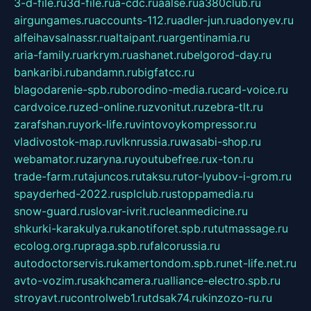
3-d-file.ru
3d-file.ru
a-cdc.ru
aalse.ru
a380club.ru
airgungames.ru
accounts-112.ru
adler-jun.ru
adonyev.ru
alfeihavsalnassr.ru
altaipant.ru
argentinamia.ru
aria-family.ru
arkrym.ru
ashanet.ru
belgorod-day.ru
bankaribi.ru
bandamn.ru
bigfatcc.ru
blagodarenie-spb.ru
borodino-media.ru
card-voice.ru
cardvoice.ru
zed-online.ru
zvonitut.ru
zebra-tlt.ru
zarafshan.ru
york-life.ru
vintovoykompressor.ru
vladivostok-map.ru
vlknrussia.ru
wasabi-shop.ru
webamator.ru
zaryna.ru
youtubefree.ru
x-ton.ru
trade-farm.ru
tajuncos.ru
taksu.ru
tor-lyubov-i-grom.ru
spayderhed-2022.ru
splclub.ru
stoppamedia.ru
snow-guard.ru
slovar-ivrit.ru
cleanmedicine.ru
shkurki-karakulya.ru
kanotiforet.spb.ru
tutmassage.ru
ecolog.org.ru
praga.spb.ru
falcorussia.ru
autodoctorservis.ru
kamertondom.spb.ru
net-life.net.ru
avto-vozim.ru
sakhcamera.ru
alliance-electro.spb.ru
stroyavt.ru
controlweb1.ru
tdsak74.ru
kinzozo-ru.ru