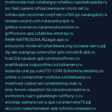
multimodal.msk.ru
habaigry.ru
haikko.ru
sobakopedia.ru
isz-fest.ru
ewnc.info
screensaver-clock.net.ru
volnav.spb.ru
comnat.ru
npf.net.ru
7bit.pp.ru
kalugatur.ru
tesiaes.ru
card.com.ru
kazanka.spb.ru
gildiya-kuznecov.ru
kameryboavision.ru
griffoncom.spb.ru
fabrika-emotsiy.ru
PARK-MATROSOVA.RU
agat.spb.ru
avtoyurist-moskva1.ru
hardware.org.ru
схема-авто.рф
dg-lab.ru
angrup.ru
recruiter.spb.ru
music8.spb.ru
krsk124.ru
kubok.spb.ru
romanofforex.ru
analitikaplus.ru
spyonline.ru
zosikamery.ru
sloboda-ural.pp.ru
AUTO-COM.SU
hohota.net
alimy.ru
online-z.com
aromat-vostoka.ru
otdelkaexp.ru
mobilvest.ru
bbd.net.ru
mebelshop.msk.ru
smp-forum.ru
bastion-td.ru
kosmoscreative.ru
avrmotors.ru
art-galadesign.ru
tiffany-c.ru
ecostep-samara.ru
d-p.spb.ru
галактика73.рф
sko.com.ru
davitamebel-spb.ru
fotsis.ru
tesiaes.ru