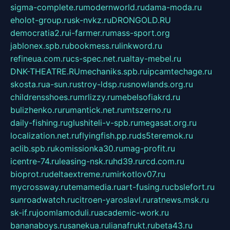
sigma-complete.ru
modernworld.ru
dama-moda.ru
eholot-group.ru
sk-nvkz.ru
DRONGOLD.RU
democratia2.ru
i-farmer.ru
mass-sport.org
jablonex.spb.ru
bookmess.ru
linkword.ru
refineua.com.ru
cs-spec.net.ru
altay-mebel.ru
DNK-THEATRE.RU
mechaniks.spb.ru
ipcamtechage.ru
skosta.ru
a-sun.ru
stroy-ldsp.ru
snowlands.org.ru
childrensshoes.ru
mrlizzy.ru
mebelsofiakrd.ru
bulizhenko.ru
rumantick.net.ru
mtszerno.ru
daily-fishing.ru
glushiteli-v-spb.ru
megasat.org.ru
localization.net.ru
flyingfish.pp.ru
ds5teremok.ru
aclib.spb.ru
komissionka30.ru
mag-profit.ru
icentre-74.ru
leasing-nsk.ru
hd39.ru
rcd.com.ru
bioprot.ru
deltaextreme.ru
mirkotlov07.ru
mycrossway.ru
temamedia.ru
art-fusing.ru
cbslefort.ru
sunroadwatch.ru
citroen-yaroslavl.ru
ratnews.msk.ru
sk-if.ru
joomlamoduli.ru
academic-work.ru
bananaboys.ru
sanekua.ru
lianafrukt.ru
beta43.ru