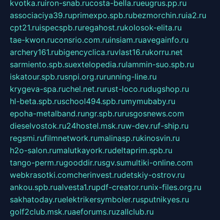
kvotka.ru
iron-snab.ru
costa-bella.ru
eugrus.pp.ru
associaciya39.ru
primexpo.spb.ru
bezmorchin.ru
ia2.ru
cpt21.ru
ispecspb.ru
regahost.ru
kolosok-elita.ru
tae-kwon.ru
consrio.com.ru
insiam.ru
avegainfo.ru
archery161.ru
bigencyclica.ru
vlast16.ru
korru.net
sarmiento.spb.su
extelopedia.ru
lammin-suo.spb.ru
iskatour.spb.ru
snpi.org.ru
running-line.ru
krygeva-spa.ru
chel.net.ru
rust-loco.ru
dugshop.ru
hl-beta.spb.ru
school494.spb.ru
mymubaby.ru
epoha-metalband.ru
ngr.spb.ru
rusgosnews.com
dieselvostok.ru
24hostel.msk.ru
w-dev.ru
f-ship.ru
regsmi.ru
filmnetwork.ru
malinasp.ru
kinosvin.ru
h2o-salon.ru
malutkayork.ru
deltaprim.spb.ru
tango-perm.ru
gooddir.ru
sgv.su
multiki-online.com
webkrasotki.com
cherinvest.ru
detskiy-ostrov.ru
ankou.spb.ru
alvesta1.ru
pdf-creator.ru
nix-files.org.ru
sakhatoday.ru
elektrikersymboler.ru
sputnikyes.ru
golf2club.msk.ru
aeforums.ru
zallclub.ru