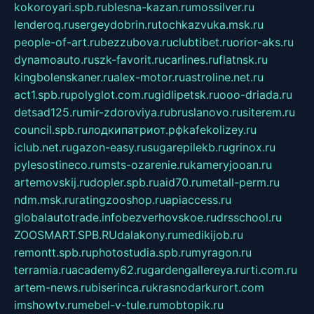
kokoroyari.spb.ru
blesna-kazan.ru
mossilver.ru
lenderoq.ru
sergeydobrin.ru
tochkazvuka.msk.ru
people-of-art.ru
bezzubova.ru
clubtibet.ru
orior-aks.ru
dynamoauto.ru
szk-favorit.ru
carlines.ru
flatnsk.ru
kingbolenskaner.ru
alex-motor.ru
astroline.net.ru
act1.spb.ru
polyglot.com.ru
gidlipetsk.ru
ooo-driada.ru
detsad125.ru
mir-zdoroviya.ru
bruslanovo.ru
siterem.ru
council.spb.ru
лодкипатриот.рф
kafekolizey.ru
iclub.net.ru
gazon-easy.ru
sugarepilekb.ru
grinox.ru
pylesostineco.ru
msts-ozarenie.ru
kameryjooan.ru
artemovskij.ru
dopler.spb.ru
aid70.ru
metall-perm.ru
ndm.msk.ru
ratingzooshop.ru
apiaccess.ru
globalautotrade.info
bezverhovskoe.ru
drsschool.ru
ZOOSMART.SPB.RU
dalakony.ru
medikijob.ru
remontt.spb.ru
photostudia.spb.ru
myragon.ru
terramia.ru
academy62.ru
gardengallereya.ru
rti.com.ru
artem-news.ru
biserinca.ru
krasnodarkurort.com
imshowtv.ru
mebel-v-tule.ru
mobtopik.ru