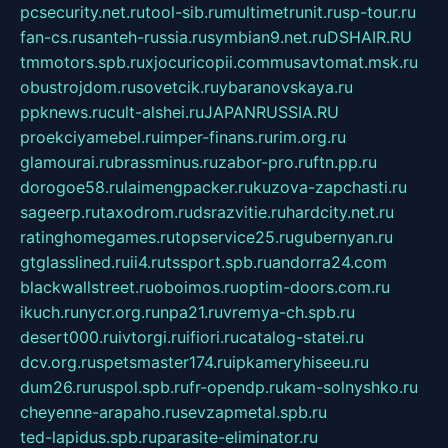
pcsecurity.net.ru
tool-sib.ru
multimetrunit.ru
sp-tour.ru
fan-cs.ru
santeh-russia.ru
symbian9.net.ru
DSHAIR.RU
tmmotors.spb.ru
xjocuricopii.com
musavtomat.msk.ru
obustrojdom.ru
sovetcik.ru
ybaranovskaya.ru
ppknews.ru
cult-alshei.ru
JAPANRUSSIA.RU
proekciyamebel.ru
imper-finans.ru
rim.org.ru
glamourai.ru
brassminus.ru
zabor-pro.ru
ftn.pp.ru
dorogoe58.ru
laimengpacker.ru
kuzova-zapchasti.ru
sageerp.ru
taxodrom.ru
dsrazvitie.ru
hardcity.net.ru
ratinghomegames.ru
topservice25.ru
gubernyan.ru
gtglasslined.ru
ii4.ru
tssport.spb.ru
andorra24.com
blackwallstreet.ru
oboimos.ru
optim-doors.com.ru
ikuch.ru
nycr.org.ru
npa21.ru
vremya-ch.spb.ru
desert000.ru
ivtorgi.ru
ifiori.ru
catalog-statei.ru
dcv.org.ru
spetsmaster174.ru
ipkameryhiseeu.ru
dum26.ru
ruspol.spb.ru
fr-opendp.ru
kam-solnyshko.ru
cheyenne-arapaho.ru
sevzapmetal.spb.ru
ted-lapidus.spb.ru
parasite-eliminator.ru