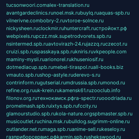
tucsonwoori.com
alex-translation.ru
avantgardeclinics.ru
noel.msk.ru
buylq.ru
aquas-spb.ru
vilnerivne.com
bobry-2.ru
vtoroe-solnce.ru
nickysheen.ru
clockmir.ru
huntercraft.ru
стройокт.рф
webpixels.ru
pczz.msk.su
petrodvorets.spb.ru
nsintermed.spb.ru
avtovirazh-24.ru
jazzq.ru
czecot.ru
cruizi.spb.ru
spasskaya.spb.ru
kniris.ru
vkpeople.com
maminy-mysli.ru
arionorel.ru
khuseniosif.ru
dotmediacup.spb.ru
mebel-tiraspol.ru
all-books.biz
vmauto.spb.ru
shop-astyle.ru
derevo-s.ru
contrinform.ru
gutserial.ru
mdrussia.spb.ru
monod.ru
refine.org.ru
uk-krein.ru
kamensk61.ru
zooclub.info
filonov.org.ru
технокамск.рф
ra-spectr.ru
ooodriada.ru
promelmash.spb.ru
ixtys.spb.ru
fccity.ru
glamourstudio.spb.ru
kola-nature.org
spbmaster.spb.ru
musicoutlet.ru
china.msk.ru
bulldog.su
grimm-online.ru
outlander.net.ru
maga.spb.ru
anime-sell.ru
keseloy.ru
газприборсервис.рф
karmin.spb.ru
shekswood.ru