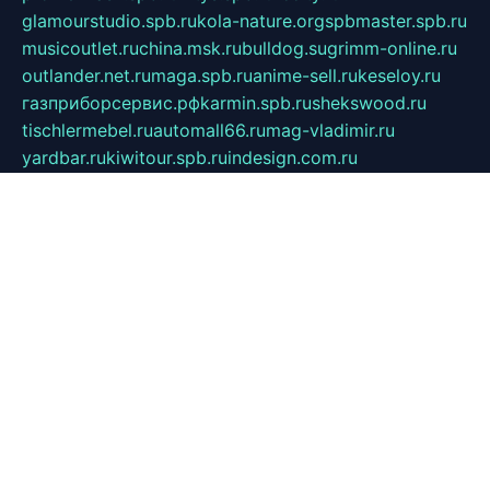
glamourstudio.spb.ru
kola-nature.org
spbmaster.spb.ru
musicoutlet.ru
china.msk.ru
bulldog.su
grimm-online.ru
outlander.net.ru
maga.spb.ru
anime-sell.ru
keseloy.ru
газприборсервис.рф
karmin.spb.ru
shekswood.ru
tischlermebel.ru
automall66.ru
mag-vladimir.ru
yardbar.ru
kiwitour.spb.ru
indesign.com.ru
freestylemebel.ru
bany-samara.ru
rsei.ru
naidisvoyput.ru
mgsn-invest.ru
ipkamerasannce.ru
alicante-house.ru
ibelka74.ru
cozyhouse.info
vlkargalev-studio.ru
700mb.ru
figura-ufa.ru
alina-live.ru
belarusiannews.ru
womenknow.ru
dos-vniimk.ru
sega.net.ru
dv.net.ru
phenomenonsofhistory.com
telesputnik.net.ru
wall.pp.ru
pylesosroidmi.ru
gtc-clan.ru
cligs.ru
bibikazap.ru
popova.org.ru
netwhistler.spb.ru
bellvil.ru
bonzon.ru
iss-vladik.ru
defiparis.net.ru
las-gryzas.ru
amku.ru
electednews.spb.ru
feather.org.ru
spar72.ru
tankiigri.ru
dominus.com.ru
ibtree.ru
sanykool.pp.ru
unixlib.org.ru