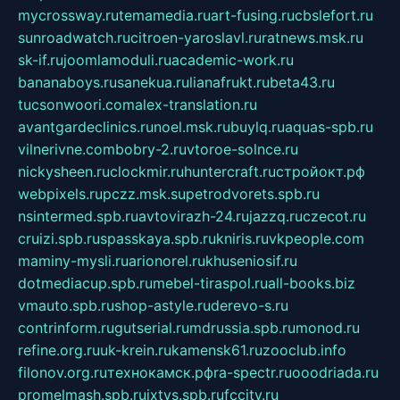
mycrossway.ru
temamedia.ru
art-fusing.ru
cbslefort.ru
sunroadwatch.ru
citroen-yaroslavl.ru
ratnews.msk.ru
sk-if.ru
joomlamoduli.ru
academic-work.ru
bananaboys.ru
sanekua.ru
lianafrukt.ru
beta43.ru
tucsonwoori.com
alex-translation.ru
avantgardeclinics.ru
noel.msk.ru
buylq.ru
aquas-spb.ru
vilnerivne.com
bobry-2.ru
vtoroe-solnce.ru
nickysheen.ru
clockmir.ru
huntercraft.ru
стройокт.рф
webpixels.ru
pczz.msk.su
petrodvorets.spb.ru
nsintermed.spb.ru
avtovirazh-24.ru
jazzq.ru
czecot.ru
cruizi.spb.ru
spasskaya.spb.ru
kniris.ru
vkpeople.com
maminy-mysli.ru
arionorel.ru
khuseniosif.ru
dotmediacup.spb.ru
mebel-tiraspol.ru
all-books.biz
vmauto.spb.ru
shop-astyle.ru
derevo-s.ru
contrinform.ru
gutserial.ru
mdrussia.spb.ru
monod.ru
refine.org.ru
uk-krein.ru
kamensk61.ru
zooclub.info
filonov.org.ru
технокамск.рф
ra-spectr.ru
ooodriada.ru
promelmash.spb.ru
ixtys.spb.ru
fccity.ru