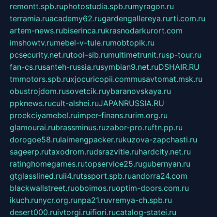
remontt.spb.ru
photostudia.spb.ru
myragon.ru
terramia.ru
academy62.ru
gardengallereya.ru
rti.com.ru
artem-news.ru
biserinca.ru
krasnodarkurort.com
imshowtv.ru
mebel-v-tule.ru
mobtopik.ru
pcsecurity.net.ru
tool-sib.ru
multimetrunit.ru
sp-tour.ru
fan-cs.ru
santeh-russia.ru
symbian9.net.ru
DSHAIR.RU
tmmotors.spb.ru
xjocuricopii.com
musavtomat.msk.ru
obustrojdom.ru
sovetcik.ru
ybaranovskaya.ru
ppknews.ru
cult-alshei.ru
JAPANRUSSIA.RU
proekciyamebel.ru
imper-finans.ru
rim.org.ru
glamourai.ru
brassminus.ru
zabor-pro.ru
ftn.pp.ru
dorogoe58.ru
laimengpacker.ru
kuzova-zapchasti.ru
sageerp.ru
taxodrom.ru
dsrazvitie.ru
hardcity.net.ru
ratinghomegames.ru
topservice25.ru
gubernyan.ru
gtglasslined.ru
ii4.ru
tssport.spb.ru
andorra24.com
blackwallstreet.ru
oboimos.ru
optim-doors.com.ru
ikuch.ru
nycr.org.ru
npa21.ru
vremya-ch.spb.ru
desert000.ru
ivtorgi.ru
ifiori.ru
catalog-statei.ru