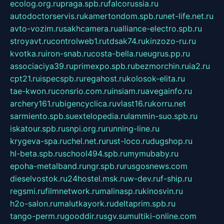
ecolog.org.ru
praga.spb.ru
falcorussia.ru
autodoctorservis.ru
kamertondom.spb.ru
net-life.net.ru
avto-vozim.ru
sakhcamera.ru
alliance-electro.spb.ru
stroyavt.ru
controlweb1.ru
tdsak74.ru
kinzozo-ru.ru
kvotka.ru
iron-snab.ru
costa-bella.ru
eugrus.pp.ru
associaciya39.ru
primexpo.spb.ru
bezmorchin.ru
ia2.ru
cpt21.ru
ispecspb.ru
regahost.ru
kolosok-elita.ru
tae-kwon.ru
consrio.com.ru
insiam.ru
avegainfo.ru
archery161.ru
bigencyclica.ru
vlast16.ru
korru.net
sarmiento.spb.su
extelopedia.ru
lammin-suo.spb.ru
iskatour.spb.ru
snpi.org.ru
running-line.ru
krygeva-spa.ru
chel.net.ru
rust-loco.ru
dugshop.ru
hl-beta.spb.ru
school494.spb.ru
mymubaby.ru
epoha-metalband.ru
ngr.spb.ru
rusgosnews.com
dieselvostok.ru
24hostel.msk.ru
w-dev.ru
f-ship.ru
regsmi.ru
filmnetwork.ru
malinasp.ru
kinosvin.ru
h2o-salon.ru
malutkayork.ru
deltaprim.spb.ru
tango-perm.ru
gooddir.ru
sgv.su
multiki-online.com