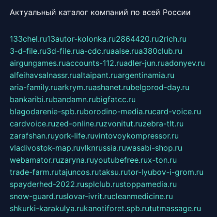
Актуальный каталог компаний по всей России
133chel.ru
13autor-kolonka.ru
2864420.ru
2rich.ru
3-d-file.ru
3d-file.ru
a-cdc.ru
aalse.ru
a380club.ru
airgungames.ru
accounts-112.ru
adler-jun.ru
adonyev.ru
alfeihavsalnassr.ru
altaipant.ru
argentinamia.ru
aria-family.ru
arkrym.ru
ashanet.ru
belgorod-day.ru
bankaribi.ru
bandamn.ru
bigfatcc.ru
blagodarenie-spb.ru
borodino-media.ru
card-voice.ru
cardvoice.ru
zed-online.ru
zvonitut.ru
zebra-tlt.ru
zarafshan.ru
york-life.ru
vintovoykompressor.ru
vladivostok-map.ru
vlknrussia.ru
wasabi-shop.ru
webamator.ru
zaryna.ru
youtubefree.ru
x-ton.ru
trade-farm.ru
tajuncos.ru
taksu.ru
tor-lyubov-i-grom.ru
spayderhed-2022.ru
splclub.ru
stoppamedia.ru
snow-guard.ru
slovar-ivrit.ru
cleanmedicine.ru
shkurki-karakulya.ru
kanotiforet.spb.ru
tutmassage.ru