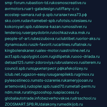
smp-forum.ru
bastion-td.ru
kosmoscreative.ru
avrmotors.ru
art-galadesign.ru
tiffany-c.ru
ecostep-samara.ru
d-p.spb.ru
галактика73.рф
sko.com.ru
davitamebel-spb.ru
fotsis.ru
tesiaes.ru
kokoroyari.spb.ru
blesna-kazan.ru
mossilver.ru
lenderoq.ru
sergeydobrin.ru
tochkazvuka.msk.ru
people-of-art.ru
bezzubova.ru
clubtibet.ru
orior-aks.ru
dynamoauto.ru
szk-favorit.ru
carlines.ru
flatnsk.ru
kingbolenskaner.ru
alex-motor.ru
astroline.net.ru
act1.spb.ru
polyglot.com.ru
gidlipetsk.ru
ooo-driada.ru
detsad125.ru
mir-zdoroviya.ru
bruslanovo.ru
siterem.ru
council.spb.ru
лодкипатриот.рф
kafekolizey.ru
iclub.net.ru
gazon-easy.ru
sugarepilekb.ru
grinox.ru
pylesostineco.ru
msts-ozarenie.ru
kameryjooan.ru
artemovskij.ru
dopler.spb.ru
aid70.ru
metall-perm.ru
ndm.msk.ru
ratingzooshop.ru
apiaccess.ru
globalautotrade.info
bezverhovskoe.ru
drsschool.ru
ZOOSMART.SPB.RU
dalakony.ru
medikijob.ru