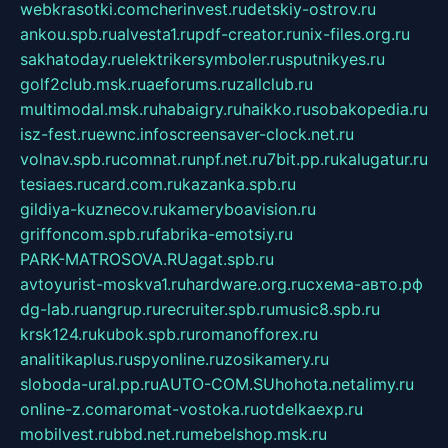
webkrasotki.com
cherinvest.ru
detskiy-ostrov.ru
ankou.spb.ru
alvesta1.ru
pdf-creator.ru
nix-files.org.ru
sakhatoday.ru
elektrikersymboler.ru
sputnikyes.ru
golf2club.msk.ru
aeforums.ru
zallclub.ru
multimodal.msk.ru
habaigry.ru
haikko.ru
sobakopedia.ru
isz-fest.ru
ewnc.info
screensaver-clock.net.ru
volnav.spb.ru
comnat.ru
npf.net.ru
7bit.pp.ru
kalugatur.ru
tesiaes.ru
card.com.ru
kazanka.spb.ru
gildiya-kuznecov.ru
kameryboavision.ru
griffoncom.spb.ru
fabrika-emotsiy.ru
PARK-MATROSOVA.RU
agat.spb.ru
avtoyurist-moskva1.ru
hardware.org.ru
схема-авто.рф
dg-lab.ru
angrup.ru
recruiter.spb.ru
music8.spb.ru
krsk124.ru
kubok.spb.ru
romanofforex.ru
analitikaplus.ru
spyonline.ru
zosikamery.ru
sloboda-ural.pp.ru
AUTO-COM.SU
hohota.net
alimy.ru
online-z.com
aromat-vostoka.ru
otdelkaexp.ru
mobilvest.ru
bbd.net.ru
mebelshop.msk.ru