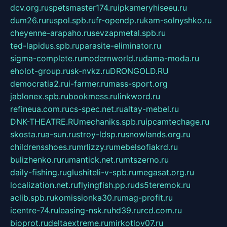
dcv.org.ru
spetsmaster174.ru
ipkameryhiseeu.ru
dum26.ru
ruspol.spb.ru
fr-opendp.ru
kam-solnyshko.ru
cheyenne-arapaho.ru
sevzapmetal.spb.ru
ted-lapidus.spb.ru
parasite-eliminator.ru
sigma-complete.ru
modernworld.ru
dama-moda.ru
eholot-group.ru
sk-nvkz.ru
DRONGOLD.RU
democratia2.ru
i-farmer.ru
mass-sport.org
jablonex.spb.ru
bookmess.ru
linkword.ru
refineua.com.ru
cs-spec.net.ru
altay-mebel.ru
DNK-THEATRE.RU
mechaniks.spb.ru
ipcamtechage.ru
skosta.ru
a-sun.ru
stroy-ldsp.ru
snowlands.org.ru
childrensshoes.ru
mrlizzy.ru
mebelsofiakrd.ru
bulizhenko.ru
rumantick.net.ru
mtszerno.ru
daily-fishing.ru
glushiteli-v-spb.ru
megasat.org.ru
localization.net.ru
flyingfish.pp.ru
ds5teremok.ru
aclib.spb.ru
komissionka30.ru
mag-profit.ru
icentre-74.ru
leasing-nsk.ru
hd39.ru
rcd.com.ru
bioprot.ru
deltaextreme.ru
mirkotlov07.ru