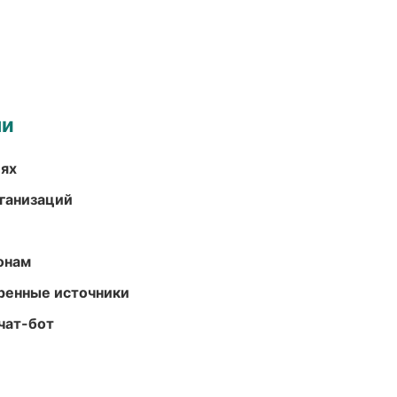
ми
иях
ганизаций
онам
еренные источники
чат-бот