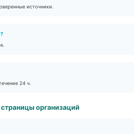
роверенные источники.
е?
е.
течение 24 ч.
 страницы организаций