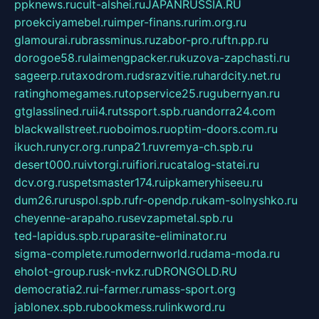
ppknews.ru
cult-alshei.ru
JAPANRUSSIA.RU
proekciyamebel.ru
imper-finans.ru
rim.org.ru
glamourai.ru
brassminus.ru
zabor-pro.ru
ftn.pp.ru
dorogoe58.ru
laimengpacker.ru
kuzova-zapchasti.ru
sageerp.ru
taxodrom.ru
dsrazvitie.ru
hardcity.net.ru
ratinghomegames.ru
topservice25.ru
gubernyan.ru
gtglasslined.ru
ii4.ru
tssport.spb.ru
andorra24.com
blackwallstreet.ru
oboimos.ru
optim-doors.com.ru
ikuch.ru
nycr.org.ru
npa21.ru
vremya-ch.spb.ru
desert000.ru
ivtorgi.ru
ifiori.ru
catalog-statei.ru
dcv.org.ru
spetsmaster174.ru
ipkameryhiseeu.ru
dum26.ru
ruspol.spb.ru
fr-opendp.ru
kam-solnyshko.ru
cheyenne-arapaho.ru
sevzapmetal.spb.ru
ted-lapidus.spb.ru
parasite-eliminator.ru
sigma-complete.ru
modernworld.ru
dama-moda.ru
eholot-group.ru
sk-nvkz.ru
DRONGOLD.RU
democratia2.ru
i-farmer.ru
mass-sport.org
jablonex.spb.ru
bookmess.ru
linkword.ru