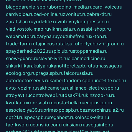
blagodarenie-spb.ru
borodino-media.ru
card-voice.ru
cardvoice.ru
zed-online.ru
zvonitut.ru
zebra-tlt.ru
zarafshan.ru
york-life.ru
vintovoykompressor.ru
vladivostok-map.ru
vlknrussia.ru
wasabi-shop.ru
webamator.ru
zaryna.ru
youtubefree.ru
x-ton.ru
trade-farm.ru
tajuncos.ru
taksu.ru
tor-lyubov-i-grom.ru
spayderhed-2022.ru
splclub.ru
stoppamedia.ru
snow-guard.ru
slovar-ivrit.ru
cleanmedicine.ru
shkurki-karakulya.ru
kanotiforet.spb.ru
tutmassage.ru
ecolog.org.ru
praga.spb.ru
falcorussia.ru
autodoctorservis.ru
kamertondom.spb.ru
net-life.net.ru
avto-vozim.ru
sakhcamera.ru
alliance-electro.spb.ru
stroyavt.ru
controlweb1.ru
tdsak74.ru
kinzozo-ru.ru
kvotka.ru
iron-snab.ru
costa-bella.ru
eugrus.pp.ru
associaciya39.ru
primexpo.spb.ru
bezmorchin.ru
ia2.ru
cpt21.ru
ispecspb.ru
regahost.ru
kolosok-elita.ru
tae-kwon.ru
consrio.com.ru
insiam.ru
avegainfo.ru