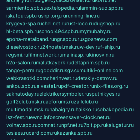
archery161.ru
bigencyclica.ru
vlast16.ru
korru.net
sarmiento.spb.su
extelopedia.ru
lammin-suo.spb.ru
iskatour.spb.ru
snpi.org.ru
running-line.ru
krygeva-spa.ru
chel.net.ru
rust-loco.ru
dugshop.ru
hl-beta.spb.ru
school494.spb.ru
mymubaby.ru
epoha-metalband.ru
ngr.spb.ru
rusgosnews.com
dieselvostok.ru
24hostel.msk.ru
w-dev.ru
f-ship.ru
regsmi.ru
filmnetwork.ru
malinasp.ru
kinosvin.ru
h2o-salon.ru
malutkayork.ru
deltaprim.spb.ru
tango-perm.ru
gooddir.ru
sgv.su
multiki-online.com
webkrasotki.com
cherinvest.ru
detskiy-ostrov.ru
ankou.spb.ru
alvesta1.ru
pdf-creator.ru
nix-files.org.ru
sakhatoday.ru
elektrikersymboler.ru
sputnikyes.ru
golf2club.msk.ru
aeforums.ru
zallclub.ru
multimodal.msk.ru
habaigry.ru
haikko.ru
sobakopedia.ru
isz-fest.ru
ewnc.info
screensaver-clock.net.ru
volnav.spb.ru
comnat.ru
npf.net.ru
7bit.pp.ru
kalugatur.ru
tesiaes.ru
card.com.ru
kazanka.spb.ru