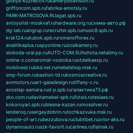
gildiya-kuznecov.ru
kameryboavision.ru
griffoncom.spb.ru
fabrika-emotsiy.ru
PARK-MATROSOVA.RU
agat.spb.ru
avtoyurist-moskva1.ru
hardware.org.ru
схема-авто.рф
dg-lab.ru
angrup.ru
recruiter.spb.ru
music8.spb.ru
krsk124.ru
kubok.spb.ru
romanofforex.ru
analitikaplus.ru
spyonline.ru
zosikamery.ru
sloboda-ural.pp.ru
AUTO-COM.SU
hohota.net
alimy.ru
online-z.com
aromat-vostoka.ru
otdelkaexp.ru
mobilvest.ru
bbd.net.ru
mebelshop.msk.ru
smp-forum.ru
bastion-td.ru
kosmoscreative.ru
avrmotors.ru
art-galadesign.ru
tiffany-c.ru
ecostep-samara.ru
d-p.spb.ru
галактика73.рф
sko.com.ru
davitamebel-spb.ru
fotsis.ru
tesiaes.ru
kokoroyari.spb.ru
blesna-kazan.ru
mossilver.ru
lenderoq.ru
sergeydobrin.ru
tochkazvuka.msk.ru
people-of-art.ru
bezzubova.ru
clubtibet.ru
orior-aks.ru
dynamoauto.ru
szk-favorit.ru
carlines.ru
flatnsk.ru