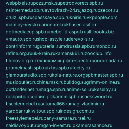
webpixels.ru
pczz.msk.su
petrodvorets.spb.ru
nsintermed.spb.ru
avtovirazh-24.ru
jazzq.ru
czecot.ru
cruizi.spb.ru
spasskaya.spb.ru
kniris.ru
vkpeople.com
maminy-mysli.ru
arionorel.ru
khuseniosif.ru
dotmediacup.spb.ru
mebel-tiraspol.ru
all-books.biz
vmauto.spb.ru
shop-astyle.ru
derevo-s.ru
contrinform.ru
gutserial.ru
mdrussia.spb.ru
monod.ru
refine.org.ru
uk-krein.ru
kamensk61.ru
zooclub.info
filonov.org.ru
технокамск.рф
ra-spectr.ru
ooodriada.ru
promelmash.spb.ru
ixtys.spb.ru
fccity.ru
glamourstudio.spb.ru
kola-nature.org
spbmaster.spb.ru
musicoutlet.ru
china.msk.ru
bulldog.su
grimm-online.ru
outlander.net.ru
maga.spb.ru
anime-sell.ru
keseloy.ru
газприборсервис.рф
karmin.spb.ru
shekswood.ru
tischlermebel.ru
automall66.ru
mag-vladimir.ru
yardbar.ru
kiwitour.spb.ru
indesign.com.ru
freestylemebel.ru
bany-samara.ru
rsei.ru
naidisvoyput.ru
mgsn-invest.ru
ipkamerasannce.ru