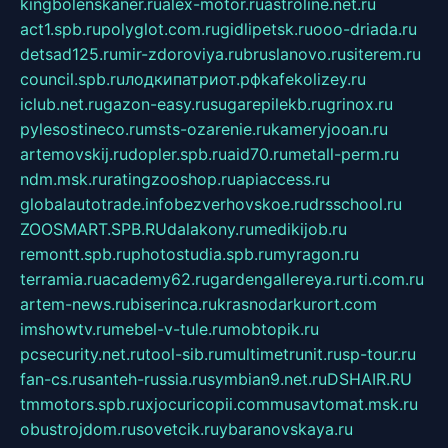
kingbolenskaner.ru
alex-motor.ru
astroline.net.ru
act1.spb.ru
polyglot.com.ru
gidlipetsk.ru
ooo-driada.ru
detsad125.ru
mir-zdoroviya.ru
bruslanovo.ru
siterem.ru
council.spb.ru
лодкипатриот.рф
kafekolizey.ru
iclub.net.ru
gazon-easy.ru
sugarepilekb.ru
grinox.ru
pylesostineco.ru
msts-ozarenie.ru
kameryjooan.ru
artemovskij.ru
dopler.spb.ru
aid70.ru
metall-perm.ru
ndm.msk.ru
ratingzooshop.ru
apiaccess.ru
globalautotrade.info
bezverhovskoe.ru
drsschool.ru
ZOOSMART.SPB.RU
dalakony.ru
medikijob.ru
remontt.spb.ru
photostudia.spb.ru
myragon.ru
terramia.ru
academy62.ru
gardengallereya.ru
rti.com.ru
artem-news.ru
biserinca.ru
krasnodarkurort.com
imshowtv.ru
mebel-v-tule.ru
mobtopik.ru
pcsecurity.net.ru
tool-sib.ru
multimetrunit.ru
sp-tour.ru
fan-cs.ru
santeh-russia.ru
symbian9.net.ru
DSHAIR.RU
tmmotors.spb.ru
xjocuricopii.com
musavtomat.msk.ru
obustrojdom.ru
sovetcik.ru
ybaranovskaya.ru