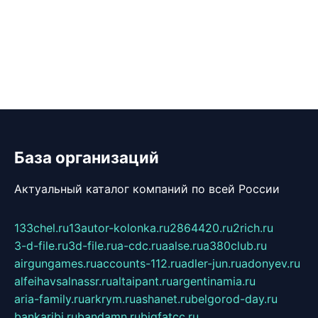
База организаций
Актуальный каталог компаний по всей России
133chel.ru
13autor-kolonka.ru
2864420.ru
2rich.ru
3-d-file.ru
3d-file.ru
a-cdc.ru
aalse.ru
a380club.ru
airgungames.ru
accounts-112.ru
adler-jun.ru
adonyev.ru
alfeihavsalnassr.ru
altaipant.ru
argentinamia.ru
aria-family.ru
arkrym.ru
ashanet.ru
belgorod-day.ru
bankaribi.ru
bandamn.ru
bigfatcc.ru