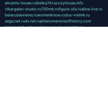
alicante-house.ru
ibelka74.ru
cozyhouse.info
vlkargalev-studio.ru
700mb.ru
figura-ufa.ru
alina-live.ru
belarusiannews.ru
womenknow.ru
dos-vniimk.ru
sega.net.ru
dv.net.ru
phenomenonsofhistory.com
telesputnik.net.ru
wall.pp.ru
pylesosroidmi.ru
gtc-clan.ru
cligs.ru
bibikazap.ru
popova.org.ru
netwhistler.spb.ru
bellvil.ru
bonzon.ru
iss-vladik.ru
defiparis.net.ru
las-gryzas.ru
amku.ru
electednews.spb.ru
feather.org.ru
spar72.ru
tankiigri.ru
dominus.com.ru
ibtree.ru
sanykool.pp.ru
unixlib.org.ru
menatep.spb.ru
gartenterrassen.ru
printeka.ru
skvozilka.com.ru
parkovka-pub.ru
lovemobi.ru
art-ru.ru
emulatorz.com.ru
alucomp.com.ru
tatforum.com.ru
alternativa-profi.ru
dermakler.ru
artsurvey.ru
aredir.ru
khimspas.ru
centr-maxi.ru
2018r.ru
bort-stomer-defort.ru
professional2.ru
gibsons.ru
artselena.ru
art-pilot.ru
ingredient.spb.ru
npfpolimer.spb.ru
argentum.spb.ru
hom-edu.ru