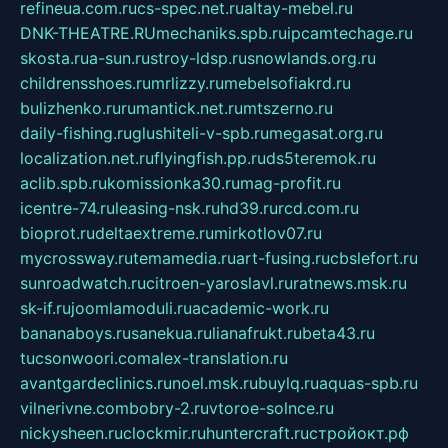
refineua.com.ru
cs-spec.net.ru
altay-mebel.ru
DNK-THEATRE.RU
mechaniks.spb.ru
ipcamtechage.ru
skosta.ru
a-sun.ru
stroy-ldsp.ru
snowlands.org.ru
childrensshoes.ru
mrlizzy.ru
mebelsofiakrd.ru
bulizhenko.ru
rumantick.net.ru
mtszerno.ru
daily-fishing.ru
glushiteli-v-spb.ru
megasat.org.ru
localization.net.ru
flyingfish.pp.ru
ds5teremok.ru
aclib.spb.ru
komissionka30.ru
mag-profit.ru
icentre-74.ru
leasing-nsk.ru
hd39.ru
rcd.com.ru
bioprot.ru
deltaextreme.ru
mirkotlov07.ru
mycrossway.ru
temamedia.ru
art-fusing.ru
cbslefort.ru
sunroadwatch.ru
citroen-yaroslavl.ru
ratnews.msk.ru
sk-if.ru
joomlamoduli.ru
academic-work.ru
bananaboys.ru
sanekua.ru
lianafrukt.ru
beta43.ru
tucsonwoori.com
alex-translation.ru
avantgardeclinics.ru
noel.msk.ru
buylq.ru
aquas-spb.ru
vilnerivne.com
bobry-2.ru
vtoroe-solnce.ru
nickysheen.ru
clockmir.ru
huntercraft.ru
стройокт.рф