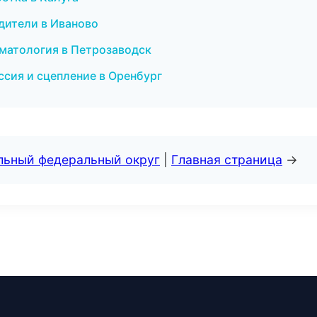
одители в Иваново
оматология в Петрозаводск
иссия и сцепление в Оренбург
альный федеральный округ
|
Главная страница
→