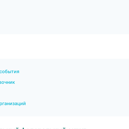
 события
авочник
организаций