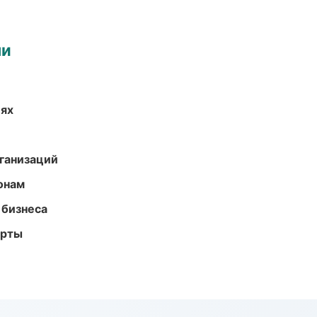
ми
иях
ганизаций
онам
 бизнеса
арты