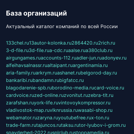
База организаций
Актуальный каталог компаний по всей России
133chel.ru
13autor-kolonka.ru
2864420.ru
2rich.ru
3-d-file.ru
3d-file.ru
a-cdc.ru
aalse.ru
a380club.ru
airgungames.ru
accounts-112.ru
adler-jun.ru
adonyev.ru
alfeihavsalnassr.ru
altaipant.ru
argentinamia.ru
aria-family.ru
arkrym.ru
ashanet.ru
belgorod-day.ru
bankaribi.ru
bandamn.ru
bigfatcc.ru
blagodarenie-spb.ru
borodino-media.ru
card-voice.ru
cardvoice.ru
zed-online.ru
zvonitut.ru
zebra-tlt.ru
zarafshan.ru
york-life.ru
vintovoykompressor.ru
vladivostok-map.ru
vlknrussia.ru
wasabi-shop.ru
webamator.ru
zaryna.ru
youtubefree.ru
x-ton.ru
trade-farm.ru
tajuncos.ru
taksu.ru
tor-lyubov-i-grom.ru
spayderhed-2022.ru
splclub.ru
stoppamedia.ru