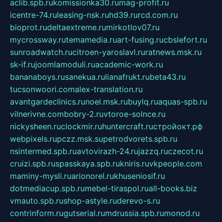
aclib.spb.ru
komissionka30.ru
mag-profit.ru
icentre-74.ru
leasing-nsk.ru
hd39.ru
rcd.com.ru
bioprot.ru
deltaextreme.ru
mirkotlov07.ru
mycrossway.ru
temamedia.ru
art-fusing.ru
cbslefort.ru
sunroadwatch.ru
citroen-yaroslavl.ru
ratnews.msk.ru
sk-if.ru
joomlamoduli.ru
academic-work.ru
bananaboys.ru
sanekua.ru
lianafrukt.ru
beta43.ru
tucsonwoori.com
alex-translation.ru
avantgardeclinics.ru
noel.msk.ru
buylq.ru
aquas-spb.ru
vilnerivne.com
bobry-2.ru
vtoroe-solnce.ru
nickysheen.ru
clockmir.ru
huntercraft.ru
стройокт.рф
webpixels.ru
pczz.msk.su
petrodvorets.spb.ru
nsintermed.spb.ru
avtovirazh-24.ru
jazzq.ru
czecot.ru
cruizi.spb.ru
spasskaya.spb.ru
kniris.ru
vkpeople.com
maminy-mysli.ru
arionorel.ru
khuseniosif.ru
dotmediacup.spb.ru
mebel-tiraspol.ru
all-books.biz
vmauto.spb.ru
shop-astyle.ru
derevo-s.ru
contrinform.ru
gutserial.ru
mdrussia.spb.ru
monod.ru