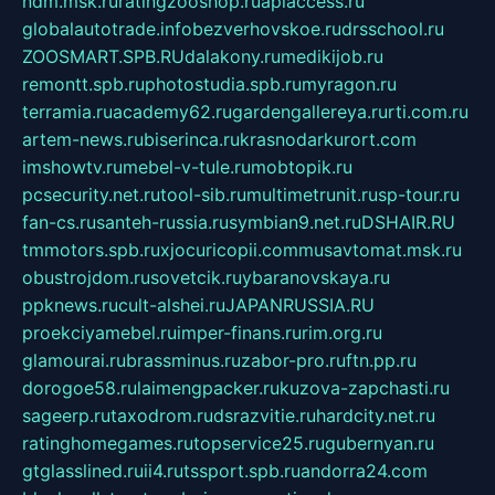
ndm.msk.ru
ratingzooshop.ru
apiaccess.ru
globalautotrade.info
bezverhovskoe.ru
drsschool.ru
ZOOSMART.SPB.RU
dalakony.ru
medikijob.ru
remontt.spb.ru
photostudia.spb.ru
myragon.ru
terramia.ru
academy62.ru
gardengallereya.ru
rti.com.ru
artem-news.ru
biserinca.ru
krasnodarkurort.com
imshowtv.ru
mebel-v-tule.ru
mobtopik.ru
pcsecurity.net.ru
tool-sib.ru
multimetrunit.ru
sp-tour.ru
fan-cs.ru
santeh-russia.ru
symbian9.net.ru
DSHAIR.RU
tmmotors.spb.ru
xjocuricopii.com
musavtomat.msk.ru
obustrojdom.ru
sovetcik.ru
ybaranovskaya.ru
ppknews.ru
cult-alshei.ru
JAPANRUSSIA.RU
proekciyamebel.ru
imper-finans.ru
rim.org.ru
glamourai.ru
brassminus.ru
zabor-pro.ru
ftn.pp.ru
dorogoe58.ru
laimengpacker.ru
kuzova-zapchasti.ru
sageerp.ru
taxodrom.ru
dsrazvitie.ru
hardcity.net.ru
ratinghomegames.ru
topservice25.ru
gubernyan.ru
gtglasslined.ru
ii4.ru
tssport.spb.ru
andorra24.com