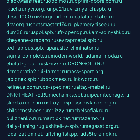
blackwallstreet.ru
oboimos.ru
optim-doors.com.ru
ikuch.ru
nycr.org.ru
npa21.ru
vremya-ch.spb.ru
desert000.ru
ivtorgi.ru
ifiori.ru
catalog-statei.ru
dcv.org.ru
spetsmaster174.ru
ipkameryhiseeu.ru
dum26.ru
ruspol.spb.ru
fr-opendp.ru
kam-solnyshko.ru
cheyenne-arapaho.ru
sevzapmetal.spb.ru
ted-lapidus.spb.ru
parasite-eliminator.ru
sigma-complete.ru
modernworld.ru
dama-moda.ru
eholot-group.ru
sk-nvkz.ru
DRONGOLD.RU
democratia2.ru
i-farmer.ru
mass-sport.org
jablonex.spb.ru
bookmess.ru
linkword.ru
refineua.com.ru
cs-spec.net.ru
altay-mebel.ru
DNK-THEATRE.RU
mechaniks.spb.ru
ipcamtechage.ru
skosta.ru
a-sun.ru
stroy-ldsp.ru
snowlands.org.ru
childrensshoes.ru
mrlizzy.ru
mebelsofiakrd.ru
bulizhenko.ru
rumantick.net.ru
mtszerno.ru
daily-fishing.ru
glushiteli-v-spb.ru
megasat.org.ru
localization.net.ru
flyingfish.pp.ru
ds5teremok.ru