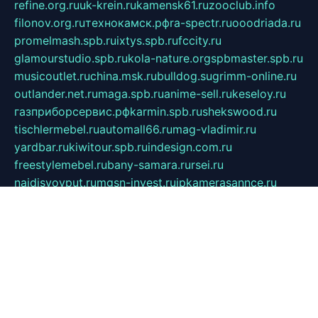
refine.org.ru
uk-krein.ru
kamensk61.ru
zooclub.info
filonov.org.ru
технокамск.рф
ra-spectr.ru
ooodriada.ru
promelmash.spb.ru
ixtys.spb.ru
fccity.ru
glamourstudio.spb.ru
kola-nature.org
spbmaster.spb.ru
musicoutlet.ru
china.msk.ru
bulldog.su
grimm-online.ru
outlander.net.ru
maga.spb.ru
anime-sell.ru
keseloy.ru
газприборсервис.рф
karmin.spb.ru
shekswood.ru
tischlermebel.ru
automall66.ru
mag-vladimir.ru
yardbar.ru
kiwitour.spb.ru
indesign.com.ru
freestylemebel.ru
bany-samara.ru
rsei.ru
naidisvoyput.ru
mgsn-invest.ru
ipkamerasannce.ru
alicante-house.ru
ibelka74.ru
cozyhouse.info
vlkargalev-studio.ru
700mb.ru
figura-ufa.ru
alina-live.ru
belarusiannews.ru
womenknow.ru
dos-vniimk.ru
sega.net.ru
dv.net.ru
phenomenonsofhistory.com
telesputnik.net.ru
wall.pp.ru
pylesosroidmi.ru
gtc-clan.ru
cligs.ru
bibikazap.ru
popova.org.ru
netwhistler.spb.ru
bellvil.ru
bonzon.ru
iss-vladik.ru