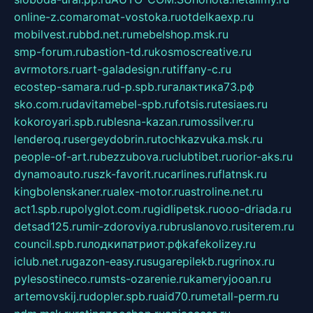
online-z.com
aromat-vostoka.ru
otdelkaexp.ru
mobilvest.ru
bbd.net.ru
mebelshop.msk.ru
smp-forum.ru
bastion-td.ru
kosmoscreative.ru
avrmotors.ru
art-galadesign.ru
tiffany-c.ru
ecostep-samara.ru
d-p.spb.ru
галактика73.рф
sko.com.ru
davitamebel-spb.ru
fotsis.ru
tesiaes.ru
kokoroyari.spb.ru
blesna-kazan.ru
mossilver.ru
lenderoq.ru
sergeydobrin.ru
tochkazvuka.msk.ru
people-of-art.ru
bezzubova.ru
clubtibet.ru
orior-aks.ru
dynamoauto.ru
szk-favorit.ru
carlines.ru
flatnsk.ru
kingbolenskaner.ru
alex-motor.ru
astroline.net.ru
act1.spb.ru
polyglot.com.ru
gidlipetsk.ru
ooo-driada.ru
detsad125.ru
mir-zdoroviya.ru
bruslanovo.ru
siterem.ru
council.spb.ru
лодкипатриот.рф
kafekolizey.ru
iclub.net.ru
gazon-easy.ru
sugarepilekb.ru
grinox.ru
pylesostineco.ru
msts-ozarenie.ru
kameryjooan.ru
artemovskij.ru
dopler.spb.ru
aid70.ru
metall-perm.ru