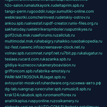
h2o-salon.ru
malutkayork.ru
deltaprim.spb.ru
tango-perm.ru
gooddir.ru
sgv.su
multiki-online.com
webkrasotki.com
cherinvest.ru
detskiy-ostrov.ru
ankou.spb.ru
alvesta1.ru
pdf-creator.ru
nix-files.org.ru
sakhatoday.ru
elektrikersymboler.ru
sputnikyes.ru
golf2club.msk.ru
aeforums.ru
zallclub.ru
multimodal.msk.ru
habaigry.ru
haikko.ru
sobakopedia.ru
isz-fest.ru
ewnc.info
screensaver-clock.net.ru
volnav.spb.ru
comnat.ru
npf.net.ru
7bit.pp.ru
kalugatur.ru
tesiaes.ru
card.com.ru
kazanka.spb.ru
gildiya-kuznecov.ru
kameryboavision.ru
griffoncom.spb.ru
fabrika-emotsiy.ru
PARK-MATROSOVA.RU
agat.spb.ru
avtoyurist-moskva1.ru
hardware.org.ru
схема-авто.рф
dg-lab.ru
angrup.ru
recruiter.spb.ru
music8.spb.ru
krsk124.ru
kubok.spb.ru
romanofforex.ru
analitikaplus.ru
spyonline.ru
zosikamery.ru
sloboda-ural.pp.ru
AUTO-COM.SU
hohota.net
alimy.ru