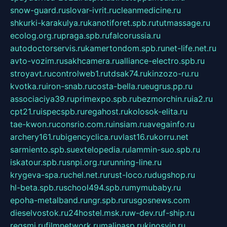
snow-guard.ru
slovar-ivrit.ru
cleanmedicine.ru
shkurki-karakulya.ru
kanotiforet.spb.ru
tutmassage.ru
ecolog.org.ru
praga.spb.ru
falcorussia.ru
autodoctorservis.ru
kamertondom.spb.ru
net-life.net.ru
avto-vozim.ru
sakhcamera.ru
alliance-electro.spb.ru
stroyavt.ru
controlweb1.ru
tdsak74.ru
kinzozo-ru.ru
kvotka.ru
iron-snab.ru
costa-bella.ru
eugrus.pp.ru
associaciya39.ru
primexpo.spb.ru
bezmorchin.ru
ia2.ru
cpt21.ru
ispecspb.ru
regahost.ru
kolosok-elita.ru
tae-kwon.ru
consrio.com.ru
insiam.ru
avegainfo.ru
archery161.ru
bigencyclica.ru
vlast16.ru
korru.net
sarmiento.spb.su
extelopedia.ru
lammin-suo.spb.ru
iskatour.spb.ru
snpi.org.ru
running-line.ru
krygeva-spa.ru
chel.net.ru
rust-loco.ru
dugshop.ru
hl-beta.spb.ru
school494.spb.ru
mymubaby.ru
epoha-metalband.ru
ngr.spb.ru
rusgosnews.com
dieselvostok.ru
24hostel.msk.ru
w-dev.ru
f-ship.ru
regsmi.ru
filmnetwork.ru
malinasp.ru
kinosvin.ru