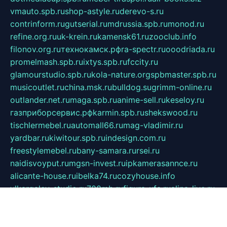
vmauto.spb.ru
shop-astyle.ru
derevo-s.ru
contrinform.ru
gutserial.ru
mdrussia.spb.ru
monod.ru
refine.org.ru
uk-krein.ru
kamensk61.ru
zooclub.info
filonov.org.ru
технокамск.рф
ra-spectr.ru
ooodriada.ru
promelmash.spb.ru
ixtys.spb.ru
fccity.ru
glamourstudio.spb.ru
kola-nature.org
spbmaster.spb.ru
musicoutlet.ru
china.msk.ru
bulldog.su
grimm-online.ru
outlander.net.ru
maga.spb.ru
anime-sell.ru
keseloy.ru
газприборсервис.рф
karmin.spb.ru
shekswood.ru
tischlermebel.ru
automall66.ru
mag-vladimir.ru
yardbar.ru
kiwitour.spb.ru
indesign.com.ru
freestylemebel.ru
bany-samara.ru
rsei.ru
naidisvoyput.ru
mgsn-invest.ru
ipkamerasannce.ru
alicante-house.ru
ibelka74.ru
cozyhouse.info
vlkargalev-studio.ru
700mb.ru
figura-ufa.ru
alina-live.ru
belarusiannews.ru
womenknow.ru
dos-vniimk.ru
sega.net.ru
dv.net.ru
phenomenonsofhistory.com
telesputnik.net.ru
wall.pp.ru
pylesosroidmi.ru