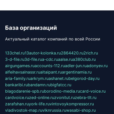
База организаций
Актуальный каталог компаний по всей России
133chel.ru
13autor-kolonka.ru
2864420.ru
2rich.ru
3-d-file.ru
3d-file.ru
a-cdc.ru
aalse.ru
a380club.ru
airgungames.ru
accounts-112.ru
adler-jun.ru
adonyev.ru
alfeihavsalnassr.ru
altaipant.ru
argentinamia.ru
aria-family.ru
arkrym.ru
ashanet.ru
belgorod-day.ru
bankaribi.ru
bandamn.ru
bigfatcc.ru
blagodarenie-spb.ru
borodino-media.ru
card-voice.ru
cardvoice.ru
zed-online.ru
zvonitut.ru
zebra-tlt.ru
zarafshan.ru
york-life.ru
vintovoykompressor.ru
vladivostok-map.ru
vlknrussia.ru
wasabi-shop.ru