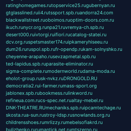
ratinghomegames.ru
topservice25.ru
gubernyan.ru
gtglasslined.ru
ii4.ru
tssport.spb.ru
andorra24.com
blackwallstreet.ru
oboimos.ru
optim-doors.com.ru
ikuch.ru
nycr.org.ru
npa21.ru
vremya-ch.spb.ru
desert000.ru
ivtorgi.ru
ifiori.ru
catalog-statei.ru
dcv.org.ru
spetsmaster174.ru
ipkameryhiseeu.ru
dum26.ru
ruspol.spb.ru
fr-opendp.ru
kam-solnyshko.ru
cheyenne-arapaho.ru
sevzapmetal.spb.ru
ted-lapidus.spb.ru
parasite-eliminator.ru
sigma-complete.ru
modernworld.ru
dama-moda.ru
eholot-group.ru
sk-nvkz.ru
DRONGOLD.RU
democratia2.ru
i-farmer.ru
mass-sport.org
jablonex.spb.ru
bookmess.ru
linkword.ru
refineua.com.ru
cs-spec.net.ru
altay-mebel.ru
DNK-THEATRE.RU
mechaniks.spb.ru
ipcamtechage.ru
skosta.ru
a-sun.ru
stroy-ldsp.ru
snowlands.org.ru
childrensshoes.ru
mrlizzy.ru
mebelsofiakrd.ru
bulizhenko.ru
rumantick.net.ru
mtszerno.ru