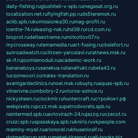
daily-fishing.ru
glushiteli-v-spb.ru
megasat.org.ru
localization.net.ru
flyingfish.pp.ru
ds5teremok.ru
aclib.spb.ru
komissionka30.ru
mag-profit.ru
icentre-74.ru
leasing-nsk.ru
hd39.ru
rcd.com.ru
bioprot.ru
deltaextreme.ru
mirkotlov07.ru
mycrossway.ru
temamedia.ru
art-fusing.ru
cbslefort.ru
sunroadwatch.ru
citroen-yaroslavl.ru
ratnews.msk.ru
sk-if.ru
joomlamoduli.ru
academic-work.ru
bananaboys.ru
sanekua.ru
lianafrukt.ru
beta43.ru
tucsonwoori.com
alex-translation.ru
avantgardeclinics.ru
noel.msk.ru
buylq.ru
aquas-spb.ru
vilnerivne.com
bobry-2.ru
vtoroe-solnce.ru
nickysheen.ru
clockmir.ru
huntercraft.ru
стройокт.рф
webpixels.ru
pczz.msk.su
petrodvorets.spb.ru
nsintermed.spb.ru
avtovirazh-24.ru
jazzq.ru
czecot.ru
cruizi.spb.ru
spasskaya.spb.ru
kniris.ru
vkpeople.com
maminy-mysli.ru
arionorel.ru
khuseniosif.ru
dotmediacup.spb.ru
mebel-tiraspol.ru
all-books.biz