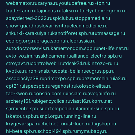
webamator.ru
zaryna.ru
youtubefree.ru
x-ton.ru
trade-farm.ru
tajuncos.ru
taksu.ru
tor-lyubov-i-grom.ru
spayderhed-2022.ru
splclub.ru
stoppamedia.ru
snow-guard.ru
slovar-ivrit.ru
cleanmedicine.ru
shkurki-karakulya.ru
kanotiforet.spb.ru
tutmassage.ru
ecolog.org.ru
praga.spb.ru
falcorussia.ru
autodoctorservis.ru
kamertondom.spb.ru
net-life.net.ru
avto-vozim.ru
sakhcamera.ru
alliance-electro.spb.ru
stroyavt.ru
controlweb1.ru
tdsak74.ru
kinzozo-ru.ru
kvotka.ru
iron-snab.ru
costa-bella.ru
eugrus.pp.ru
associaciya39.ru
primexpo.spb.ru
bezmorchin.ru
ia2.ru
cpt21.ru
ispecspb.ru
regahost.ru
kolosok-elita.ru
tae-kwon.ru
consrio.com.ru
insiam.ru
avegainfo.ru
archery161.ru
bigencyclica.ru
vlast16.ru
korru.net
sarmiento.spb.su
extelopedia.ru
lammin-suo.spb.ru
iskatour.spb.ru
snpi.org.ru
running-line.ru
krygeva-spa.ru
chel.net.ru
rust-loco.ru
dugshop.ru
hl-beta.spb.ru
school494.spb.ru
mymubaby.ru