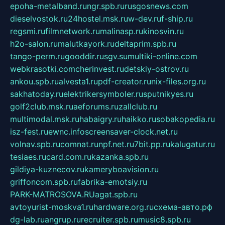
epoha-metalband.ru
ngr.spb.ru
rusgosnews.com
dieselvostok.ru
24hostel.msk.ru
w-dev.ru
f-ship.ru
regsmi.ru
filmnetwork.ru
malinasp.ru
kinosvin.ru
h2o-salon.ru
malutkayork.ru
deltaprim.spb.ru
tango-perm.ru
gooddir.ru
sgv.su
multiki-online.com
webkrasotki.com
cherinvest.ru
detskiy-ostrov.ru
ankou.spb.ru
alvesta1.ru
pdf-creator.ru
nix-files.org.ru
sakhatoday.ru
elektrikersymboler.ru
sputnikyes.ru
golf2club.msk.ru
aeforums.ru
zallclub.ru
multimodal.msk.ru
habaigry.ru
haikko.ru
sobakopedia.ru
isz-fest.ru
ewnc.info
screensaver-clock.net.ru
volnav.spb.ru
comnat.ru
npf.net.ru
7bit.pp.ru
kalugatur.ru
tesiaes.ru
card.com.ru
kazanka.spb.ru
gildiya-kuznecov.ru
kameryboavision.ru
griffoncom.spb.ru
fabrika-emotsiy.ru
PARK-MATROSOVA.RU
agat.spb.ru
avtoyurist-moskva1.ru
hardware.org.ru
схема-авто.рф
dg-lab.ru
angrup.ru
recruiter.spb.ru
music8.spb.ru