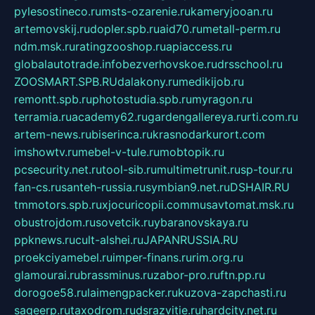
pylesostineco.ru
msts-ozarenie.ru
kameryjooan.ru
artemovskij.ru
dopler.spb.ru
aid70.ru
metall-perm.ru
ndm.msk.ru
ratingzooshop.ru
apiaccess.ru
globalautotrade.info
bezverhovskoe.ru
drsschool.ru
ZOOSMART.SPB.RU
dalakony.ru
medikijob.ru
remontt.spb.ru
photostudia.spb.ru
myragon.ru
terramia.ru
academy62.ru
gardengallereya.ru
rti.com.ru
artem-news.ru
biserinca.ru
krasnodarkurort.com
imshowtv.ru
mebel-v-tule.ru
mobtopik.ru
pcsecurity.net.ru
tool-sib.ru
multimetrunit.ru
sp-tour.ru
fan-cs.ru
santeh-russia.ru
symbian9.net.ru
DSHAIR.RU
tmmotors.spb.ru
xjocuricopii.com
musavtomat.msk.ru
obustrojdom.ru
sovetcik.ru
ybaranovskaya.ru
ppknews.ru
cult-alshei.ru
JAPANRUSSIA.RU
proekciyamebel.ru
imper-finans.ru
rim.org.ru
glamourai.ru
brassminus.ru
zabor-pro.ru
ftn.pp.ru
dorogoe58.ru
laimengpacker.ru
kuzova-zapchasti.ru
sageerp.ru
taxodrom.ru
dsrazvitie.ru
hardcity.net.ru