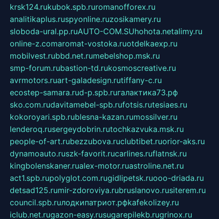
krsk124.ru
kubok.spb.ru
romanofforex.ru
analitikaplus.ru
spyonline.ru
zosikamery.ru
sloboda-ural.pp.ru
AUTO-COM.SU
hohota.net
alimy.ru
online-z.com
aromat-vostoka.ru
otdelkaexp.ru
mobilvest.ru
bbd.net.ru
mebelshop.msk.ru
smp-forum.ru
bastion-td.ru
kosmoscreative.ru
avrmotors.ru
art-galadesign.ru
tiffany-c.ru
ecostep-samara.ru
d-p.spb.ru
галактика73.рф
sko.com.ru
davitamebel-spb.ru
fotsis.ru
tesiaes.ru
kokoroyari.spb.ru
blesna-kazan.ru
mossilver.ru
lenderoq.ru
sergeydobrin.ru
tochkazvuka.msk.ru
people-of-art.ru
bezzubova.ru
clubtibet.ru
orior-aks.ru
dynamoauto.ru
szk-favorit.ru
carlines.ru
flatnsk.ru
kingbolenskaner.ru
alex-motor.ru
astroline.net.ru
act1.spb.ru
polyglot.com.ru
gidlipetsk.ru
ooo-driada.ru
detsad125.ru
mir-zdoroviya.ru
bruslanovo.ru
siterem.ru
council.spb.ru
лодкипатриот.рф
kafekolizey.ru
iclub.net.ru
gazon-easy.ru
sugarepilekb.ru
grinox.ru