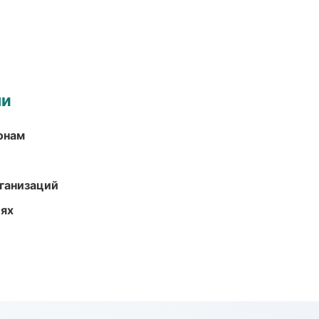
ми
онам
ганизаций
иях