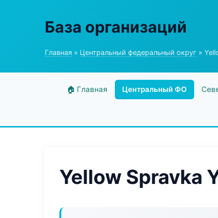
База организаций
Главная
»
Центральный федеральный округ
» Yell
🏠 Главная
Центральный ФО
Сев
Yellow Spravka 