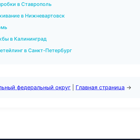
 пробки в Ставрополь
луживание в Нижневартовск
рмь
ужбы в Калининград
детейлинг в Санкт-Петербург
альный федеральный округ
|
Главная страница
→