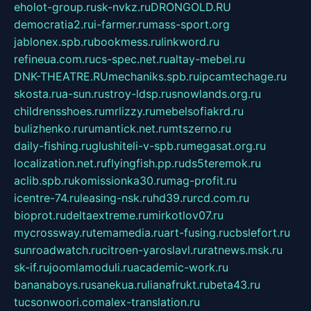
eholot-group.ru
sk-nvkz.ru
DRONGOLD.RU
democratia2.ru
i-farmer.ru
mass-sport.org
jablonex.spb.ru
bookmess.ru
linkword.ru
refineua.com.ru
cs-spec.net.ru
altay-mebel.ru
DNK-THEATRE.RU
mechaniks.spb.ru
ipcamtechage.ru
skosta.ru
a-sun.ru
stroy-ldsp.ru
snowlands.org.ru
childrensshoes.ru
mrlizzy.ru
mebelsofiakrd.ru
bulizhenko.ru
rumantick.net.ru
mtszerno.ru
daily-fishing.ru
glushiteli-v-spb.ru
megasat.org.ru
localization.net.ru
flyingfish.pp.ru
ds5teremok.ru
aclib.spb.ru
komissionka30.ru
mag-profit.ru
icentre-74.ru
leasing-nsk.ru
hd39.ru
rcd.com.ru
bioprot.ru
deltaextreme.ru
mirkotlov07.ru
mycrossway.ru
temamedia.ru
art-fusing.ru
cbslefort.ru
sunroadwatch.ru
citroen-yaroslavl.ru
ratnews.msk.ru
sk-if.ru
joomlamoduli.ru
academic-work.ru
bananaboys.ru
sanekua.ru
lianafrukt.ru
beta43.ru
tucsonwoori.com
alex-translation.ru