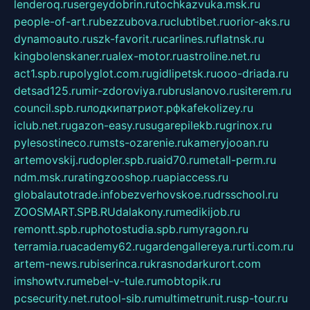
lenderoq.ru
sergeydobrin.ru
tochkazvuka.msk.ru
people-of-art.ru
bezzubova.ru
clubtibet.ru
orior-aks.ru
dynamoauto.ru
szk-favorit.ru
carlines.ru
flatnsk.ru
kingbolenskaner.ru
alex-motor.ru
astroline.net.ru
act1.spb.ru
polyglot.com.ru
gidlipetsk.ru
ooo-driada.ru
detsad125.ru
mir-zdoroviya.ru
bruslanovo.ru
siterem.ru
council.spb.ru
лодкипатриот.рф
kafekolizey.ru
iclub.net.ru
gazon-easy.ru
sugarepilekb.ru
grinox.ru
pylesostineco.ru
msts-ozarenie.ru
kameryjooan.ru
artemovskij.ru
dopler.spb.ru
aid70.ru
metall-perm.ru
ndm.msk.ru
ratingzooshop.ru
apiaccess.ru
globalautotrade.info
bezverhovskoe.ru
drsschool.ru
ZOOSMART.SPB.RU
dalakony.ru
medikijob.ru
remontt.spb.ru
photostudia.spb.ru
myragon.ru
terramia.ru
academy62.ru
gardengallereya.ru
rti.com.ru
artem-news.ru
biserinca.ru
krasnodarkurort.com
imshowtv.ru
mebel-v-tule.ru
mobtopik.ru
pcsecurity.net.ru
tool-sib.ru
multimetrunit.ru
sp-tour.ru