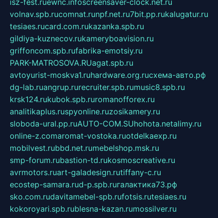
isz-fest.ru
ewnc.info
screensaver-clock.net.ru
volnav.spb.ru
comnat.ru
npf.net.ru
7bit.pp.ru
kalugatur.ru
tesiaes.ru
card.com.ru
kazanka.spb.ru
gildiya-kuznecov.ru
kameryboavision.ru
griffoncom.spb.ru
fabrika-emotsiy.ru
PARK-MATROSOVA.RU
agat.spb.ru
avtoyurist-moskva1.ru
hardware.org.ru
схема-авто.рф
dg-lab.ru
angrup.ru
recruiter.spb.ru
music8.spb.ru
krsk124.ru
kubok.spb.ru
romanofforex.ru
analitikaplus.ru
spyonline.ru
zosikamery.ru
sloboda-ural.pp.ru
AUTO-COM.SU
hohota.net
alimy.ru
online-z.com
aromat-vostoka.ru
otdelkaexp.ru
mobilvest.ru
bbd.net.ru
mebelshop.msk.ru
smp-forum.ru
bastion-td.ru
kosmoscreative.ru
avrmotors.ru
art-galadesign.ru
tiffany-c.ru
ecostep-samara.ru
d-p.spb.ru
галактика73.рф
sko.com.ru
davitamebel-spb.ru
fotsis.ru
tesiaes.ru
kokoroyari.spb.ru
blesna-kazan.ru
mossilver.ru