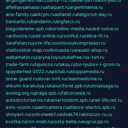
alfeihavsalnassr.ru
altaipant.ru
argentinamia.ru
aria-family.ru
arkrym.ru
ashanet.ru
belgorod-day.ru
bankaribi.ru
bandamn.ru
bigfatcc.ru
blagodarenie-spb.ru
borodino-media.ru
card-voice.ru
cardvoice.ru
zed-online.ru
zvonitut.ru
zebra-tlt.ru
zarafshan.ru
york-life.ru
vintovoykompressor.ru
vladivostok-map.ru
vlknrussia.ru
wasabi-shop.ru
webamator.ru
zaryna.ru
youtubefree.ru
x-ton.ru
trade-farm.ru
tajuncos.ru
taksu.ru
tor-lyubov-i-grom.ru
spayderhed-2022.ru
splclub.ru
stoppamedia.ru
snow-guard.ru
slovar-ivrit.ru
cleanmedicine.ru
shkurki-karakulya.ru
kanotiforet.spb.ru
tutmassage.ru
ecolog.org.ru
praga.spb.ru
falcorussia.ru
autodoctorservis.ru
kamertondom.spb.ru
net-life.net.ru
avto-vozim.ru
sakhcamera.ru
alliance-electro.spb.ru
stroyavt.ru
controlweb1.ru
tdsak74.ru
kinzozo-ru.ru
kvotka.ru
iron-snab.ru
costa-bella.ru
eugrus.pp.ru