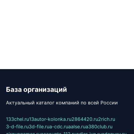
База организаций
Актуальный каталог компаний по всей России
133chel.ru
13autor-kolonka.ru
2864420.ru
2rich.ru
3-d-file.ru
3d-file.ru
a-cdc.ru
aalse.ru
a380club.ru
airgungames.ru
accounts-112.ru
adler-jun.ru
adonyev.ru