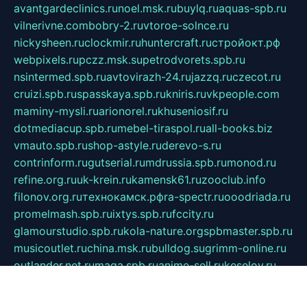
avantgardeclinics.ru
noel.msk.ru
buylq.ru
aquas-spb.ru
vilnerivne.com
bobry-2.ru
vtoroe-solnce.ru
nickysheen.ru
clockmir.ru
huntercraft.ru
стройокт.рф
webpixels.ru
pczz.msk.su
petrodvorets.spb.ru
nsintermed.spb.ru
avtovirazh-24.ru
jazzq.ru
czecot.ru
cruizi.spb.ru
spasskaya.spb.ru
kniris.ru
vkpeople.com
maminy-mysli.ru
arionorel.ru
khuseniosif.ru
dotmediacup.spb.ru
mebel-tiraspol.ru
all-books.biz
vmauto.spb.ru
shop-astyle.ru
derevo-s.ru
contrinform.ru
gutserial.ru
mdrussia.spb.ru
monod.ru
refine.org.ru
uk-krein.ru
kamensk61.ru
zooclub.info
filonov.org.ru
технокамск.рф
ra-spectr.ru
ooodriada.ru
promelmash.spb.ru
ixtys.spb.ru
fccity.ru
glamourstudio.spb.ru
kola-nature.org
spbmaster.spb.ru
musicoutlet.ru
china.msk.ru
bulldog.su
grimm-online.ru
outlander.net.ru
maga.spb.ru
anime-sell.ru
keseloy.ru
газприборсервис.рф
karmin.spb.ru
shekswood.ru
tischlermebel.ru
automall66.ru
mag-vladimir.ru