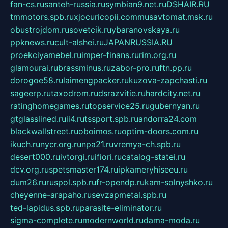
fan-cs.ru
santeh-russia.ru
symbian9.net.ru
DSHAIR.RU
tmmotors.spb.ru
xjocuricopii.com
musavtomat.msk.ru
obustrojdom.ru
sovetcik.ru
ybaranovskaya.ru
ppknews.ru
cult-alshei.ru
JAPANRUSSIA.RU
proekciyamebel.ru
imper-finans.ru
rim.org.ru
glamourai.ru
brassminus.ru
zabor-pro.ru
ftn.pp.ru
dorogoe58.ru
laimengpacker.ru
kuzova-zapchasti.ru
sageerp.ru
taxodrom.ru
dsrazvitie.ru
hardcity.net.ru
ratinghomegames.ru
topservice25.ru
gubernyan.ru
gtglasslined.ru
ii4.ru
tssport.spb.ru
andorra24.com
blackwallstreet.ru
oboimos.ru
optim-doors.com.ru
ikuch.ru
nycr.org.ru
npa21.ru
vremya-ch.spb.ru
desert000.ru
ivtorgi.ru
ifiori.ru
catalog-statei.ru
dcv.org.ru
spetsmaster174.ru
ipkameryhiseeu.ru
dum26.ru
ruspol.spb.ru
fr-opendp.ru
kam-solnyshko.ru
cheyenne-arapaho.ru
sevzapmetal.spb.ru
ted-lapidus.spb.ru
parasite-eliminator.ru
sigma-complete.ru
modernworld.ru
dama-moda.ru