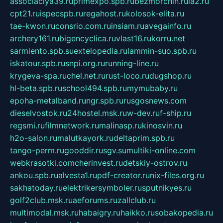
associaciya39.ru
primexpo.spb.ru
bezmorchin.ru
ia2.ru
cpt21.ru
ispecspb.ru
regahost.ru
kolosok-elita.ru
tae-kwon.ru
consrio.com.ru
insiam.ru
avegainfo.ru
archery161.ru
bigencyclica.ru
vlast16.ru
korru.net
sarmiento.spb.su
extelopedia.ru
lammin-suo.spb.ru
iskatour.spb.ru
snpi.org.ru
running-line.ru
krygeva-spa.ru
chel.net.ru
rust-loco.ru
dugshop.ru
hl-beta.spb.ru
school494.spb.ru
mymubaby.ru
epoha-metalband.ru
ngr.spb.ru
rusgosnews.com
dieselvostok.ru
24hostel.msk.ru
w-dev.ru
f-ship.ru
regsmi.ru
filmnetwork.ru
malinasp.ru
kinosvin.ru
h2o-salon.ru
malutkayork.ru
deltaprim.spb.ru
tango-perm.ru
gooddir.ru
sgv.su
multiki-online.com
webkrasotki.com
cherinvest.ru
detskiy-ostrov.ru
ankou.spb.ru
alvesta1.ru
pdf-creator.ru
nix-files.org.ru
sakhatoday.ru
elektrikersymboler.ru
sputnikyes.ru
golf2club.msk.ru
aeforums.ru
zallclub.ru
multimodal.msk.ru
habaigry.ru
haikko.ru
sobakopedia.ru