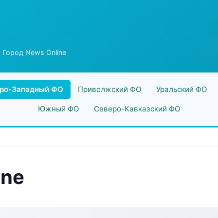
 Город News Online
ро-Западный ФО
Приволжский ФО
Уральский ФО
Южный ФО
Северо-Кавказский ФО
ine