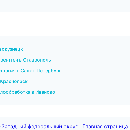
овокузнецк
и рентген в Ставрополь
етология в Санкт-Петербург
в Красноярск
ллообработка в Иваново
о-Западный федеральный округ
|
Главная страница