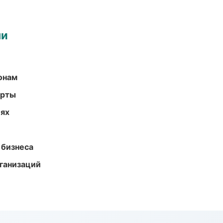
ми
онам
арты
иях
 бизнеса
ганизаций