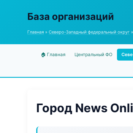
База организаций
Главная
»
Северо-Западный федеральный округ
»
🏠 Главная
Центральный ФО
Севе
Город News Onl