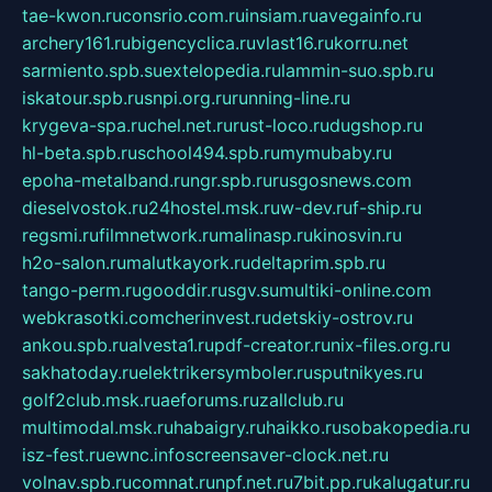
tae-kwon.ru
consrio.com.ru
insiam.ru
avegainfo.ru
archery161.ru
bigencyclica.ru
vlast16.ru
korru.net
sarmiento.spb.su
extelopedia.ru
lammin-suo.spb.ru
iskatour.spb.ru
snpi.org.ru
running-line.ru
krygeva-spa.ru
chel.net.ru
rust-loco.ru
dugshop.ru
hl-beta.spb.ru
school494.spb.ru
mymubaby.ru
epoha-metalband.ru
ngr.spb.ru
rusgosnews.com
dieselvostok.ru
24hostel.msk.ru
w-dev.ru
f-ship.ru
regsmi.ru
filmnetwork.ru
malinasp.ru
kinosvin.ru
h2o-salon.ru
malutkayork.ru
deltaprim.spb.ru
tango-perm.ru
gooddir.ru
sgv.su
multiki-online.com
webkrasotki.com
cherinvest.ru
detskiy-ostrov.ru
ankou.spb.ru
alvesta1.ru
pdf-creator.ru
nix-files.org.ru
sakhatoday.ru
elektrikersymboler.ru
sputnikyes.ru
golf2club.msk.ru
aeforums.ru
zallclub.ru
multimodal.msk.ru
habaigry.ru
haikko.ru
sobakopedia.ru
isz-fest.ru
ewnc.info
screensaver-clock.net.ru
volnav.spb.ru
comnat.ru
npf.net.ru
7bit.pp.ru
kalugatur.ru