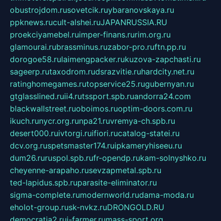
obustrojdom.ru
sovetcik.ru
ybaranovskaya.ru
ppknews.ru
cult-alshei.ru
JAPANRUSSIA.RU
proekciyamebel.ru
imper-finans.ru
rim.org.ru
glamourai.ru
brassminus.ru
zabor-pro.ru
ftn.pp.ru
dorogoe58.ru
laimengpacker.ru
kuzova-zapchasti.ru
sageerp.ru
taxodrom.ru
dsrazvitie.ru
hardcity.net.ru
ratinghomegames.ru
topservice25.ru
gubernyan.ru
gtglasslined.ru
ii4.ru
tssport.spb.ru
andorra24.com
blackwallstreet.ru
oboimos.ru
optim-doors.com.ru
ikuch.ru
nycr.org.ru
npa21.ru
vremya-ch.spb.ru
desert000.ru
ivtorgi.ru
ifiori.ru
catalog-statei.ru
dcv.org.ru
spetsmaster174.ru
ipkameryhiseeu.ru
dum26.ru
ruspol.spb.ru
fr-opendp.ru
kam-solnyshko.ru
cheyenne-arapaho.ru
sevzapmetal.spb.ru
ted-lapidus.spb.ru
parasite-eliminator.ru
sigma-complete.ru
modernworld.ru
dama-moda.ru
eholot-group.ru
sk-nvkz.ru
DRONGOLD.RU
democratia2.ru
i-farmer.ru
mass-sport.org