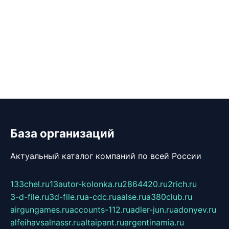
База организаций
Актуальный каталог компаний по всей России
133chel.ru
13autor-kolonka.ru
2864420.ru
2rich.ru
3-d-file.ru
3d-file.ru
a-cdc.ru
aalse.ru
a380club.ru
airgungames.ru
accounts-112.ru
adler-jun.ru
adonyev.ru
alfeihavsalnassr.ru
altaipant.ru
argentinamia.ru