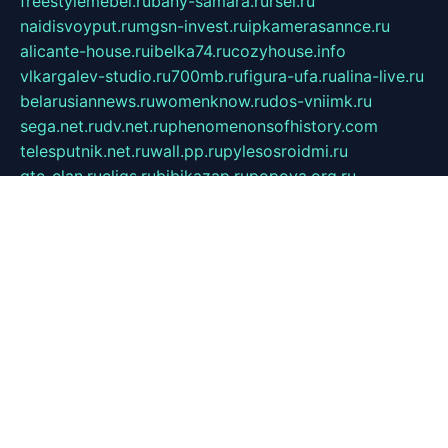
freestylemebel.ru
bany-samara.ru
rsei.ru
naidisvoyput.ru
mgsn-invest.ru
ipkamerasannce.ru
alicante-house.ru
ibelka74.ru
cozyhouse.info
vlkargalev-studio.ru
700mb.ru
figura-ufa.ru
alina-live.ru
belarusiannews.ru
womenknow.ru
dos-vniimk.ru
sega.net.ru
dv.net.ru
phenomenonsofhistory.com
telesputnik.net.ru
wall.pp.ru
pylesosroidmi.ru
gtc-clan.ru
cligs.ru
bibikazap.ru
popova.org.ru
netwhistler.spb.ru
bellvil.ru
bonzon.ru
iss-vladik.ru
defiparis.net.ru
las-gryzas.ru
amku.ru
electednews.spb.ru
feather.org.ru
spar72.ru
tankiigri.ru
dominus.com.ru
ibtree.ru
sanykool.pp.ru
unixlib.org.ru
menatep.spb.ru
gartenterrassen.ru
printeka.ru
skvozilka.com.ru
parkovka-pub.ru
lovemobi.ru
art-ru.ru
emulatorz.com.ru
alucomp.com.ru
tatforum.com.ru
alternativa-profi.ru
dermakler.ru
artsurvey.ru
aredir.ru
khimspas.ru
centr-maxi.ru
2018r.ru
bort-stomer-defort.ru
professional2.ru
gibsons.ru