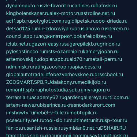
dynamoauto.ru
szk-favorit.ru
carlines.ru
flatnsk.ru
kingbolenskaner.ru
alex-motor.ru
astroline.net.ru
act1.spb.ru
polyglot.com.ru
gidlipetsk.ru
ooo-driada.ru
detsad125.ru
mir-zdoroviya.ru
bruslanovo.ru
siterem.ru
council.spb.ru
лодкипатриот.рф
kafekolizey.ru
iclub.net.ru
gazon-easy.ru
sugarepilekb.ru
grinox.ru
pylesostineco.ru
msts-ozarenie.ru
kameryjooan.ru
artemovskij.ru
dopler.spb.ru
aid70.ru
metall-perm.ru
ndm.msk.ru
ratingzooshop.ru
apiaccess.ru
globalautotrade.info
bezverhovskoe.ru
drsschool.ru
ZOOSMART.SPB.RU
dalakony.ru
medikijob.ru
remontt.spb.ru
photostudia.spb.ru
myragon.ru
terramia.ru
academy62.ru
gardengallereya.ru
rti.com.ru
artem-news.ru
biserinca.ru
krasnodarkurort.com
imshowtv.ru
mebel-v-tule.ru
mobtopik.ru
pcsecurity.net.ru
tool-sib.ru
multimetrunit.ru
sp-tour.ru
fan-cs.ru
santeh-russia.ru
symbian9.net.ru
DSHAIR.RU
tmmotors.spb.ru
xjocuricopii.com
musavtomat.msk.ru