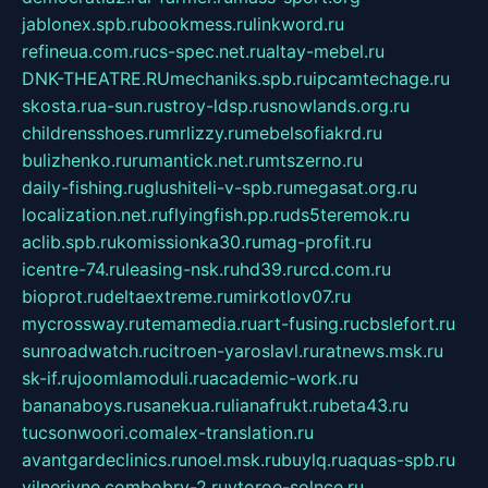
jablonex.spb.ru
bookmess.ru
linkword.ru
refineua.com.ru
cs-spec.net.ru
altay-mebel.ru
DNK-THEATRE.RU
mechaniks.spb.ru
ipcamtechage.ru
skosta.ru
a-sun.ru
stroy-ldsp.ru
snowlands.org.ru
childrensshoes.ru
mrlizzy.ru
mebelsofiakrd.ru
bulizhenko.ru
rumantick.net.ru
mtszerno.ru
daily-fishing.ru
glushiteli-v-spb.ru
megasat.org.ru
localization.net.ru
flyingfish.pp.ru
ds5teremok.ru
aclib.spb.ru
komissionka30.ru
mag-profit.ru
icentre-74.ru
leasing-nsk.ru
hd39.ru
rcd.com.ru
bioprot.ru
deltaextreme.ru
mirkotlov07.ru
mycrossway.ru
temamedia.ru
art-fusing.ru
cbslefort.ru
sunroadwatch.ru
citroen-yaroslavl.ru
ratnews.msk.ru
sk-if.ru
joomlamoduli.ru
academic-work.ru
bananaboys.ru
sanekua.ru
lianafrukt.ru
beta43.ru
tucsonwoori.com
alex-translation.ru
avantgardeclinics.ru
noel.msk.ru
buylq.ru
aquas-spb.ru
vilnerivne.com
bobry-2.ru
vtoroe-solnce.ru