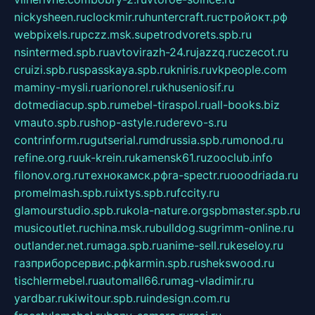
nickysheen.ru
clockmir.ru
huntercraft.ru
стройокт.рф
webpixels.ru
pczz.msk.su
petrodvorets.spb.ru
nsintermed.spb.ru
avtovirazh-24.ru
jazzq.ru
czecot.ru
cruizi.spb.ru
spasskaya.spb.ru
kniris.ru
vkpeople.com
maminy-mysli.ru
arionorel.ru
khuseniosif.ru
dotmediacup.spb.ru
mebel-tiraspol.ru
all-books.biz
vmauto.spb.ru
shop-astyle.ru
derevo-s.ru
contrinform.ru
gutserial.ru
mdrussia.spb.ru
monod.ru
refine.org.ru
uk-krein.ru
kamensk61.ru
zooclub.info
filonov.org.ru
технокамск.рф
ra-spectr.ru
ooodriada.ru
promelmash.spb.ru
ixtys.spb.ru
fccity.ru
glamourstudio.spb.ru
kola-nature.org
spbmaster.spb.ru
musicoutlet.ru
china.msk.ru
bulldog.su
grimm-online.ru
outlander.net.ru
maga.spb.ru
anime-sell.ru
keseloy.ru
газприборсервис.рф
karmin.spb.ru
shekswood.ru
tischlermebel.ru
automall66.ru
mag-vladimir.ru
yardbar.ru
kiwitour.spb.ru
indesign.com.ru