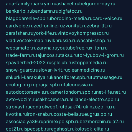
aria-family.ru
arkrym.ru
ashanet.ru
belgorod-day.ru
bankaribi.ru
bandamn.ru
bigfatcc.ru
blagodarenie-spb.ru
borodino-media.ru
card-voice.ru
cardvoice.ru
zed-online.ru
zvonitut.ru
zebra-tlt.ru
zarafshan.ru
york-life.ru
vintovoykompressor.ru
vladivostok-map.ru
vlknrussia.ru
wasabi-shop.ru
webamator.ru
zaryna.ru
youtubefree.ru
x-ton.ru
trade-farm.ru
tajuncos.ru
taksu.ru
tor-lyubov-i-grom.ru
spayderhed-2022.ru
splclub.ru
stoppamedia.ru
snow-guard.ru
slovar-ivrit.ru
cleanmedicine.ru
shkurki-karakulya.ru
kanotiforet.spb.ru
tutmassage.ru
ecolog.org.ru
praga.spb.ru
falcorussia.ru
autodoctorservis.ru
kamertondom.spb.ru
net-life.net.ru
avto-vozim.ru
sakhcamera.ru
alliance-electro.spb.ru
stroyavt.ru
controlweb1.ru
tdsak74.ru
kinzozo-ru.ru
kvotka.ru
iron-snab.ru
costa-bella.ru
eugrus.pp.ru
associaciya39.ru
primexpo.spb.ru
bezmorchin.ru
ia2.ru
cpt21.ru
ispecspb.ru
regahost.ru
kolosok-elita.ru