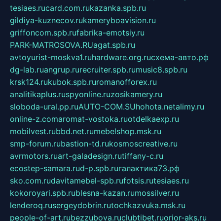
tesiaes.ru
card.com.ru
kazanka.spb.ru
gildiya-kuznecov.ru
kameryboavision.ru
griffoncom.spb.ru
fabrika-emotsiy.ru
PARK-MATROSOVA.RU
agat.spb.ru
avtoyurist-moskva1.ru
hardware.org.ru
схема-авто.рф
dg-lab.ru
angrup.ru
recruiter.spb.ru
music8.spb.ru
krsk124.ru
kubok.spb.ru
romanofforex.ru
analitikaplus.ru
spyonline.ru
zosikamery.ru
sloboda-ural.pp.ru
AUTO-COM.SU
hohota.net
alimy.ru
online-z.com
aromat-vostoka.ru
otdelkaexp.ru
mobilvest.ru
bbd.net.ru
mebelshop.msk.ru
smp-forum.ru
bastion-td.ru
kosmoscreative.ru
avrmotors.ru
art-galadesign.ru
tiffany-c.ru
ecostep-samara.ru
d-p.spb.ru
галактика73.рф
sko.com.ru
davitamebel-spb.ru
fotsis.ru
tesiaes.ru
kokoroyari.spb.ru
blesna-kazan.ru
mossilver.ru
lenderoq.ru
sergeydobrin.ru
tochkazvuka.msk.ru
people-of-art.ru
bezzubova.ru
clubtibet.ru
orior-aks.ru