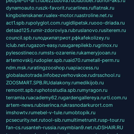
people-of-art.ru
bezzubova.ru
clubtibet.ru
orior-aks.ru
dynamoauto.ru
szk-favorit.ru
carlines.ru
flatnsk.ru
kingbolenskaner.ru
alex-motor.ru
astroline.net.ru
act1.spb.ru
polyglot.com.ru
gidlipetsk.ru
ooo-driada.ru
detsad125.ru
mir-zdoroviya.ru
bruslanovo.ru
siterem.ru
council.spb.ru
лодкипатриот.рф
kafekolizey.ru
iclub.net.ru
gazon-easy.ru
sugarepilekb.ru
grinox.ru
pylesostineco.ru
msts-ozarenie.ru
kameryjooan.ru
artemovskij.ru
dopler.spb.ru
aid70.ru
metall-perm.ru
ndm.msk.ru
ratingzooshop.ru
apiaccess.ru
globalautotrade.info
bezverhovskoe.ru
drsschool.ru
ZOOSMART.SPB.RU
dalakony.ru
medikijob.ru
remontt.spb.ru
photostudia.spb.ru
myragon.ru
terramia.ru
academy62.ru
gardengallereya.ru
rti.com.ru
artem-news.ru
biserinca.ru
krasnodarkurort.com
imshowtv.ru
mebel-v-tule.ru
mobtopik.ru
pcsecurity.net.ru
tool-sib.ru
multimetrunit.ru
sp-tour.ru
fan-cs.ru
santeh-russia.ru
symbian9.net.ru
DSHAIR.RU