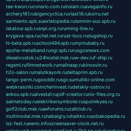
tae-kwon.ru
consrio.com.ru
insiam.ru
avegainfo.ru
archery161.ru
bigencyclica.ru
vlast16.ru
korru.net
sarmiento.spb.su
extelopedia.ru
lammin-suo.spb.ru
iskatour.spb.ru
snpi.org.ru
running-line.ru
krygeva-spa.ru
chel.net.ru
rust-loco.ru
dugshop.ru
hl-beta.spb.ru
school494.spb.ru
mymubaby.ru
epoha-metalband.ru
ngr.spb.ru
rusgosnews.com
dieselvostok.ru
24hostel.msk.ru
w-dev.ru
f-ship.ru
regsmi.ru
filmnetwork.ru
malinasp.ru
kinosvin.ru
h2o-salon.ru
malutkayork.ru
deltaprim.spb.ru
tango-perm.ru
gooddir.ru
sgv.su
multiki-online.com
webkrasotki.com
cherinvest.ru
detskiy-ostrov.ru
ankou.spb.ru
alvesta1.ru
pdf-creator.ru
nix-files.org.ru
sakhatoday.ru
elektrikersymboler.ru
sputnikyes.ru
golf2club.msk.ru
aeforums.ru
zallclub.ru
multimodal.msk.ru
habaigry.ru
haikko.ru
sobakopedia.ru
isz-fest.ru
ewnc.info
screensaver-clock.net.ru
volnav.spb.ru
comnat.ru
npf.net.ru
7bit.pp.ru
kalugatur.ru