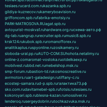
tesiaes.ru
card.com.ru
kazanka.spb.ru
gildiya-kuznecov.ru
kameryboavision.ru
griffoncom.spb.ru
fabrika-emotsiy.ru
PARK-MATROSOVA.RU
agat.spb.ru
avtoyurist-moskva1.ru
hardware.org.ru
схема-авто.рф
dg-lab.ru
angrup.ru
recruiter.spb.ru
music8.spb.ru
krsk124.ru
kubok.spb.ru
romanofforex.ru
analitikaplus.ru
spyonline.ru
zosikamery.ru
sloboda-ural.pp.ru
AUTO-COM.SU
hohota.net
alimy.ru
online-z.com
aromat-vostoka.ru
otdelkaexp.ru
mobilvest.ru
bbd.net.ru
mebelshop.msk.ru
smp-forum.ru
bastion-td.ru
kosmoscreative.ru
avrmotors.ru
art-galadesign.ru
tiffany-c.ru
ecostep-samara.ru
d-p.spb.ru
галактика73.рф
sko.com.ru
davitamebel-spb.ru
fotsis.ru
tesiaes.ru
kokoroyari.spb.ru
blesna-kazan.ru
mossilver.ru
lenderoq.ru
sergeydobrin.ru
tochkazvuka.msk.ru