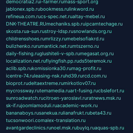
democratia2.ru
i-farmer.ru
mass-sport.org
jablonex.spb.ru
bookmess.ru
linkword.ru
refineua.com.ru
cs-spec.net.ru
altay-mebel.ru
DNK-THEATRE.RU
mechaniks.spb.ru
ipcamtechage.ru
skosta.ru
a-sun.ru
stroy-ldsp.ru
snowlands.org.ru
childrensshoes.ru
mrlizzy.ru
mebelsofiakrd.ru
bulizhenko.ru
rumantick.net.ru
mtszerno.ru
daily-fishing.ru
glushiteli-v-spb.ru
megasat.org.ru
localization.net.ru
flyingfish.pp.ru
ds5teremok.ru
aclib.spb.ru
komissionka30.ru
mag-profit.ru
icentre-74.ru
leasing-nsk.ru
hd39.ru
rcd.com.ru
bioprot.ru
deltaextreme.ru
mirkotlov07.ru
mycrossway.ru
temamedia.ru
art-fusing.ru
cbslefort.ru
sunroadwatch.ru
citroen-yaroslavl.ru
ratnews.msk.ru
sk-if.ru
joomlamoduli.ru
academic-work.ru
bananaboys.ru
sanekua.ru
lianafrukt.ru
beta43.ru
tucsonwoori.com
alex-translation.ru
avantgardeclinics.ru
noel.msk.ru
buylq.ru
aquas-spb.ru