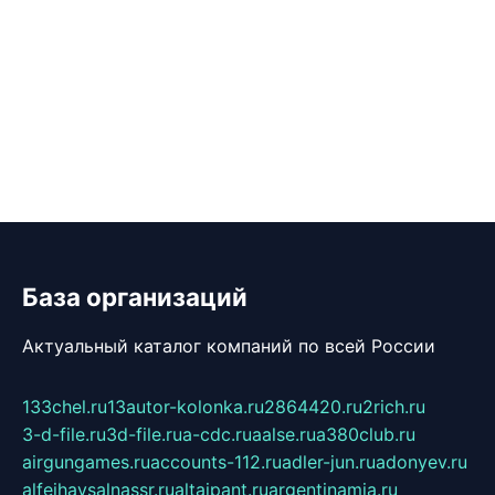
База организаций
Актуальный каталог компаний по всей России
133chel.ru
13autor-kolonka.ru
2864420.ru
2rich.ru
3-d-file.ru
3d-file.ru
a-cdc.ru
aalse.ru
a380club.ru
airgungames.ru
accounts-112.ru
adler-jun.ru
adonyev.ru
alfeihavsalnassr.ru
altaipant.ru
argentinamia.ru