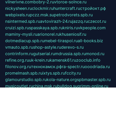
vilnerivne.com
bobry-2.ru
vtoroe-solnce.ru
nickysheen.ru
clockmir.ru
huntercraft.ru
стройокт.рф
webpixels.ru
pczz.msk.su
petrodvorets.spb.ru
nsintermed.spb.ru
avtovirazh-24.ru
jazzq.ru
czecot.ru
cruizi.spb.ru
spasskaya.spb.ru
kniris.ru
vkpeople.com
maminy-mysli.ru
arionorel.ru
khuseniosif.ru
dotmediacup.spb.ru
mebel-tiraspol.ru
all-books.biz
vmauto.spb.ru
shop-astyle.ru
derevo-s.ru
contrinform.ru
gutserial.ru
mdrussia.spb.ru
monod.ru
refine.org.ru
uk-krein.ru
kamensk61.ru
zooclub.info
filonov.org.ru
технокамск.рф
ra-spectr.ru
ooodriada.ru
promelmash.spb.ru
ixtys.spb.ru
fccity.ru
glamourstudio.spb.ru
kola-nature.org
spbmaster.spb.ru
musicoutlet.ru
china.msk.ru
bulldog.su
grimm-online.ru
outlander.net.ru
maga.spb.ru
anime-sell.ru
keseloy.ru
газприборсервис.рф
karmin.spb.ru
shekswood.ru
tischlermebel.ru
automall66.ru
mag-vladimir.ru
yardbar.ru
kiwitour.spb.ru
indesign.com.ru