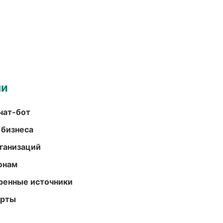
ми
чат-бот
 бизнеса
ганизаций
онам
еренные источники
арты