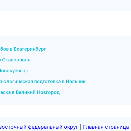
убов в Екатеринбург
в Ставрополь
 Новокузнецк
хнологическая подготовка в Нальчик
аска в Великий Новгород
евосточный федеральный округ
|
Главная страница