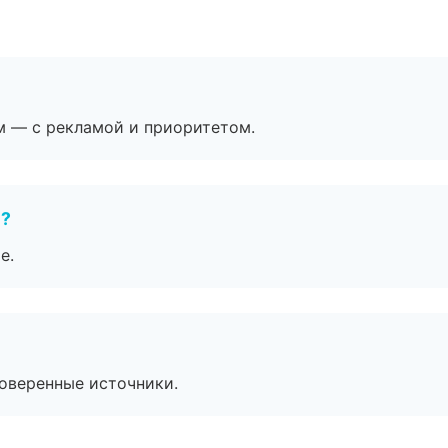
м — с рекламой и приоритетом.
е?
е.
роверенные источники.