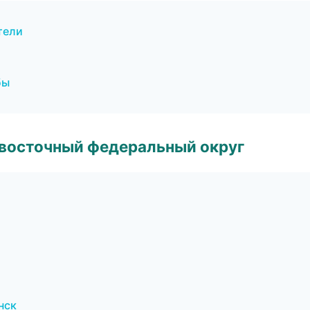
тели
бы
евосточный федеральный округ
нск