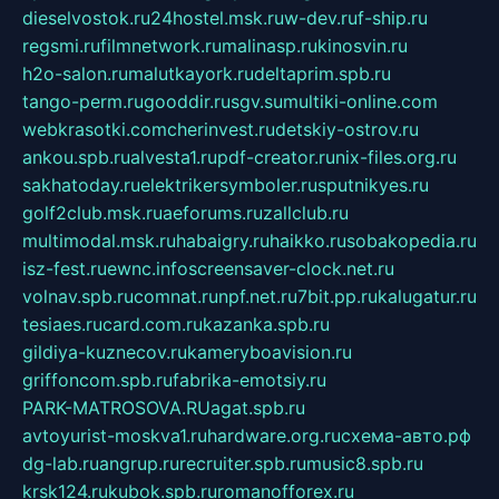
dieselvostok.ru
24hostel.msk.ru
w-dev.ru
f-ship.ru
regsmi.ru
filmnetwork.ru
malinasp.ru
kinosvin.ru
h2o-salon.ru
malutkayork.ru
deltaprim.spb.ru
tango-perm.ru
gooddir.ru
sgv.su
multiki-online.com
webkrasotki.com
cherinvest.ru
detskiy-ostrov.ru
ankou.spb.ru
alvesta1.ru
pdf-creator.ru
nix-files.org.ru
sakhatoday.ru
elektrikersymboler.ru
sputnikyes.ru
golf2club.msk.ru
aeforums.ru
zallclub.ru
multimodal.msk.ru
habaigry.ru
haikko.ru
sobakopedia.ru
isz-fest.ru
ewnc.info
screensaver-clock.net.ru
volnav.spb.ru
comnat.ru
npf.net.ru
7bit.pp.ru
kalugatur.ru
tesiaes.ru
card.com.ru
kazanka.spb.ru
gildiya-kuznecov.ru
kameryboavision.ru
griffoncom.spb.ru
fabrika-emotsiy.ru
PARK-MATROSOVA.RU
agat.spb.ru
avtoyurist-moskva1.ru
hardware.org.ru
схема-авто.рф
dg-lab.ru
angrup.ru
recruiter.spb.ru
music8.spb.ru
krsk124.ru
kubok.spb.ru
romanofforex.ru