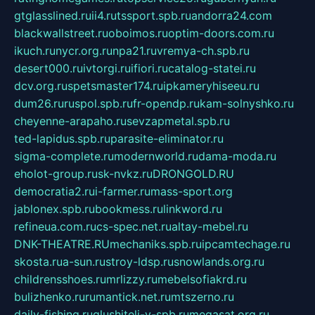
gtglasslined.ru
ii4.ru
tssport.spb.ru
andorra24.com
blackwallstreet.ru
oboimos.ru
optim-doors.com.ru
ikuch.ru
nycr.org.ru
npa21.ru
vremya-ch.spb.ru
desert000.ru
ivtorgi.ru
ifiori.ru
catalog-statei.ru
dcv.org.ru
spetsmaster174.ru
ipkameryhiseeu.ru
dum26.ru
ruspol.spb.ru
fr-opendp.ru
kam-solnyshko.ru
cheyenne-arapaho.ru
sevzapmetal.spb.ru
ted-lapidus.spb.ru
parasite-eliminator.ru
sigma-complete.ru
modernworld.ru
dama-moda.ru
eholot-group.ru
sk-nvkz.ru
DRONGOLD.RU
democratia2.ru
i-farmer.ru
mass-sport.org
jablonex.spb.ru
bookmess.ru
linkword.ru
refineua.com.ru
cs-spec.net.ru
altay-mebel.ru
DNK-THEATRE.RU
mechaniks.spb.ru
ipcamtechage.ru
skosta.ru
a-sun.ru
stroy-ldsp.ru
snowlands.org.ru
childrensshoes.ru
mrlizzy.ru
mebelsofiakrd.ru
bulizhenko.ru
rumantick.net.ru
mtszerno.ru
daily-fishing.ru
glushiteli-v-spb.ru
megasat.org.ru