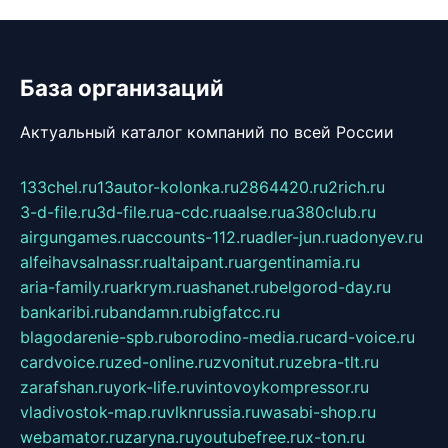
База организаций
Актуальный каталог компаний по всей России
133chel.ru
13autor-kolonka.ru
2864420.ru
2rich.ru
3-d-file.ru
3d-file.ru
a-cdc.ru
aalse.ru
a380club.ru
airgungames.ru
accounts-112.ru
adler-jun.ru
adonyev.ru
alfeihavsalnassr.ru
altaipant.ru
argentinamia.ru
aria-family.ru
arkrym.ru
ashanet.ru
belgorod-day.ru
bankaribi.ru
bandamn.ru
bigfatcc.ru
blagodarenie-spb.ru
borodino-media.ru
card-voice.ru
cardvoice.ru
zed-online.ru
zvonitut.ru
zebra-tlt.ru
zarafshan.ru
york-life.ru
vintovoykompressor.ru
vladivostok-map.ru
vlknrussia.ru
wasabi-shop.ru
webamator.ru
zaryna.ru
youtubefree.ru
x-ton.ru