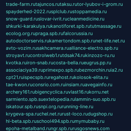
trade-farm.ru
tajuncos.ru
taksu.ru
tor-lyubov-i-grom.ru
spayderhed-2022.ru
splclub.ru
stoppamedia.ru
snow-guard.ru
slovar-ivrit.ru
cleanmedicine.ru
shkurki-karakulya.ru
kanotiforet.spb.ru
tutmassage.ru
ecolog.org.ru
praga.spb.ru
falcorussia.ru
autodoctorservis.ru
kamertondom.spb.ru
net-life.net.ru
avto-vozim.ru
sakhcamera.ru
alliance-electro.spb.ru
stroyavt.ru
controlweb1.ru
tdsak74.ru
kinzozo-ru.ru
kvotka.ru
iron-snab.ru
costa-bella.ru
eugrus.pp.ru
associaciya39.ru
primexpo.spb.ru
bezmorchin.ru
ia2.ru
cpt21.ru
ispecspb.ru
regahost.ru
kolosok-elita.ru
tae-kwon.ru
consrio.com.ru
insiam.ru
avegainfo.ru
archery161.ru
bigencyclica.ru
vlast16.ru
korru.net
sarmiento.spb.su
extelopedia.ru
lammin-suo.spb.ru
iskatour.spb.ru
snpi.org.ru
running-line.ru
krygeva-spa.ru
chel.net.ru
rust-loco.ru
dugshop.ru
hl-beta.spb.ru
school494.spb.ru
mymubaby.ru
epoha-metalband.ru
ngr.spb.ru
rusgosnews.com