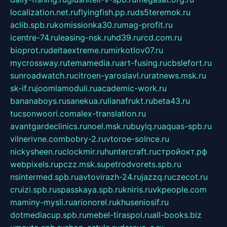
localization.net.ru
flyingfish.pp.ru
ds5teremok.ru
aclib.spb.ru
komissionka30.ru
mag-profit.ru
icentre-74.ru
leasing-nsk.ru
hd39.ru
rcd.com.ru
bioprot.ru
deltaextreme.ru
mirkotlov07.ru
mycrossway.ru
temamedia.ru
art-fusing.ru
cbslefort.ru
sunroadwatch.ru
citroen-yaroslavl.ru
ratnews.msk.ru
sk-if.ru
joomlamoduli.ru
academic-work.ru
bananaboys.ru
sanekua.ru
lianafrukt.ru
beta43.ru
tucsonwoori.com
alex-translation.ru
avantgardeclinics.ru
noel.msk.ru
buylq.ru
aquas-spb.ru
vilnerivne.com
bobry-2.ru
vtoroe-solnce.ru
nickysheen.ru
clockmir.ru
huntercraft.ru
стройокт.рф
webpixels.ru
pczz.msk.su
petrodvorets.spb.ru
nsintermed.spb.ru
avtovirazh-24.ru
jazzq.ru
czecot.ru
cruizi.spb.ru
spasskaya.spb.ru
kniris.ru
vkpeople.com
maminy-mysli.ru
arionorel.ru
khuseniosif.ru
dotmediacup.spb.ru
mebel-tiraspol.ru
all-books.biz