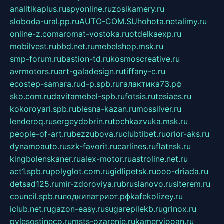
analitikaplus.ru
spyonline.ru
zosikamery.ru
sloboda-ural.pp.ru
AUTO-COM.SU
hohota.net
alimy.ru
online-z.com
aromat-vostoka.ru
otdelkaexp.ru
mobilvest.ru
bbd.net.ru
mebelshop.msk.ru
smp-forum.ru
bastion-td.ru
kosmoscreative.ru
avrmotors.ru
art-galadesign.ru
tiffany-c.ru
ecostep-samara.ru
d-p.spb.ru
галактика73.рф
sko.com.ru
davitamebel-spb.ru
fotsis.ru
tesiaes.ru
kokoroyari.spb.ru
blesna-kazan.ru
mossilver.ru
lenderoq.ru
sergeydobrin.ru
tochkazvuka.msk.ru
people-of-art.ru
bezzubova.ru
clubtibet.ru
orior-aks.ru
dynamoauto.ru
szk-favorit.ru
carlines.ru
flatnsk.ru
kingbolenskaner.ru
alex-motor.ru
astroline.net.ru
act1.spb.ru
polyglot.com.ru
gidlipetsk.ru
ooo-driada.ru
detsad125.ru
mir-zdoroviya.ru
bruslanovo.ru
siterem.ru
council.spb.ru
лодкипатриот.рф
kafekolizey.ru
iclub.net.ru
gazon-easy.ru
sugarepilekb.ru
grinox.ru
pylesostineco.ru
msts-ozarenie.ru
kameryjooan.ru