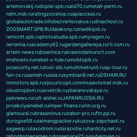
artemovskij.ru
dopler.spb.ru
aid70.ru
metall-perm.ru
ndm.msk.ru
ratingzooshop.ru
apiaccess.ru
globalautotrade.info
bezverhovskoe.ru
drsschool.ru
ZOOSMART.SPB.RU
dalakony.ru
medikijob.ru
remontt.spb.ru
photostudia.spb.ru
myragon.ru
terramia.ru
academy62.ru
gardengallereya.ru
rti.com.ru
artem-news.ru
biserinca.ru
krasnodarkurort.com
imshowtv.ru
mebel-v-tule.ru
mobtopik.ru
pcsecurity.net.ru
tool-sib.ru
multimetrunit.ru
sp-tour.ru
fan-cs.ru
santeh-russia.ru
symbian9.net.ru
DSHAIR.RU
tmmotors.spb.ru
xjocuricopii.com
musavtomat.msk.ru
obustrojdom.ru
sovetcik.ru
ybaranovskaya.ru
ppknews.ru
cult-alshei.ru
JAPANRUSSIA.RU
proekciyamebel.ru
imper-finans.ru
rim.org.ru
glamourai.ru
brassminus.ru
zabor-pro.ru
ftn.pp.ru
dorogoe58.ru
laimengpacker.ru
kuzova-zapchasti.ru
sageerp.ru
taxodrom.ru
dsrazvitie.ru
hardcity.net.ru
ratinghomegames.ru
topservice25.ru
gubernyan.ru