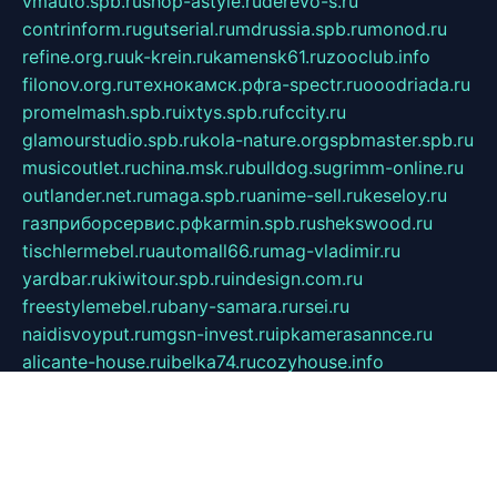
vmauto.spb.ru
shop-astyle.ru
derevo-s.ru
contrinform.ru
gutserial.ru
mdrussia.spb.ru
monod.ru
refine.org.ru
uk-krein.ru
kamensk61.ru
zooclub.info
filonov.org.ru
технокамск.рф
ra-spectr.ru
ooodriada.ru
promelmash.spb.ru
ixtys.spb.ru
fccity.ru
glamourstudio.spb.ru
kola-nature.org
spbmaster.spb.ru
musicoutlet.ru
china.msk.ru
bulldog.su
grimm-online.ru
outlander.net.ru
maga.spb.ru
anime-sell.ru
keseloy.ru
газприборсервис.рф
karmin.spb.ru
shekswood.ru
tischlermebel.ru
automall66.ru
mag-vladimir.ru
yardbar.ru
kiwitour.spb.ru
indesign.com.ru
freestylemebel.ru
bany-samara.ru
rsei.ru
naidisvoyput.ru
mgsn-invest.ru
ipkamerasannce.ru
alicante-house.ru
ibelka74.ru
cozyhouse.info
vlkargalev-studio.ru
700mb.ru
figura-ufa.ru
alina-live.ru
belarusiannews.ru
womenknow.ru
dos-vniimk.ru
sega.net.ru
dv.net.ru
phenomenonsofhistory.com
telesputnik.net.ru
wall.pp.ru
pylesosroidmi.ru