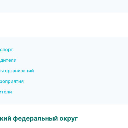
нспорт
одители
цы организаций
ероприятия
ители
ский федеральный округ