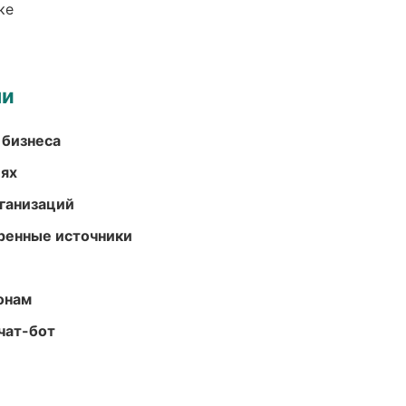
ке
ми
 бизнеса
иях
ганизаций
еренные источники
онам
чат-бот