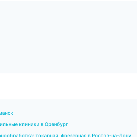
рманск
фильные клиники в Оренбург
нообработка: токарная, фрезерная в Ростов-на-Дону