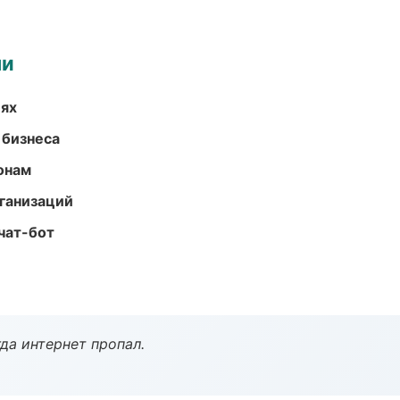
ми
иях
 бизнеса
онам
ганизаций
чат-бот
да интернет пропал.