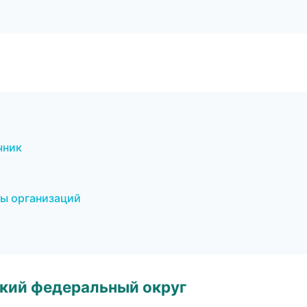
чник
цы организаций
ский федеральный округ