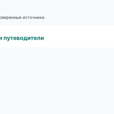
роверенные источники.
и путеводители
у