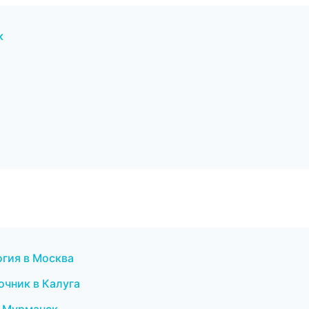
к
огия в Москва
очник в Калуга