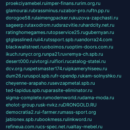
proekciyamebel.ru
imper-finans.ru
rim.org.ru
glamourai.ru
brassminus.ru
zabor-pro.ru
ftn.pp.ru
dorogoe58.ru
laimengpacker.ru
kuzova-zapchasti.ru
sageerp.ru
taxodrom.ru
dsrazvitie.ru
hardcity.net.ru
ratinghomegames.ru
topservice25.ru
gubernyan.ru
gtglasslined.ru
ii4.ru
tssport.spb.ru
andorra24.com
blackwallstreet.ru
oboimos.ru
optim-doors.com.ru
ikuch.ru
nycr.org.ru
npa21.ru
vremya-ch.spb.ru
desert000.ru
ivtorgi.ru
ifiori.ru
catalog-statei.ru
dcv.org.ru
spetsmaster174.ru
ipkameryhiseeu.ru
dum26.ru
ruspol.spb.ru
fr-opendp.ru
kam-solnyshko.ru
cheyenne-arapaho.ru
sevzapmetal.spb.ru
ted-lapidus.spb.ru
parasite-eliminator.ru
sigma-complete.ru
modernworld.ru
dama-moda.ru
eholot-group.ru
sk-nvkz.ru
DRONGOLD.RU
democratia2.ru
i-farmer.ru
mass-sport.org
jablonex.spb.ru
bookmess.ru
linkword.ru
refineua.com.ru
cs-spec.net.ru
altay-mebel.ru