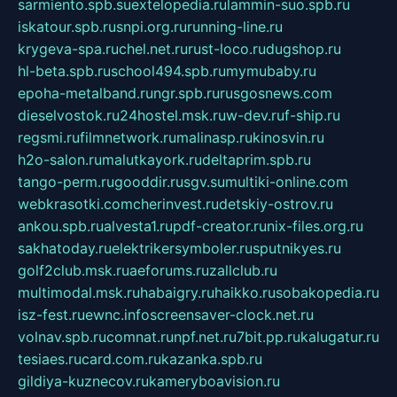
sarmiento.spb.su
extelopedia.ru
lammin-suo.spb.ru
iskatour.spb.ru
snpi.org.ru
running-line.ru
krygeva-spa.ru
chel.net.ru
rust-loco.ru
dugshop.ru
hl-beta.spb.ru
school494.spb.ru
mymubaby.ru
epoha-metalband.ru
ngr.spb.ru
rusgosnews.com
dieselvostok.ru
24hostel.msk.ru
w-dev.ru
f-ship.ru
regsmi.ru
filmnetwork.ru
malinasp.ru
kinosvin.ru
h2o-salon.ru
malutkayork.ru
deltaprim.spb.ru
tango-perm.ru
gooddir.ru
sgv.su
multiki-online.com
webkrasotki.com
cherinvest.ru
detskiy-ostrov.ru
ankou.spb.ru
alvesta1.ru
pdf-creator.ru
nix-files.org.ru
sakhatoday.ru
elektrikersymboler.ru
sputnikyes.ru
golf2club.msk.ru
aeforums.ru
zallclub.ru
multimodal.msk.ru
habaigry.ru
haikko.ru
sobakopedia.ru
isz-fest.ru
ewnc.info
screensaver-clock.net.ru
volnav.spb.ru
comnat.ru
npf.net.ru
7bit.pp.ru
kalugatur.ru
tesiaes.ru
card.com.ru
kazanka.spb.ru
gildiya-kuznecov.ru
kameryboavision.ru