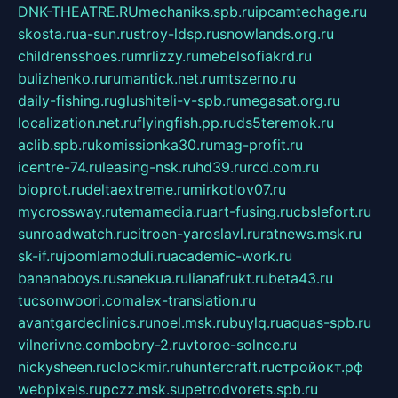
DNK-THEATRE.RU
mechaniks.spb.ru
ipcamtechage.ru
skosta.ru
a-sun.ru
stroy-ldsp.ru
snowlands.org.ru
childrensshoes.ru
mrlizzy.ru
mebelsofiakrd.ru
bulizhenko.ru
rumantick.net.ru
mtszerno.ru
daily-fishing.ru
glushiteli-v-spb.ru
megasat.org.ru
localization.net.ru
flyingfish.pp.ru
ds5teremok.ru
aclib.spb.ru
komissionka30.ru
mag-profit.ru
icentre-74.ru
leasing-nsk.ru
hd39.ru
rcd.com.ru
bioprot.ru
deltaextreme.ru
mirkotlov07.ru
mycrossway.ru
temamedia.ru
art-fusing.ru
cbslefort.ru
sunroadwatch.ru
citroen-yaroslavl.ru
ratnews.msk.ru
sk-if.ru
joomlamoduli.ru
academic-work.ru
bananaboys.ru
sanekua.ru
lianafrukt.ru
beta43.ru
tucsonwoori.com
alex-translation.ru
avantgardeclinics.ru
noel.msk.ru
buylq.ru
aquas-spb.ru
vilnerivne.com
bobry-2.ru
vtoroe-solnce.ru
nickysheen.ru
clockmir.ru
huntercraft.ru
стройокт.рф
webpixels.ru
pczz.msk.su
petrodvorets.spb.ru