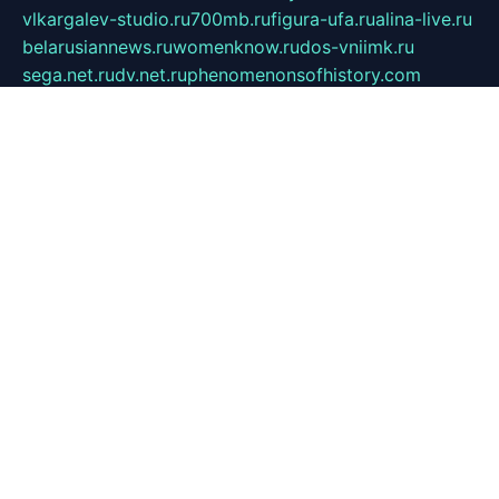
vlkargalev-studio.ru
700mb.ru
figura-ufa.ru
alina-live.ru
belarusiannews.ru
womenknow.ru
dos-vniimk.ru
sega.net.ru
dv.net.ru
phenomenonsofhistory.com
telesputnik.net.ru
wall.pp.ru
pylesosroidmi.ru
gtc-clan.ru
cligs.ru
bibikazap.ru
popova.org.ru
netwhistler.spb.ru
bellvil.ru
bonzon.ru
iss-vladik.ru
defiparis.net.ru
las-gryzas.ru
amku.ru
electednews.spb.ru
feather.org.ru
spar72.ru
tankiigri.ru
dominus.com.ru
ibtree.ru
sanykool.pp.ru
unixlib.org.ru
menatep.spb.ru
gartenterrassen.ru
printeka.ru
skvozilka.com.ru
parkovka-pub.ru
lovemobi.ru
art-ru.ru
emulatorz.com.ru
alucomp.com.ru
tatforum.com.ru
alternativa-profi.ru
dermakler.ru
artsurvey.ru
aredir.ru
khimspas.ru
centr-maxi.ru
2018r.ru
bort-stomer-defort.ru
professional2.ru
gibsons.ru
artselena.ru
art-pilot.ru
ingredient.spb.ru
npfpolimer.spb.ru
argentum.spb.ru
hom-edu.ru
af-num.ru
cashadvanceamericasev.org
trexp.spb.ru