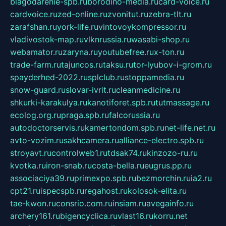
blagodarenie-spb.ru
borodino-media.ru
card-voice.ru
cardvoice.ru
zed-online.ru
zvonitut.ru
zebra-tlt.ru
zarafshan.ru
york-life.ru
vintovoykompressor.ru
vladivostok-map.ru
vlknrussia.ru
wasabi-shop.ru
webamator.ru
zaryna.ru
youtubefree.ru
x-ton.ru
trade-farm.ru
tajuncos.ru
taksu.ru
tor-lyubov-i-grom.ru
spayderhed-2022.ru
splclub.ru
stoppamedia.ru
snow-guard.ru
slovar-ivrit.ru
cleanmedicine.ru
shkurki-karakulya.ru
kanotiforet.spb.ru
tutmassage.ru
ecolog.org.ru
praga.spb.ru
falcorussia.ru
autodoctorservis.ru
kamertondom.spb.ru
net-life.net.ru
avto-vozim.ru
sakhcamera.ru
alliance-electro.spb.ru
stroyavt.ru
controlweb1.ru
tdsak74.ru
kinzozo-ru.ru
kvotka.ru
iron-snab.ru
costa-bella.ru
eugrus.pp.ru
associaciya39.ru
primexpo.spb.ru
bezmorchin.ru
ia2.ru
cpt21.ru
ispecspb.ru
regahost.ru
kolosok-elita.ru
tae-kwon.ru
consrio.com.ru
insiam.ru
avegainfo.ru
archery161.ru
bigencyclica.ru
vlast16.ru
korru.net