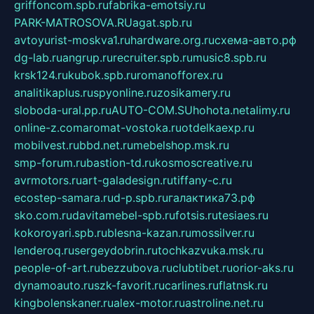
griffoncom.spb.ru
fabrika-emotsiy.ru
PARK-MATROSOVA.RU
agat.spb.ru
avtoyurist-moskva1.ru
hardware.org.ru
схема-авто.рф
dg-lab.ru
angrup.ru
recruiter.spb.ru
music8.spb.ru
krsk124.ru
kubok.spb.ru
romanofforex.ru
analitikaplus.ru
spyonline.ru
zosikamery.ru
sloboda-ural.pp.ru
AUTO-COM.SU
hohota.net
alimy.ru
online-z.com
aromat-vostoka.ru
otdelkaexp.ru
mobilvest.ru
bbd.net.ru
mebelshop.msk.ru
smp-forum.ru
bastion-td.ru
kosmoscreative.ru
avrmotors.ru
art-galadesign.ru
tiffany-c.ru
ecostep-samara.ru
d-p.spb.ru
галактика73.рф
sko.com.ru
davitamebel-spb.ru
fotsis.ru
tesiaes.ru
kokoroyari.spb.ru
blesna-kazan.ru
mossilver.ru
lenderoq.ru
sergeydobrin.ru
tochkazvuka.msk.ru
people-of-art.ru
bezzubova.ru
clubtibet.ru
orior-aks.ru
dynamoauto.ru
szk-favorit.ru
carlines.ru
flatnsk.ru
kingbolenskaner.ru
alex-motor.ru
astroline.net.ru