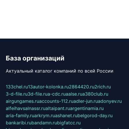
База организаций
Актуальный каталог компаний по всей России
133chel.ru
13autor-kolonka.ru
2864420.ru
2rich.ru
3-d-file.ru
3d-file.ru
a-cdc.ru
aalse.ru
a380club.ru
airgungames.ru
accounts-112.ru
adler-jun.ru
adonyev.ru
alfeihavsalnassr.ru
altaipant.ru
argentinamia.ru
aria-family.ru
arkrym.ru
ashanet.ru
belgorod-day.ru
bankaribi.ru
bandamn.ru
bigfatcc.ru