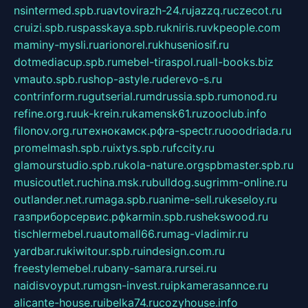
nsintermed.spb.ru
avtovirazh-24.ru
jazzq.ru
czecot.ru
cruizi.spb.ru
spasskaya.spb.ru
kniris.ru
vkpeople.com
maminy-mysli.ru
arionorel.ru
khuseniosif.ru
dotmediacup.spb.ru
mebel-tiraspol.ru
all-books.biz
vmauto.spb.ru
shop-astyle.ru
derevo-s.ru
contrinform.ru
gutserial.ru
mdrussia.spb.ru
monod.ru
refine.org.ru
uk-krein.ru
kamensk61.ru
zooclub.info
filonov.org.ru
технокамск.рф
ra-spectr.ru
ooodriada.ru
promelmash.spb.ru
ixtys.spb.ru
fccity.ru
glamourstudio.spb.ru
kola-nature.org
spbmaster.spb.ru
musicoutlet.ru
china.msk.ru
bulldog.su
grimm-online.ru
outlander.net.ru
maga.spb.ru
anime-sell.ru
keseloy.ru
газприборсервис.рф
karmin.spb.ru
shekswood.ru
tischlermebel.ru
automall66.ru
mag-vladimir.ru
yardbar.ru
kiwitour.spb.ru
indesign.com.ru
freestylemebel.ru
bany-samara.ru
rsei.ru
naidisvoyput.ru
mgsn-invest.ru
ipkamerasannce.ru
alicante-house.ru
ibelka74.ru
cozyhouse.info