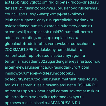
act1.spb.ru
polyglot.com.ru
gidlipetsk.ru
ooo-driada.ru
detsad125.ru
mir-zdoroviya.ru
bruslanovo.ru
siterem.ru
council.spb.ru
лодкипатриот.рф
kafekolizey.ru
iclub.net.ru
gazon-easy.ru
sugarepilekb.ru
grinox.ru
pylesostineco.ru
msts-ozarenie.ru
kameryjooan.ru
artemovskij.ru
dopler.spb.ru
aid70.ru
metall-perm.ru
ndm.msk.ru
ratingzooshop.ru
apiaccess.ru
globalautotrade.info
bezverhovskoe.ru
drsschool.ru
ZOOSMART.SPB.RU
dalakony.ru
medikijob.ru
remontt.spb.ru
photostudia.spb.ru
myragon.ru
terramia.ru
academy62.ru
gardengallereya.ru
rti.com.ru
artem-news.ru
biserinca.ru
krasnodarkurort.com
imshowtv.ru
mebel-v-tule.ru
mobtopik.ru
pcsecurity.net.ru
tool-sib.ru
multimetrunit.ru
sp-tour.ru
fan-cs.ru
santeh-russia.ru
symbian9.net.ru
DSHAIR.RU
tmmotors.spb.ru
xjocuricopii.com
musavtomat.msk.ru
obustrojdom.ru
sovetcik.ru
ybaranovskaya.ru
ppknews.ru
cult-alshei.ru
JAPANRUSSIA.RU