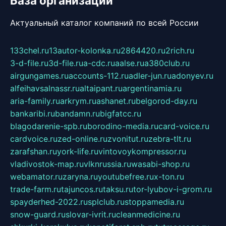
База организаций
Актуальный каталог компаний по всей России
133chel.ru
13autor-kolonka.ru
2864420.ru
2rich.ru
3-d-file.ru
3d-file.ru
a-cdc.ru
aalse.ru
a380club.ru
airgungames.ru
accounts-112.ru
adler-jun.ru
adonyev.ru
alfeihavsalnassr.ru
altaipant.ru
argentinamia.ru
aria-family.ru
arkrym.ru
ashanet.ru
belgorod-day.ru
bankaribi.ru
bandamn.ru
bigfatcc.ru
blagodarenie-spb.ru
borodino-media.ru
card-voice.ru
cardvoice.ru
zed-online.ru
zvonitut.ru
zebra-tlt.ru
zarafshan.ru
york-life.ru
vintovoykompressor.ru
vladivostok-map.ru
vlknrussia.ru
wasabi-shop.ru
webamator.ru
zaryna.ru
youtubefree.ru
x-ton.ru
trade-farm.ru
tajuncos.ru
taksu.ru
tor-lyubov-i-grom.ru
spayderhed-2022.ru
splclub.ru
stoppamedia.ru
snow-guard.ru
slovar-ivrit.ru
cleanmedicine.ru