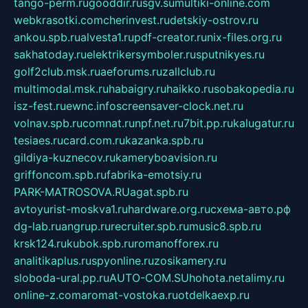
tango-perm.ru
gooddir.ru
sgv.su
multiki-online.com
webkrasotki.com
cherinvest.ru
detskiy-ostrov.ru
ankou.spb.ru
alvesta1.ru
pdf-creator.ru
nix-files.org.ru
sakhatoday.ru
elektrikersymboler.ru
sputnikyes.ru
golf2club.msk.ru
aeforums.ru
zallclub.ru
multimodal.msk.ru
habaigry.ru
haikko.ru
sobakopedia.ru
isz-fest.ru
ewnc.info
screensaver-clock.net.ru
volnav.spb.ru
comnat.ru
npf.net.ru
7bit.pp.ru
kalugatur.ru
tesiaes.ru
card.com.ru
kazanka.spb.ru
gildiya-kuznecov.ru
kameryboavision.ru
griffoncom.spb.ru
fabrika-emotsiy.ru
PARK-MATROSOVA.RU
agat.spb.ru
avtoyurist-moskva1.ru
hardware.org.ru
схема-авто.рф
dg-lab.ru
angrup.ru
recruiter.spb.ru
music8.spb.ru
krsk124.ru
kubok.spb.ru
romanofforex.ru
analitikaplus.ru
spyonline.ru
zosikamery.ru
sloboda-ural.pp.ru
AUTO-COM.SU
hohota.net
alimy.ru
online-z.com
aromat-vostoka.ru
otdelkaexp.ru