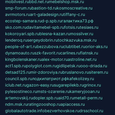
mobilvest.ru
bbd.net.ru
mebelshop.msk.ru
smp-forum.ru
bastion-td.ru
kosmoscreative.ru
avrmotors.ru
art-galadesign.ru
tiffany-c.ru
ecostep-samara.ru
d-p.spb.ru
галактика73.рф
sko.com.ru
davitamebel-spb.ru
fotsis.ru
tesiaes.ru
kokoroyari.spb.ru
blesna-kazan.ru
mossilver.ru
lenderoq.ru
sergeydobrin.ru
tochkazvuka.msk.ru
people-of-art.ru
bezzubova.ru
clubtibet.ru
orior-aks.ru
dynamoauto.ru
szk-favorit.ru
carlines.ru
flatnsk.ru
kingbolenskaner.ru
alex-motor.ru
astroline.net.ru
act1.spb.ru
polyglot.com.ru
gidlipetsk.ru
ooo-driada.ru
detsad125.ru
mir-zdoroviya.ru
bruslanovo.ru
siterem.ru
council.spb.ru
лодкипатриот.рф
kafekolizey.ru
iclub.net.ru
gazon-easy.ru
sugarepilekb.ru
grinox.ru
pylesostineco.ru
msts-ozarenie.ru
kameryjooan.ru
artemovskij.ru
dopler.spb.ru
aid70.ru
metall-perm.ru
ndm.msk.ru
ratingzooshop.ru
apiaccess.ru
globalautotrade.info
bezverhovskoe.ru
drsschool.ru