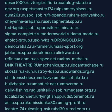
desert000.ru
ivtorgi.ru
ifiori.ru
catalog-statei.ru
dcv.org.ru
spetsmaster174.ru
ipkameryhiseeu.ru
dum26.ru
ruspol.spb.ru
fr-opendp.ru
kam-solnyshko.ru
cheyenne-arapaho.ru
sevzapmetal.spb.ru
ted-lapidus.spb.ru
parasite-eliminator.ru
sigma-complete.ru
modernworld.ru
dama-moda.ru
eholot-group.ru
sk-nvkz.ru
DRONGOLD.RU
democratia2.ru
i-farmer.ru
mass-sport.org
jablonex.spb.ru
bookmess.ru
linkword.ru
refineua.com.ru
cs-spec.net.ru
altay-mebel.ru
DNK-THEATRE.RU
mechaniks.spb.ru
ipcamtechage.ru
skosta.ru
a-sun.ru
stroy-ldsp.ru
snowlands.org.ru
childrensshoes.ru
mrlizzy.ru
mebelsofiakrd.ru
bulizhenko.ru
rumantick.net.ru
mtszerno.ru
daily-fishing.ru
glushiteli-v-spb.ru
megasat.org.ru
localization.net.ru
flyingfish.pp.ru
ds5teremok.ru
aclib.spb.ru
komissionka30.ru
mag-profit.ru
icentre-74.ru
leasing-nsk.ru
hd39.ru
rcd.com.ru