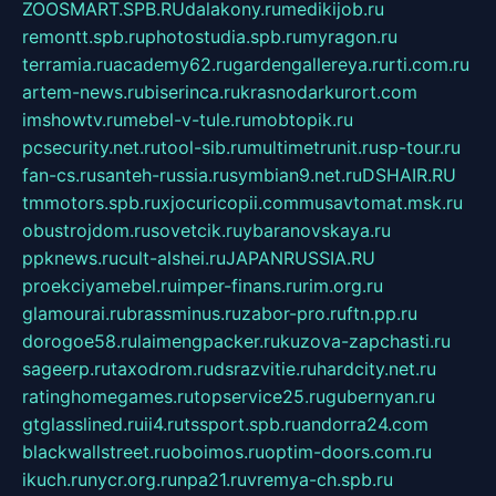
ZOOSMART.SPB.RU
dalakony.ru
medikijob.ru
remontt.spb.ru
photostudia.spb.ru
myragon.ru
terramia.ru
academy62.ru
gardengallereya.ru
rti.com.ru
artem-news.ru
biserinca.ru
krasnodarkurort.com
imshowtv.ru
mebel-v-tule.ru
mobtopik.ru
pcsecurity.net.ru
tool-sib.ru
multimetrunit.ru
sp-tour.ru
fan-cs.ru
santeh-russia.ru
symbian9.net.ru
DSHAIR.RU
tmmotors.spb.ru
xjocuricopii.com
musavtomat.msk.ru
obustrojdom.ru
sovetcik.ru
ybaranovskaya.ru
ppknews.ru
cult-alshei.ru
JAPANRUSSIA.RU
proekciyamebel.ru
imper-finans.ru
rim.org.ru
glamourai.ru
brassminus.ru
zabor-pro.ru
ftn.pp.ru
dorogoe58.ru
laimengpacker.ru
kuzova-zapchasti.ru
sageerp.ru
taxodrom.ru
dsrazvitie.ru
hardcity.net.ru
ratinghomegames.ru
topservice25.ru
gubernyan.ru
gtglasslined.ru
ii4.ru
tssport.spb.ru
andorra24.com
blackwallstreet.ru
oboimos.ru
optim-doors.com.ru
ikuch.ru
nycr.org.ru
npa21.ru
vremya-ch.spb.ru