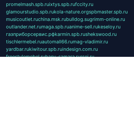
promelmash.spb.ru
ixtys.spb.ru
fccity.ru
glamourstudio.spb.ru
kola-nature.org
spbmaster.spb.ru
musicoutlet.ru
china.msk.ru
bulldog.su
grimm-online.ru
outlander.net.ru
maga.spb.ru
anime-sell.ru
keseloy.ru
газприборсервис.рф
karmin.spb.ru
shekswood.ru
tischlermebel.ru
automall66.ru
mag-vladimir.ru
yardbar.ru
kiwitour.spb.ru
indesign.com.ru
freestylemebel.ru
bany-samara.ru
rsei.ru
naidisvoyput.ru
mgsn-invest.ru
ipkamerasannce.ru
alicante-house.ru
ibelka74.ru
cozyhouse.info
vlkargalev-studio.ru
700mb.ru
figura-ufa.ru
alina-live.ru
belarusiannews.ru
womenknow.ru
dos-vniimk.ru
sega.net.ru
dv.net.ru
phenomenonsofhistory.com
telesputnik.net.ru
wall.pp.ru
pylesosroidmi.ru
gtc-clan.ru
cligs.ru
bibikazap.ru
popova.org.ru
netwhistler.spb.ru
bellvil.ru
bonzon.ru
iss-vladik.ru
defiparis.net.ru
las-gryzas.ru
amku.ru
electednews.spb.ru
feather.org.ru
spar72.ru
tankiigri.ru