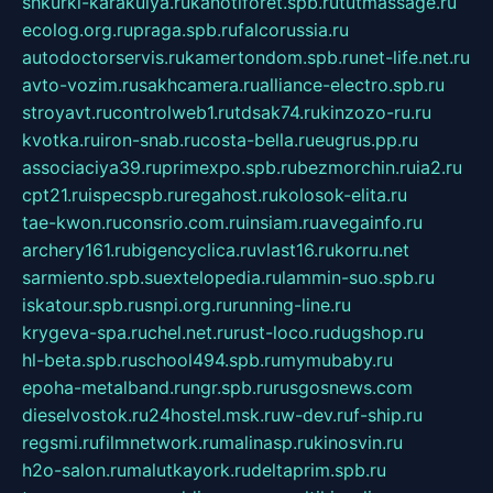
shkurki-karakulya.ru
kanotiforet.spb.ru
tutmassage.ru
ecolog.org.ru
praga.spb.ru
falcorussia.ru
autodoctorservis.ru
kamertondom.spb.ru
net-life.net.ru
avto-vozim.ru
sakhcamera.ru
alliance-electro.spb.ru
stroyavt.ru
controlweb1.ru
tdsak74.ru
kinzozo-ru.ru
kvotka.ru
iron-snab.ru
costa-bella.ru
eugrus.pp.ru
associaciya39.ru
primexpo.spb.ru
bezmorchin.ru
ia2.ru
cpt21.ru
ispecspb.ru
regahost.ru
kolosok-elita.ru
tae-kwon.ru
consrio.com.ru
insiam.ru
avegainfo.ru
archery161.ru
bigencyclica.ru
vlast16.ru
korru.net
sarmiento.spb.su
extelopedia.ru
lammin-suo.spb.ru
iskatour.spb.ru
snpi.org.ru
running-line.ru
krygeva-spa.ru
chel.net.ru
rust-loco.ru
dugshop.ru
hl-beta.spb.ru
school494.spb.ru
mymubaby.ru
epoha-metalband.ru
ngr.spb.ru
rusgosnews.com
dieselvostok.ru
24hostel.msk.ru
w-dev.ru
f-ship.ru
regsmi.ru
filmnetwork.ru
malinasp.ru
kinosvin.ru
h2o-salon.ru
malutkayork.ru
deltaprim.spb.ru