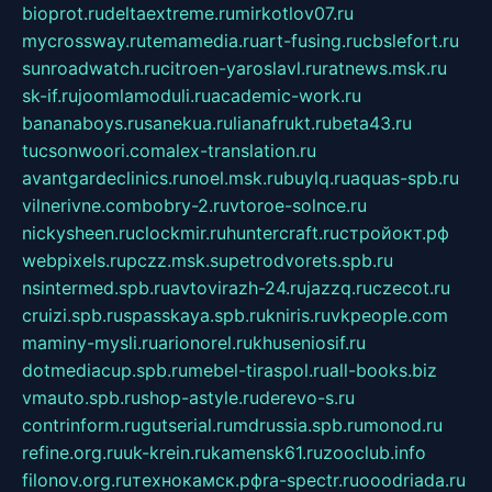
bioprot.ru
deltaextreme.ru
mirkotlov07.ru
mycrossway.ru
temamedia.ru
art-fusing.ru
cbslefort.ru
sunroadwatch.ru
citroen-yaroslavl.ru
ratnews.msk.ru
sk-if.ru
joomlamoduli.ru
academic-work.ru
bananaboys.ru
sanekua.ru
lianafrukt.ru
beta43.ru
tucsonwoori.com
alex-translation.ru
avantgardeclinics.ru
noel.msk.ru
buylq.ru
aquas-spb.ru
vilnerivne.com
bobry-2.ru
vtoroe-solnce.ru
nickysheen.ru
clockmir.ru
huntercraft.ru
стройокт.рф
webpixels.ru
pczz.msk.su
petrodvorets.spb.ru
nsintermed.spb.ru
avtovirazh-24.ru
jazzq.ru
czecot.ru
cruizi.spb.ru
spasskaya.spb.ru
kniris.ru
vkpeople.com
maminy-mysli.ru
arionorel.ru
khuseniosif.ru
dotmediacup.spb.ru
mebel-tiraspol.ru
all-books.biz
vmauto.spb.ru
shop-astyle.ru
derevo-s.ru
contrinform.ru
gutserial.ru
mdrussia.spb.ru
monod.ru
refine.org.ru
uk-krein.ru
kamensk61.ru
zooclub.info
filonov.org.ru
технокамск.рф
ra-spectr.ru
ooodriada.ru