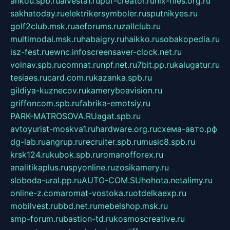
ankou.spb.ru
alvesta1.ru
pdf-creator.ru
nix-files.org.ru
sakhatoday.ru
elektrikersymboler.ru
sputnikyes.ru
golf2club.msk.ru
aeforums.ru
zallclub.ru
multimodal.msk.ru
habaigry.ru
haikko.ru
sobakopedia.ru
isz-fest.ru
ewnc.info
screensaver-clock.net.ru
volnav.spb.ru
comnat.ru
npf.net.ru
7bit.pp.ru
kalugatur.ru
tesiaes.ru
card.com.ru
kazanka.spb.ru
gildiya-kuznecov.ru
kameryboavision.ru
griffoncom.spb.ru
fabrika-emotsiy.ru
PARK-MATROSOVA.RU
agat.spb.ru
avtoyurist-moskva1.ru
hardware.org.ru
схема-авто.рф
dg-lab.ru
angrup.ru
recruiter.spb.ru
music8.spb.ru
krsk124.ru
kubok.spb.ru
romanofforex.ru
analitikaplus.ru
spyonline.ru
zosikamery.ru
sloboda-ural.pp.ru
AUTO-COM.SU
hohota.net
alimy.ru
online-z.com
aromat-vostoka.ru
otdelkaexp.ru
mobilvest.ru
bbd.net.ru
mebelshop.msk.ru
smp-forum.ru
bastion-td.ru
kosmoscreative.ru