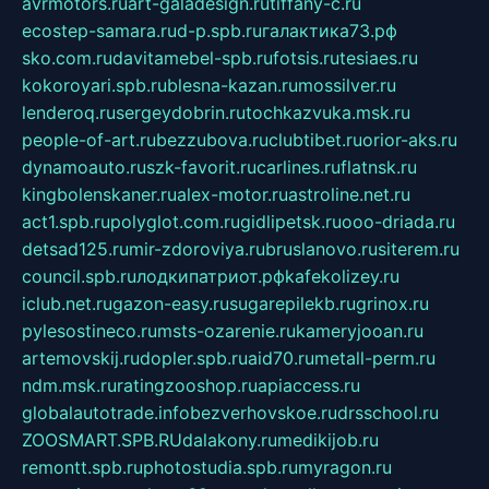
avrmotors.ru
art-galadesign.ru
tiffany-c.ru
ecostep-samara.ru
d-p.spb.ru
галактика73.рф
sko.com.ru
davitamebel-spb.ru
fotsis.ru
tesiaes.ru
kokoroyari.spb.ru
blesna-kazan.ru
mossilver.ru
lenderoq.ru
sergeydobrin.ru
tochkazvuka.msk.ru
people-of-art.ru
bezzubova.ru
clubtibet.ru
orior-aks.ru
dynamoauto.ru
szk-favorit.ru
carlines.ru
flatnsk.ru
kingbolenskaner.ru
alex-motor.ru
astroline.net.ru
act1.spb.ru
polyglot.com.ru
gidlipetsk.ru
ooo-driada.ru
detsad125.ru
mir-zdoroviya.ru
bruslanovo.ru
siterem.ru
council.spb.ru
лодкипатриот.рф
kafekolizey.ru
iclub.net.ru
gazon-easy.ru
sugarepilekb.ru
grinox.ru
pylesostineco.ru
msts-ozarenie.ru
kameryjooan.ru
artemovskij.ru
dopler.spb.ru
aid70.ru
metall-perm.ru
ndm.msk.ru
ratingzooshop.ru
apiaccess.ru
globalautotrade.info
bezverhovskoe.ru
drsschool.ru
ZOOSMART.SPB.RU
dalakony.ru
medikijob.ru
remontt.spb.ru
photostudia.spb.ru
myragon.ru