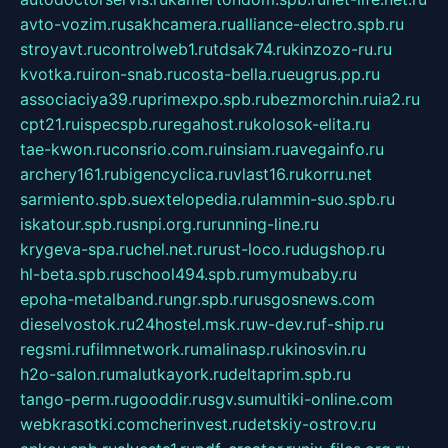
avto-vozim.ru
sakhcamera.ru
alliance-electro.spb.ru
stroyavt.ru
controlweb1.ru
tdsak74.ru
kinzozo-ru.ru
kvotka.ru
iron-snab.ru
costa-bella.ru
eugrus.pp.ru
associaciya39.ru
primexpo.spb.ru
bezmorchin.ru
ia2.ru
cpt21.ru
ispecspb.ru
regahost.ru
kolosok-elita.ru
tae-kwon.ru
consrio.com.ru
insiam.ru
avegainfo.ru
archery161.ru
bigencyclica.ru
vlast16.ru
korru.net
sarmiento.spb.su
extelopedia.ru
lammin-suo.spb.ru
iskatour.spb.ru
snpi.org.ru
running-line.ru
krygeva-spa.ru
chel.net.ru
rust-loco.ru
dugshop.ru
hl-beta.spb.ru
school494.spb.ru
mymubaby.ru
epoha-metalband.ru
ngr.spb.ru
rusgosnews.com
dieselvostok.ru
24hostel.msk.ru
w-dev.ru
f-ship.ru
regsmi.ru
filmnetwork.ru
malinasp.ru
kinosvin.ru
h2o-salon.ru
malutkayork.ru
deltaprim.spb.ru
tango-perm.ru
gooddir.ru
sgv.su
multiki-online.com
webkrasotki.com
cherinvest.ru
detskiy-ostrov.ru