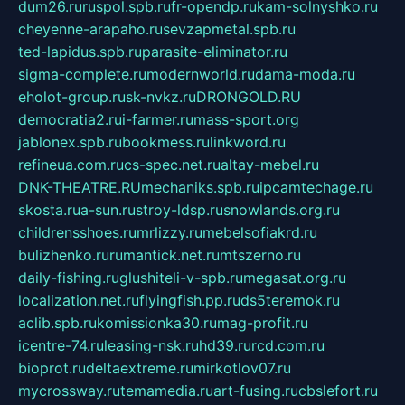
dum26.ru
ruspol.spb.ru
fr-opendp.ru
kam-solnyshko.ru
cheyenne-arapaho.ru
sevzapmetal.spb.ru
ted-lapidus.spb.ru
parasite-eliminator.ru
sigma-complete.ru
modernworld.ru
dama-moda.ru
eholot-group.ru
sk-nvkz.ru
DRONGOLD.RU
democratia2.ru
i-farmer.ru
mass-sport.org
jablonex.spb.ru
bookmess.ru
linkword.ru
refineua.com.ru
cs-spec.net.ru
altay-mebel.ru
DNK-THEATRE.RU
mechaniks.spb.ru
ipcamtechage.ru
skosta.ru
a-sun.ru
stroy-ldsp.ru
snowlands.org.ru
childrensshoes.ru
mrlizzy.ru
mebelsofiakrd.ru
bulizhenko.ru
rumantick.net.ru
mtszerno.ru
daily-fishing.ru
glushiteli-v-spb.ru
megasat.org.ru
localization.net.ru
flyingfish.pp.ru
ds5teremok.ru
aclib.spb.ru
komissionka30.ru
mag-profit.ru
icentre-74.ru
leasing-nsk.ru
hd39.ru
rcd.com.ru
bioprot.ru
deltaextreme.ru
mirkotlov07.ru
mycrossway.ru
temamedia.ru
art-fusing.ru
cbslefort.ru