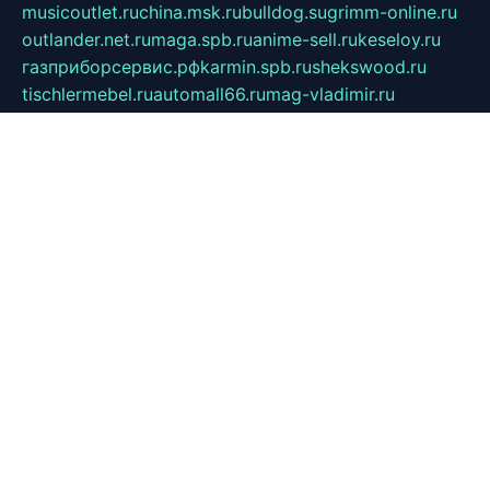
musicoutlet.ru
china.msk.ru
bulldog.su
grimm-online.ru
outlander.net.ru
maga.spb.ru
anime-sell.ru
keseloy.ru
газприборсервис.рф
karmin.spb.ru
shekswood.ru
tischlermebel.ru
automall66.ru
mag-vladimir.ru
yardbar.ru
kiwitour.spb.ru
indesign.com.ru
freestylemebel.ru
bany-samara.ru
rsei.ru
naidisvoyput.ru
mgsn-invest.ru
ipkamerasannce.ru
alicante-house.ru
ibelka74.ru
cozyhouse.info
vlkargalev-studio.ru
700mb.ru
figura-ufa.ru
alina-live.ru
belarusiannews.ru
womenknow.ru
dos-vniimk.ru
sega.net.ru
dv.net.ru
phenomenonsofhistory.com
telesputnik.net.ru
wall.pp.ru
pylesosroidmi.ru
gtc-clan.ru
cligs.ru
bibikazap.ru
popova.org.ru
netwhistler.spb.ru
bellvil.ru
bonzon.ru
iss-vladik.ru
defiparis.net.ru
las-gryzas.ru
amku.ru
electednews.spb.ru
feather.org.ru
spar72.ru
tankiigri.ru
dominus.com.ru
ibtree.ru
sanykool.pp.ru
unixlib.org.ru
menatep.spb.ru
gartenterrassen.ru
printeka.ru