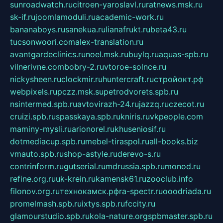
sunroadwatch.ru
citroen-yaroslavl.ru
ratnews.msk.ru
sk-if.ru
joomlamoduli.ru
academic-work.ru
bananaboys.ru
sanekua.ru
lianafrukt.ru
beta43.ru
tucsonwoori.com
alex-translation.ru
avantgardeclinics.ru
noel.msk.ru
buylq.ru
aquas-spb.ru
vilnerivne.com
bobry-2.ru
vtoroe-solnce.ru
nickysheen.ru
clockmir.ru
huntercraft.ru
стройокт.рф
webpixels.ru
pczz.msk.su
petrodvorets.spb.ru
nsintermed.spb.ru
avtovirazh-24.ru
jazzq.ru
czecot.ru
cruizi.spb.ru
spasskaya.spb.ru
kniris.ru
vkpeople.com
maminy-mysli.ru
arionorel.ru
khuseniosif.ru
dotmediacup.spb.ru
mebel-tiraspol.ru
all-books.biz
vmauto.spb.ru
shop-astyle.ru
derevo-s.ru
contrinform.ru
gutserial.ru
mdrussia.spb.ru
monod.ru
refine.org.ru
uk-krein.ru
kamensk61.ru
zooclub.info
filonov.org.ru
технокамск.рф
ra-spectr.ru
ooodriada.ru
promelmash.spb.ru
ixtys.spb.ru
fccity.ru
glamourstudio.spb.ru
kola-nature.org
spbmaster.spb.ru