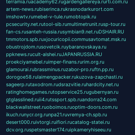
terramia.ru
academy62.ru
gardengallereya.ru
rti.com.ru
artem-news.ru
biserinca.ru
krasnodarkurort.com
imshowtv.ru
mebel-v-tule.ru
mobtopik.ru
pcsecurity.net.ru
tool-sib.ru
multimetrunit.ru
sp-tour.ru
fan-cs.ru
santeh-russia.ru
symbian9.net.ru
DSHAIR.RU
tmmotors.spb.ru
xjocuricopii.com
musavtomat.msk.ru
obustrojdom.ru
sovetcik.ru
ybaranovskaya.ru
ppknews.ru
cult-alshei.ru
JAPANRUSSIA.RU
proekciyamebel.ru
imper-finans.ru
rim.org.ru
glamourai.ru
brassminus.ru
zabor-pro.ru
ftn.pp.ru
dorogoe58.ru
laimengpacker.ru
kuzova-zapchasti.ru
sageerp.ru
taxodrom.ru
dsrazvitie.ru
hardcity.net.ru
ratinghomegames.ru
topservice25.ru
gubernyan.ru
gtglasslined.ru
ii4.ru
tssport.spb.ru
andorra24.com
blackwallstreet.ru
oboimos.ru
optim-doors.com.ru
ikuch.ru
nycr.org.ru
npa21.ru
vremya-ch.spb.ru
desert000.ru
ivtorgi.ru
ifiori.ru
catalog-statei.ru
dcv.org.ru
spetsmaster174.ru
ipkameryhiseeu.ru