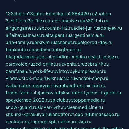
133chel.ru
13autor-kolonka.ru
2864420.ru
2rich.ru
3-d-file.ru
3d-file.ru
a-cdc.ru
aalse.ru
a380club.ru
airgungames.ru
accounts-112.ru
adler-jun.ru
adonyev.ru
alfeihavsalnassr.ru
altaipant.ru
argentinamia.ru
aria-family.ru
arkrym.ru
ashanet.ru
belgorod-day.ru
bankaribi.ru
bandamn.ru
bigfatcc.ru
blagodarenie-spb.ru
borodino-media.ru
card-voice.ru
cardvoice.ru
zed-online.ru
zvonitut.ru
zebra-tlt.ru
zarafshan.ru
york-life.ru
vintovoykompressor.ru
vladivostok-map.ru
vlknrussia.ru
wasabi-shop.ru
webamator.ru
zaryna.ru
youtubefree.ru
x-ton.ru
trade-farm.ru
tajuncos.ru
taksu.ru
tor-lyubov-i-grom.ru
spayderhed-2022.ru
splclub.ru
stoppamedia.ru
snow-guard.ru
slovar-ivrit.ru
cleanmedicine.ru
shkurki-karakulya.ru
kanotiforet.spb.ru
tutmassage.ru
ecolog.org.ru
praga.spb.ru
falcorussia.ru
autodoctorservis.ru
kamertondom.spb.ru
net-life.net.ru