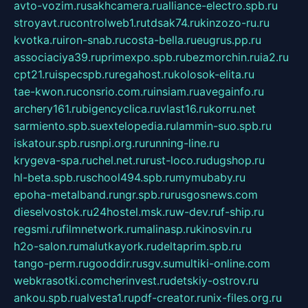
avto-vozim.ru
sakhcamera.ru
alliance-electro.spb.ru
stroyavt.ru
controlweb1.ru
tdsak74.ru
kinzozo-ru.ru
kvotka.ru
iron-snab.ru
costa-bella.ru
eugrus.pp.ru
associaciya39.ru
primexpo.spb.ru
bezmorchin.ru
ia2.ru
cpt21.ru
ispecspb.ru
regahost.ru
kolosok-elita.ru
tae-kwon.ru
consrio.com.ru
insiam.ru
avegainfo.ru
archery161.ru
bigencyclica.ru
vlast16.ru
korru.net
sarmiento.spb.su
extelopedia.ru
lammin-suo.spb.ru
iskatour.spb.ru
snpi.org.ru
running-line.ru
krygeva-spa.ru
chel.net.ru
rust-loco.ru
dugshop.ru
hl-beta.spb.ru
school494.spb.ru
mymubaby.ru
epoha-metalband.ru
ngr.spb.ru
rusgosnews.com
dieselvostok.ru
24hostel.msk.ru
w-dev.ru
f-ship.ru
regsmi.ru
filmnetwork.ru
malinasp.ru
kinosvin.ru
h2o-salon.ru
malutkayork.ru
deltaprim.spb.ru
tango-perm.ru
gooddir.ru
sgv.su
multiki-online.com
webkrasotki.com
cherinvest.ru
detskiy-ostrov.ru
ankou.spb.ru
alvesta1.ru
pdf-creator.ru
nix-files.org.ru