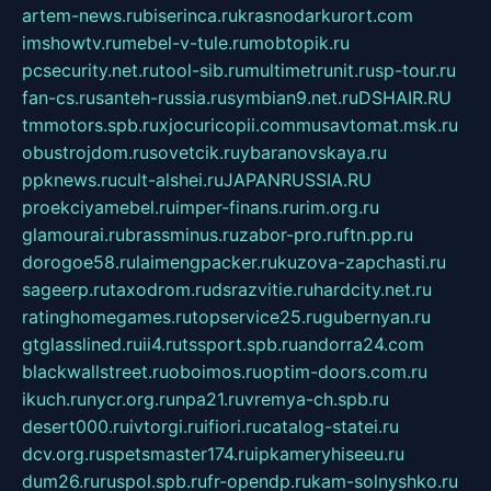
artem-news.ru
biserinca.ru
krasnodarkurort.com
imshowtv.ru
mebel-v-tule.ru
mobtopik.ru
pcsecurity.net.ru
tool-sib.ru
multimetrunit.ru
sp-tour.ru
fan-cs.ru
santeh-russia.ru
symbian9.net.ru
DSHAIR.RU
tmmotors.spb.ru
xjocuricopii.com
musavtomat.msk.ru
obustrojdom.ru
sovetcik.ru
ybaranovskaya.ru
ppknews.ru
cult-alshei.ru
JAPANRUSSIA.RU
proekciyamebel.ru
imper-finans.ru
rim.org.ru
glamourai.ru
brassminus.ru
zabor-pro.ru
ftn.pp.ru
dorogoe58.ru
laimengpacker.ru
kuzova-zapchasti.ru
sageerp.ru
taxodrom.ru
dsrazvitie.ru
hardcity.net.ru
ratinghomegames.ru
topservice25.ru
gubernyan.ru
gtglasslined.ru
ii4.ru
tssport.spb.ru
andorra24.com
blackwallstreet.ru
oboimos.ru
optim-doors.com.ru
ikuch.ru
nycr.org.ru
npa21.ru
vremya-ch.spb.ru
desert000.ru
ivtorgi.ru
ifiori.ru
catalog-statei.ru
dcv.org.ru
spetsmaster174.ru
ipkameryhiseeu.ru
dum26.ru
ruspol.spb.ru
fr-opendp.ru
kam-solnyshko.ru