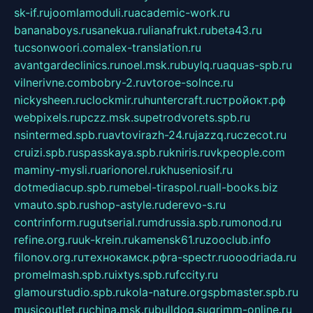
sk-if.ru
joomlamoduli.ru
academic-work.ru
bananaboys.ru
sanekua.ru
lianafrukt.ru
beta43.ru
tucsonwoori.com
alex-translation.ru
avantgardeclinics.ru
noel.msk.ru
buylq.ru
aquas-spb.ru
vilnerivne.com
bobry-2.ru
vtoroe-solnce.ru
nickysheen.ru
clockmir.ru
huntercraft.ru
стройокт.рф
webpixels.ru
pczz.msk.su
petrodvorets.spb.ru
nsintermed.spb.ru
avtovirazh-24.ru
jazzq.ru
czecot.ru
cruizi.spb.ru
spasskaya.spb.ru
kniris.ru
vkpeople.com
maminy-mysli.ru
arionorel.ru
khuseniosif.ru
dotmediacup.spb.ru
mebel-tiraspol.ru
all-books.biz
vmauto.spb.ru
shop-astyle.ru
derevo-s.ru
contrinform.ru
gutserial.ru
mdrussia.spb.ru
monod.ru
refine.org.ru
uk-krein.ru
kamensk61.ru
zooclub.info
filonov.org.ru
технокамск.рф
ra-spectr.ru
ooodriada.ru
promelmash.spb.ru
ixtys.spb.ru
fccity.ru
glamourstudio.spb.ru
kola-nature.org
spbmaster.spb.ru
musicoutlet.ru
china.msk.ru
bulldog.su
grimm-online.ru