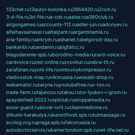
133chel.ru
13autor-kolonka.ru
2864420.ru
2rich.ru
3-d-file.ru
3d-file.ru
a-cdc.ru
aalse.ru
a380club.ru
airgungames.ru
accounts-112.ru
adler-jun.ru
adonyev.ru
alfeihavsalnassr.ru
altaipant.ru
argentinamia.ru
aria-family.ru
arkrym.ru
ashanet.ru
belgorod-day.ru
bankaribi.ru
bandamn.ru
bigfatcc.ru
blagodarenie-spb.ru
borodino-media.ru
card-voice.ru
cardvoice.ru
zed-online.ru
zvonitut.ru
zebra-tlt.ru
zarafshan.ru
york-life.ru
vintovoykompressor.ru
vladivostok-map.ru
vlknrussia.ru
wasabi-shop.ru
webamator.ru
zaryna.ru
youtubefree.ru
x-ton.ru
trade-farm.ru
tajuncos.ru
taksu.ru
tor-lyubov-i-grom.ru
spayderhed-2022.ru
splclub.ru
stoppamedia.ru
snow-guard.ru
slovar-ivrit.ru
cleanmedicine.ru
shkurki-karakulya.ru
kanotiforet.spb.ru
tutmassage.ru
ecolog.org.ru
praga.spb.ru
falcorussia.ru
autodoctorservis.ru
kamertondom.spb.ru
net-life.net.ru