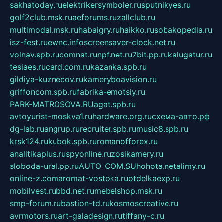
sakhatoday.ru
elektrikersymboler.ru
sputnikyes.ru
golf2club.msk.ru
aeforums.ru
zallclub.ru
multimodal.msk.ru
habaigry.ru
haikko.ru
sobakopedia.ru
isz-fest.ru
ewnc.info
screensaver-clock.net.ru
volnav.spb.ru
comnat.ru
npf.net.ru
7bit.pp.ru
kalugatur.ru
tesiaes.ru
card.com.ru
kazanka.spb.ru
gildiya-kuznecov.ru
kameryboavision.ru
griffoncom.spb.ru
fabrika-emotsiy.ru
PARK-MATROSOVA.RU
agat.spb.ru
avtoyurist-moskva1.ru
hardware.org.ru
схема-авто.рф
dg-lab.ru
angrup.ru
recruiter.spb.ru
music8.spb.ru
krsk124.ru
kubok.spb.ru
romanofforex.ru
analitikaplus.ru
spyonline.ru
zosikamery.ru
sloboda-ural.pp.ru
AUTO-COM.SU
hohota.net
alimy.ru
online-z.com
aromat-vostoka.ru
otdelkaexp.ru
mobilvest.ru
bbd.net.ru
mebelshop.msk.ru
smp-forum.ru
bastion-td.ru
kosmoscreative.ru
avrmotors.ru
art-galadesign.ru
tiffany-c.ru