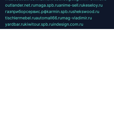
outlander.net.ru
maga.spb.ru
anime-sell.ru
keseloy.ru
газприборсервис.рф
karmin.spb.ru
shekswood.ru
tischlermebel.ru
automall66.ru
mag-vladimir.ru
yardbar.ru
kiwitour.spb.ru
indesign.com.ru
freestylemebel.ru
bany-samara.ru
rsei.ru
naidisvoyput.ru
mgsn-invest.ru
ipkamerasannce.ru
alicante-house.ru
ibelka74.ru
cozyhouse.info
vlkargalev-studio.ru
700mb.ru
figura-ufa.ru
alina-live.ru
belarusiannews.ru
womenknow.ru
dos-vniimk.ru
sega.net.ru
dv.net.ru
phenomenonsofhistory.com
telesputnik.net.ru
wall.pp.ru
pylesosroidmi.ru
gtc-clan.ru
cligs.ru
bibikazap.ru
popova.org.ru
netwhistler.spb.ru
bellvil.ru
bonzon.ru
iss-vladik.ru
defiparis.net.ru
las-gryzas.ru
amku.ru
electednews.spb.ru
feather.org.ru
spar72.ru
tankiigri.ru
dominus.com.ru
ibtree.ru
sanykool.pp.ru
unixlib.org.ru
menatep.spb.ru
gartenterrassen.ru
printeka.ru
skvozilka.com.ru
parkovka-pub.ru
lovemobi.ru
art-ru.ru