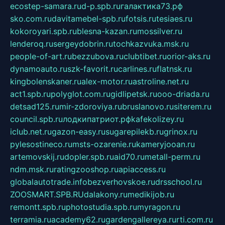
ecostep-samara.ru
d-p.spb.ru
галактика73.рф
sko.com.ru
davitamebel-spb.ru
fotsis.ru
tesiaes.ru
kokoroyari.spb.ru
blesna-kazan.ru
mossilver.ru
lenderoq.ru
sergeydobrin.ru
tochkazvuka.msk.ru
people-of-art.ru
bezzubova.ru
clubtibet.ru
orior-aks.ru
dynamoauto.ru
szk-favorit.ru
carlines.ru
flatnsk.ru
kingbolenskaner.ru
alex-motor.ru
astroline.net.ru
act1.spb.ru
polyglot.com.ru
gidlipetsk.ru
ooo-driada.ru
detsad125.ru
mir-zdoroviya.ru
bruslanovo.ru
siterem.ru
council.spb.ru
лодкипатриот.рф
kafekolizey.ru
iclub.net.ru
gazon-easy.ru
sugarepilekb.ru
grinox.ru
pylesostineco.ru
msts-ozarenie.ru
kameryjooan.ru
artemovskij.ru
dopler.spb.ru
aid70.ru
metall-perm.ru
ndm.msk.ru
ratingzooshop.ru
apiaccess.ru
globalautotrade.info
bezverhovskoe.ru
drsschool.ru
ZOOSMART.SPB.RU
dalakony.ru
medikijob.ru
remontt.spb.ru
photostudia.spb.ru
myragon.ru
terramia.ru
academy62.ru
gardengallereya.ru
rti.com.ru