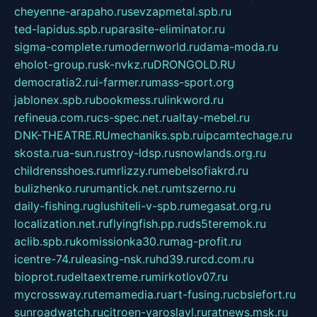
cheyenne-arapaho.ru
sevzapmetal.spb.ru
ted-lapidus.spb.ru
parasite-eliminator.ru
sigma-complete.ru
modernworld.ru
dama-moda.ru
eholot-group.ru
sk-nvkz.ru
DRONGOLD.RU
democratia2.ru
i-farmer.ru
mass-sport.org
jablonex.spb.ru
bookmess.ru
linkword.ru
refineua.com.ru
cs-spec.net.ru
altay-mebel.ru
DNK-THEATRE.RU
mechaniks.spb.ru
ipcamtechage.ru
skosta.ru
a-sun.ru
stroy-ldsp.ru
snowlands.org.ru
childrensshoes.ru
mrlizzy.ru
mebelsofiakrd.ru
bulizhenko.ru
rumantick.net.ru
mtszerno.ru
daily-fishing.ru
glushiteli-v-spb.ru
megasat.org.ru
localization.net.ru
flyingfish.pp.ru
ds5teremok.ru
aclib.spb.ru
komissionka30.ru
mag-profit.ru
icentre-74.ru
leasing-nsk.ru
hd39.ru
rcd.com.ru
bioprot.ru
deltaextreme.ru
mirkotlov07.ru
mycrossway.ru
temamedia.ru
art-fusing.ru
cbslefort.ru
sunroadwatch.ru
citroen-yaroslavl.ru
ratnews.msk.ru