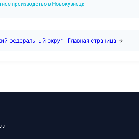
ктное производство в Новокузнецк
кий федеральный округ
|
Главная страница
→
сии