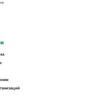
ке
ми
иях
и
онам
ганизаций