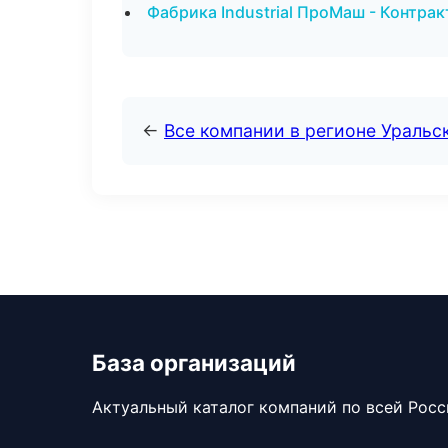
Фабрика Industrial ПроМаш - Контра
←
Все компании в регионе Уральс
База организаций
Актуальный каталог компаний по всей Рос