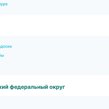
муре
 доски
бы
ский федеральный округ