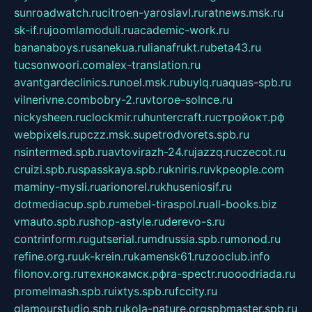
sunroadwatch.ru
citroen-yaroslavl.ru
ratnews.msk.ru
sk-if.ru
joomlamoduli.ru
academic-work.ru
bananaboys.ru
sanekua.ru
lianafrukt.ru
beta43.ru
tucsonwoori.com
alex-translation.ru
avantgardeclinics.ru
noel.msk.ru
buylq.ru
aquas-spb.ru
vilnerivne.com
bobry-2.ru
vtoroe-solnce.ru
nickysheen.ru
clockmir.ru
huntercraft.ru
стройокт.рф
webpixels.ru
pczz.msk.su
petrodvorets.spb.ru
nsintermed.spb.ru
avtovirazh-24.ru
jazzq.ru
czecot.ru
cruizi.spb.ru
spasskaya.spb.ru
kniris.ru
vkpeople.com
maminy-mysli.ru
arionorel.ru
khuseniosif.ru
dotmediacup.spb.ru
mebel-tiraspol.ru
all-books.biz
vmauto.spb.ru
shop-astyle.ru
derevo-s.ru
contrinform.ru
gutserial.ru
mdrussia.spb.ru
monod.ru
refine.org.ru
uk-krein.ru
kamensk61.ru
zooclub.info
filonov.org.ru
технокамск.рф
ra-spectr.ru
ooodriada.ru
promelmash.spb.ru
ixtys.spb.ru
fccity.ru
glamourstudio.spb.ru
kola-nature.org
spbmaster.spb.ru