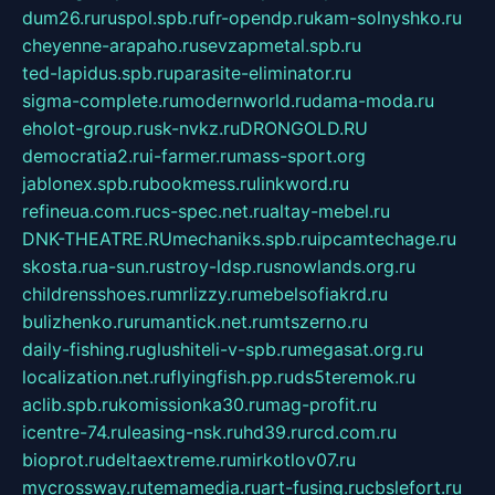
dum26.ru
ruspol.spb.ru
fr-opendp.ru
kam-solnyshko.ru
cheyenne-arapaho.ru
sevzapmetal.spb.ru
ted-lapidus.spb.ru
parasite-eliminator.ru
sigma-complete.ru
modernworld.ru
dama-moda.ru
eholot-group.ru
sk-nvkz.ru
DRONGOLD.RU
democratia2.ru
i-farmer.ru
mass-sport.org
jablonex.spb.ru
bookmess.ru
linkword.ru
refineua.com.ru
cs-spec.net.ru
altay-mebel.ru
DNK-THEATRE.RU
mechaniks.spb.ru
ipcamtechage.ru
skosta.ru
a-sun.ru
stroy-ldsp.ru
snowlands.org.ru
childrensshoes.ru
mrlizzy.ru
mebelsofiakrd.ru
bulizhenko.ru
rumantick.net.ru
mtszerno.ru
daily-fishing.ru
glushiteli-v-spb.ru
megasat.org.ru
localization.net.ru
flyingfish.pp.ru
ds5teremok.ru
aclib.spb.ru
komissionka30.ru
mag-profit.ru
icentre-74.ru
leasing-nsk.ru
hd39.ru
rcd.com.ru
bioprot.ru
deltaextreme.ru
mirkotlov07.ru
mycrossway.ru
temamedia.ru
art-fusing.ru
cbslefort.ru