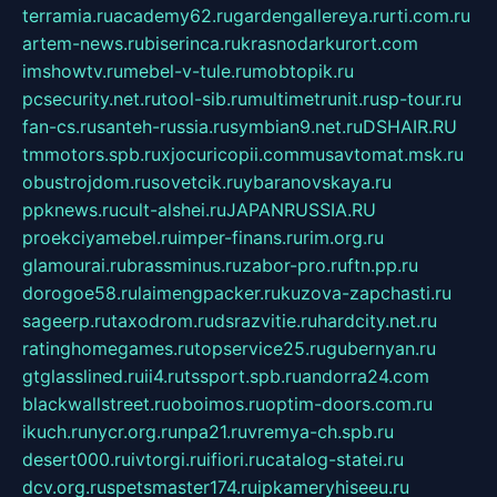
terramia.ru
academy62.ru
gardengallereya.ru
rti.com.ru
artem-news.ru
biserinca.ru
krasnodarkurort.com
imshowtv.ru
mebel-v-tule.ru
mobtopik.ru
pcsecurity.net.ru
tool-sib.ru
multimetrunit.ru
sp-tour.ru
fan-cs.ru
santeh-russia.ru
symbian9.net.ru
DSHAIR.RU
tmmotors.spb.ru
xjocuricopii.com
musavtomat.msk.ru
obustrojdom.ru
sovetcik.ru
ybaranovskaya.ru
ppknews.ru
cult-alshei.ru
JAPANRUSSIA.RU
proekciyamebel.ru
imper-finans.ru
rim.org.ru
glamourai.ru
brassminus.ru
zabor-pro.ru
ftn.pp.ru
dorogoe58.ru
laimengpacker.ru
kuzova-zapchasti.ru
sageerp.ru
taxodrom.ru
dsrazvitie.ru
hardcity.net.ru
ratinghomegames.ru
topservice25.ru
gubernyan.ru
gtglasslined.ru
ii4.ru
tssport.spb.ru
andorra24.com
blackwallstreet.ru
oboimos.ru
optim-doors.com.ru
ikuch.ru
nycr.org.ru
npa21.ru
vremya-ch.spb.ru
desert000.ru
ivtorgi.ru
ifiori.ru
catalog-statei.ru
dcv.org.ru
spetsmaster174.ru
ipkameryhiseeu.ru