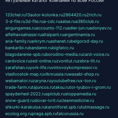
Актуальный каталог компаний по всей России
133chel.ru
13autor-kolonka.ru
2864420.ru
2rich.ru
3-d-file.ru
3d-file.ru
a-cdc.ru
aalse.ru
a380club.ru
airgungames.ru
accounts-112.ru
adler-jun.ru
adonyev.ru
alfeihavsalnassr.ru
altaipant.ru
argentinamia.ru
aria-family.ru
arkrym.ru
ashanet.ru
belgorod-day.ru
bankaribi.ru
bandamn.ru
bigfatcc.ru
blagodarenie-spb.ru
borodino-media.ru
card-voice.ru
cardvoice.ru
zed-online.ru
zvonitut.ru
zebra-tlt.ru
zarafshan.ru
york-life.ru
vintovoykompressor.ru
vladivostok-map.ru
vlknrussia.ru
wasabi-shop.ru
webamator.ru
zaryna.ru
youtubefree.ru
x-ton.ru
trade-farm.ru
tajuncos.ru
taksu.ru
tor-lyubov-i-grom.ru
spayderhed-2022.ru
splclub.ru
stoppamedia.ru
snow-guard.ru
slovar-ivrit.ru
cleanmedicine.ru
shkurki-karakulya.ru
kanotiforet.spb.ru
tutmassage.ru
ecolog.org.ru
praga.spb.ru
falcorussia.ru