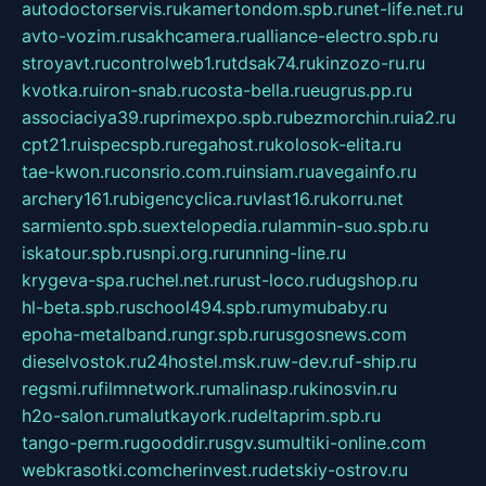
autodoctorservis.ru
kamertondom.spb.ru
net-life.net.ru
avto-vozim.ru
sakhcamera.ru
alliance-electro.spb.ru
stroyavt.ru
controlweb1.ru
tdsak74.ru
kinzozo-ru.ru
kvotka.ru
iron-snab.ru
costa-bella.ru
eugrus.pp.ru
associaciya39.ru
primexpo.spb.ru
bezmorchin.ru
ia2.ru
cpt21.ru
ispecspb.ru
regahost.ru
kolosok-elita.ru
tae-kwon.ru
consrio.com.ru
insiam.ru
avegainfo.ru
archery161.ru
bigencyclica.ru
vlast16.ru
korru.net
sarmiento.spb.su
extelopedia.ru
lammin-suo.spb.ru
iskatour.spb.ru
snpi.org.ru
running-line.ru
krygeva-spa.ru
chel.net.ru
rust-loco.ru
dugshop.ru
hl-beta.spb.ru
school494.spb.ru
mymubaby.ru
epoha-metalband.ru
ngr.spb.ru
rusgosnews.com
dieselvostok.ru
24hostel.msk.ru
w-dev.ru
f-ship.ru
regsmi.ru
filmnetwork.ru
malinasp.ru
kinosvin.ru
h2o-salon.ru
malutkayork.ru
deltaprim.spb.ru
tango-perm.ru
gooddir.ru
sgv.su
multiki-online.com
webkrasotki.com
cherinvest.ru
detskiy-ostrov.ru