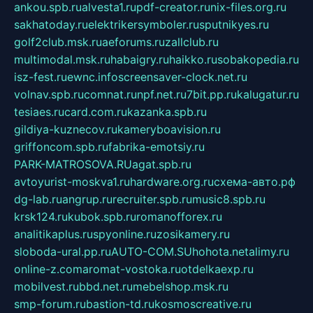
ankou.spb.ru
alvesta1.ru
pdf-creator.ru
nix-files.org.ru
sakhatoday.ru
elektrikersymboler.ru
sputnikyes.ru
golf2club.msk.ru
aeforums.ru
zallclub.ru
multimodal.msk.ru
habaigry.ru
haikko.ru
sobakopedia.ru
isz-fest.ru
ewnc.info
screensaver-clock.net.ru
volnav.spb.ru
comnat.ru
npf.net.ru
7bit.pp.ru
kalugatur.ru
tesiaes.ru
card.com.ru
kazanka.spb.ru
gildiya-kuznecov.ru
kameryboavision.ru
griffoncom.spb.ru
fabrika-emotsiy.ru
PARK-MATROSOVA.RU
agat.spb.ru
avtoyurist-moskva1.ru
hardware.org.ru
схема-авто.рф
dg-lab.ru
angrup.ru
recruiter.spb.ru
music8.spb.ru
krsk124.ru
kubok.spb.ru
romanofforex.ru
analitikaplus.ru
spyonline.ru
zosikamery.ru
sloboda-ural.pp.ru
AUTO-COM.SU
hohota.net
alimy.ru
online-z.com
aromat-vostoka.ru
otdelkaexp.ru
mobilvest.ru
bbd.net.ru
mebelshop.msk.ru
smp-forum.ru
bastion-td.ru
kosmoscreative.ru