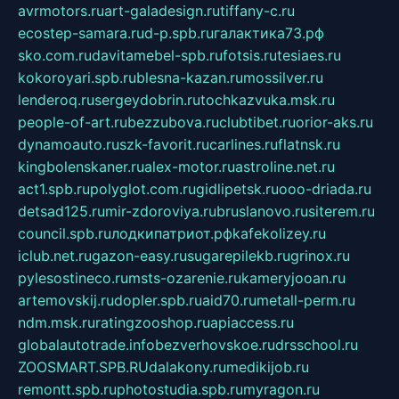
avrmotors.ru
art-galadesign.ru
tiffany-c.ru
ecostep-samara.ru
d-p.spb.ru
галактика73.рф
sko.com.ru
davitamebel-spb.ru
fotsis.ru
tesiaes.ru
kokoroyari.spb.ru
blesna-kazan.ru
mossilver.ru
lenderoq.ru
sergeydobrin.ru
tochkazvuka.msk.ru
people-of-art.ru
bezzubova.ru
clubtibet.ru
orior-aks.ru
dynamoauto.ru
szk-favorit.ru
carlines.ru
flatnsk.ru
kingbolenskaner.ru
alex-motor.ru
astroline.net.ru
act1.spb.ru
polyglot.com.ru
gidlipetsk.ru
ooo-driada.ru
detsad125.ru
mir-zdoroviya.ru
bruslanovo.ru
siterem.ru
council.spb.ru
лодкипатриот.рф
kafekolizey.ru
iclub.net.ru
gazon-easy.ru
sugarepilekb.ru
grinox.ru
pylesostineco.ru
msts-ozarenie.ru
kameryjooan.ru
artemovskij.ru
dopler.spb.ru
aid70.ru
metall-perm.ru
ndm.msk.ru
ratingzooshop.ru
apiaccess.ru
globalautotrade.info
bezverhovskoe.ru
drsschool.ru
ZOOSMART.SPB.RU
dalakony.ru
medikijob.ru
remontt.spb.ru
photostudia.spb.ru
myragon.ru