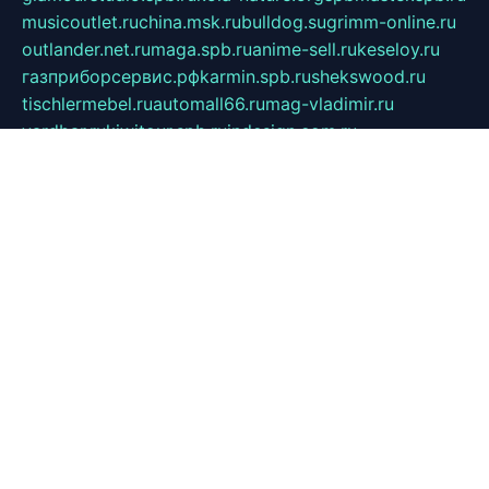
musicoutlet.ru
china.msk.ru
bulldog.su
grimm-online.ru
outlander.net.ru
maga.spb.ru
anime-sell.ru
keseloy.ru
газприборсервис.рф
karmin.spb.ru
shekswood.ru
tischlermebel.ru
automall66.ru
mag-vladimir.ru
yardbar.ru
kiwitour.spb.ru
indesign.com.ru
freestylemebel.ru
bany-samara.ru
rsei.ru
naidisvoyput.ru
mgsn-invest.ru
ipkamerasannce.ru
alicante-house.ru
ibelka74.ru
cozyhouse.info
vlkargalev-studio.ru
700mb.ru
figura-ufa.ru
alina-live.ru
belarusiannews.ru
womenknow.ru
dos-vniimk.ru
sega.net.ru
dv.net.ru
phenomenonsofhistory.com
telesputnik.net.ru
wall.pp.ru
pylesosroidmi.ru
gtc-clan.ru
cligs.ru
bibikazap.ru
popova.org.ru
netwhistler.spb.ru
bellvil.ru
bonzon.ru
iss-vladik.ru
defiparis.net.ru
las-gryzas.ru
amku.ru
electednews.spb.ru
feather.org.ru
spar72.ru
tankiigri.ru
dominus.com.ru
ibtree.ru
sanykool.pp.ru
unixlib.org.ru
menatep.spb.ru
gartenterrassen.ru
printeka.ru